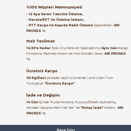
Wago 852-111 5 Port Endüstriyel ECO Ethernet Switch 10/100 Mbps
%100 Müşteri Memnuniyeti
Satıcı ilgili ve çok yardım severdi
- 12 Aya Varan Taksitle Ödeme,
bundan mehmet bey ilgi ve
- Havale/EFT ile Ödeme İmkanı,
alakası için teşekkür ederim
- PTT Kargo ile Kapıda Nakit Ödeme
Seçenekleri:
ARI
9.885,86 TL
PROSES
'te.
8.402,98 TL
muhammed demirci |
22/06/2026
Hızlı Teslimat
SIEMENS
%35
14:30'a Kadar
Stok Ürünlere Ait Siparişleriniz
Aynı Gün
Kargo
6AV2123-2GB03-0AX0 HMI KTP700 Basic Panel PN 7'' Profinet
Firmasına Teslimat imkanı ile Hızlı Gönderi Sevki:
ARI PROSES
Ürün elime eksiksiz ve hasarsız
'te.
ulaştı. Paketleme özenliydi,
alışveriş sürecinden memnun
Ücretsiz Kargo
36.047,01 TL
kaldım.
23.426,95 TL
30 Kg/Desi
'ye kadar seçili ürünlerde, Limit Üzeri Tüm
Kemal Toktaş | 20/06/2026
Türkiye'ye:
"Ücretsiz Kargo"
SIEMENS
Yeni
%39
İade ve Değişim
6ES7214-1AG40-0XB0 CPU 1214C S7-1200 DC/DC/DC 14DI 10DO 2AI
Alışveriş süreci de hızlı ve
14 Gün
İçinde “Kullanılmamış, Kutusu/Etiketi Açılmamış,
problemsiz geçti.
Yeniden Satışına Mani Hal Yok” ise
"Kolay İade"
imkanı :
ARI
PROSES
'te.
Kemal Toktaş | 20/06/2026
36.047,01 TL
22.165,30 TL
Havale ile odeme yaptim ve
Başa Dön