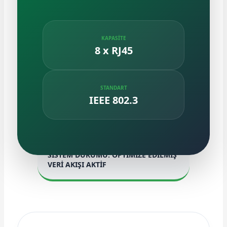
KAPASİTE
8 x RJ45
e Pako Şalterler
STANDART
IEEE 802.3
SİSTEM DURUMU: OPTİMİZE EDİLMİŞ
VERİ AKIŞI AKTİF