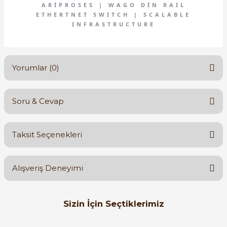
ARIPROSES | WAGO DIN RAIL
ETHERTNET SWITCH | SCALABLE
INFRASTRUCTURE
Yorumlar (0)
Soru & Cevap
Bu ürüne ilk yorumu siz yapın!
Taksit Seçenekleri
Yorum Yaz
Ürün hakkında henüz soru sorulmamış.
Alışveriş Deneyimi
Soru Sor
Orijinal kutusuyla ertesi gün
Sizin İçin Seçtiklerimiz
ulaştı elimize. Teşekkürler.
B... A... | 27/06/2026
WAGO
%15