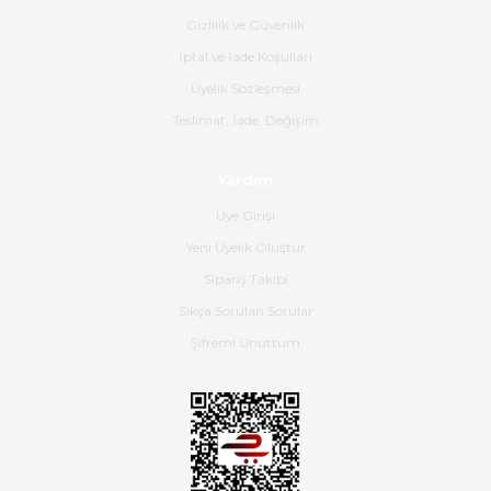
Gizlilik ve Güvenlik
Gerçekten harika ve etkileyici
İptal ve İade Koşulları
olmuş, tam istediğim gibi. Ayrıca
satış personeline de güzel ve
Üyelik Sözleşmesi
nazik ilgisi için teşekkür ederim.
Teslimat, İade, Değişim
Dima Kulalac | 18/05/2026
Yardım
Hızlı bir şekilde elimize ulaştı
Üye Girişi
güzel paketlenmişti
Yeni Üyelik Oluştur
B... K... | 16/05/2026
Sipariş Takibi
Sıkça Sorulan Sorular
Ürün iki gün içinde elime
ulaştı.Ürünün paketlenmesi
Şifremi Unuttum
gayet başarılı hasarsız bir şekilde
teslim aldım. Bu konudaki
hassasiyetleri ve Ürünün kalitesi
için teşekkür ederim
C... K... | 16/05/2026