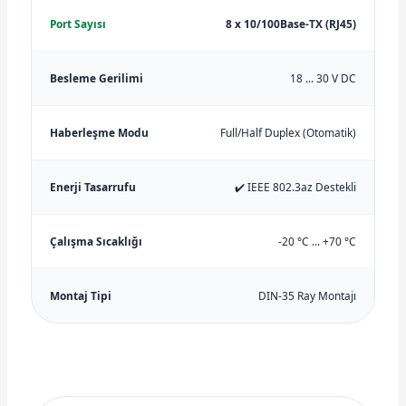
Port Sayısı
8 x 10/100Base-TX (RJ45)
Besleme Gerilimi
18 ... 30 V DC
Haberleşme Modu
Full/Half Duplex (Otomatik)
Enerji Tasarrufu
✔️ IEEE 802.3az Destekli
Çalışma Sıcaklığı
-20 °C ... +70 °C
Montaj Tipi
DIN-35 Ray Montajı