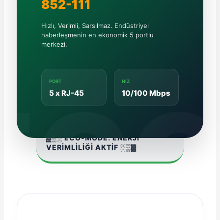
852-111
Hızlı, Verimli, Sarsılmaz. Endüstriyel
haberleşmenin en ekonomik 5 portlu
merkezi.
e Pako Şalterler
PORT
HIZ
EC
5 x RJ-45
10/100 Mbps
▓▒░ ECO-MODE: ENERJİ
VERİMLİLİĞİ AKTİF ░▒▓