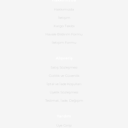
Hakkımızda
Hakkımızda
Paketleme çok profesyonelce
İletişim
yapılmıştı ürün siparişinden
bana ulaşımına kadar ilgi ve
Kargo Takibi
alakaları üst düzeydi itina ile
tavsiye ederim
Havale Bildirim Formu
İletişim Formu
Ahmet Çağın | 20/06/2026
Alışveriş
Ürün sorunsuz ulaştı havalı
poşetlerle gönderim yapıyorlar.
Satış Sözleşmesi
Ürünün kodu XDR-240e-24 yeni
ürün geliyor.
Gizlilik ve Güvenlik
İptal ve İade Koşulları
B... K... | 16/06/2026
Üyelik Sözleşmesi
Gerçekten harika ve etkileyici
Teslimat, İade, Değişim
olmuş, tam istediğim gibi. Ayrıca
satış personeline de güzel ve
Yardım
nazik ilgisi için teşekkür ederim.
Üye Girişi
Dima Kulalac | 18/05/2026