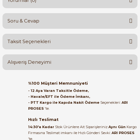
Yorumlar (0)
Soru & Cevap
Bu ürüne ilk yorumu siz yapın!
Taksit Seçenekleri
Yorum Yaz
Ürün hakkında henüz soru sorulmamış.
Alışveriş Deneyimi
Soru Sor
Orijinal kutusuyla ertesi gün
%100 Müşteri Memnuniyeti
ulaştı elimize. Teşekkürler.
- 12 Aya Varan Taksitle Ödeme,
- Havale/EFT ile Ödeme İmkanı,
B... A... | 27/06/2026
- PTT Kargo ile Kapıda Nakit Ödeme
Seçenekleri:
ARI
PROSES
'te.
Satıcı ilgili ve çok yardım severdi
bundan mehmet bey ilgi ve
Hızlı Teslimat
alakası için teşekkür ederim
14:30'a Kadar
Stok Ürünlere Ait Siparişleriniz
Aynı Gün
Kargo
Firmasına Teslimat imkanı ile Hızlı Gönderi Sevki:
ARI PROSES
muhammed demirci |
'te.