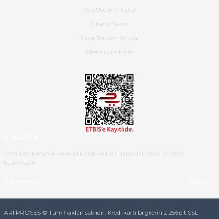
Yeni Üyelik Oluştur
Hızlı bir şekilde elimize ulaştı
Sipariş Takibi
güzel paketlenmişti
Sıkça Sorulan Sorular
B... K... | 16/05/2026
Şifremi Unuttum
Ürün iki gün içinde elime
ulaştı.Ürünün paketlenmesi
gayet başarılı hasarsız bir şekilde
teslim aldım. Bu konudaki
hassasiyetleri ve Ürünün kalitesi
için teşekkür ederim
E-BÜLTEN
C... K... | 16/05/2026
Özel kampanyalar ve yeniliklerden ilk siz haberdar olun! Fırsatları
kaçırmayın.
Deneyimini Paylaş
Diğer yorumları göster
KAYDOL
ARI PROSES © Tüm hakları saklıdır. Kredi kartı bilgileriniz 256bit SSL