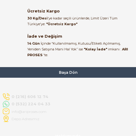
22/06/2026
Ücretsiz Kargo
Ürün elime eksiksiz ve hasarsız
30 Kg/Desi
'ye kadar seçili ürünlerde, Limit Üzeri Tüm
ulaştı. Paketleme özenliydi,
Türkiye'ye:
"Ücretsiz Kargo"
alışveriş sürecinden memnun
kaldım.
İade ve Değişim
14 Gün
İçinde “Kullanılmamış, Kutusu/Etiketi Açılmamış,
Kemal Toktaş | 20/06/2026
Yeniden Satışına Mani Hal Yok” ise
"Kolay İade"
imkanı :
ARI
PROSES
'te.
Alışveriş süreci de hızlı ve
problemsiz geçti.
Başa Dön
Kemal Toktaş | 20/06/2026
Havale ile odeme yaptim ve
0 (216) 606 12 74
tedirgindim ama saticinin
0 (532) 224 04 33
sonrasindaki iletisim ve
bilgilendirmesinden cok
info@ariproses.com
memnun kaldim. Kesinlikle
Depo Adresimiz
tavsiye ederim.
mehidin tahsin | 20/06/2026