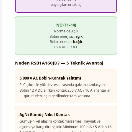
paylaşılan ortak uç
NO (11–14)
Normalde Açık
Bobin enerjisiz:
açık
Bobin enerjili:
bağlı
16 A AC-1 / IEC
Neden RSB1A160JD? — 5 Teknik Avantaj
5.000 V AC Bobin-Kontak Yalıtımı
PLC çıkışı ile yük devresi arasında galvanik izolasyon.
Bobin 12 V DC alırken kontak 250 V AC / 16 A anahtarlar
— gürültüden, aşırı gerilimden tam koruma.
AgNi Gümüş-Nikel Kontak
Gümüş-nikel alaşım kontak malzemesi, kaynak ve
aşınmaya karşı dirençlidir. Minimum 100 mA / 5 V'dan 16