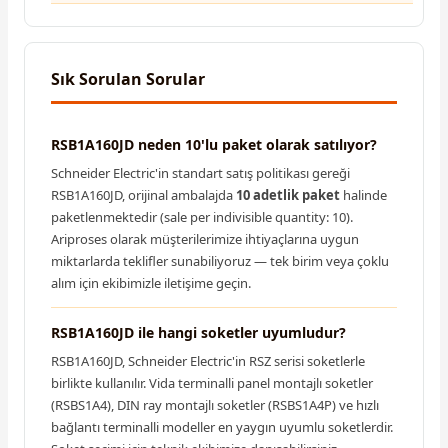
Sık Sorulan Sorular
RSB1A160JD neden 10'lu paket olarak satılıyor?
Schneider Electric'in standart satış politikası gereği
RSB1A160JD, orijinal ambalajda
10 adetlik paket
halinde
paketlenmektedir (sale per indivisible quantity: 10).
Ariproses olarak müşterilerimize ihtiyaçlarına uygun
miktarlarda teklifler sunabiliyoruz — tek birim veya çoklu
alım için ekibimizle iletişime geçin.
RSB1A160JD ile hangi soketler uyumludur?
RSB1A160JD, Schneider Electric'in RSZ serisi soketlerle
birlikte kullanılır. Vida terminalli panel montajlı soketler
(RSBS1A4), DIN ray montajlı soketler (RSBS1A4P) ve hızlı
bağlantı terminalli modeller en yaygın uyumlu soketlerdir.