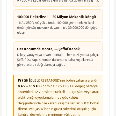
A / 250 V'a kadar geniş akım aralığında güvenilir çalışma.
100.000 Elektriksel — 30 Milyon Mekanik Döngü
16 A / 250 V AC yük altında 100.000 çevrim elektriksel
ömür; yüksüz mekanik dayanım ise 30.000.000 döngüye
ulaşır.
Her Konumda Montaj — Şeffaf Kapak
Dikey, yatay veya tavan montajı — her pozisyonda çalışır.
Şeffaf üst kapak, kontak durumunu saha koşullarında
görsel olarak doğrulamayı sağlar.
Pratik İpucu:
RSB1A160JD'nin bobin çalışma aralığı
8,4 V – 18 V DC
(nominal 12 V DC). Bu değer; batarya
sistemleri, 12 V besleme üniteli PLC çıkışları veya araç
elektroniği uygulamalarında güç kalitesi
değişimlerinde bile kararlı çalışma sağlar. 360 Ω bobin
direnci ve 0,45 W bobin gücü tüketimi, düşük güçlü
kontrol devrelerine minimum yük getirir.