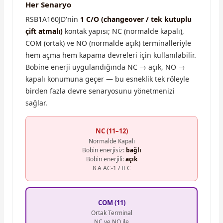
Her Senaryo
RSB1A160JD'nin
1 C/O (changeover / tek kutuplu
çift atmalı)
kontak yapısı; NC (normalde kapalı),
COM (ortak) ve NO (normalde açık) terminalleriyle
hem açma hem kapama devreleri için kullanılabilir.
Bobine enerji uygulandığında NC → açık, NO →
kapalı konumuna geçer — bu esneklik tek röleyle
birden fazla devre senaryosunu yönetmenizi
sağlar.
NC (11–12)
Normalde Kapalı
Bobin enerjisiz:
bağlı
Bobin enerjili:
açık
8 A AC-1 / IEC
COM (11)
Ortak Terminal
NC ve NO ile