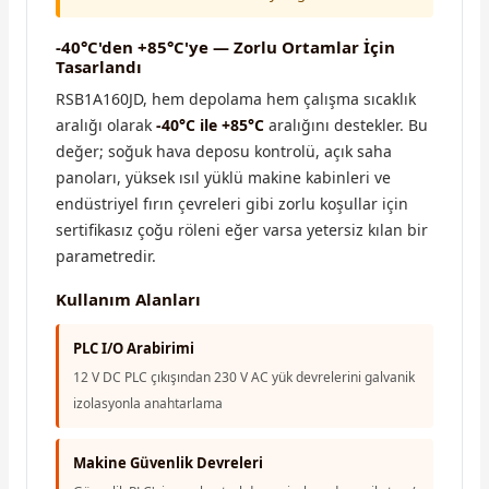
-40°C'den +85°C'ye — Zorlu Ortamlar İçin
Tasarlandı
RSB1A160JD, hem depolama hem çalışma sıcaklık
aralığı olarak
-40°C ile +85°C
aralığını destekler. Bu
değer; soğuk hava deposu kontrolü, açık saha
panoları, yüksek ısıl yüklü makine kabinleri ve
endüstriyel fırın çevreleri gibi zorlu koşullar için
sertifikasız çoğu röleni eğer varsa yetersiz kılan bir
parametredir.
Kullanım Alanları
PLC I/O Arabirimi
12 V DC PLC çıkışından 230 V AC yük devrelerini galvanik
izolasyonla anahtarlama
Makine Güvenlik Devreleri