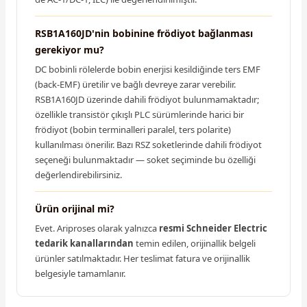
RSB1A160JD'nin bobinine frödiyot bağlanması
gerekiyor mu?
DC bobinli rölelerde bobin enerjisi kesildiğinde ters EMF
(back-EMF) üretilir ve bağlı devreye zarar verebilir.
RSB1A160JD üzerinde dahili frödiyot bulunmamaktadır;
özellikle transistör çıkışlı PLC sürümlerinde harici bir
frödiyot (bobin terminalleri paralel, ters polarite)
kullanılması önerilir. Bazı RSZ soketlerinde dahili frödiyot
seçeneği bulunmaktadır — soket seçiminde bu özelliği
değerlendirebilirsiniz.
Ürün orijinal mi?
Evet. Ariproses olarak yalnızca
resmi Schneider Electric
tedarik kanallarından
temin edilen, orijinallik belgeli
ürünler satılmaktadır. Her teslimat fatura ve orijinallik
belgesiyle tamamlanır.