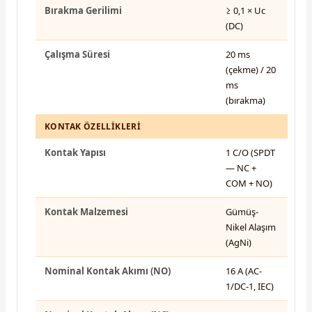
Bırakma Gerilimi
≥ 0,1 × Uc
(DC)
Çalışma Süresi
20 ms
(çekme) / 20
ms
(bırakma)
KONTAK ÖZELLIKLERI
Kontak Yapısı
1 C/O (SPDT
— NC +
COM + NO)
Kontak Malzemesi
Gümüş-
Nikel Alaşım
(AgNi)
Nominal Kontak Akımı (NO)
16 A (AC-
1/DC-1, IEC)