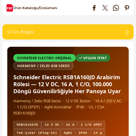
SIMATIC SAFETY
Ürün Kataloğu/Dokümanı
Kaynakları - UPS
SIMATIC TIA PORTAL HMI Yazılımları
re Kesiciler
Ürün Bilgisi
SIMATIC Yazılım Paketleri
SIMOTION Hareket Kontrol Üniteleri
SCHNEIDER ELECTRIC ORIJINAL
✅ UYGUN FIYAT
alterleri
SIRIUS SAFETY
HARMONY / ZELIO RSB SERISI
er Şalterleri
Schneider Electric RSB1A160JD Arabirim
WinCC Unified Runtime Yazılımları
Rölesi — 12 V DC, 16 A, 1 C/O, 100.000
Döngü Güvenilirliğiyle Her Panoya Uyar
Harmony / Zelio RSB Serisi · 12 V DC Bobin · 16 A / 250 V AC
ler
· 1 C/O (SPDT) · AgNi Kontaklar · IP40 · UL / CSA ·
RSB1A160JD
ı
RSB1A160JD
12 V DC · 16 A · 1 C/O SPDT
Tak-Çıkar (Plug-In)
AgNi · IP40 · 14 g
umuşak Yol Vericiler