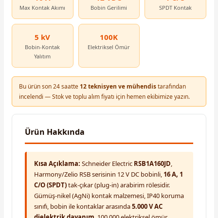
Max Kontak Akımı
Bobin Gerilimi
SPDT Kontak
5 kV
100K
Bobin-Kontak
Elektriksel Ömür
Yalıtım
Bu ürün son 24 saatte
12 teknisyen ve mühendis
tarafından
incelendi — Stok ve toplu alım fiyatı için hemen ekibimize yazın.
Ürün Hakkında
Kısa Açıklama:
Schneider Electric
RSB1A160JD
,
Harmony/Zelio RSB serisinin 12 V DC bobinli,
16 A, 1
C/O (SPDT)
tak-çıkar (plug-in) arabirim rölesidir.
Gümüş-nikel (AgNi) kontak malzemesi, IP40 koruma
sınıfı, bobin ile kontaklar arasında
5.000 V AC
dielektrik dayanım
, 100.000 elektriksel ömür