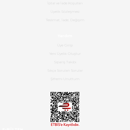
İptal ve İade Koşulları
olmuş, tam istediğim gibi. Ayrıca
satış personeline de güzel ve
Üyelik Sözleşmesi
nazik ilgisi için teşekkür ederim.
Teslimat, İade, Değişim
Dima Kulalac | 18/05/2026
Yardım
Hızlı bir şekilde elimize ulaştı
Üye Girişi
güzel paketlenmişti
Yeni Üyelik Oluştur
B... K... | 16/05/2026
Sipariş Takibi
Sıkça Sorulan Sorular
Ürün iki gün içinde elime
ulaştı.Ürünün paketlenmesi
Şifremi Unuttum
gayet başarılı hasarsız bir şekilde
teslim aldım. Bu konudaki
hassasiyetleri ve Ürünün kalitesi
için teşekkür ederim
C... K... | 16/05/2026
Deneyimini Paylaş
Diğer yorumları göster
E-BÜLTEN