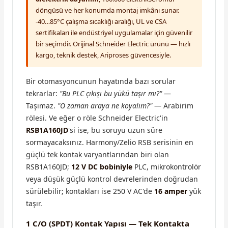
döngüsü ve her konumda montaj imkânı sunar.
-40…85°C çalışma sıcaklığı aralığı, UL ve CSA
sertifikaları ile endüstriyel uygulamalar için güvenilir
bir seçimdir. Orijinal Schneider Electric ürünü — hızlı
kargo, teknik destek, Ariproses güvencesiyle.
Bir otomasyoncunun hayatında bazı sorular
tekrarlar:
"Bu PLC çıkışı bu yükü taşır mı?"
—
Taşımaz.
"O zaman araya ne koyalım?"
— Arabirim
rölesi. Ve eğer o röle Schneider Electric'in
RSB1A160JD
'si ise, bu soruyu uzun süre
sormayacaksınız. Harmony/Zelio RSB serisinin en
güçlü tek kontak varyantlarından biri olan
RSB1A160JD;
12 V DC bobiniyle
PLC, mikrokontrolör
veya düşük güçlü kontrol devrelerinden doğrudan
sürülebilir; kontakları ise 250 V AC'de
16 amper
yük
taşır.
1 C/O (SPDT) Kontak Yapısı — Tek Kontakta