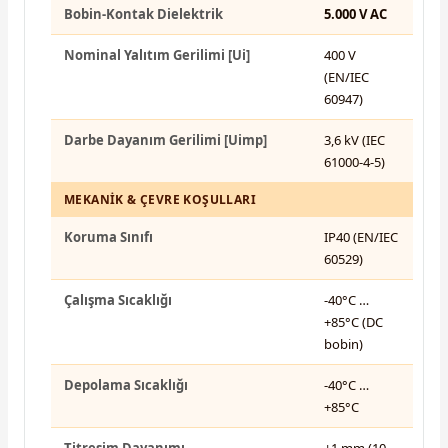
Bobin-Kontak Dielektrik
5.000 V AC
Nominal Yalıtım Gerilimi [Ui]
400 V
(EN/IEC
60947)
Darbe Dayanım Gerilimi [Uimp]
3,6 kV (IEC
61000-4-5)
MEKANIK & ÇEVRE KOŞULLARI
Koruma Sınıfı
IP40 (EN/IEC
60529)
Çalışma Sıcaklığı
-40°C …
+85°C (DC
bobin)
Depolama Sıcaklığı
-40°C …
+85°C