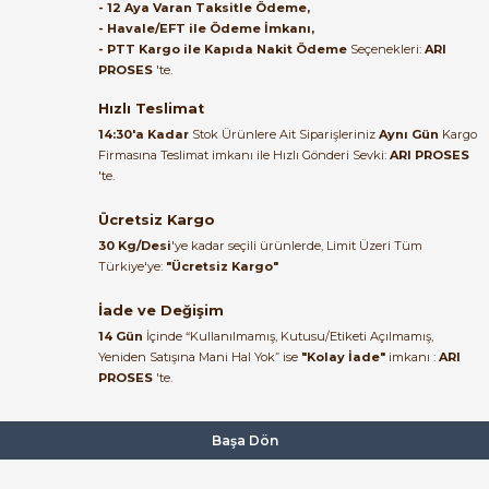
Satıcı ilgili ve çok yardım severdi
- 12 Aya Varan Taksitle Ödeme,
bundan mehmet bey ilgi ve
- Havale/EFT ile Ödeme İmkanı,
alakası için teşekkür ederim
- PTT Kargo ile Kapıda Nakit Ödeme
Seçenekleri:
ARI
648,72 TL
PROSES
'te.
285,44 TL
muhammed demirci |
22/06/2026
Hızlı Teslimat
TE Connectivity – Schrack
%53
14:30'a Kadar
Stok Ürünlere Ait Siparişleriniz
Aynı Gün
Kargo
Schrack PT370024 Röle | 24VDC 10A 3C/O Röle | TE Connectivity
Firmasına Teslimat imkanı ile Hızlı Gönderi Sevki:
ARI PROSES
Ürün elime eksiksiz ve hasarsız
'te.
ulaştı. Paketleme özenliydi,
alışveriş sürecinden memnun
Ücretsiz Kargo
646,28 TL
kaldım.
303,75 TL
30 Kg/Desi
'ye kadar seçili ürünlerde, Limit Üzeri Tüm
Kemal Toktaş | 20/06/2026
Türkiye'ye:
"Ücretsiz Kargo"
TE Connectivity – Schrack
İade ve Değişim
Schrack PT370730 230V AC Endüstriyel Mini Röle (3 CO, 10A) | 6-1419
Alışveriş süreci de hızlı ve
14 Gün
İçinde “Kullanılmamış, Kutusu/Etiketi Açılmamış,
problemsiz geçti.
Yeniden Satışına Mani Hal Yok” ise
"Kolay İade"
imkanı :
ARI
PROSES
'te.
Kemal Toktaş | 20/06/2026
743,88 TL
260,36 TL
Havale ile odeme yaptim ve
Başa Dön
TE Connectivity – Schrack
%53
tedirgindim ama saticinin
sonrasindaki iletisim ve
Schrack PT570024 24VDC 6A 4C/O Röle | TE Connectivity