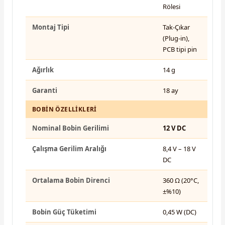
Rölesi
Montaj Tipi
Tak-Çıkar
(Plug-in),
PCB tipi pin
Ağırlık
14 g
Garanti
18 ay
BOBIN ÖZELLIKLERI
Nominal Bobin Gerilimi
12 V DC
Çalışma Gerilim Aralığı
8,4 V – 18 V
DC
Ortalama Bobin Direnci
360 Ω (20°C,
±%10)
Bobin Güç Tüketimi
0,45 W (DC)