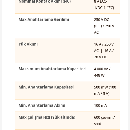
Nominal Kontak Akımı (NC)
8 A (AC-
1/DC-1, IEC)
Max Anahtarlama Gerilimi
250 V DC
(IEC) / 250 V
AC
Yük Akımı
16 A / 250 V
AC | 16 A /
28 V DC
Maksimum Anahtarlama Kapasitesi
4.000 VA /
448 W
Min. Anahtarlama Kapasitesi
500 mW (100
mA / 5 V)
Min. Anahtarlama Akımı
100 mA
Max Çalışma Hızı (Yük altında)
600 çevrim /
saat