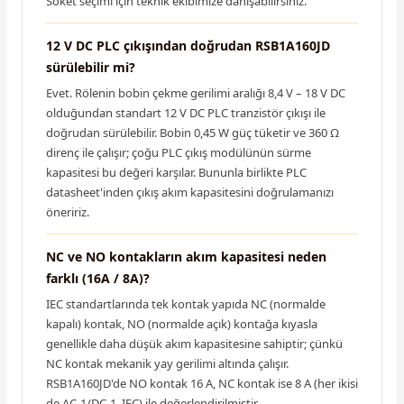
Soket seçimi için teknik ekibimize danışabilirsiniz.
12 V DC PLC çıkışından doğrudan RSB1A160JD
sürülebilir mi?
Evet. Rölenin bobin çekme gerilimi aralığı 8,4 V – 18 V DC
olduğundan standart 12 V DC PLC tranzistör çıkışı ile
doğrudan sürülebilir. Bobin 0,45 W güç tüketir ve 360 Ω
direnç ile çalışır; çoğu PLC çıkış modülünün sürme
kapasitesi bu değeri karşılar. Bununla birlikte PLC
datasheet'inden çıkış akım kapasitesini doğrulamanızı
öneririz.
NC ve NO kontakların akım kapasitesi neden
farklı (16A / 8A)?
IEC standartlarında tek kontak yapıda NC (normalde
kapalı) kontak, NO (normalde açık) kontağa kıyasla
genellikle daha düşük akım kapasitesine sahiptir; çünkü
NC kontak mekanik yay gerilimi altında çalışır.
RSB1A160JD'de NO kontak 16 A, NC kontak ise 8 A (her ikisi
de AC-1/DC-1, IEC) ile değerlendirilmiştir.