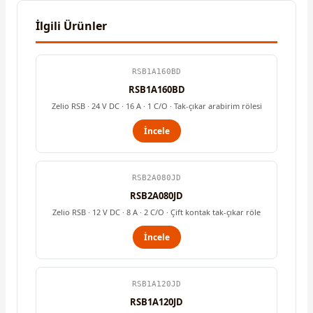
İlgili Ürünler
RSB1A160BD
RSB1A160BD
Zelio RSB · 24 V DC · 16 A · 1 C/O · Tak-çıkar arabirim rölesi
İncele
RSB2A080JD
RSB2A080JD
Zelio RSB · 12 V DC · 8 A · 2 C/O · Çift kontak tak-çıkar röle
İncele
RSB1A120JD
RSB1A120JD