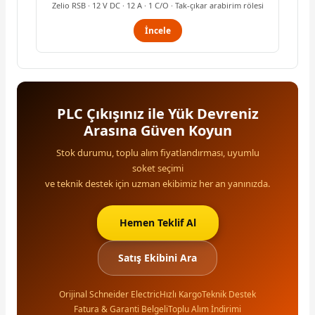
Zelio RSB · 12 V DC · 12 A · 1 C/O · Tak-çıkar arabirim rölesi
İncele
PLC Çıkışınız ile Yük Devreniz
Arasına Güven Koyun
Stok durumu, toplu alım fiyatlandırması, uyumlu
soket seçimi
ve teknik destek için uzman ekibimiz her an yanınızda.
Hemen Teklif Al
Satış Ekibini Ara
Orijinal Schneider Electric
Hızlı Kargo
Teknik Destek
Fatura & Garanti Belgeli
Toplu Alım İndirimi