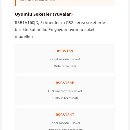
Uyumlu Soketler (Yuvalar)
RSB1A160JD, Schneider'in RSZ serisi soketlerle
birlikte kullanılır. En yaygın uyumlu soket
modelleri:
RSBS1A4
Panel montajlı soket
Vida terminalli
RSBS1A4P
DIN ray montajlı soket
Push-in terminalli
RSBS1A4T
Panel montajlı soket
Hızlı bağlantı terminalli