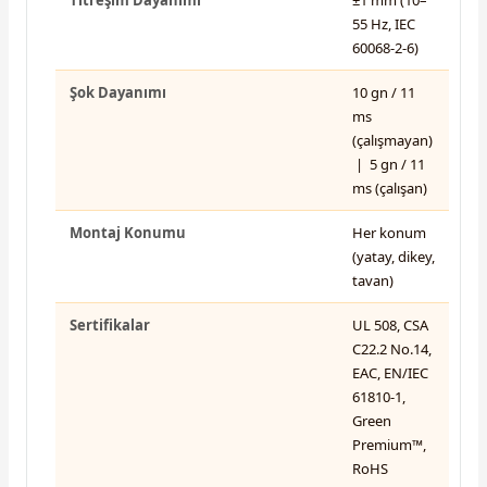
Titreşim Dayanımı
±1 mm (10–
55 Hz, IEC
60068-2-6)
Şok Dayanımı
10 gn / 11
ms
(çalışmayan)
| 5 gn / 11
ms (çalışan)
Montaj Konumu
Her konum
(yatay, dikey,
tavan)
Sertifikalar
UL 508, CSA
C22.2 No.14,
EAC, EN/IEC
61810-1,
Green
Premium™,
RoHS