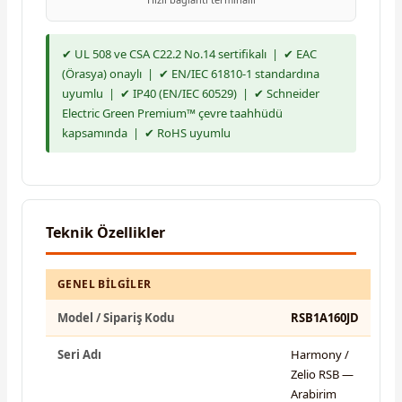
✔ UL 508 ve CSA C22.2 No.14 sertifikalı | ✔ EAC
(Örasya) onaylı | ✔ EN/IEC 61810-1 standardına
uyumlu | ✔ IP40 (EN/IEC 60529) | ✔ Schneider
Electric Green Premium™ çevre taahhüdü
kapsamında | ✔ RoHS uyumlu
Teknik Özellikler
GENEL BILGILER
Model / Sipariş Kodu
RSB1A160JD
Seri Adı
Harmony /
Zelio RSB —
Arabirim