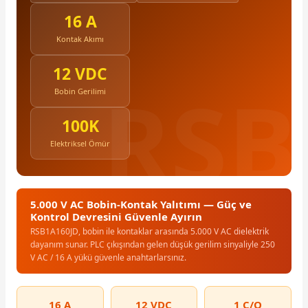
16 A
Kontak Akımı
12 VDC
Bobin Gerilimi
e Pako Şalterler
100K
Elektriksel Ömür
5.000 V AC Bobin-Kontak Yalıtımı — Güç ve
Kontrol Devresini Güvenle Ayırın
RSB1A160JD, bobin ile kontaklar arasında 5.000 V AC dielektrik
dayanım sunar. PLC çıkışından gelen düşük gerilim sinyaliyle 250
V AC / 16 A yükü güvenle anahtarlarsınız.
16 A
12 VDC
1 C/O