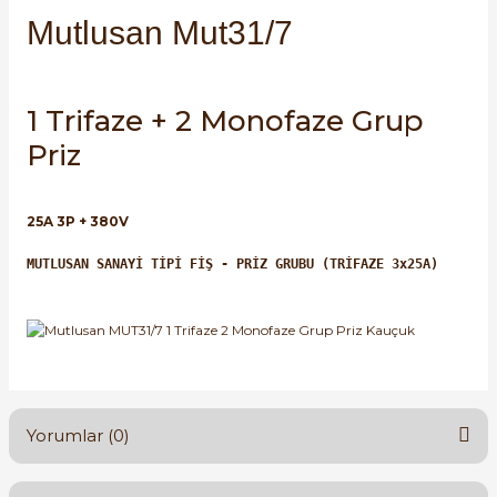
SIMATIC SAFETY
Mutlusan Mut31/7
Kaynakları - UPS
SIMATIC TIA PORTAL HMI Yazılımları
re Kesiciler
1 Trifaze + 2 Monofaze Grup
SIMATIC Yazılım Paketleri
Priz
SIMOTION Hareket Kontrol Üniteleri
alterleri
25A 3P + 380V
SIRIUS SAFETY
MUTLUSAN SANAYİ TİPİ FİŞ - PRİZ GRUBU (TRİFAZE 3x25A)
er Şalterleri
WinCC Unified Runtime Yazılımları
ler
Yorumlar (0)
ı
umuşak Yol Vericiler