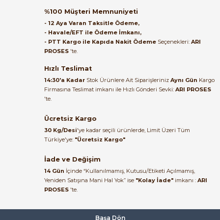
Ürün elime eksiksiz ve hasarsız
ulaştı. Paketleme özenliydi,
%100 Müşteri Memnuniyeti
alışveriş sürecinden memnun
- 12 Aya Varan Taksitle Ödeme,
kaldım.
- Havale/EFT ile Ödeme İmkanı,
- PTT Kargo ile Kapıda Nakit Ödeme
Seçenekleri:
ARI
Kemal Toktaş | 20/06/2026
PROSES
'te.
Hızlı Teslimat
Alışveriş süreci de hızlı ve
14:30'a Kadar
Stok Ürünlere Ait Siparişleriniz
Aynı Gün
Kargo
problemsiz geçti.
Firmasına Teslimat imkanı ile Hızlı Gönderi Sevki:
ARI PROSES
'te.
Kemal Toktaş | 20/06/2026
Ücretsiz Kargo
Havale ile odeme yaptim ve
30 Kg/Desi
'ye kadar seçili ürünlerde, Limit Üzeri Tüm
tedirgindim ama saticinin
Türkiye'ye:
"Ücretsiz Kargo"
sonrasindaki iletisim ve
bilgilendirmesinden cok
İade ve Değişim
memnun kaldim. Kesinlikle
14 Gün
İçinde “Kullanılmamış, Kutusu/Etiketi Açılmamış,
tavsiye ederim.
Yeniden Satışına Mani Hal Yok” ise
"Kolay İade"
imkanı :
ARI
mehidin tahsin | 20/06/2026
PROSES
'te.
Paketleme çok profesyonelce
Başa Dön