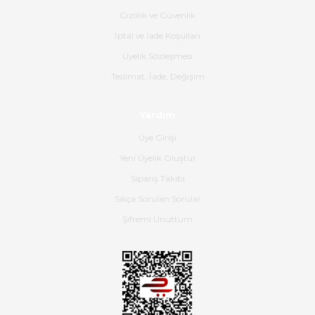
güzel paketlenmişti
Gizlilik ve Güvenlik
B... K... | 16/05/2026
İptal ve İade Koşulları
Üyelik Sözleşmesi
Ürün iki gün içinde elime
Teslimat, İade, Değişim
ulaştı.Ürünün paketlenmesi
gayet başarılı hasarsız bir şekilde
teslim aldım. Bu konudaki
Yardım
hassasiyetleri ve Ürünün kalitesi
için teşekkür ederim
Üye Girişi
Yeni Üyelik Oluştur
C... K... | 16/05/2026
Sipariş Takibi
Sıkça Sorulan Sorular
Deneyimini Paylaş
Diğer yorumları göster
Şifremi Unuttum