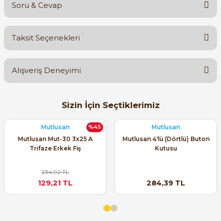
Soru & Cevap
Bu ürüne ilk yorumu siz yapın!
Taksit Seçenekleri
Yorum Yaz
Ürün hakkında henüz soru sorulmamış.
e Pako Şalterler
Alışveriş Deneyimi
Soru Sor
Orijinal kutusuyla ertesi gün
Sizin İçin Seçtiklerimiz
ulaştı elimize. Teşekkürler.
B... A... | 27/06/2026
Mutlusan
Mutlusan
%45
Mutlusan Mut-30 3x25 A
Mutlusan 4'lü (Dörtlü) Buton
Trifaze Erkek Fiş
Kutusu
Satıcı ilgili ve çok yardım severdi
bundan mehmet bey ilgi ve
alakası için teşekkür ederim
234,92 TL
129,21 TL
284,39 TL
muhammed demirci |
22/06/2026