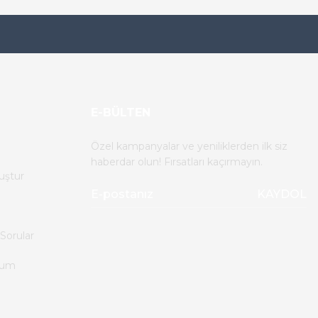
E-BÜLTEN
Özel kampanyalar ve yeniliklerden ilk siz
haberdar olun! Fırsatları kaçırmayın.
uştur
KAYDOL
Sorular
tum