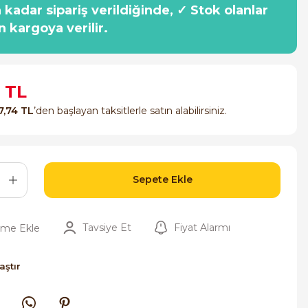
a kadar sipariş verildiğinde, ✓ Stok olanlar
n kargoya verilir.
 TL
7,74 TL
’den başlayan taksitlerle satın alabilirsiniz.
Sepete Ekle
Tavsiye Et
Fiyat Alarmı
aştır