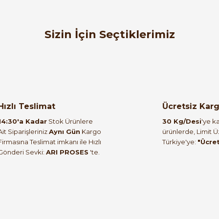
orulmamış.
 yapın!
Sizin İçin Seçtiklerimiz
ık LDACH09DG1R7
Hızlı Teslimat
Ücretsiz Kar
14:30'a Kadar
Stok Ürünlere
30 Kg/Desi
'ye ka
Ait Siparişleriniz
Aynı Gün
Kargo
ürünlerde, Limit 
Firmasına Teslimat imkanı ile Hızlı
Türkiye'ye:
"Ücre
Gönderi Sevki:
ARI PROSES
'te.