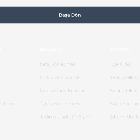
Başa Dön
a
Alışveriş
Yardım
Satış Sözleşmesi
Üye Girişi
Gizlilik ve Güvenlik
Yeni Üyelik Ol
İptal ve İade Koşulları
Sipariş Takibi
im Formu
Üyelik Sözleşmesi
Sıkça Sorulan 
u
Teslimat, İade, Değişim
Şifremi Unut