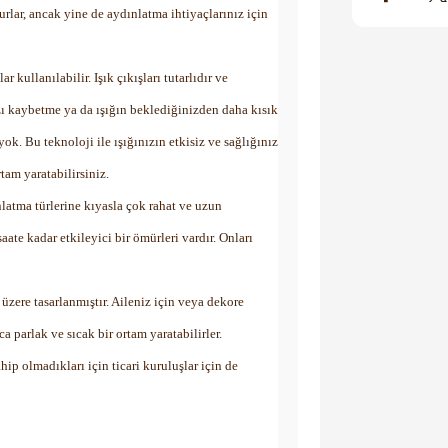
lar, ancak yine de aydınlatma ihtiyaçlarınız için
 kullanılabilir. Işık çıkışları tutarlıdır ve
zı kaybetme ya da ışığın beklediğinizden daha kısık
k. Bu teknoloji ile ışığınızın etkisiz ve sağlığınız
tam yaratabilirsiniz.
nlatma türlerine kıyasla çok rahat ve uzun
ate kadar etkileyici bir ömürleri vardır. Onları
zere tasarlanmıştır. Aileniz için veya dekore
a parlak ve sıcak bir ortam yaratabilirler.
ip olmadıkları için ticari kuruluşlar için de