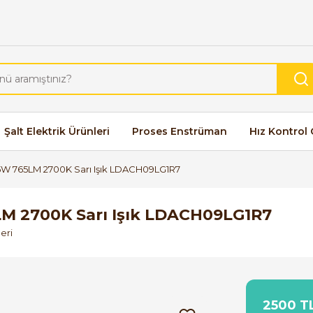
Şalt Elektrik Ürünleri
Proses Enstrüman
Hız Kontrol 
5W 765LM 2700K Sarı Işık LDACH09LG1R7
M 2700K Sarı Işık LDACH09LG1R7
leri
2500 TL