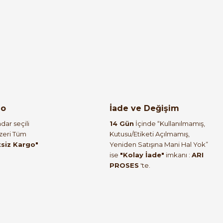
go
İade ve Değişim
dar seçili
14 Gün
İçinde “Kullanılmamış,
Üzeri Tüm
Kutusu/Etiketi Açılmamış,
tsiz Kargo"
Yeniden Satışına Mani Hal Yok”
ise
"Kolay İade"
imkanı :
ARI
PROSES
'te.