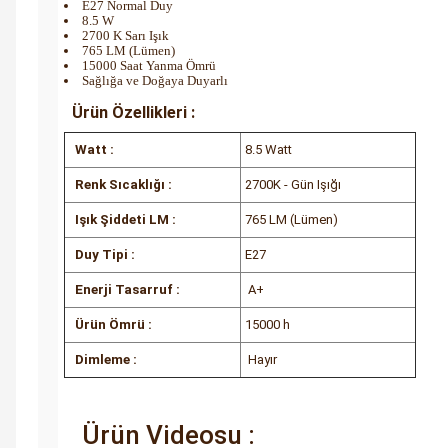
E27 Normal Duy
8.5 W
2700 K Sarı Işık
765 LM (Lümen)
15000 Saat Yanma Ömrü
Sağlığa ve Doğaya Duyarlı
Ürün Özellikleri :
Watt :
8.5 Watt
Renk Sıcaklığı :
2700K - Gün Işığı
Işık Şiddeti LM :
765 LM (Lümen)
Duy Tipi :
E27
Enerji Tasarruf :
A+
Ürün Ömrü :
15000 h
Dimleme :
Hayır
Ürün Videosu :