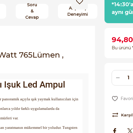
*14:30'
Soru
Alışveriş
&
aynı gü
Deneyimi
Cevap
94,80
Bu ürünü
Watt 765Lümen ,
ı Işuk Led Ampul
bir panoramik açıyla ışık yaymak kullanıcıları için
onlarca yıldır farklı uygulamalarda da
Karşıl
mürleri var.
ir alan yaratmanın mükemmel bir yoludur. Tungsten