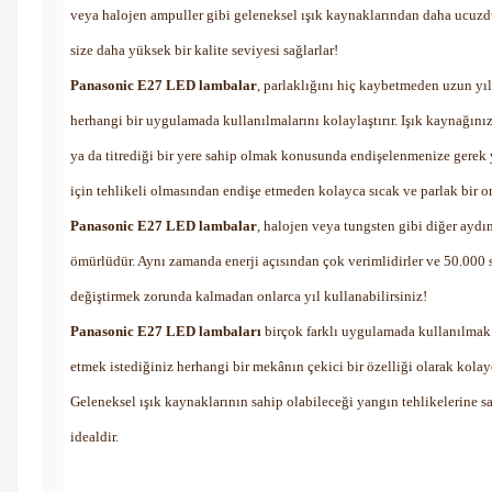
veya halojen ampuller gibi geleneksel ışık kaynaklarından daha ucuzdur
size daha yüksek bir kalite seviyesi sağlarlar!
Panasonic E27 LED lambalar
, parlaklığını hiç kaybetmeden uzun yıllar
herhangi bir uygulamada kullanılmalarını kolaylaştırır. Işık kaynağını
ya da titrediği bir yere sahip olmak konusunda endişelenmenize gerek yo
için tehlikeli olmasından endişe etmeden kolayca sıcak ve parlak bir or
Panasonic E27 LED lambalar
, halojen veya tungsten gibi diğer aydı
ömürlüdür. Aynı zamanda enerji açısından çok verimlidirler ve 50.000 sa
değiştirmek zorunda kalmadan onlarca yıl kullanabilirsiniz!
Panasonic E27 LED lambaları
birçok farklı uygulamada kullanılmak ü
etmek istediğiniz herhangi bir mekânın çekici bir özelliği olarak kolayc
Geleneksel ışık kaynaklarının sahip olabileceği yangın tehlikelerine sah
idealdir.