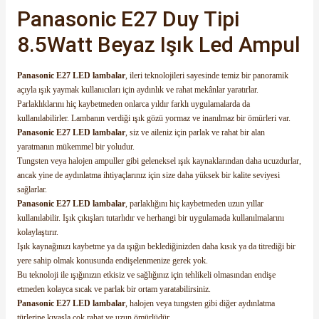
Panasonic E27 Duy Tipi
8.5Watt Beyaz Işık Led Ampul
Panasonic E27 LED lambalar
, ileri teknolojileri sayesinde temiz bir panoramik
açıyla ışık yaymak kullanıcıları için aydınlık ve rahat mekânlar yaratırlar.
e Pako Şalterler
Parlaklıklarını hiç kaybetmeden onlarca yıldır farklı uygulamalarda da
kullanılabilirler. Lambanın verdiği ışık gözü yormaz ve inanılmaz bir ömürleri var.
Panasonic E27 LED lambalar
, siz ve aileniz için parlak ve rahat bir alan
yaratmanın mükemmel bir yoludur.
Tungsten veya halojen ampuller gibi geleneksel ışık kaynaklarından daha ucuzdurlar,
ancak yine de aydınlatma ihtiyaçlarınız için size daha yüksek bir kalite seviyesi
sağlarlar.
Panasonic E27 LED lambalar
, parlaklığını hiç kaybetmeden uzun yıllar
kullanılabilir. Işık çıkışları tutarlıdır ve herhangi bir uygulamada kullanılmalarını
kolaylaştırır.
Işık kaynağınızı kaybetme ya da ışığın beklediğinizden daha kısık ya da titrediği bir
yere sahip olmak konusunda endişelenmenize gerek yok.
Bu teknoloji ile ışığınızın etkisiz ve sağlığınız için tehlikeli olmasından endişe
etmeden kolayca sıcak ve parlak bir ortam yaratabilirsiniz.
Panasonic E27 LED lambalar
, halojen veya tungsten gibi diğer aydınlatma
türlerine kıyasla çok rahat ve uzun ömürlüdür.