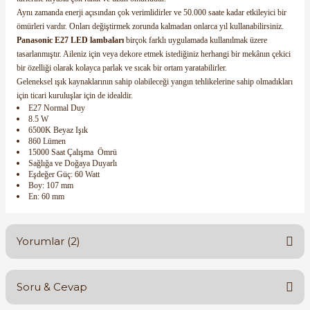
Aynı zamanda enerji açısından çok verimlidirler ve 50.000 saate kadar etkileyici bir
ömürleri vardır. Onları değiştirmek zorunda kalmadan onlarca yıl kullanabilirsiniz.
Panasonic E27 LED lambaları
birçok farklı uygulamada kullanılmak üzere
tasarlanmıştır. Aileniz için veya dekore etmek istediğiniz herhangi bir mekânın çekici
bir özelliği olarak kolayca parlak ve sıcak bir ortam yaratabilirler.
Geleneksel ışık kaynaklarının sahip olabileceği yangın tehlikelerine sahip olmadıkları
için ticari kuruluşlar için de idealdir.
E27 Normal Duy
8.5 W
6500K Beyaz Işık
860 Lümen
15000 Saat Çalışma Ömrü
Sağlığa ve Doğaya Duyarlı
Eşdeğer Güç: 60 Watt
Boy: 107 mm
En: 60 mm
Yorumlar (2)
Soru & Cevap