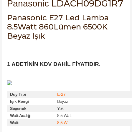
LDACH09DG1R7
Panasonic
SIMATIC SAFETY
Kaynakları - UPS
Panasonic E27 Led Lamba
SIMATIC TIA PORTAL HMI Yazılımları
8.5Watt 860Lümen 6500K
re Kesiciler
Beyaz Işık
SIMATIC Yazılım Paketleri
SIMOTION Hareket Kontrol Üniteleri
alterleri
SIRIUS SAFETY
1 ADETİNİN KDV DAHİL FİYATIDIR.
er Şalterleri
WinCC Unified Runtime Yazılımları
Duy Tipi
E-27
ler
Işık Rengi
Beyaz
Seçenek
Yok
ı
Watt Aralığı
8.5 Watt
Watt
8,5 W
umuşak Yol Vericiler