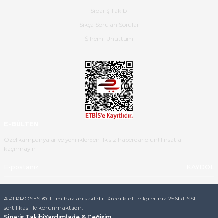
B... K... | 16/05/2026
Sipariş Takibi
Sıkça Sorulan Sorular
Ürün iki gün içinde elime
ulaştı.Ürünün paketlenmesi
Şifremi Unuttum
gayet başarılı hasarsız bir şekilde
teslim aldım. Bu konudaki
hassasiyetleri ve Ürünün kalitesi
için teşekkür ederim
C... K... | 16/05/2026
Deneyimini Paylaş
Diğer yorumları göster
E-BÜLTEN
Özel kampanyalar ve yeniliklerden ilk siz haberdar olun! Fırsatları
kaçırmayın.
KAYDOL
ARI PROSES © Tüm hakları saklıdır. Kredi kartı bilgileriniz 256bit SSL
sertifikası ile korunmaktadır.
Sipariş Takibi
Yardım
İade & Değişim