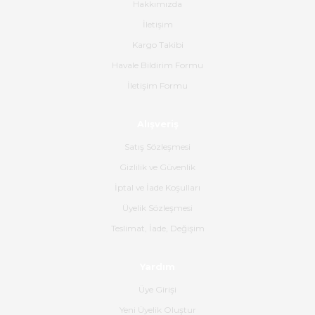
alakaları üst düzeydi itina ile
Hakkımızda
tavsiye ederim
İletişim
Ahmet Çağın | 20/06/2026
Kargo Takibi
Havale Bildirim Formu
Ürün sorunsuz ulaştı havalı
İletişim Formu
poşetlerle gönderim yapıyorlar.
Ürünün kodu XDR-240e-24 yeni
ürün geliyor.
Alışveriş
B... K... | 16/06/2026
Satış Sözleşmesi
Gizlilik ve Güvenlik
Gerçekten harika ve etkileyici
İptal ve İade Koşulları
olmuş, tam istediğim gibi. Ayrıca
satış personeline de güzel ve
Üyelik Sözleşmesi
nazik ilgisi için teşekkür ederim.
Teslimat, İade, Değişim
Dima Kulalac | 18/05/2026
Yardım
Hızlı bir şekilde elimize ulaştı
Üye Girişi
güzel paketlenmişti
Yeni Üyelik Oluştur