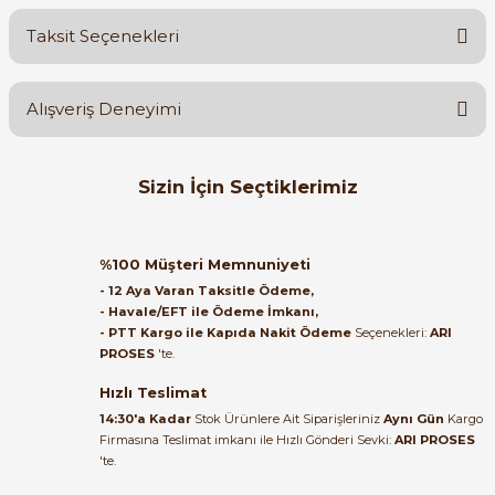
Ürün göründüğü gibi geldi
Taksit Seçenekleri
Ürün hakkında henüz soru sorulmamış.
Hızlı kargo için teşekkür ederiz.
Alışveriş Deneyimi
Ö... M... | 10/01/2025
Soru Sor
Uzun suredir kullaniyorum patlama yapmadi kaliteli urun
Orijinal kutusuyla ertesi gün
Sizin İçin Seçtiklerimiz
ulaştı elimize. Teşekkürler.
S... K... | 03/12/2023
B... A... | 27/06/2026
VİKO
Panasonic E27 Led Ampul 8.5W 765LM 2700K Sarı Işık LDACH09LG1
%100 Müşteri Memnuniyeti
Yorum Yaz
Satıcı ilgili ve çok yardım severdi
- 12 Aya Varan Taksitle Ödeme,
bundan mehmet bey ilgi ve
- Havale/EFT ile Ödeme İmkanı,
alakası için teşekkür ederim
- PTT Kargo ile Kapıda Nakit Ödeme
Seçenekleri:
ARI
PROSES
'te.
94,80 TL
muhammed demirci |
22/06/2026
Hızlı Teslimat
14:30'a Kadar
Stok Ürünlere Ait Siparişleriniz
Aynı Gün
Kargo
Firmasına Teslimat imkanı ile Hızlı Gönderi Sevki:
ARI PROSES
Ürün elime eksiksiz ve hasarsız
'te.
ulaştı. Paketleme özenliydi,
alışveriş sürecinden memnun