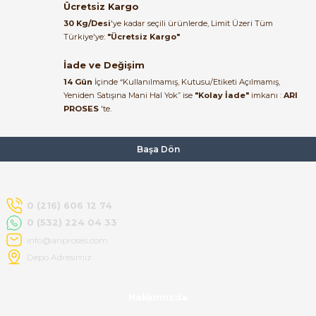
Ücretsiz Kargo
kaldım.
30 Kg/Desi
'ye kadar seçili ürünlerde, Limit Üzeri Tüm
Kemal Toktaş | 20/06/2026
Türkiye'ye:
"Ücretsiz Kargo"
İade ve Değişim
Alışveriş süreci de hızlı ve
14 Gün
İçinde “Kullanılmamış, Kutusu/Etiketi Açılmamış,
problemsiz geçti.
Yeniden Satışına Mani Hal Yok” ise
"Kolay İade"
imkanı :
ARI
PROSES
'te.
Kemal Toktaş | 20/06/2026
Havale ile odeme yaptim ve
Başa Dön
tedirgindim ama saticinin
sonrasindaki iletisim ve
bilgilendirmesinden cok
memnun kaldim. Kesinlikle
0 (216) 606 12 74
tavsiye ederim.
0 (532) 224 04 33
mehidin tahsin | 20/06/2026
info@ariproses.com
Depo Adresimiz
Paketleme çok profesyonelce
yapılmıştı ürün siparişinden
Hakkımızda
bana ulaşımına kadar ilgi ve