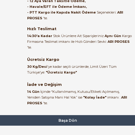
- 12 Aya Varan Taksitle Ödeme,
- Havale/EFT ile Ödeme İmkanı,
B... A... | 27/06/2026
- PTT Kargo ile Kapıda Nakit Ödeme
Seçenekleri:
ARI
PROSES
'te.
Satıcı ilgili ve çok yardım severdi
bundan mehmet bey ilgi ve
Hızlı Teslimat
alakası için teşekkür ederim
14:30'a Kadar
Stok Ürünlere Ait Siparişleriniz
Aynı Gün
Kargo
Firmasına Teslimat imkanı ile Hızlı Gönderi Sevki:
ARI PROSES
e Pako Şalterler
muhammed demirci |
'te.
22/06/2026
Ücretsiz Kargo
Ürün elime eksiksiz ve hasarsız
30 Kg/Desi
'ye kadar seçili ürünlerde, Limit Üzeri Tüm
ulaştı. Paketleme özenliydi,
Türkiye'ye:
"Ücretsiz Kargo"
alışveriş sürecinden memnun
kaldım.
İade ve Değişim
14 Gün
İçinde “Kullanılmamış, Kutusu/Etiketi Açılmamış,
Kemal Toktaş | 20/06/2026
Yeniden Satışına Mani Hal Yok” ise
"Kolay İade"
imkanı :
ARI
PROSES
'te.
Alışveriş süreci de hızlı ve
problemsiz geçti.
Başa Dön
Kemal Toktaş | 20/06/2026