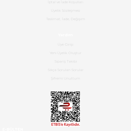
İptal ve İade Koşulları
B... K... | 16/06/2026
Üyelik Sözleşmesi
Gerçekten harika ve etkileyici
Teslimat, İade, Değişim
olmuş, tam istediğim gibi. Ayrıca
satış personeline de güzel ve
Yardım
nazik ilgisi için teşekkür ederim.
Üye Girişi
Dima Kulalac | 18/05/2026
Yeni Üyelik Oluştur
Hızlı bir şekilde elimize ulaştı
Sipariş Takibi
güzel paketlenmişti
Sıkça Sorulan Sorular
B... K... | 16/05/2026
Şifremi Unuttum
Ürün iki gün içinde elime
ulaştı.Ürünün paketlenmesi
gayet başarılı hasarsız bir şekilde
teslim aldım. Bu konudaki
hassasiyetleri ve Ürünün kalitesi
için teşekkür ederim
E-BÜLTEN
C... K... | 16/05/2026