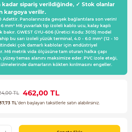
a kadar sipariş verildiğinde, ✓ Stok olanlar
n kargoya verilir.
0 Adettir. Panolarınızda gevşek bağlantılara son verin!
 mm² M6 yuvarlak tip izoleli kablo ucu, kalay kaplı
tik bakır. GWEST GYU-606 (Üretici Kodu: 3015) model
ip bu sarı izoleli yüzük terminal, 4.0 - 6.0 mm² (12 - 10
tindeki çok damarlı kablolar için endüstriyel
ır. M6 metrik vida ölçüsüne tam oturan halka çapı
, yüzey temas alanını maksimize eder. PVC izole eteği,
ülmelerinde damarların kökten kırılmasını engeller.
462,00 TL
24,00 TL
37,73 TL
’den başlayan taksitlerle satın alabilirsiniz.