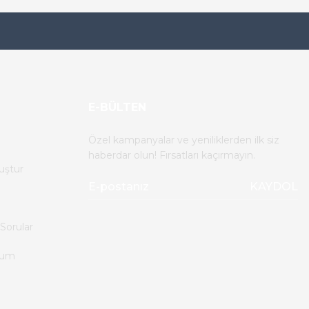
E-BÜLTEN
Özel kampanyalar ve yeniliklerden ilk siz
haberdar olun! Fırsatları kaçırmayın.
uştur
KAYDOL
Sorular
tum