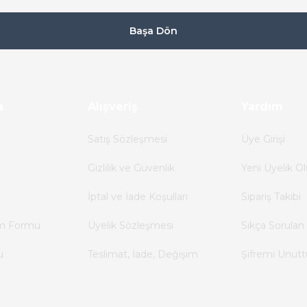
Başa Dön
a
Alışveriş
Yardım
Satış Sözleşmesi
Üye Girişi
Gizlilik ve Güvenlik
Yeni Üyelik Ol
İptal ve İade Koşulları
Sipariş Takibi
im Formu
Üyelik Sözleşmesi
Sıkça Sorulan 
u
Teslimat, İade, Değişim
Şifremi Unut