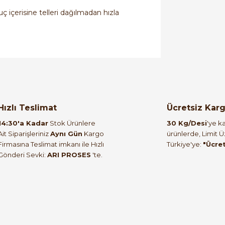
buç içerisine telleri dağılmadan hızla
orulmamış.
 yapın!
Hızlı Teslimat
Ücretsiz Kar
14:30'a Kadar
Stok Ürünlere
30 Kg/Desi
'ye ka
Ait Siparişleriniz
Aynı Gün
Kargo
ürünlerde, Limit 
Firmasına Teslimat imkanı ile Hızlı
Türkiye'ye:
"Ücre
Gönderi Sevki:
ARI PROSES
'te.