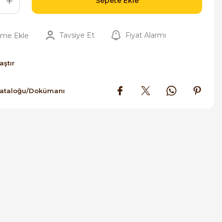
Sepete Ekle
Tavsiye Et
Fiyat Alarmı
aştır
Kataloğu/Dokümanı