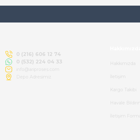
Ürün elime eksiksiz ve hasarsız ulaştı.
Paketleme özenliydi, alışveriş sürecinden
memnun kaldım.
Kemal Toktaş | 20/06/2026
Hakkımızd
0 (216) 606 12 74
0 (532) 224 04 33
Hakkımızda
Alışveriş süreci de hızlı ve problemsiz geçti.
info@ariproses.com
İletişim
Depo Adresimiz
Kemal Toktaş | 20/06/2026
Kargo Takibi
Havale ile odeme yaptim ve tedirgindim ama
Havale Bildir
saticinin sonrasindaki iletisim ve
İletişim Form
bilgilendirmesinden cok memnun kaldim.
Kesinlikle tavsiye ederim.