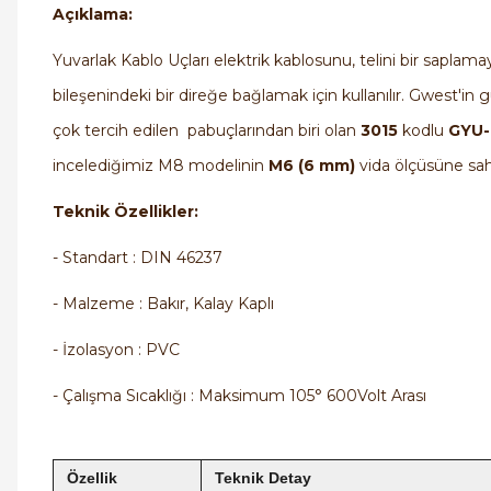
Açıklama:
Yuvarlak Kablo Uçları elektrik kablosunu, telini bir saplamay
bileşenindeki bir direğe bağlamak için kullanılır. Gwest'i
çok tercih edilen pabuçlarından biri olan
3015
kodlu
GYU-
incelediğimiz M8 modelinin
M6 (6 mm)
vida ölçüsüne sah
Teknik Özellikler:
- Standart : DIN 46237
- Malzeme : Bakır, Kalay Kaplı
- İzolasyon : PVC
- Çalışma Sıcaklığı : Maksimum 105° 600Volt Arası
Özellik
Teknik Detay