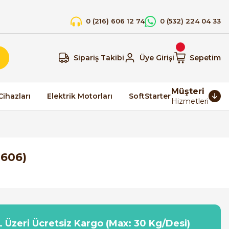
0 (216) 606 12 74
0 (532) 224 04 33
Sipariş Takibi
Üye Girişi
Sepetim
Müşteri
Cihazları
Elektrik Motorları
SoftStarter
Hizmetleri
-606)
 Üzeri Ücretsiz Kargo (Max: 30 Kg/Desi)