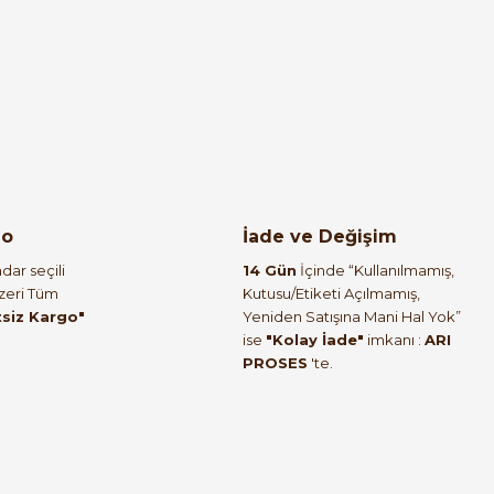
go
İade ve Değişim
dar seçili
14 Gün
İçinde “Kullanılmamış,
Üzeri Tüm
Kutusu/Etiketi Açılmamış,
tsiz Kargo"
Yeniden Satışına Mani Hal Yok”
ise
"Kolay İade"
imkanı :
ARI
PROSES
'te.