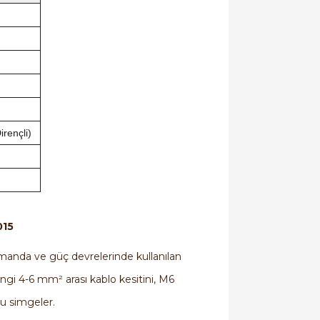
rençli)
015
manda ve güç devrelerinde kullanılan
engi 4-6 mm² arası kablo kesitini, M6
u simgeler.