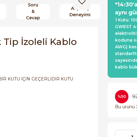
*14:30'
Soru
Alışveriş
&
aynı gü
Deneyimi
Cevap
1 Kutu: 10
GWEST 4-6
elektroli
ip İzoleli Kablo
koduna sah
AWG) kesi
standartt
sayesinde
kablo bük
İR KUTU İÇİN GEÇERLİDİR KUTU
9
%50
Bu ürünü