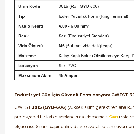
Ürün Kodu
3015 (Ref: GYU-606)
Tip
İzoleli Yuvarlak Form (Ring Terminal)
Kablo Kesiti
4.00 - 6.00 mm²
Renk
Sarı
(Endüstriyel Standart)
Vida Ölçüsü
M6
(6.4 mm vida deliği çapı)
Malzeme
Kalay Kaplı Bakır (Oksitlenmeye Karşı Di
İzolasyon
Sert PVC
Maksimum Akım
48 Amper
Endüstriyel Güç İçin Güvenli Terminasyon: GWEST 3
GWEST
3015 (GYU-606)
, yüksek akım gerektiren ana ku
profesyonel bir kablo sonlandırma elemanıdır.
Sarı
izole r
ölçüsü ise 6 mm çapındaki vida ve cıvatalara tam uyumun