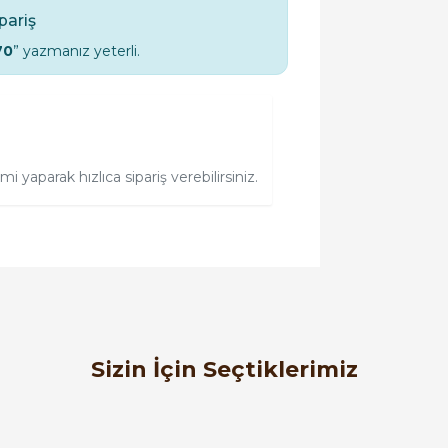
ipariş
70
” yazmanız yeterli.
 yaparak hızlıca sipariş verebilirsiniz.
orulmamış.
 yapın!
Sizin İçin Seçtiklerimiz
%60