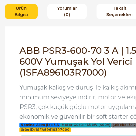
Ürün
Yorumlar
Taksit
Bilgisi
(0)
Seçenekleri
ABB PSR3-600-70 3 A | 1.
600V Yumuşak Yol Verici
(1SFA896103R7000)
Yumuşak kalkış ve duruş
ile kalkış akı
minimum seviyeye indirir, motor ve e
PSR3; çok küçük güçlü motor uygulam
ekonomik ve güvenilir
bir soft starter 
Nominal Akım (Ie): 3 A
Motor Gücü: ~1.5 kW (400V)
Şebeke: 3~ 
Ürün ID: 1SFA896103R7000