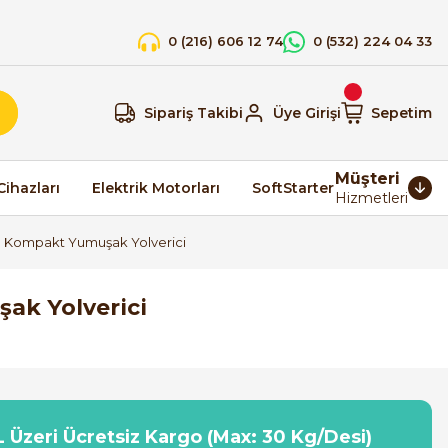
0 (216) 606 12 74
0 (532) 224 04 33
Sipariş Takibi
Üye Girişi
Sepetim
Müşteri
Cihazları
Elektrik Motorları
SoftStarter
Hizmetleri
0 Kompakt Yumuşak Yolverici
ak Yolverici
 Üzeri Ücretsiz Kargo (Max: 30 Kg/Desi)