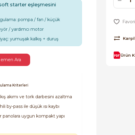
soft starter eşleşmesini
gulama: pompa / fan / küçük
yör / yardımcı motor
Karşıl
tiyaç: yumuşak kalkış + duruş
Ürün 
emen Ara
ulama Kriterleri
lkış akımı ve tork darbesini azaltma
ili by-pass ile düşük ısı kaybı
r panolara uygun kompakt yapı