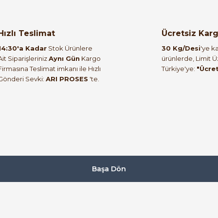
00 Kompakt Yumuşak Yolverici
ABB PSR9-600-70 Yum
Hızlı Teslimat
Ücretsiz Kar
14:30'a Kadar
Stok Ürünlere
30 Kg/Desi
'ye ka
Ait Siparişleriniz
Aynı Gün
Kargo
ürünlerde, Limit 
Firmasına Teslimat imkanı ile Hızlı
Türkiye'ye:
"Ücre
Gönderi Sevki:
ARI PROSES
'te.
ABB
%60
6-600-70 7.5kW 16A Soft Starter | 1SFA896107R7000
19.645,64 TL
7.954,52 TL
Başa Dön