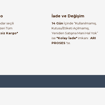
uşak Yol Verici 100-240V AC 1SFA896105R7000
go
İade ve Değişim
12.378,27 TL
dar seçili
14 Gün
İçinde “Kullanılmamış,
5.135,74 TL
Üzeri Tüm
Kutusu/Etiketi Açılmamış,
tsiz Kargo"
Yeniden Satışına Mani Hal Yok”
ise
"Kolay İade"
imkanı :
ARI
PROSES
'te.