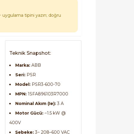
+ uygulama tipini yazın; doğru
Teknik Snapshot:
Marka:
ABB
Seri:
PSR
Model:
PSR3-600-70
MPN:
1SFA896103R7000
Nominal Akım (Ie):
3 A
Motor Gücü:
~1.5 kW @
400V
Şebeke:
3~ 208–600 VAC