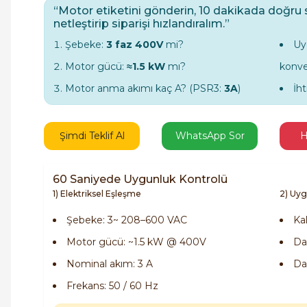
“Motor etiketini gönderin, 10 dakikada doğru 
netleştirip siparişi hızlandıralım.”
Şebeke:
3 faz 400V
mi?
Uy
Motor gücü:
≈1.5 kW
mı?
konve
Motor anma akımı kaç A? (PSR3:
3A
)
İh
Şimdi Teklif Al
WhatsApp Sor
H
60 Saniyede Uygunluk Kontrolü
1) Elektriksel Eşleşme
2) Uyg
Şebeke: 3~ 208–600 VAC
Ka
Motor gücü: ~1.5 kW @ 400V
Dah
Nominal akım: 3 A
Da
Frekans: 50 / 60 Hz