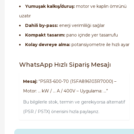
Yumuşak kalkış/duruş:
motor ve kaplin ömrünü
uzatır
Dahili by-pass:
enerji verimliliği sağlar
Kompakt tasarım:
pano içinde yer tasarrufu
Kolay devreye alma:
potansiyometre ile hızlı ayar
WhatsApp Hızlı Sipariş Mesajı
Mesaj:
“PSR3-600-70 (1SFA896103R7000) –
Motor: … kW / … A / 400V – Uygulama: …”
Bu bilgilerle stok, termin ve gerekiyorsa alternatif
(PSR / PSTX) önerisini hızla paylaşırız.