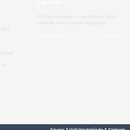
E-BÜLTEN
Özel kampanyalar ve yeniliklerden ilk siz
haberdar olun! Fırsatları kaçırmayın.
uştur
KAYDOL
Sorular
tum
Sipariş Takibi
Yardım
İade & Değişim