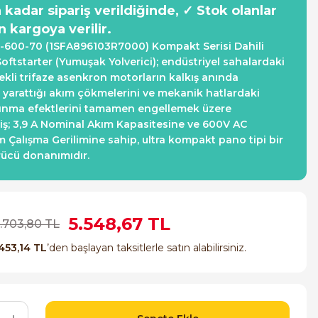
a kadar sipariş verildiğinde, ✓ Stok olanlar
n kargoya verilir.
-600-70 (1SFA896103R7000) Kompakt Serisi Dahili
Softstarter (Yumuşak Yolverici); endüstriyel sahalardaki
ekli trifaze asenkron motorların kalkış anında
yarattığı akım çökmelerini ve mekanik hatlardaki
şınma efektlerini tamamen engellemek üzere
lmiş; 3,9 A Nominal Akım Kapasitesine ve 600V AC
Çalışma Gerilimine sahip, ultra kompakt pano tipi bir
ücü donanımıdır.
5.548,67 TL
3.703,80 TL
453,14 TL
’den başlayan taksitlerle satın alabilirsiniz.