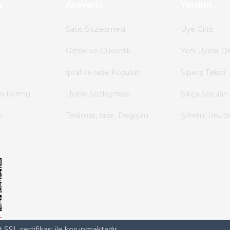
a
Alışveriş
Yardım
Satış Sözleşmesi
Üye Girişi
Gizlilik ve Güvenlik
Yeni Üyelik Ol
İptal ve İade Koşulları
Sipariş Takibi
im Formu
Üyelik Sözleşmesi
Sıkça Sorulan 
u
Teslimat, İade, Değişim
Şifremi Unut
t SSL sertifikası ile korunmaktadır.