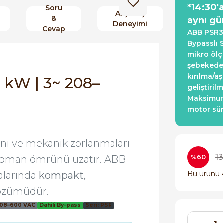
*14:30'
Soru
Alışveriş
&
aynı gü
Deneyimi
Cevap
ABB PSR3
Bypasslı 
mikro ölç
şebekede 
kırılma/a
5 kW | 3~ 208–
geliştiri
Maksimum 
motor sür
mını ve mekanik zorlanmaları
1
%60
kipman ömrünü uzatır. ABB
alarında
kompakt,
Bu ürünü
çözümüdür.
208–600 VAC
Dahili By-pass
Seri: PSR