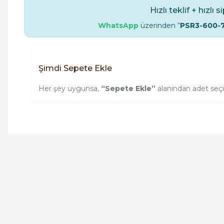
Hızlı teklif + hızlı s
WhatsApp
üzerinden “
PSR3-600-
Şimdi Sepete Ekle
Her şey uygunsa,
“Sepete Ekle”
alanından adet seçimi
Orijinal kutusuyla ertesi gün ulaştı elimize.
Teşekkürler.
Ürün hakkında henüz soru s
Bu ürüne ilk yorumu siz
B... A... | 27/06/2026
Yorum Yaz
Soru Sor
ABB