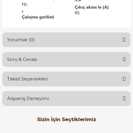
45
Hz
Çıkış akımı Ie (A)
85
Çalışma gerilimi
Yorumlar (0)
Soru & Cevap
Bu ürüne ilk yorumu siz yapın!
Taksit Seçenekleri
Yorum Yaz
Ürün hakkında henüz soru sorulmamış.
Alışveriş Deneyimi
Soru Sor
Orijinal kutusuyla ertesi gün
Sizin İçin Seçtiklerimiz
ulaştı elimize. Teşekkürler.
B... A... | 27/06/2026
ABB
%58