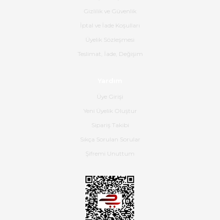
Gizlilik ve Güvenlik
Gerçekten harika ve etkileyici
İptal ve İade Koşulları
olmuş, tam istediğim gibi. Ayrıca
satış personeline de güzel ve
Üyelik Sözleşmesi
nazik ilgisi için teşekkür ederim.
Teslimat, İade, Değişim
Dima Kulalac | 18/05/2026
Yardım
Hızlı bir şekilde elimize ulaştı
Üye Girişi
güzel paketlenmişti
Yeni Üyelik Oluştur
B... K... | 16/05/2026
Sipariş Takibi
Sıkça Sorulan Sorular
Ürün iki gün içinde elime
ulaştı.Ürünün paketlenmesi
Şifremi Unuttum
gayet başarılı hasarsız bir şekilde
teslim aldım. Bu konudaki
hassasiyetleri ve Ürünün kalitesi
için teşekkür ederim
C... K... | 16/05/2026