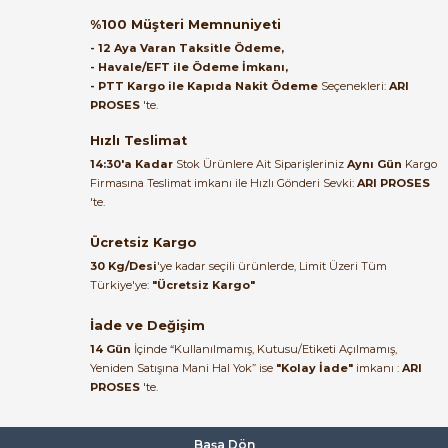
ABB PSE45-600-70 22kW Soft Starter 1SFA897105R7000
%100 Müşteri Memnuniyeti
Satıcı ilgili ve çok yardım severdi
- 12 Aya Varan Taksitle Ödeme,
bundan mehmet bey ilgi ve
- Havale/EFT ile Ödeme İmkanı,
alakası için teşekkür ederim
- PTT Kargo ile Kapıda Nakit Ödeme
Seçenekleri:
ARI
67.991,44 TL
PROSES
'te.
28.386,43 TL
muhammed demirci |
22/06/2026
Hızlı Teslimat
ABB
14:30'a Kadar
Stok Ürünlere Ait Siparişleriniz
Aynı Gün
Kargo
ABB PSE60-600-70 Softstarter 1SFA897106R7000 Yumuşak Yolveri
Firmasına Teslimat imkanı ile Hızlı Gönderi Sevki:
ARI PROSES
Ürün elime eksiksiz ve hasarsız
'te.
ulaştı. Paketleme özenliydi,
alışveriş sürecinden memnun
Ücretsiz Kargo
76.762,40 TL
kaldım.
32.048,30 TL
30 Kg/Desi
'ye kadar seçili ürünlerde, Limit Üzeri Tüm
Kemal Toktaş | 20/06/2026
Türkiye'ye:
"Ücretsiz Kargo"
ABB
İade ve Değişim
ABB PSE72-600-70 Softstarter 1SFA897107R7000 Yumuşak Yolveri
Alışveriş süreci de hızlı ve
14 Gün
İçinde “Kullanılmamış, Kutusu/Etiketi Açılmamış,
problemsiz geçti.
Yeniden Satışına Mani Hal Yok” ise
"Kolay İade"
imkanı :
ARI
PROSES
'te.
Kemal Toktaş | 20/06/2026
87.050,15 TL
36.343,44 TL
Havale ile odeme yaptim ve
Başa Dön