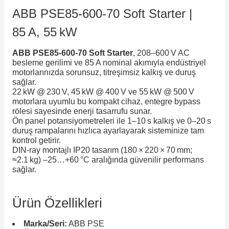
SIMATIC SAFETY
ABB PSE85‑600‑70 Soft Starter |
re Kesiciler
85 A, 55 kW
SIMATIC TIA PORTAL HMI Yazılımları
ABB PSE85‑600‑70 Soft Starter
, 208–600 V AC
SIMATIC Yazılım Paketleri
besleme gerilimi ve 85 A nominal akımıyla endüstriyel
alterleri
motorlarınızda sorunsuz, titreşimsiz kalkış ve duruş
sağlar.
SIMOTION Hareket Kontrol Üniteleri
22 kW @ 230 V, 45 kW @ 400 V ve 55 kW @ 500 V
er Şalterleri
motorlara uyumlu bu kompakt cihaz, entegre bypass
SIRIUS SAFETY
rölesi sayesinde enerji tasarrufu sunar.
Ön panel potansiyometreleri ile 1–10 s kalkış ve 0–20 s
duruş rampalarını hızlıca ayarlayarak sisteminize tam
WinCC Unified Runtime Yazılımları
kontrol getirir.
ler
DIN‑ray montajlı IP20 tasarım (180 × 220 × 70 mm;
≈2.1 kg) –25…+60 °C aralığında güvenilir performans
ı
sağlar.
umuşak Yol Vericiler
Ürün Özellikleri
Marka/Seri:
ABB PSE