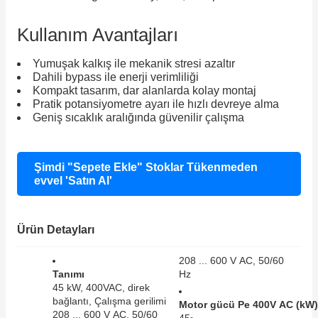
Kullanım Avantajları
Yumuşak kalkış ile mekanik stresi azaltır
Dahili bypass ile enerji verimliliği
Kompakt tasarım, dar alanlarda kolay montaj
Pratik potansiyometre ayarı ile hızlı devreye alma
Geniş sıcaklık aralığında güvenilir çalışma
Şimdi "Sepete Ekle" Stoklar Tükenmeden
evvel 'Satın Al'
Ürün Detayları
208 ... 600 V AC, 50/60
Tanımı
Hz
45 kW, 400VAC, direk
bağlantı, Çalışma gerilimi
Motor gücü Pe 400V AC (kW)
208 ... 600 V AC, 50/60