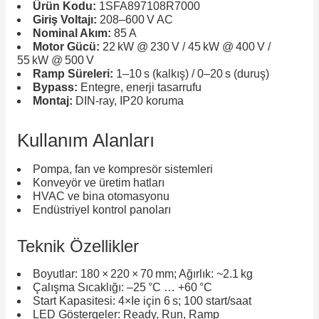
Ürün Kodu:
1SFA897108R7000
Giriş Voltajı:
208–600 V AC
Nominal Akım:
85 A
Motor Gücü:
22 kW @ 230 V / 45 kW @ 400 V /
e Pako Şalterler
55 kW @ 500 V
Ramp Süreleri:
1–10 s (kalkış) / 0–20 s (duruş)
Bypass:
Entegre, enerji tasarrufu
Montaj:
DIN‑ray, IP20 koruma
Kullanım Alanları
Pompa, fan ve kompresör sistemleri
Konveyör ve üretim hatları
HVAC ve bina otomasyonu
Endüstriyel kontrol panoları
Teknik Özellikler
Boyutlar: 180 × 220 × 70 mm; Ağırlık: ~2.1 kg
Çalışma Sıcaklığı: –25 °C … +60 °C
Start Kapasitesi: 4×Ie için 6 s; 100 start/saat
LED Göstergeler: Ready, Run, Ramp