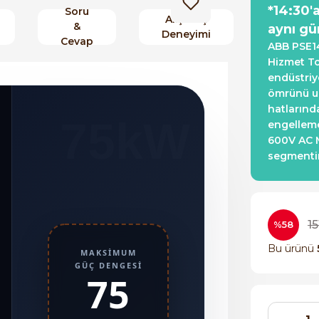
*14:30'
Soru
Alışveriş
&
aynı gü
Deneyimi
Cevap
ABB PSE14
Hizmet To
endüstriy
ömrünü uz
hatlarınd
75kW
engelleme
600V AC M
segmentin
15
%58
Bu ürünü
MAKSIMUM
GÜÇ DENGESI
75