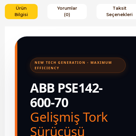
Ürün
Yorumlar
Taksit
Bilgisi
(0)
Seçenekleri
NEW TECH GENERATION - MAXIMUM
EFFICIENCY
ABB PSE142-
600-70
Gelişmiş Tork
Sürücüsü