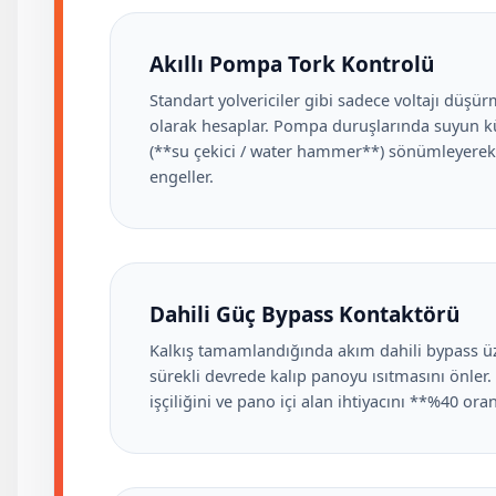
Akıllı Pompa Tork Kontrolü
Standart yolvericiler gibi sadece voltajı düşü
olarak hesaplar. Pompa duruşlarında suyun kü
(**su çekici / water hammer**) sönümleyerek 
engeller.
Dahili Güç Bypass Kontaktörü
Kalkış tamamlandığında akım dahili bypass üze
sürekli devrede kalıp panoyu ısıtmasını önler
işçiliğini ve pano içi alan ihtiyacını **%40 ora