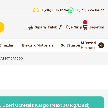
0 (216) 606 12 74
0 (532) 224 04 33
Sipariş Takibi
Üye Girişi
Sepetim
Müşteri
Cihazları
Elektrik Motorları
SoftStarter
Hizmetleri
SFA897110R7000
 Üzeri Ücretsiz Kargo (Max: 30 Kg/Desi)