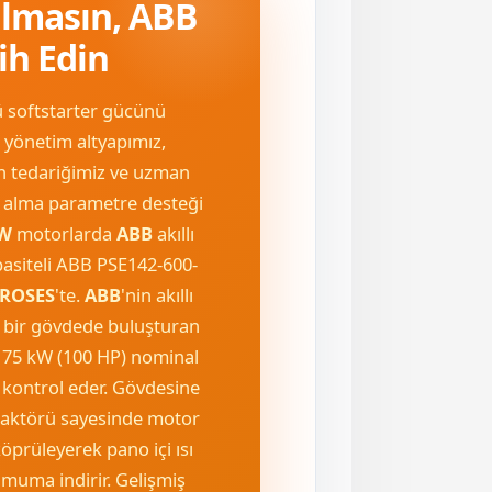
almasın, ABB
cih Edin
ü softstarter gücünü
k yönetim altyapımız,
rün tedariğimiz ve uzman
 alma parametre desteği
kW
motorlarda
ABB
akıllı
asiteli ABB PSE142-600-
PROSES
'te.
ABB
'nin akıllı
 bir gövdede buluşturan
 75 kW (100 HP) nominal
 kontrol eder. Gövdesine
taktörü sayesinde motor
köprüleyerek pano içi ısı
nimuma indirir. Gelişmiş