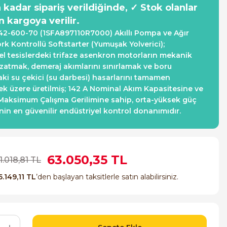
a kadar sipariş verildiğinde, ✓ Stok olanlar
n kargoya verilir.
2-600-70 (1SFA897110R7000) Akıllı Pompa ve Ağır
rk Kontrollü Softstarter (Yumuşak Yolverici);
el tesislerdeki trifaze asenkron motorların mekanik
atmak, demeraj akımlarını sınırlamak ve boru
aki su çekici (su darbesi) hasarlarını tamamen
k üzere üretilmiş; 142 A Nominal Akım Kapasitesine ve
aksimum Çalışma Gerilimine sahip, orta-yüksek güç
in en güvenilir endüstriyel kontrol donanımıdır.
63.050,35 TL
1.018,81 TL
5.149,11 TL
’den başlayan taksitlerle satın alabilirsiniz.