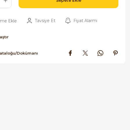
Sepete Ekle
Tavsiye Et
Fiyat Alarmı
aştır
Kataloğu/Dokümanı