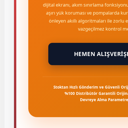
dijital ekranı, akım sınırlama fonksiyonu
aşırı yük koruması ve pompalarda kur
önleyen akıllı algoritmaları ile zorlu
vazgeçilmez kontrol me
HEMEN ALIŞVERIŞ
Stoktan Hızlı Gönderim ve Güvenli Orij
%100 Distribütör Garantili Oriji
Devreye Alma Parametre