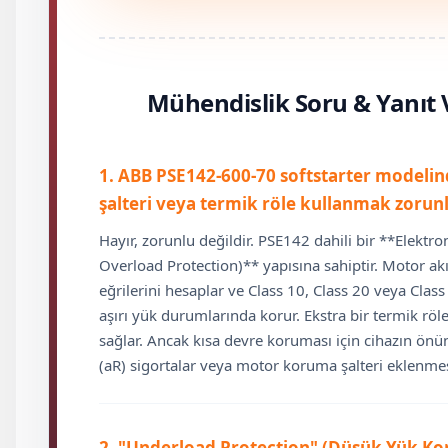
Mühendislik Soru & Yanıt 
1. ABB PSE142-600-70 softstarter modeli
şalteri veya termik röle kullanmak zoru
Hayır, zorunlu değildir. PSE142 dahili bir **Elektr
Overload Protection)** yapısına sahiptir. Motor akı
eğrilerini hesaplar ve Class 10, Class 20 veya Clas
aşırı yük durumlarında korur. Ekstra bir termik röl
sağlar. Ancak kısa devre koruması için cihazın önü
(aR) sigortalar veya motor koruma şalteri eklenmesi 
2. "Underload Protection" (Düşük Yük Ko