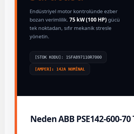
Endüstriyel motor kontrolünde ezber
bozan verimlilik.
75 kW (100 HP)
gücü
tek noktadan, sıfır mekanik stresle
yönetin.
[STOK KODU]: 1SFA897110R7000
[AMPER]: 142A NOMİNAL
Neden ABB PSE142-600-70 T