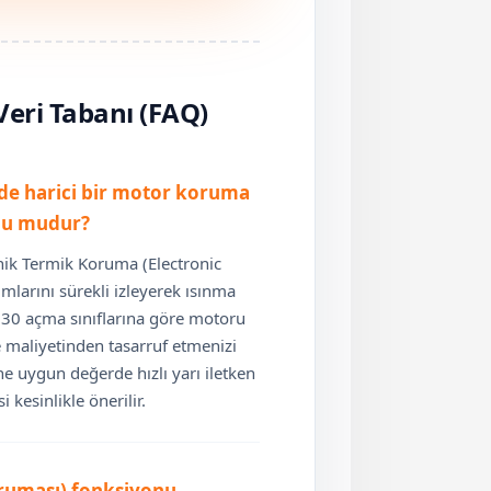
Veri Tabanı (FAQ)
nde harici bir motor koruma
nlu mudur?
onik Termik Koruma (Electronic
mlarını sürekli izleyerek ısınma
s 30 açma sınıflarına göre motoru
e maliyetinden tasarruf etmenizi
ne uygun değerde hızlı yarı iletken
kesinlikle önerilir.
ruması) fonksiyonu