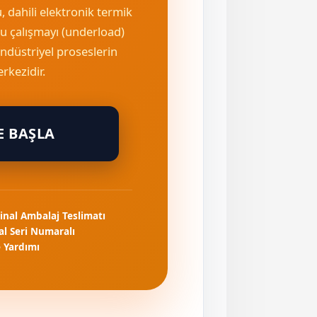
, dahili elektronik termik
u çalışmayı (underload)
 endüstriyel proseslerin
rkezidir.
E BAŞLA
inal Ambalaj Teslimatı
nal Seri Numaralı
 Yardımı