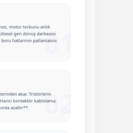
rmez, motor torkunu anlık
01
tlesel geri dönüş darbesini
boru hatlarının patlamasını
02
rinden akar. Tristörlerin
. Harici kontaktör kablolama
nında azaltır**.