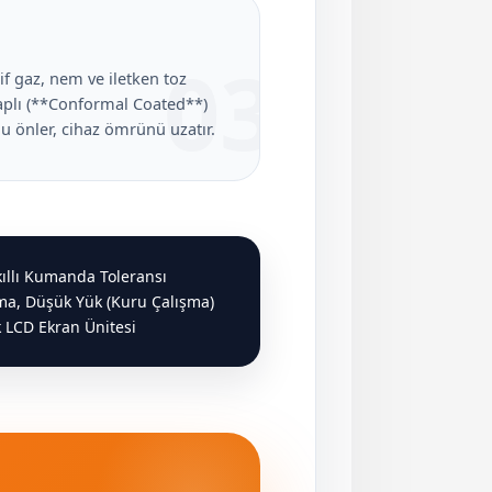
03
sif gaz, nem ve iletken toz
aplı (**Conformal Coated**)
u önler, cihaz ömrünü uzatır.
ıllı Kumanda Toleransı
şma, Düşük Yük (Kuru Çalışma)
 LCD Ekran Ünitesi