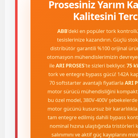
Prosesiniz Yarım K
Kalitesini Ter
ABB
'deki en popüler tork kontroll
tesislerinize kazandırın. Güçlü sto
distribütör garantili %100 orijinal ü
otomasyon mühendislerimizin devreye
ile
ARI PROSES
'te sizleri bekliyor.
75 
tork ve entegre bypass gücü! 142A kap
70 softstarter avantajlı fiyatlarla
ARI 
motor sürücü mühendisliğini kompakt
bu özel model, 380V-400V şebekelerde
motor gücünü kusursuz bir kararlılıkla
tam entegre edilmiş dahili bypass kon
nominal hızına ulaştığında tristörleri 
salınımını ve aktif güç kayıplarını mi