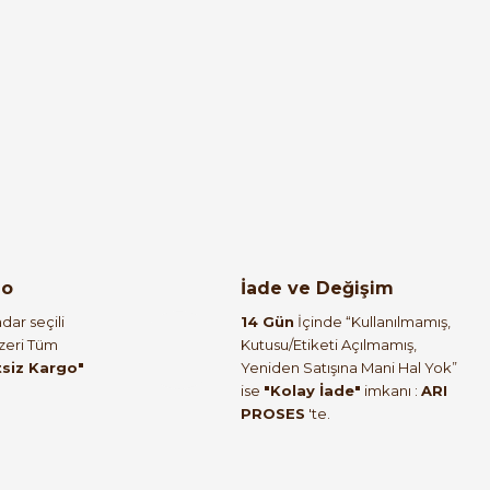
%61
 1SFA611410R1106
go
İade ve Değişim
dar seçili
14 Gün
İçinde “Kullanılmamış,
Üzeri Tüm
Kutusu/Etiketi Açılmamış,
tsiz Kargo"
Yeniden Satışına Mani Hal Yok”
ise
"Kolay İade"
imkanı :
ARI
PROSES
'te.
etre 1SFA611410R3056