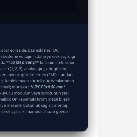
abul edilse de, bazı eski nesil DC
 besleme voltajının daha yüksek seçildiği
nda **
50 kΩ direnç
** kullanımı teknik bir
lleri (1, 2, 3), analog giriş döngüsüne
romanyetik gürültülerden (EMI) standart
o içi kablolamada sürücü güç baralarından
ilmeli; mutlaka *
*LIYCY 3x0.50 mm²
g okuyucu modülün veya sürücünün şasi
lidir. Ön kapaktaki krom metal bilezik,
sel ve mekanik bütünlük sağlar; montaj
erek aşırı sıkılmaması, cihazın gövde