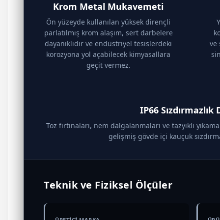
Krom Metal Mukavemeti
Ön yüzeyde kullanılan yüksek dirençli
parlatılmış krom alaşım, sert darbelere
ko
dayanıklıdır ve endüstriyel tesislerdeki
ve 
korozyona yol açabilecek kimyasallara
si
geçit vermez.
IP66 Sızdırmazlık 
Toz fırtınaları, nem dalgalanmaları ve tazyikli yıka
gelişmiş gövde içi kauçuk sızdırma
Teknik ve Fiziksel Ölçüler
ÜRETİCİ MARKA
ÜRÜ