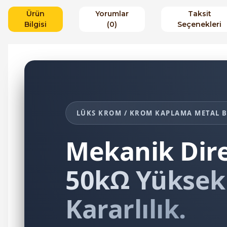
Ürün
Yorumlar
Taksit
Bilgisi
(0)
Seçenekleri
LÜKS KROM / KROM KAPLAMA METAL B
Mekanik Dir
50kΩ Yüksek
Kararlılık.