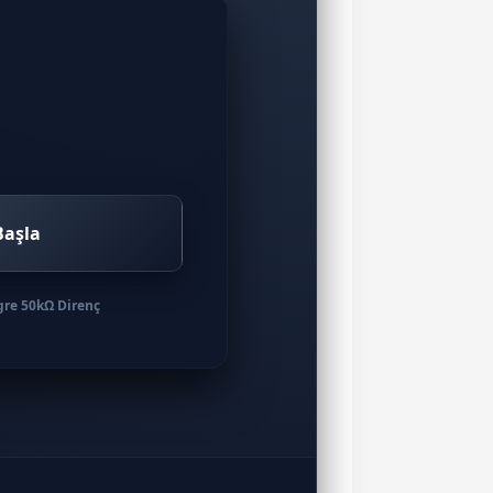
Başla
re 50kΩ Direnç