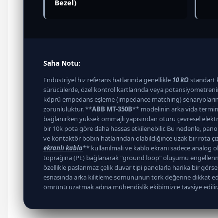
Bezel)
Saha Notu:
Endüstriyel hız referans hatlarında genellikle
10 kΩ
standart k
sürücülerde, özel kontrol kartlarında veya potansiyometrenin
köprü empedans eşleme (impedance matching) senaryoları
zorunluluktur. **
ABB MT-350B
** modelinin arka vida termina
bağlanırken yüksek ommajlı yapısından ötürü çevresel elekt
bir 10k pota göre daha hassas etkilenebilir. Bu nedenle, pan
ve kontaktör bobin hatlarından olabildiğince uzak bir rota çiz
ekranlı kablo
** kullanılmalı ve kablo ekranı sadece analo
toprağına (PE) bağlanarak "ground loop" oluşumu engellenme
özellikle paslanmaz çelik duvar tipi panolarla harika bir gör
esnasında arka kilitleme somununun tork değerine dikkat edil
ömrünü uzatmak adına mühendislik ekibimizce tavsiye edilir.