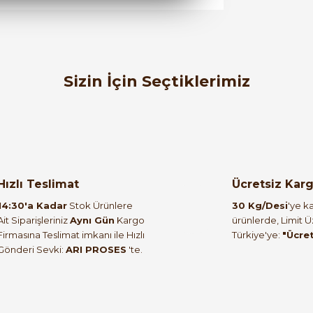
orulmamış.
 yapın!
Sizin İçin Seçtiklerimiz
ABB
1
2mm
ABB MT-110B 10kΩ Siyah Plastik Potansiyometre
Hızlı Teslimat
Ücretsiz Kar
4.308,98 TL
14:30'a Kadar
Stok Ürünlere
30 Kg/Desi
'ye ka
1.680,50 TL
Ait Siparişleriniz
Aynı Gün
Kargo
ürünlerde, Limit 
Firmasına Teslimat imkanı ile Hızlı
Türkiye'ye:
"Ücre
Tükendi
Gönderi Sevki:
ARI PROSES
'te.
ABB
1410R2056
ABB MT-305B 5kΩ Krom Metal Potansiyom