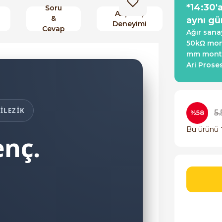
*14:30'
Soru
Alışveriş
&
aynı gü
Deneyimi
Cevap
Ağır sana
50kΩ mono
mm montaj
Ari Proses
İLEZİK
5
%58
Bu ürünü
enç.