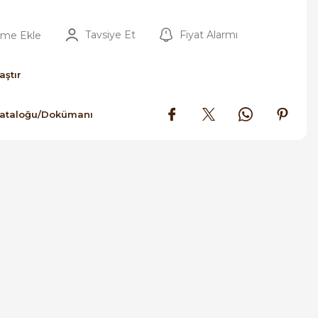
Tavsiye Et
Fiyat Alarmı
aştır
Kataloğu/Dokümanı