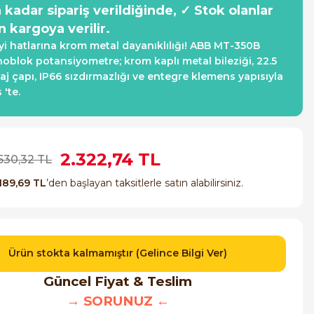
a kadar sipariş verildiğinde, ✓ Stok olanlar
n kargoya verilir.
yi hatlarına krom metal dayanıklılığı! ABB MT-350B
blok potansiyometre; krom kaplı metal bileziği, 22.5
 çapı, IP66 sızdırmazlığı ve entegre klemens yapısıyla
 'te.
2.322,74 TL
.530,32 TL
189,69 TL
’den başlayan taksitlerle satın alabilirsiniz.
Ürün stokta kalmamıştır (Gelince Bilgi Ver)
Güncel Fiyat & Teslim
→ SORUNUZ ←