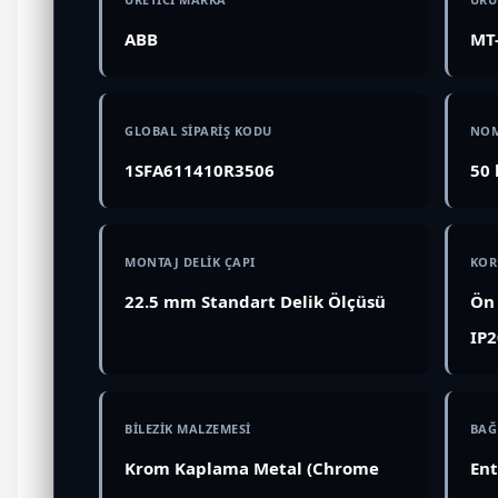
ABB
MT-
GLOBAL SİPARİŞ KODU
NOM
1SFA611410R3506
50 
MONTAJ DELİK ÇAPI
KOR
22.5 mm Standart Delik Ölçüsü
Ön 
IP2
BİLEZİK MALZEMESİ
BAĞ
Krom Kaplama Metal (Chrome
Ent