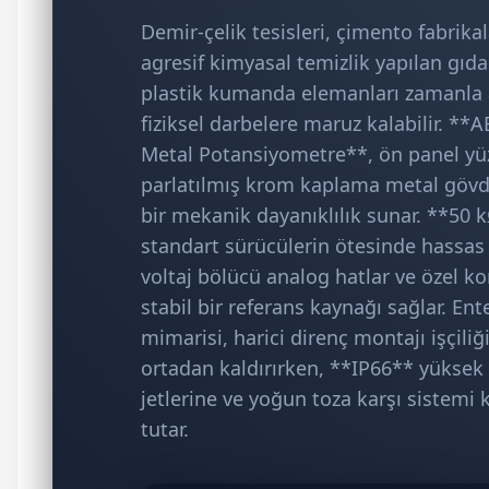
Demir-çelik tesisleri, çimento fabrikal
agresif kimyasal temizlik yapılan gıd
plastik kumanda elemanları zamanla a
fiziksel darbelere maruz kalabilir. 
Metal Potansiyometre**, ön panel yü
parlatılmış krom kaplama metal gövd
bir mekanik dayanıklılık sunar. **50 
standart sürücülerin ötesinde hassas 
voltaj bölücü analog hatlar ve özel kon
stabil bir referans kaynağı sağlar. E
mimarisi, harici direnç montajı işçil
ortadan kaldırırken, **IP66** yükse
jetlerine ve yoğun toza karşı sistemi
tutar.