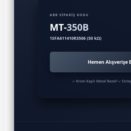
ABB SİPARİŞ KODU
MT-
350B
1SFA611410R3506 (50 kΩ)
Hemen Alışverişe 
✓ Krom Kaplı Metal Bezel
•
✓ Enteg