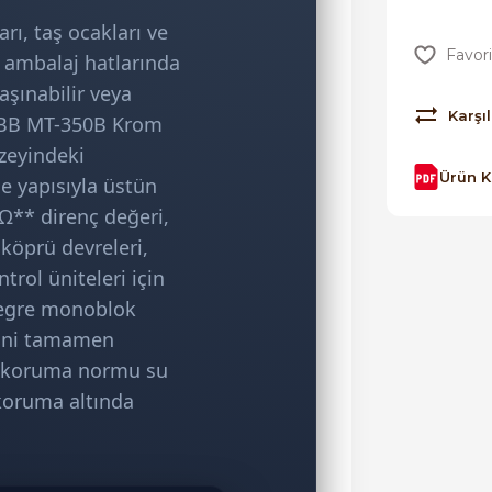
arı, taş ocakları ve
a ambalaj hatlarında
şınabilir veya
Karşıl
**ABB MT-350B Krom
zeyindeki
Ürün 
e yapısıyla üstün
kΩ** direnç değeri,
köprü devreleri,
trol üniteleri için
ntegre monoblok
iğini tamamen
k koruma normu su
 koruma altında