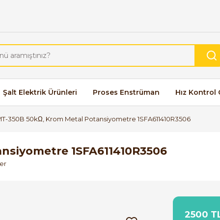
Şalt Elektrik Ürünleri
Proses Enstrüman
Hız Kontrol 
T-350B 50kΩ, Krom Metal Potansiyometre 1SFA611410R3506
nsiyometre 1SFA611410R3506
er
2500 TL