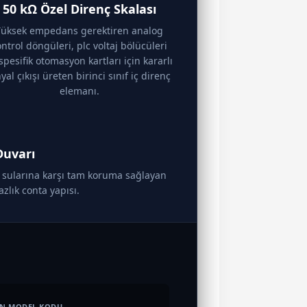
50 kΩ Özel Direnç Skalası
Yüksek empedans gerektiren analog
ntrol döngüleri, plc voltaj bölücüleri
spesifik otomasyon kartları için kararlı
nyal çıkışı üreten birinci sınıf iç direnç
elemanı.
Duvarı
ma sularına karşı tam koruma sağlayan
zlık conta yapısı.
N MODEL KODU