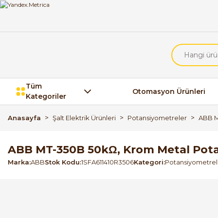
Tüm
Otomasyon Ürünleri
Kategoriler
Anasayfa
Şalt Elektrik Ürünleri
Potansiyometreler
ABB M
ABB MT-350B 50kΩ, Krom Metal Pota
Marka
ABB
Stok Kodu
1SFA611410R3506
Kategori
Potansiyometrel