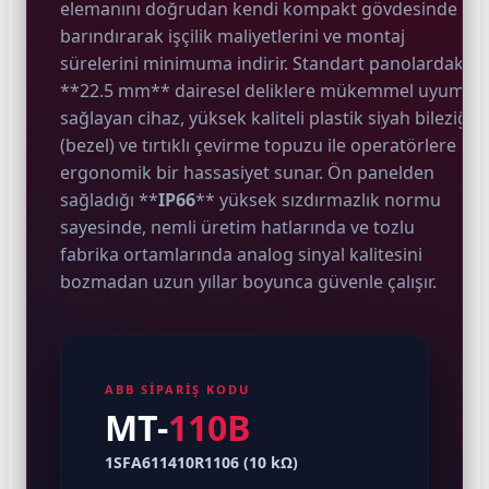
elemanını doğrudan kendi kompakt gövdesinde
barındırarak işçilik maliyetlerini ve montaj
sürelerini minimuma indirir. Standart panolardaki
e Pako Şalterler
**22.5 mm** dairesel deliklere mükemmel uyum
sağlayan cihaz, yüksek kaliteli plastik siyah bileziği
(bezel) ve tırtıklı çevirme topuzu ile operatörlere
ergonomik bir hassasiyet sunar. Ön panelden
sağladığı **
IP66
** yüksek sızdırmazlık normu
sayesinde, nemli üretim hatlarında ve tozlu
fabrika ortamlarında analog sinyal kalitesini
bozmadan uzun yıllar boyunca güvenle çalışır.
ABB SİPARİŞ KODU
MT-
110B
1SFA611410R1106 (10 kΩ)