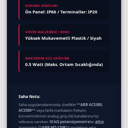
KORUMA SINIFLARI
Ön Panel: IP66 / Terminaller: IP20
GÖVDE MALZEMESİ / RENK
Yüksek Mukavemetli Plastik / Siyah
MAKSİMUM GÜÇ DAĞILIMI
0.5 Watt (Maks. Ortam Sıcaklığında)
Saha Notu:
Saha uygulamalarımızda, özellikle **
ABB ACS380,
ACS580
** veya farklı markaların frekans
konvertörlerinin analog giriş (AI) kanallarına hız
referansı verirken
10 kΩ potansiyometre
ler
altın
standarttır. **
ABB MT-110B
** modelinin arka