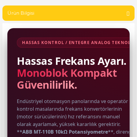
SIMATIC SAFETY
re Kesiciler
Ürün Bilgisi
SIMATIC TIA PORTAL HMI Yazılımları
SIMATIC Yazılım Paketleri
alterleri
HASSAS KONTROL / ENTEGRE ANALOG TEKNOLOJ
SIMOTION Hareket Kontrol Üniteleri
er Şalterleri
Hassas Frekans Ayarı.
SIRIUS SAFETY
Monoblok Kompakt
WinCC Unified Runtime Yazılımları
Güvenilirlik.
ler
ı
Endüstriyel otomasyon panolarında ve operatör
kontrol masalarında frekans konvertörlerinin
umuşak Yol Vericiler
(motor sürücülerinin) hız referansını manuel
olarak ayarlamak, yüksek kararlılık gerektirir.
**
ABB MT-110B 10kΩ Potansiyometre
**, direnç