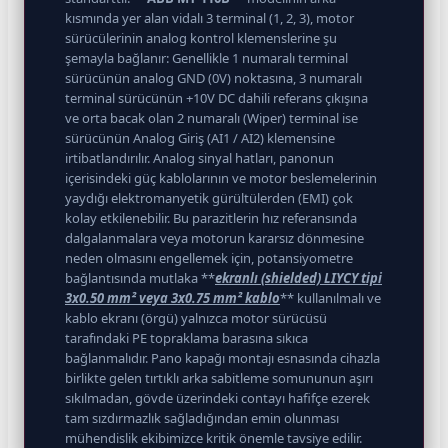
kısmında yer alan vidalı 3 terminal (1, 2, 3), motor
sürücülerinin analog kontrol klemenslerine şu
şemayla bağlanır: Genellikle 1 numaralı terminal
sürücünün analog GND (0V) noktasına, 3 numaralı
terminal sürücünün +10V DC dahili referans çıkışına
ve orta bacak olan 2 numaralı (Wiper) terminal ise
sürücünün Analog Giriş (AI1 / AI2) klemensine
irtibatlandırılır. Analog sinyal hatları, panonun
içerisindeki güç kablolarının ve motor beslemelerinin
yaydığı elektromanyetik gürültülerden (EMI) çok
kolay etkilenebilir. Bu parazitlerin hız referansında
dalgalanmalara veya motorun kararsız dönmesine
neden olmasını engellemek için, potansiyometre
bağlantısında mutlaka **
ekranlı (shielded) LIYCY tipi
3x0.50 mm² veya 3x0.75 mm² kablo
** kullanılmalı ve
kablo ekranı (örgü) yalnızca motor sürücüsü
tarafındaki PE topraklama barasına sıkıca
bağlanmalıdır. Pano kapağı montajı esnasında cihazla
birlikte gelen tırtıklı arka sabitleme somununun aşırı
sıkılmadan, gövde üzerindeki contayı hafifçe ezerek
tam sızdırmazlık sağladığından emin olunması
mühendislik ekibimizce kritik önemle tavsiye edilir.