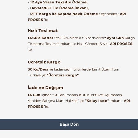
Satıcı ilgili ve çok yardım severdi
- 12 Aya Varan Taksitle Ödeme,
bundan mehmet bey ilgi ve
- Havale/EFT ile Ödeme İmkanı,
alakası için teşekkür ederim
- PTT Kargo ile Kapıda Nakit Ödeme
Seçenekleri:
ARI
4.225,89 TL
PROSES
'te.
1.246,21 TL
muhammed demirci |
Tükendi
22/06/2026
Hızlı Teslimat
ABB
14:30'a Kadar
Stok Ürünlere Ait Siparişleriniz
Aynı Gün
Kargo
ABB MT-205B 5kΩ Krom Plastik Potansiyometre 1SFA611410R2056
Firmasına Teslimat imkanı ile Hızlı Gönderi Sevki:
ARI PROSES
Ürün elime eksiksiz ve hasarsız
'te.
ulaştı. Paketleme özenliydi,
alışveriş sürecinden memnun
Ücretsiz Kargo
4.430,32 TL
kaldım.
1.860,74 TL
30 Kg/Desi
'ye kadar seçili ürünlerde, Limit Üzeri Tüm
Kemal Toktaş | 20/06/2026
Türkiye'ye:
"Ücretsiz Kargo"
Tükendi
ABB
İade ve Değişim
ABB MT-305B 5kΩ Krom Metal Potansiyometre 1SFA611410R3056
Alışveriş süreci de hızlı ve
14 Gün
İçinde “Kullanılmamış, Kutusu/Etiketi Açılmamış,
problemsiz geçti.
Yeniden Satışına Mani Hal Yok” ise
"Kolay İade"
imkanı :
ARI
PROSES
'te.
Kemal Toktaş | 20/06/2026
4.430,32 TL
1.860,74 TL
Havale ile odeme yaptim ve
Başa Dön
Tükendi
ABB
tedirgindim ama saticinin
sonrasindaki iletisim ve
ABB MT-210B 10kΩ Krom Plastik Potansiyometre 1SFA611410R2106