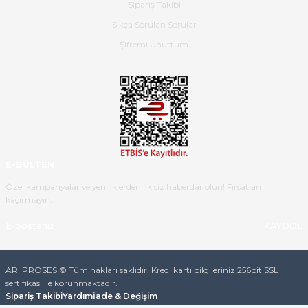
Sipariş Takibi
Sıkça Sorulan Sorular
Ürün iki gün içinde elime
ulaştı.Ürünün paketlenmesi
Şifremi Unuttum
gayet başarılı hasarsız bir şekilde
teslim aldım. Bu konudaki
hassasiyetleri ve Ürünün kalitesi
için teşekkür ederim
C... K... | 16/05/2026
Deneyimini Paylaş
Diğer yorumları göster
E-BÜLTEN
Özel kampanyalar ve yeniliklerden ilk siz haberdar olun! Fırsatları
kaçırmayın.
KAYDOL
ARI PROSES © Tüm hakları saklıdır. Kredi kartı bilgileriniz 256bit SSL
sertifikası ile korunmaktadır.
Sipariş Takibi
Yardım
İade & Değişim