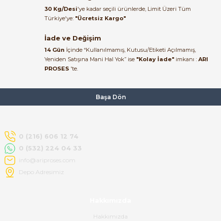
kaldım.
576,58 TL
30 Kg/Desi
'ye kadar seçili ürünlerde, Limit Üzeri Tüm
Kemal Toktaş | 20/06/2026
Türkiye'ye:
"Ücretsiz Kargo"
İade ve Değişim
Alışveriş süreci de hızlı ve
14 Gün
İçinde “Kullanılmamış, Kutusu/Etiketi Açılmamış,
problemsiz geçti.
Yeniden Satışına Mani Hal Yok” ise
"Kolay İade"
imkanı :
ARI
PROSES
'te.
Kemal Toktaş | 20/06/2026
Havale ile odeme yaptim ve
Başa Dön
tedirgindim ama saticinin
sonrasindaki iletisim ve
bilgilendirmesinden cok
memnun kaldim. Kesinlikle
0 (216) 606 12 74
tavsiye ederim.
0 (532) 224 04 33
mehidin tahsin | 20/06/2026
info@ariproses.com
Depo Adresimiz
Paketleme çok profesyonelce
yapılmıştı ürün siparişinden
Hakkımızda
bana ulaşımına kadar ilgi ve
alakaları üst düzeydi itina ile
Hakkımızda