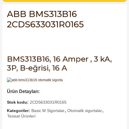
SIMATIC SAFETY
ABB BMS313B16
Kaynakları - UPS
SIMATIC TIA PORTAL HMI Yazılımları
2CDS633031R0165
re Kesiciler
SIMATIC Yazılım Paketleri
SIMOTION Hareket Kontrol Üniteleri
alterleri
BMS313B16, 16 Amper , 3 kA,
SIRIUS SAFETY
3P, B-eğrisi, 16 A
er Şalterleri
WinCC Unified Runtime Yazılımları
Ürün Detayları:
ler
Stok kodu:
2CDS633031R0165
Kategoriler:
Basic M Sigortalar
,
Otomatik sigortalar
,
ı
Tesisat Ürünleri
umuşak Yol Vericiler