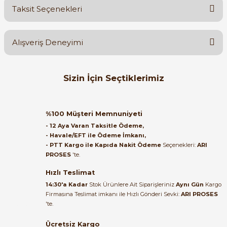
Taksit Seçenekleri
Yorum Yaz
Ürün hakkında henüz soru sorulmamış.
Alışveriş Deneyimi
Soru Sor
Orijinal kutusuyla ertesi gün
Sizin İçin Seçtiklerimiz
ulaştı elimize. Teşekkürler.
B... A... | 27/06/2026
ABB
%56
ABB 3 Kutup 25A Otomatik Sigorta B Tipi 3kA 2CDS633031R0255
%100 Müşteri Memnuniyeti
Satıcı ilgili ve çok yardım severdi
- 12 Aya Varan Taksitle Ödeme,
bundan mehmet bey ilgi ve
- Havale/EFT ile Ödeme İmkanı,
alakası için teşekkür ederim
- PTT Kargo ile Kapıda Nakit Ödeme
Seçenekleri:
ARI
1.007,76 TL
PROSES
'te.
443,41 TL
muhammed demirci |
22/06/2026
Hızlı Teslimat
ABB
%56
14:30'a Kadar
Stok Ürünlere Ait Siparişleriniz
Aynı Gün
Kargo
ABB 3 Kutup 40A Otomatik Sigorta B Tipi 3kA 2CDS633031R0405
Firmasına Teslimat imkanı ile Hızlı Gönderi Sevki:
ARI PROSES
Ürün elime eksiksiz ve hasarsız
'te.
ulaştı. Paketleme özenliydi,
alışveriş sürecinden memnun
Ücretsiz Kargo
1.310,40 TL