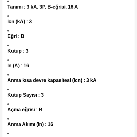
Tanımı : 3 kA, 3P, B-eğrisi, 16 A
Icn (kA) : 3
Eğri : B
e Pako Şalterler
Kutup : 3
In (A) : 16
Anma kısa devre kapasitesi (Icn) : 3 kA
Kutup Sayısı : 3
Açma eğrisi : B
Anma Akımı (In) : 16