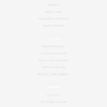
tavsiye ederim
İletişim
Ahmet Çağın | 20/06/2026
Kargo Takibi
Havale Bildirim Formu
Ürün sorunsuz ulaştı havalı
İletişim Formu
poşetlerle gönderim yapıyorlar.
Ürünün kodu XDR-240e-24 yeni
ürün geliyor.
Alışveriş
B... K... | 16/06/2026
Satış Sözleşmesi
Gizlilik ve Güvenlik
Gerçekten harika ve etkileyici
İptal ve İade Koşulları
olmuş, tam istediğim gibi. Ayrıca
satış personeline de güzel ve
Üyelik Sözleşmesi
nazik ilgisi için teşekkür ederim.
Teslimat, İade, Değişim
Dima Kulalac | 18/05/2026
Yardım
Hızlı bir şekilde elimize ulaştı
Üye Girişi
güzel paketlenmişti
Yeni Üyelik Oluştur
B... K... | 16/05/2026