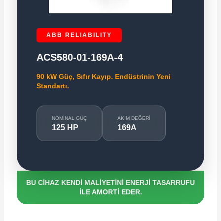
ABB RELIABILITY
ACS580-01-169A-4
e Pako Şalterler
90 kW Güç, Sıfır Kayıp. Endüstrinin Yeni
Standartı.
NOMINAL GÜÇ
AKIM DEĞERI
125 HP
169A
BU CİHAZ KENDİ MALİYETİNİ ENERJİ TASARRUFU
İLE AMORTİ EDER.