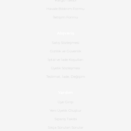
Kargo Takibi
Havale Bildirim Formu
Ürün sorunsuz ulaştı havalı
İletişim Formu
poşetlerle gönderim yapıyorlar.
Ürünün kodu XDR-240e-24 yeni
ürün geliyor.
Alışveriş
B... K... | 16/06/2026
Satış Sözleşmesi
Gizlilik ve Güvenlik
Gerçekten harika ve etkileyici
İptal ve İade Koşulları
olmuş, tam istediğim gibi. Ayrıca
satış personeline de güzel ve
Üyelik Sözleşmesi
nazik ilgisi için teşekkür ederim.
Teslimat, İade, Değişim
Dima Kulalac | 18/05/2026
Yardım
Hızlı bir şekilde elimize ulaştı
Üye Girişi
güzel paketlenmişti
Yeni Üyelik Oluştur
B... K... | 16/05/2026
Sipariş Takibi
Sıkça Sorulan Sorular
Ürün iki gün içinde elime