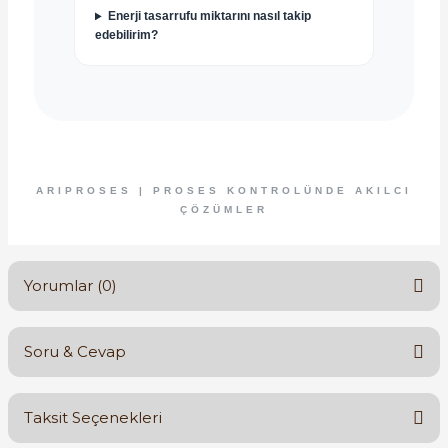
Enerji tasarrufu miktarını nasıl takip
edebilirim?
ARIPROSES | PROSES KONTROLÜNDE AKILCI
ÇÖZÜMLER
Yorumlar (0)
Soru & Cevap
Bu ürüne ilk yorumu siz yapın!
Taksit Seçenekleri
Yorum Yaz
Ürün hakkında henüz soru sorulmamış.