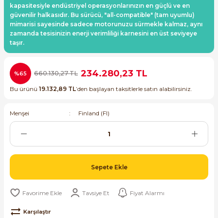
kapasitesiyle endüstriyel operasyonlarınızın en güçlü ve en
ri ve Transmitterleri
ACS580
SIMATIC Endüstriyel Panel PC'ler
güvenilir halkasıdır. Bu sürücü, "all-compatible" (tam uyumlu)
Sinamics S120 Modüler Sürücü Sistemi
mimarisi sayesinde sadece motorunuzu sürmekle kalmaz, aynı
zamanda tesisinizin enerji verimliliği karnesini en üst seviyeye
ACS880
SIMATIC ET200 Dağıtılmış Giriş-Çkış
taşır.
e Ölçüm Cihazları
Sinamics S210 Servo Sürücü Sistemi
 Seviye
SIMATIC ET200SP Open Controller
ji Sayaçları
Sinamics V20 Hız Kontrol Cihazları
234.280,23 TL
660.130,27 TL
%65
ye
SIMATIC ExProof Panel PC'ler ve Thin C
Bu ürünü
19.132,89 TL
’den başlayan taksitlerle satın alabilirsiniz.
ve Prizler
Sinamics V90 Servo Sürücü Sistemi
SIMATIC HMI Operatör Paneller
Menşei
Finland (FI)
eri
SIMATIC S7-1200
 (Power Supply)
SIMATIC S7-1500
Sepete Ekle
SIMATIC S7-300
 Taşıma Sistemleri - Spiral , Boru ,
Tavsiye Et
Fiyat Alarmı
SIMATIC S7-400
Karşılaştır
ma Rölesi, Cihazları ve Anahtarları