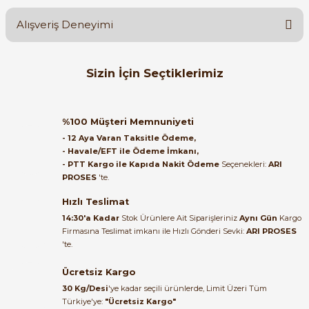
Alışveriş Deneyimi
Soru Sor
Orijinal kutusuyla ertesi gün
Sizin İçin Seçtiklerimiz
ulaştı elimize. Teşekkürler.
B... A... | 27/06/2026
ABB
%70
ABB ACS310-03E-34A1-4 | 15 kW / 34,1 A Pompa Fan Sürücüsü
%100 Müşteri Memnuniyeti
Satıcı ilgili ve çok yardım severdi
- 12 Aya Varan Taksitle Ödeme,
bundan mehmet bey ilgi ve
- Havale/EFT ile Ödeme İmkanı,
alakası için teşekkür ederim
- PTT Kargo ile Kapıda Nakit Ödeme
Seçenekleri:
ARI
135.191,51 TL
PROSES
'te.
40.530,42 TL
muhammed demirci |
22/06/2026
Hızlı Teslimat
ABB
Yeni
%66
14:30'a Kadar
Stok Ürünlere Ait Siparişleriniz
Aynı Gün
Kargo
ABB ACS580-01-02A7-4 0,75kW 2,6A Genel Amaçlı AC Sürücü (VFD)
Firmasına Teslimat imkanı ile Hızlı Gönderi Sevki:
ARI PROSES
Ürün elime eksiksiz ve hasarsız
'te.
ulaştı. Paketleme özenliydi,
alışveriş sürecinden memnun
Ücretsiz Kargo
49.790,05 TL
kaldım.
16.923,64 TL
30 Kg/Desi
'ye kadar seçili ürünlerde, Limit Üzeri Tüm
Kemal Toktaş | 20/06/2026
Türkiye'ye:
"Ücretsiz Kargo"