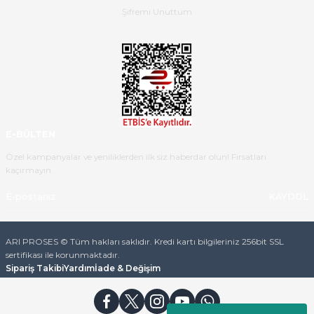
ulaştı.Ürünün paketlenmesi
Şifremi Unuttum
gayet başarılı hasarsız bir şekilde
teslim aldım. Bu konudaki
hassasiyetleri ve Ürünün kalitesi
için teşekkür ederim
C... K... | 16/05/2026
Deneyimini Paylaş
Diğer yorumları göster
E-BÜLTEN
Özel kampanyalar ve yeniliklerden ilk siz haberdar olun! Fırsatları
kaçırmayın.
KAYDOL
ARI PROSES © Tüm hakları saklıdır. Kredi kartı bilgileriniz 256bit SSL
sertifikası ile korunmaktadır.
Sipariş Takibi
Yardım
İade & Değişim