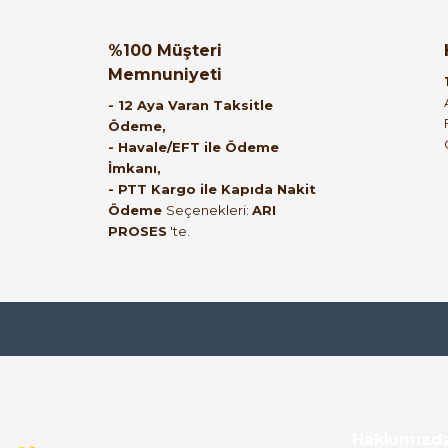
ABB ACS310-03E-34A1-4 | 15 kW / 34,1 A Pompa Fan Sür
mehmet bey ilgi ve alakası için teşekkür
%100 Müşteri
ederim
135.341,33 TL
Memnuniyeti
40.575,33 TL
muhammed demirci | 22/06/2026
- 12 Aya Varan Taksitle
Ödeme,
- Havale/EFT ile Ödeme
ABB
%6
İmkanı,
Ürün elime eksiksiz ve hasarsız ulaştı.
ABB ACS580-01-03A4-4 AC Motor Sürücü 1.1 kW 3.3A 3 F
- PTT Kargo ile Kapıda Nakit
Paketleme özenliydi, alışveriş sürecinden
Ödeme
Seçenekleri:
ARI
PROSES
'te.
memnun kaldım.
53.806,43 TL
19.235,80 TL
Kemal Toktaş | 20/06/2026
Alışveriş süreci de hızlı ve problemsiz geçti.
Kemal Toktaş | 20/06/2026
Hakkımızd