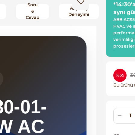
*14:30'
Soru
Alışveriş
&
aynı gü
Deneyimi
Cevap
ABB ACS5
HVAC ve a
performan
verimliliğ
prosesler
3
%65
Bu ürünü
0-01-
kW AC