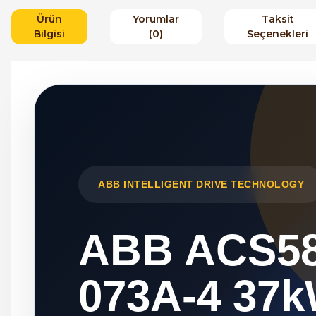
Ürün
Yorumlar
Taksit
Bilgisi
(0)
Seçenekleri
ABB INTELLIGENT DRIVE TECHNOLOGY
ABB ACS58
073A-4 37