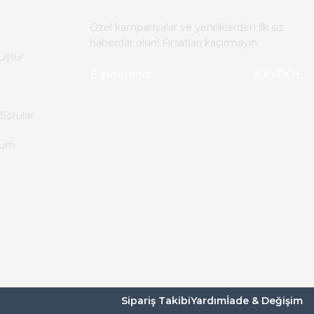
Özel kampanyalar ve yeniliklerden ilk siz
haberdar olun! Fırsatları kaçırmayın.
uştur
KAYDOL
Sorular
tum
Sipariş Takibi
Yardım
İade & Değişim