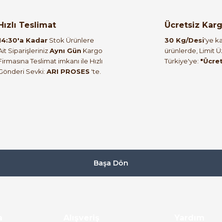
ücüsü
ABB ACS580-01-02A7-4 0,75kW 2,6A Genel Amaç
Hızlı Teslimat
Ücretsiz Kar
49.845,22 TL
14:30'a Kadar
Stok Ürünlere
30 Kg/Desi
'ye ka
16.942,39 TL
Ait Siparişleriniz
Aynı Gün
Kargo
ürünlerde, Limit 
Firmasına Teslimat imkanı ile Hızlı
Türkiye'ye:
"Ücre
Gönderi Sevki:
ARI PROSES
'te.
ABB
4
Yeni
az
ABB ACS580-01-04A1-4 AC Motor Sürücü 1.5 kW 4.
65.029,86 TL
23.248,17 TL
Başa Dön
a
Alışveriş
Yardım