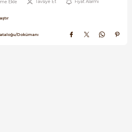
Tavsiye Et
Fiyat Alarmı
aştır
Kataloğu/Dokümanı