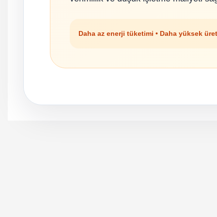
Daha az enerji tüketimi • Daha yüksek üre
Orijinal kutusuyla ertesi gün ulaştı elimize.
Teşekkürler.
Ürün hakkında henüz soru s
Bu ürüne ilk yorumu siz
B... A... | 27/06/2026
Yorum Yaz
Soru Sor
ABB
Satıcı ilgili ve çok yardım severdi bundan