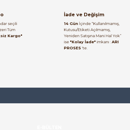
lı AC Sürücü (VFD)
go
İade ve Değişim
dar seçili
14 Gün
İçinde “Kullanılmamış,
Üzeri Tüm
Kutusu/Etiketi Açılmamış,
tsiz Kargo"
Yeniden Satışına Mani Hal Yok”
ise
"Kolay İade"
imkanı :
ARI
%64
PROSES
'te.
1A 3 Faz
E-BÜLTEN