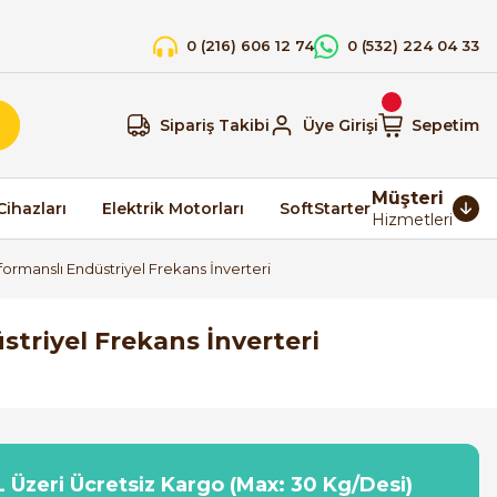
0 (216) 606 12 74
0 (532) 224 04 33
Sipariş Takibi
Üye Girişi
Sepetim
Müşteri
Cihazları
Elektrik Motorları
SoftStarter
Hizmetleri
manslı Endüstriyel Frekans İnverteri
riyel Frekans İnverteri
 Üzeri Ücretsiz Kargo (Max: 30 Kg/Desi)