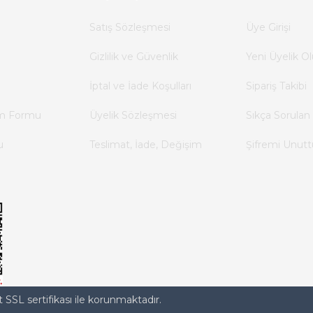
Satış Sözleşmesi
Üye Girişi
Gizlilik ve Güvenlik
Yeni Üyelik Ol
İptal ve İade Koşulları
Sipariş Takibi
im Formu
Üyelik Sözleşmesi
Sıkça Sorulan 
u
Teslimat, İade, Değişim
Şifremi Unut
t SSL sertifikası ile korunmaktadır.