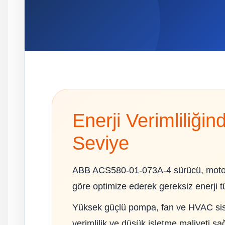
Enerji Verimliliğin
Seviye
ABB ACS580-01-073A-4 sürücü, motor 
göre optimize ederek gereksiz enerji tü
Yüksek güçlü pompa, fan ve HVAC s
verimlilik ve düşük işletme maliyeti sağ