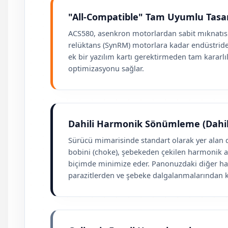
"All-Compatible" Tam Uyumlu Tasa
ACS580, asenkron motorlardan sabit mıknatıs
relüktans (SynRM) motorlara kadar endüstride
ek bir yazılım kartı gerektirmeden tam kararlıl
optimizasyonu sağlar.
Dahili Harmonik Sönümleme (Dahil
Sürücü mimarisinde standart olarak yer alan 
bobini (choke), şebekeden çekilen harmonik ak
biçimde minimize eder. Panonuzdaki diğer has
parazitlerden ve şebeke dalgalanmalarından k