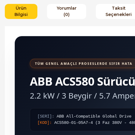
Ürün
Yorumlar
Taksit
Bilgisi
(0)
Seçenekleri
TÜM GENEL AMAÇLI PROSESLERDE SIFIR HATA
ABB ACS580 Sürüc
2.2 kW / 3 Beygir / 5.7 Amper
[SERİ]:
ABB All-Compatible Global Drive
[KOD]:
ACS580-01-05A7-4 (3 Faz 380V - 48