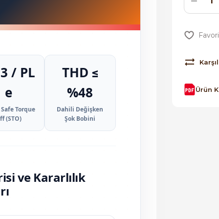
Karşıl
3 / PL
THD ≤
e
%48
Ürün 
 Safe Torque
Dahili Değişken
ff (STO)
Şok Bobini
i ve Kararlılık
rı