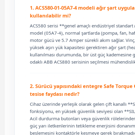
1. ACS580-01-05A7-4 modeli ağır şart uygu
kullanılabilir mi?
ACS580 serisi **genel amaçlı endüstriyel standart
model (05A7-4), normal şartlarda (pompa, fan, ha
motor gücü ve 5.7 Amper sürekli akım sağlar. Vinç, 
yüksek aşırı yük kapasitesi gerektiren ağır şart (
kullanılması durumunda, bir üst güç kademesine g
odaklı ABB ACS880 serisinin seçilmesi mühendislik 
2. Sürücü yapısındaki entegre Safe Torque
tesise faydası nedir?
Cihaz üzerinde yerleşik olarak gelen çift kanallı *
fonksiyonu, en yüksek güvenlik seviyesi olan **SIL3
Acil durdurma butonları veya güvenlik rölelerinde
güç yarı iletkenlerinin tetikleme enerjisini donanı
beslemesini kontaktörle kesmeye gerek bırakmadığ