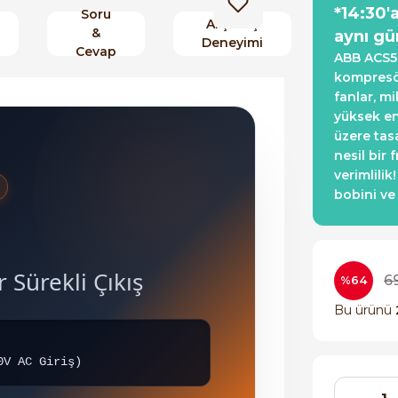
*14:30'
Soru
Alışveriş
&
aynı gü
Deneyimi
Cevap
ABB ACS58
kompresör
fanlar, m
yüksek ene
üzere tas
nesil bir 
verimlili
bobini ve
ü
 Sürekli Çıkış
69
%64
Bu ürünü
0V AC Giriş)