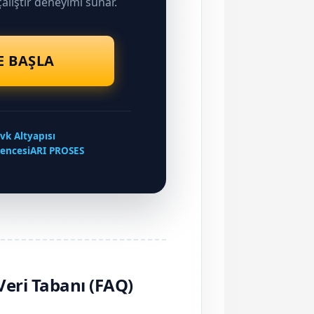
alıştır deneyimi sunar.
E BAŞLA
vk Altyapısı
vencesi
ARI PROSES
Veri Tabanı (FAQ)