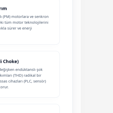
rım
lı (PM) motorlara ve senkron
ki tüm motor teknolojilerini
ıkla sürer ve enerji
i Choke)
değişken endüktanslı şok
ımları (THD) radikal bir
sas cihazları (PLC, sensör)
orur.