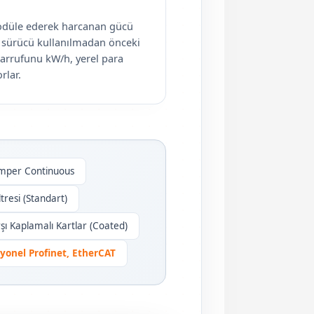
modüle ederek harcanan gücü
, sürücü kullanılmadan önceki
sarrufunu kW/h, yerel para
rlar.
Amper Continuous
resi (Standart)
ı Kaplamalı Kartlar (Coated)
yonel Profinet, EtherCAT