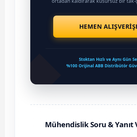
ortadan kaldırarak kusursuz bir tak-ç
HEMEN ALIŞVERIŞ
Stoktan Hızlı ve Aynı Gün Se
%100 Orijinal ABB Distribütör Gü
Mühendislik Soru & Yanıt 