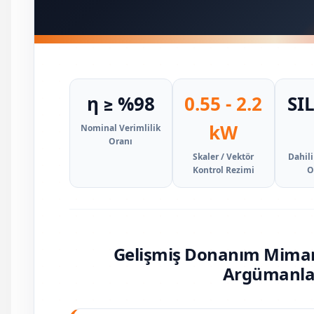
η ≥ %98
0.55 - 2.2
SIL
kW
Nominal Verimlilik
Oranı
Skaler / Vektör
Dahili
Kontrol Rezimi
O
Gelişmiş Donanım Mimaris
Argümanla