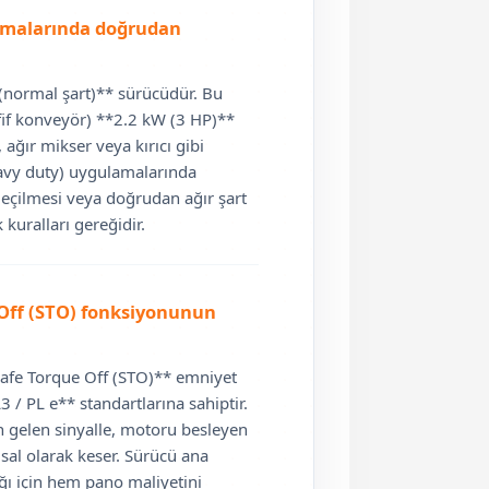
lamalarında doğrudan
 (normal şart)** sürücüdür. Bu
fif konveyör) **2.2 kW (3 HP)**
ağır mikser veya kırıcı gibi
heavy duty) uygulamalarında
eçilmesi veya doğrudan ağır şart
kuralları gereğidir.
 Off (STO) fonksiyonunun
*Safe Torque Off (STO)** emniyet
 / PL e** standartlarına sahiptir.
n gelen sinyalle, motoru besleyen
msal olarak keser. Sürücü ana
ı için hem pano maliyetini