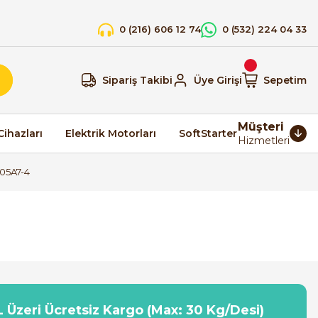
0 (216) 606 12 74
0 (532) 224 04 33
Sipariş Takibi
Üye Girişi
Sepetim
Müşteri
Cihazları
Elektrik Motorları
SoftStarter
Hizmetleri
05A7-4
 Üzeri Ücretsiz Kargo (Max: 30 Kg/Desi)