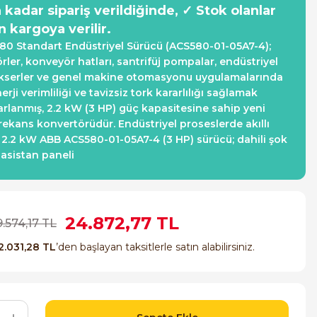
a kadar sipariş verildiğinde, ✓ Stok olanlar
n kargoya verilir.
0 Standart Endüstriyel Sürücü (ACS580-01-05A7-4);
ler, konveyör hatları, santrifüj pompalar, endüstriyel
ikserler ve genel makine otomasyonu uygulamalarında
rji verimliliği ve tavizsiz tork kararlılığı sağlamak
arlanmış, 2.2 kW (3 HP) güç kapasitesine sahip yeni
frekans konvertörüdür. Endüstriyel proseslerde akıllı
k! 2.2 kW ABB ACS580-01-05A7-4 (3 HP) sürücü; dahili şok
 asistan paneli
24.872,77 TL
.574,17 TL
2.031,28 TL
’den başlayan taksitlerle satın alabilirsiniz.