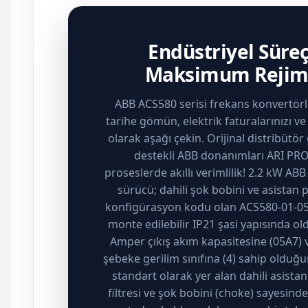
Endüstriyel Süreç
Maksimum Rejim 
ABB ACS580 serisi frekans konvertörler
tarihe gömün, elektrik faturalarınızı ve 
olarak aşağı çekin. Orijinal distribütör
destekli ABB donanımları ARI PRO
proseslerde akıllı verimlilik! 2.2 kW AB
sürücü; dahili şok bobini ve asistan 
konfigürasyon kodu olan ACS580-01-0
monte edilebilir IP21 şasi yapısında o
Amper çıkış akım kapasitesine (05A7) 
şebeke gerilim sınıfına (4) sahip olduğu
standart olarak yer alan dahili asista
filtresi ve şok bobini (choke) sayesinde,