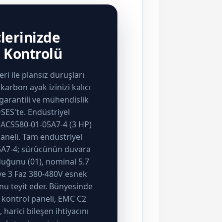
lerinizde
Kontrolü
i ile plansız duruşları
karbon ayak izinizi kalıcı
 garantili ve mühendislik
SES'te. Endüstriyel
B ACS580-01-05A7-4 (3 HP)
paneli. Tam endüstriyel
5A7-4; sürücünün duvara
lduğunu (01), nominal 5.7
ve 3 Faz 380-480V esnek
nu teyit eder. Bünyesinde
n kontrol paneli, EMC C2
 harici bileşen ihtiyacını