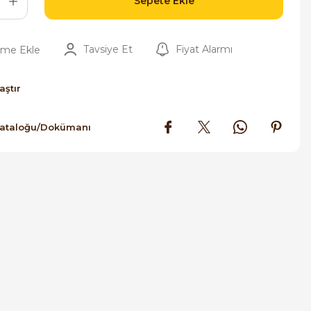
Sepete Ekle
Tavsiye Et
Fiyat Alarmı
aştır
Kataloğu/Dokümanı