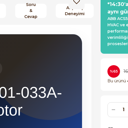
*14:30'
Soru
Alışveriş
&
aynı gü
Deneyimi
Cevap
ABB ACS5
HVAC ve 
performan
verimliliğ
prosesler
16
%65
Bu ürünü
01-033A-
tor