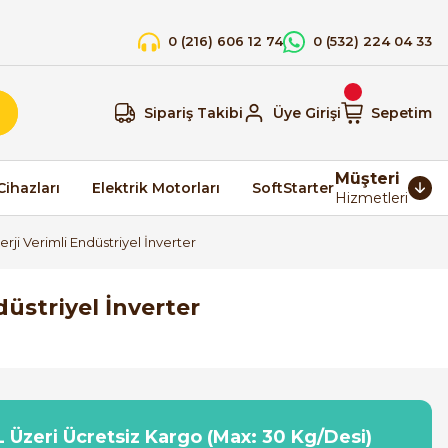
0 (216) 606 12 74
0 (532) 224 04 33
Sipariş Takibi
Üye Girişi
Sepetim
Müşteri
Cihazları
Elektrik Motorları
SoftStarter
Hizmetleri
 Verimli Endüstriyel İnverter
üstriyel İnverter
 Üzeri Ücretsiz Kargo (Max: 30 Kg/Desi)