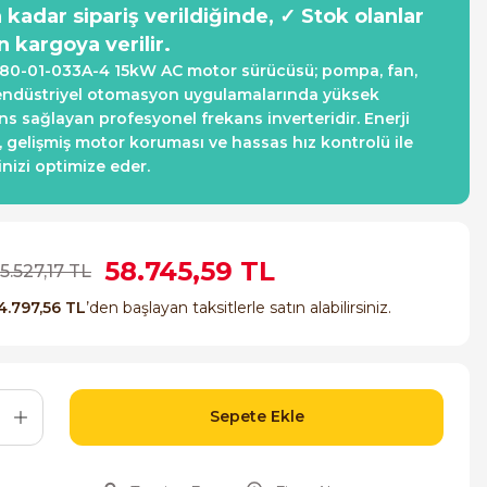
a kadar sipariş verildiğinde, ✓ Stok olanlar
n kargoya verilir.
80-01-033A-4 15kW AC motor sürücüsü; pompa, fan,
endüstriyel otomasyon uygulamalarında yüksek
s sağlayan profesyonel frekans inverteridir. Enerji
i, gelişmiş motor koruması ve hassas hız kontrolü ile
inizi optimize eder.
58.745,59 TL
5.527,17 TL
4.797,56 TL
’den başlayan taksitlerle satın alabilirsiniz.
Sepete Ekle