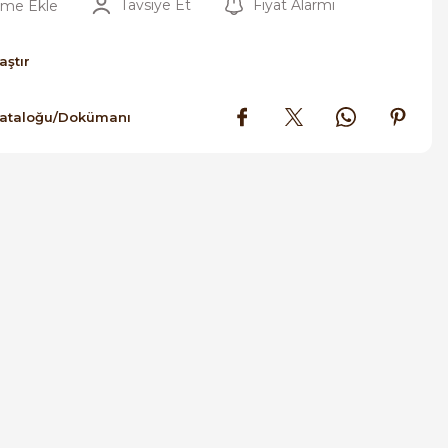
Tavsiye Et
Fiyat Alarmı
aştır
Kataloğu/Dokümanı