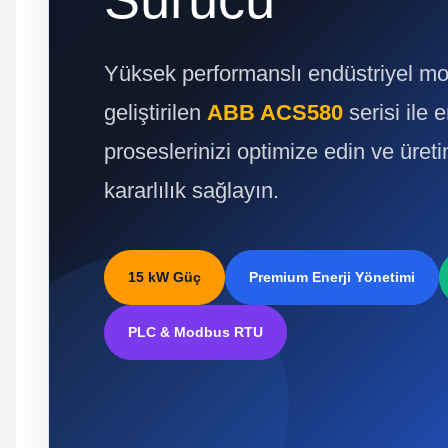
Yüksek performanslı endüstriyel mot
geliştirilen
ABB ACS580
serisi ile e
proseslerinizi optimize edin ve üre
kararlılık sağlayın.
15 kW Güç
Premium Enerji Yönetimi
PLC & Modbus RTU