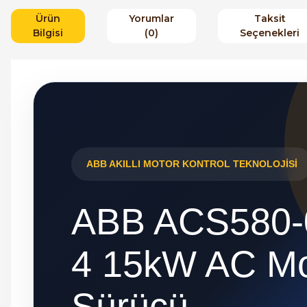
Ürün
Yorumlar
Taksit
Bilgisi
(0)
Seçenekleri
ABB AKILLI MOTOR KONTROL TEKNOLOJİSİ
ABB ACS580-
4 15kW AC Mo
Sürücü