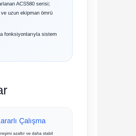
sarlanan ACS580 serisi;
ma ve uzun ekipman ömrü
ma fonksiyonlarıyla sistem
ar
ararlı Çalışma
treşimi azaltır ve daha stabil