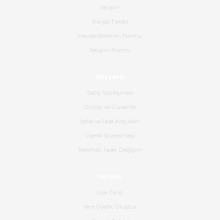
İletişim
yapılmıştı ürün siparişinden
bana ulaşımına kadar ilgi ve
Kargo Takibi
alakaları üst düzeydi itina ile
tavsiye ederim
Havale Bildirim Formu
İletişim Formu
Ahmet Çağın | 20/06/2026
Alışveriş
Ürün sorunsuz ulaştı havalı
poşetlerle gönderim yapıyorlar.
Satış Sözleşmesi
Ürünün kodu XDR-240e-24 yeni
ürün geliyor.
Gizlilik ve Güvenlik
İptal ve İade Koşulları
B... K... | 16/06/2026
Üyelik Sözleşmesi
Gerçekten harika ve etkileyici
Teslimat, İade, Değişim
olmuş, tam istediğim gibi. Ayrıca
satış personeline de güzel ve
Yardım
nazik ilgisi için teşekkür ederim.
Üye Girişi
Dima Kulalac | 18/05/2026
Yeni Üyelik Oluştur
Hızlı bir şekilde elimize ulaştı