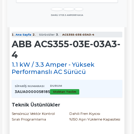
DAHİLİ STO
3.3 AMPER
R1 KASA
Ana Sayfa
Sürücüler
ACS355-03E-03A3-4
ABB ACS355-03E-03A3-
e Pako Şalterler
4
1.1 kW / 3.3 Amper - Yüksek
Performanslı AC Sürücü
DURUM
SIPARIŞ NUMARASI
3AUA0000058185
Stoktan Teslim
Teknik Üstünlükler
Sensörsüz Vektör Kontrol
Dahili Fren Kıyıcısı
Sıralı Programlama
%150 Aşırı Yükleme Kapasitesi