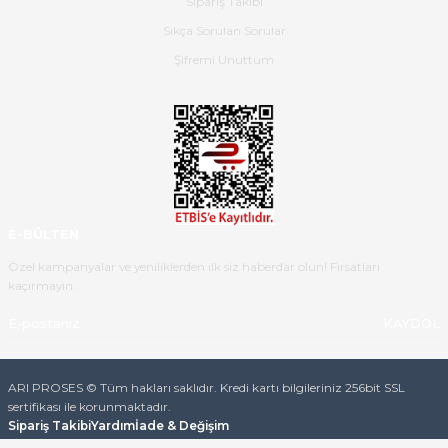
Sipariş Takibi
güzel paketlenmişti
Sıkça Sorulan Sorular
B... K... | 16/05/2026
Şifremi Unuttum
Ürün iki gün içinde elime
ulaştı.Ürünün paketlenmesi
gayet başarılı hasarsız bir şekilde
teslim aldım. Bu konudaki
hassasiyetleri ve Ürünün kalitesi
için teşekkür ederim
E-BÜLTEN
C... K... | 16/05/2026
Özel kampanyalar ve yeniliklerden ilk siz haberdar olun! Fırsatları
kaçırmayın.
Deneyimini Paylaş
Diğer yorumları göster
KAYDOL
ARI PROSES © Tüm hakları saklıdır. Kredi kartı bilgileriniz 256bit SSL
sertifikası ile korunmaktadır.
Sipariş Takibi
Yardım
İade & Değişim