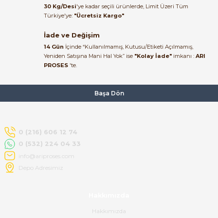
Ürün elime eksiksiz ve hasarsız
30 Kg/Desi
'ye kadar seçili ürünlerde, Limit Üzeri Tüm
ulaştı. Paketleme özenliydi,
Türkiye'ye:
"Ücretsiz Kargo"
alışveriş sürecinden memnun
kaldım.
İade ve Değişim
14 Gün
İçinde “Kullanılmamış, Kutusu/Etiketi Açılmamış,
Kemal Toktaş | 20/06/2026
Yeniden Satışına Mani Hal Yok” ise
"Kolay İade"
imkanı :
ARI
PROSES
'te.
Alışveriş süreci de hızlı ve
problemsiz geçti.
Başa Dön
Kemal Toktaş | 20/06/2026
Havale ile odeme yaptim ve
0 (216) 606 12 74
tedirgindim ama saticinin
0 (532) 224 04 33
sonrasindaki iletisim ve
bilgilendirmesinden cok
info@ariproses.com
memnun kaldim. Kesinlikle
Depo Adresimiz
tavsiye ederim.
mehidin tahsin | 20/06/2026
Hakkımızda
Hakkımızda
Paketleme çok profesyonelce