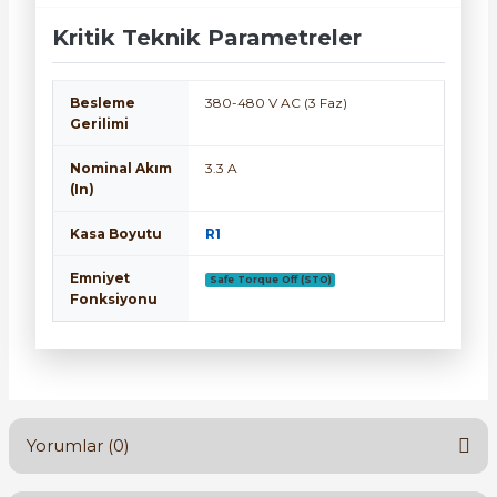
Kritik Teknik Parametreler
Besleme
380-480 V AC (3 Faz)
Gerilimi
Nominal Akım
3.3 A
(In)
Kasa Boyutu
R1
Emniyet
Safe Torque Off (STO)
Fonksiyonu
Yorumlar (0)