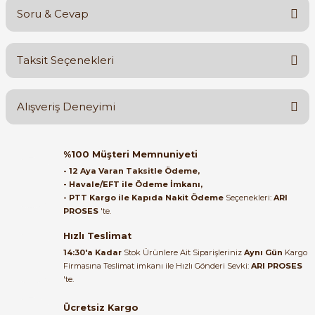
Soru & Cevap
Bu ürüne ilk yorumu siz yapın!
Taksit Seçenekleri
Yorum Yaz
Ürün hakkında henüz soru sorulmamış.
Alışveriş Deneyimi
Soru Sor
Orijinal kutusuyla ertesi gün
%100 Müşteri Memnuniyeti
ulaştı elimize. Teşekkürler.
- 12 Aya Varan Taksitle Ödeme,
- Havale/EFT ile Ödeme İmkanı,
B... A... | 27/06/2026
- PTT Kargo ile Kapıda Nakit Ödeme
Seçenekleri:
ARI
PROSES
'te.
Satıcı ilgili ve çok yardım severdi
bundan mehmet bey ilgi ve
Hızlı Teslimat
alakası için teşekkür ederim
14:30'a Kadar
Stok Ürünlere Ait Siparişleriniz
Aynı Gün
Kargo
Firmasına Teslimat imkanı ile Hızlı Gönderi Sevki:
ARI PROSES
muhammed demirci |
'te.
22/06/2026
Ücretsiz Kargo