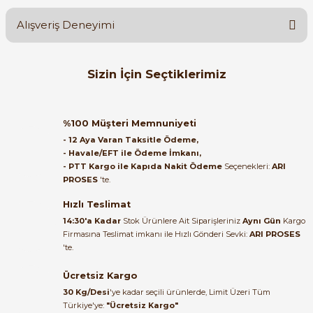
Alışveriş Deneyimi
Soru Sor
Orijinal kutusuyla ertesi gün
Sizin İçin Seçtiklerimiz
ulaştı elimize. Teşekkürler.
B... A... | 27/06/2026
SIEMENS
Siemens 6AV2124-0QC02-0AX1 | TP1500 15'' Comfort Panel ATEX Z
%100 Müşteri Memnuniyeti
Satıcı ilgili ve çok yardım severdi
- 12 Aya Varan Taksitle Ödeme,
bundan mehmet bey ilgi ve
- Havale/EFT ile Ödeme İmkanı,
alakası için teşekkür ederim
- PTT Kargo ile Kapıda Nakit Ödeme
Seçenekleri:
ARI
326.317,19 TL
PROSES
'te.
267.580,09 TL
muhammed demirci |
22/06/2026
Hızlı Teslimat
SIEMENS
%35
14:30'a Kadar
Stok Ürünlere Ait Siparişleriniz
Aynı Gün
Kargo
6AV2123-2GB03-0AX0 HMI KTP700 Basic Panel PN 7'' Profinet
Firmasına Teslimat imkanı ile Hızlı Gönderi Sevki:
ARI PROSES
Ürün elime eksiksiz ve hasarsız
'te.
ulaştı. Paketleme özenliydi,
alışveriş sürecinden memnun
Ücretsiz Kargo
36.030,17 TL
kaldım.
23.416,01 TL
30 Kg/Desi
'ye kadar seçili ürünlerde, Limit Üzeri Tüm
Kemal Toktaş | 20/06/2026
Türkiye'ye:
"Ücretsiz Kargo"