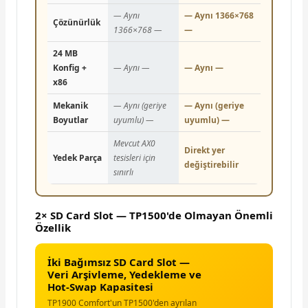
— Aynı
— Aynı 1366×768
Çözünürlük
1366×768 —
—
24 MB
Konfig +
— Aynı —
— Aynı —
x86
Mekanik
— Aynı (geriye
— Aynı (geriye
Boyutlar
uyumlu) —
uyumlu) —
Mevcut AX0
Direkt yer
Yedek Parça
tesisleri için
değiştirebilir
sınırlı
2× SD Card Slot — TP1500'de Olmayan Önemli
Özellik
İki Bağımsız SD Card Slot —
Veri Arşivleme, Yedekleme ve
Hot-Swap Kapasitesi
TP1900 Comfort'un TP1500'den ayrılan