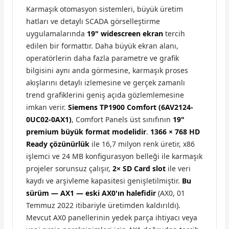
Karmaşık otomasyon sistemleri, büyük üretim
hatları ve detaylı SCADA görselleştirme
uygulamalarında
19" widescreen ekran
tercih
edilen bir formattır. Daha büyük ekran alanı,
operatörlerin daha fazla parametre ve grafik
bilgisini aynı anda görmesine, karmaşık proses
akışlarını detaylı izlemesine ve gerçek zamanlı
trend grafiklerini geniş açıda gözlemlemesine
imkan verir.
Siemens TP1900 Comfort (6AV2124-
0UC02-0AX1)
, Comfort Panels üst sınıfının
19"
premium büyük format modelidir
.
1366 × 768 HD
Ready çözünürlük
ile 16,7 milyon renk üretir, x86
işlemci ve 24 MB konfigurasyon belleği ile karmaşık
projeler sorunsuz çalışır,
2× SD Card slot
ile veri
kaydı ve arşivleme kapasitesi genişletilmiştir.
Bu
sürüm — AX1 — eski AX0'ın halefidir
(AX0, 01
Temmuz 2022 itibariyle üretimden kaldırıldı).
Mevcut AX0 panellerinin yedek parça ihtiyacı veya