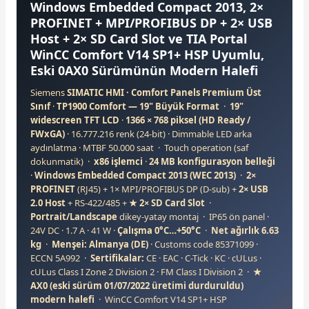
Windows Embedded Compact 2013, 2×
PROFINET + MPI/PROFIBUS DP + 2× USB
Host +
2× SD Card Slot
ve TIA Portal
WinCC Comfort V14 SP1+ HSP Uyumlu,
Eski 0AX0 Sürümünün Modern Halefi
Siemens
SIMATIC HMI · Comfort Panels Premium Üst
e Pako Şalterler
Sınıf
·
TP1900 Comfort — 19" Büyük Format
·
19"
widescreen TFT LCD
·
1366 × 768 piksel (HD Ready /
FWxGA)
· 16.777.216 renk (24-bit) · Dimmable LED arka
aydınlatma · MTBF 50.000 saat · Touch operation (saf
dokunmatik) ·
x86 işlemci
·
24 MB konfigurasyon belleği
·
Windows Embedded Compact 2013 (WEC 2013)
·
2×
PROFINET
(RJ45) + 1× MPI/PROFIBUS DP (D-sub) +
2× USB
2.0 Host
+ RS-422/485 +
★ 2× SD Card Slot
·
Portrait/Landscape
dikey-yatay montaj · IP65 ön panel ·
24V DC · 1.7 A · 41 W ·
Çalışma 0°C…+50°C
·
Net ağırlık 6.63
kg
·
Menşei: Almanya (DE)
· Customs code 85371099 ·
ECCN 5A992 ·
Sertifikalar:
CE · EAC · C-Tick · KC · cULus ·
cULus Class I Zone 2 Division 2 · FM Class I Division 2 ·
★
AX0 (eski sürüm 01/07/2022 üretimi durduruldu)
modern halefi
· WinCC Comfort V14 SP1+ HSP