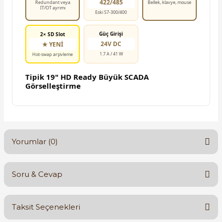
422/485
Redundant veya
Bellek, klavye, mouse
IT/OT ayrımı
Eski S7-300/400
Güç Girişi
2× SD Slot
24V DC
★ YENİ
1.7 A / 41 W
Hot-swap arşivleme
Tipik 19" HD Ready Büyük SCADA
Görselleştirme
Yorumlar (0)
Soru & Cevap
Bu ürüne ilk yorumu siz yapın!
Taksit Seçenekleri
Yorum Yaz
Ürün hakkında henüz soru sorulmamış.