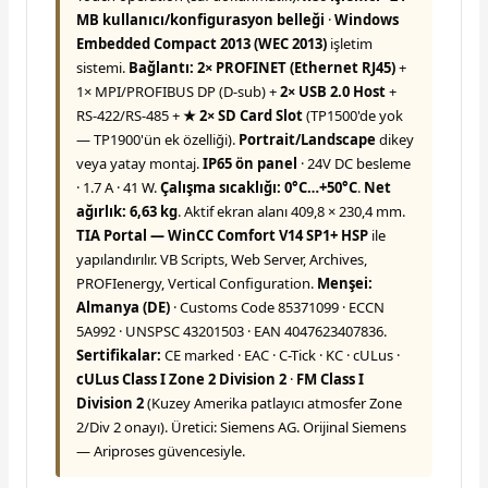
MB kullanıcı/konfigurasyon belleği
·
Windows
Embedded Compact 2013 (WEC 2013)
işletim
sistemi.
Bağlantı:
2× PROFINET (Ethernet RJ45)
+
1× MPI/PROFIBUS DP (D-sub) +
2× USB 2.0 Host
+
RS-422/RS-485 +
★ 2× SD Card Slot
(TP1500'de yok
— TP1900'ün ek özelliği).
Portrait/Landscape
dikey
veya yatay montaj.
IP65 ön panel
· 24V DC besleme
· 1.7 A · 41 W.
Çalışma sıcaklığı: 0°C…+50°C
.
Net
ağırlık: 6,63 kg
. Aktif ekran alanı 409,8 × 230,4 mm.
TIA Portal — WinCC Comfort V14 SP1+ HSP
ile
yapılandırılır. VB Scripts, Web Server, Archives,
PROFIenergy, Vertical Configuration.
Menşei:
Almanya (DE)
· Customs Code 85371099 · ECCN
5A992 · UNSPSC 43201503 · EAN 4047623407836.
Sertifikalar:
CE marked · EAC · C-Tick · KC · cULus ·
cULus Class I Zone 2 Division 2
·
FM Class I
Division 2
(Kuzey Amerika patlayıcı atmosfer Zone
2/Div 2 onayı). Üretici: Siemens AG. Orijinal Siemens
— Ariproses güvencesiyle.