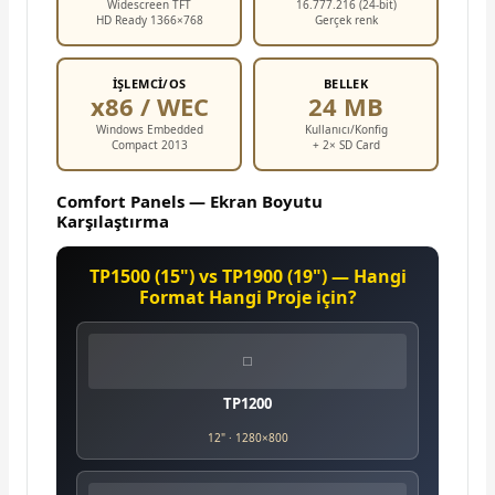
Widescreen TFT
16.777.216 (24-bit)
HD Ready 1366×768
Gerçek renk
İŞLEMCI/OS
BELLEK
x86 / WEC
24 MB
Windows Embedded
Kullanıcı/Konfig
Compact 2013
+ 2× SD Card
Comfort Panels — Ekran Boyutu
Karşılaştırma
TP1500 (15") vs TP1900 (19") — Hangi
Format Hangi Proje için?
⬜
TP1200
12" · 1280×800