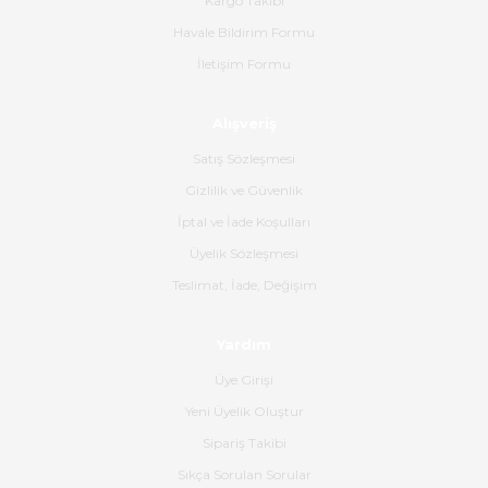
Kargo Takibi
Havale Bildirim Formu
Ürün sorunsuz ulaştı havalı
İletişim Formu
poşetlerle gönderim yapıyorlar.
Ürünün kodu XDR-240e-24 yeni
ürün geliyor.
Alışveriş
B... K... | 16/06/2026
Satış Sözleşmesi
Gizlilik ve Güvenlik
Gerçekten harika ve etkileyici
İptal ve İade Koşulları
olmuş, tam istediğim gibi. Ayrıca
satış personeline de güzel ve
Üyelik Sözleşmesi
nazik ilgisi için teşekkür ederim.
Teslimat, İade, Değişim
Dima Kulalac | 18/05/2026
Yardım
Hızlı bir şekilde elimize ulaştı
Üye Girişi
güzel paketlenmişti
Yeni Üyelik Oluştur
B... K... | 16/05/2026
Sipariş Takibi
Sıkça Sorulan Sorular
Ürün iki gün içinde elime