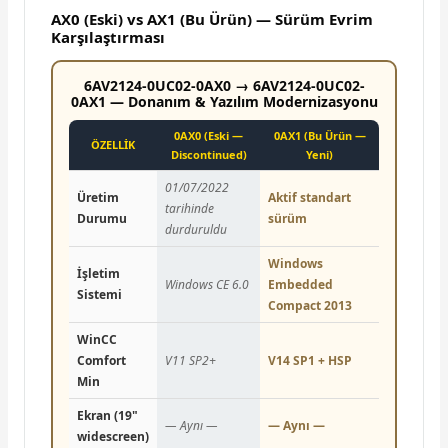
AX0 (Eski) vs AX1 (Bu Ürün) — Sürüm Evrim
Karşılaştırması
6AV2124-0UC02-0AX0 → 6AV2124-0UC02-
0AX1 — Donanım & Yazılım Modernizasyonu
0AX0 (Eski —
0AX1 (Bu Ürün —
ÖZELLİK
Discontinued)
Yeni)
01/07/2022
Üretim
Aktif standart
tarihinde
Durumu
sürüm
durduruldu
Windows
İşletim
Windows CE 6.0
Embedded
Sistemi
Compact 2013
WinCC
Comfort
V11 SP2+
V14 SP1 + HSP
Min
Ekran (19"
— Aynı —
— Aynı —
widescreen)