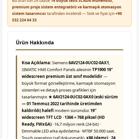
Bu ürün son 24 saatte
14 büyük tesis SCADA mühendisi,
premium proje sistem entegratörü ve karmaşık otomasyon
sistem tasarımcısı
tarafından incelendi — Stok ve fiyat için
+90
532 224 04 33
Ürün Hakkında
Kısa Açıklama:
Siemens
6AV2124-0UC02-0AX1
,
SIMATIC HMI Comfort Panels ailesinin
TP1900 19"
widescreen premium üst sınıf modelidir
—
büyük format görselleştirme, karmaşık otomasyon
sistemleri ve detaylı proses grafikleri için
tasarlanmıştır.
★ 6AV2124-0UC02-0AX0 (eski sürüm
— 01 Temmuz 2022 tarihinde üretimden
kaldırıldı) halefi
modern sürümdür.
19"
widescreen TFT LCD
·
1366 × 768 piksel (HD
Ready, FWxGA)
· 16,7 milyon renk (24-bit) ·
Dimmable LED arka aydınlatma · MTBF 50.000 saat.
Touch operation (saf dokunmatik).
x86 işlemci
·
24