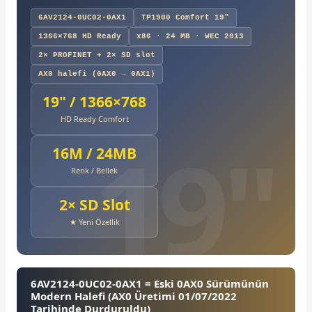
6AV2124-0UC02-0AX1
TP1900 Comfort 19"
1366×768 HD Ready
x86 · 24 MB · WEC 2013
2× PROFINET + 2× SD slot
AX0 halefi (0AX0 → 0AX1)
19" / 1366×768
HD Ready Comfort
16M / 24MB
Renk / Bellek
2× SD Slot
★ Yeni Özellik
6AV2124-0UC02-0AX1 = Eski 0AX0 Sürümünün
Modern Halefi (AX0 Üretimi 01/07/2022
Tarihinde Durduruldu)