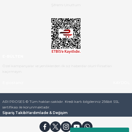
ulaştı.Ürünün paketlenmesi
Şifremi Unuttum
gayet başarılı hasarsız bir şekilde
teslim aldım. Bu konudaki
hassasiyetleri ve Ürünün kalitesi
için teşekkür ederim
C... K... | 16/05/2026
Deneyimini Paylaş
Diğer yorumları göster
E-BÜLTEN
Özel kampanyalar ve yeniliklerden ilk siz haberdar olun! Fırsatları
kaçırmayın.
KAYDOL
ARI PROSES © Tüm hakları saklıdır. Kredi kartı bilgileriniz 256bit SSL
sertifikası ile korunmaktadır.
Sipariş Takibi
Yardım
İade & Değişim