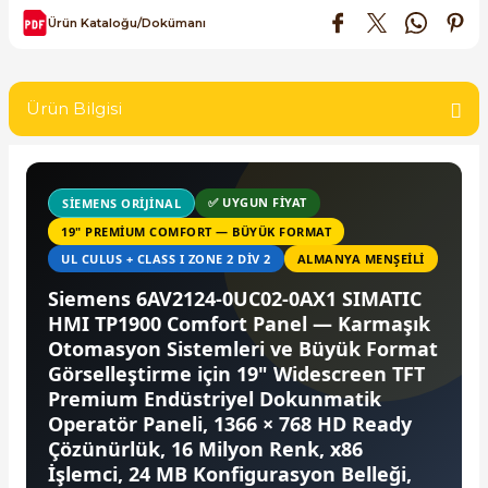
SIMATIC SAFETY
Ürün Kataloğu/Dokümanı
Kaynakları - UPS
SIMATIC TIA PORTAL HMI Yazılımları
re Kesiciler
Ürün Bilgisi
SIMATIC Yazılım Paketleri
SIMOTION Hareket Kontrol Üniteleri
✅ UYGUN FIYAT
SIEMENS ORIJINAL
alterleri
SIRIUS SAFETY
19" PREMIUM COMFORT — BÜYÜK FORMAT
UL CULUS + CLASS I ZONE 2 DIV 2
ALMANYA MENŞEILI
er Şalterleri
WinCC Unified Runtime Yazılımları
Siemens 6AV2124-0UC02-0AX1 SIMATIC
HMI TP1900 Comfort Panel — Karmaşık
Otomasyon Sistemleri ve Büyük Format
Görselleştirme için 19" Widescreen TFT
ler
Premium Endüstriyel Dokunmatik
Operatör Paneli, 1366 × 768 HD Ready
ı
Çözünürlük, 16 Milyon Renk, x86
İşlemci, 24 MB Konfigurasyon Belleği,
umuşak Yol Vericiler