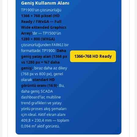
Geniş Kullanım Alanı
TP1900'ün çözünürlüğü
1366 × 768 piksel (HD
Ready / FWxGA — Full
Wide eXtended Graphics
Array)
'dır — TP1500'ün
1280 × 800 (WXGA)
çözünürlüğünden FARKLI bir
formattadır. TP1900:
Daha
1366×768 HD Ready
geniş yatay alan (1366 px
vs 1280 px = %7 daha
geniş)
, biraz daha az dikey
(768 px vs 800 px), genel
olarak
standart HD
görüntü oranı (16:9)
. Bu,
daha geniş SCADA
dashboard'lar, multiline
trend grafikleri ve yatay
yönlü proses akış şemaları
için ideal. Aktif ekran alanı
409,8 × 230,4 mm — toplam
0,094 m² aktif görüntü.