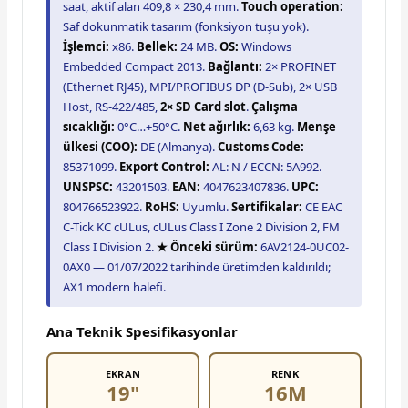
saat, aktif alan 409,8 × 230,4 mm.
Touch operation:
Saf dokunmatik tasarım (fonksiyon tuşu yok).
İşlemci:
x86.
Bellek:
24 MB.
OS:
Windows
Embedded Compact 2013.
Bağlantı:
2× PROFINET
(Ethernet RJ45), MPI/PROFIBUS DP (D-Sub), 2× USB
Host, RS-422/485,
2× SD Card slot
.
Çalışma
sıcaklığı:
0°C…+50°C.
Net ağırlık:
6,63 kg.
Menşe
ülkesi (COO):
DE (Almanya).
Customs Code:
85371099.
Export Control:
AL: N / ECCN: 5A992.
UNSPSC:
43201503.
EAN:
4047623407836.
UPC:
804766523922.
RoHS:
Uyumlu.
Sertifikalar:
CE EAC
C-Tick KC cULus, cULus Class I Zone 2 Division 2, FM
Class I Division 2.
★ Önceki sürüm:
6AV2124-0UC02-
0AX0 — 01/07/2022 tarihinde üretimden kaldırıldı;
AX1 modern halefi.
Ana Teknik Spesifikasyonlar
EKRAN
RENK
19"
16M