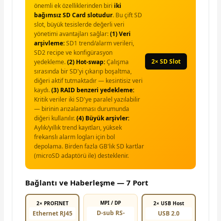
önemli ek özelliklerinden biri
iki
bağımsız SD Card slotudur
. Bu çift SD
slot, büyük tesislerde değerli veri
yönetimi avantajları sağlar:
(1) Veri
arşivleme:
SD1 trend/alarm verileri,
SD2 recipe ve konfigürasyon
2× SD Slot
yedekleme.
(2) Hot-swap:
Çalışma
sırasında bir SD'yi çıkarıp boşaltma,
diğeri aktif tutmaktadır — kesintisiz veri
kaydı.
(3) RAID benzeri yedekleme:
Kritik veriler iki SD'ye paralel yazılabilir
— birinin arızalanması durumunda
diğeri kullanılır.
(4) Büyük arşivler:
Aylık/yıllık trend kayıtları, yüksek
frekanslı alarm logları için bol
depolama. Birden fazla GB'lık SD kartlar
(microSD adaptörü ile) desteklenir.
Bağlantı ve Haberleşme — 7 Port
MPI / DP
2× PROFINET
2× USB Host
D-sub RS-
Ethernet RJ45
USB 2.0