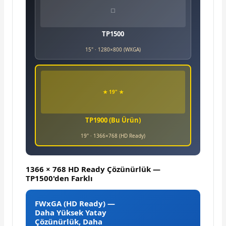
⬜
TP1500
15" · 1280×800 (WXGA)
★ 19" ★
TP1900 (Bu Ürün)
19" · 1366×768 (HD Ready)
1366 × 768 HD Ready Çözünürlük —
TP1500'den Farklı
FWxGA (HD Ready) —
Daha Yüksek Yatay
Çözünürlük, Daha