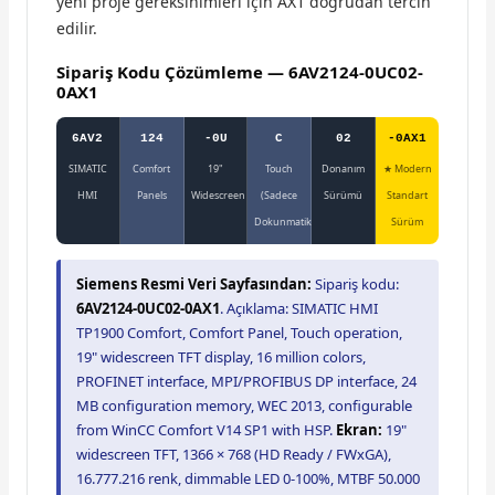
yeni proje gereksinimleri için AX1 doğrudan tercih
edilir.
Sipariş Kodu Çözümleme — 6AV2124-0UC02-
0AX1
6AV2
124
-0U
C
02
-0AX1
SIMATIC
Comfort
19"
Touch
Donanım
★ Modern
HMI
Panels
Widescreen
(Sadece
Sürümü
Standart
Dokunmatik)
Sürüm
Siemens Resmi Veri Sayfasından:
Sipariş kodu:
6AV2124-0UC02-0AX1
. Açıklama: SIMATIC HMI
TP1900 Comfort, Comfort Panel, Touch operation,
19" widescreen TFT display, 16 million colors,
PROFINET interface, MPI/PROFIBUS DP interface, 24
MB configuration memory, WEC 2013, configurable
from WinCC Comfort V14 SP1 with HSP.
Ekran:
19"
widescreen TFT, 1366 × 768 (HD Ready / FWxGA),
16.777.216 renk, dimmable LED 0-100%, MTBF 50.000