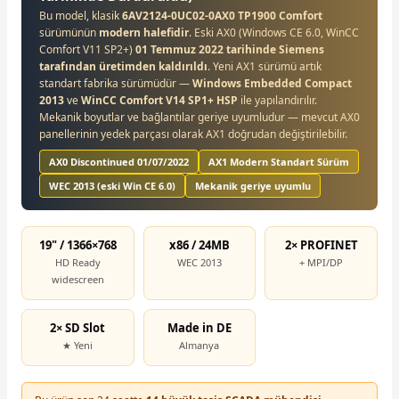
Bu model, klasik
6AV2124-0UC02-0AX0 TP1900 Comfort
sürümünün
modern halefidir
. Eski AX0 (Windows CE 6.0, WinCC
Comfort V11 SP2+)
01 Temmuz 2022 tarihinde Siemens
tarafından üretimden kaldırıldı
. Yeni AX1 sürümü artık
standart fabrika sürümüdür —
Windows Embedded Compact
2013
ve
WinCC Comfort V14 SP1+ HSP
ile yapılandırılır.
Mekanik boyutlar ve bağlantılar geriye uyumludur — mevcut AX0
panellerinin yedek parçası olarak AX1 doğrudan değiştirilebilir.
AX0 Discontinued 01/07/2022
AX1 Modern Standart Sürüm
WEC 2013 (eski Win CE 6.0)
Mekanik geriye uyumlu
19" / 1366×768
x86 / 24MB
2× PROFINET
HD Ready
WEC 2013
+ MPI/DP
widescreen
2× SD Slot
Made in DE
★ Yeni
Almanya