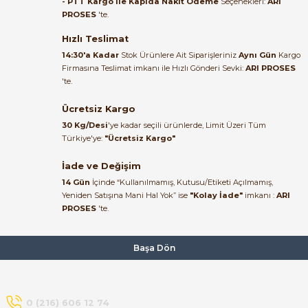
- PTT Kargo ile Kapıda Nakit Ödeme
Seçenekleri:
ARI
PROSES
'te.
Satıcı ilgili ve çok yardım severdi
bundan mehmet bey ilgi ve
Hızlı Teslimat
alakası için teşekkür ederim
14:30'a Kadar
Stok Ürünlere Ait Siparişleriniz
Aynı Gün
Kargo
Firmasına Teslimat imkanı ile Hızlı Gönderi Sevki:
ARI PROSES
muhammed demirci |
'te.
22/06/2026
Ücretsiz Kargo
Ürün elime eksiksiz ve hasarsız
30 Kg/Desi
'ye kadar seçili ürünlerde, Limit Üzeri Tüm
ulaştı. Paketleme özenliydi,
Türkiye'ye:
"Ücretsiz Kargo"
alışveriş sürecinden memnun
kaldım.
İade ve Değişim
14 Gün
İçinde “Kullanılmamış, Kutusu/Etiketi Açılmamış,
Kemal Toktaş | 20/06/2026
Yeniden Satışına Mani Hal Yok” ise
"Kolay İade"
imkanı :
ARI
PROSES
'te.
Alışveriş süreci de hızlı ve
problemsiz geçti.
Başa Dön
Kemal Toktaş | 20/06/2026
Havale ile odeme yaptim ve
0 (216) 606 12 74