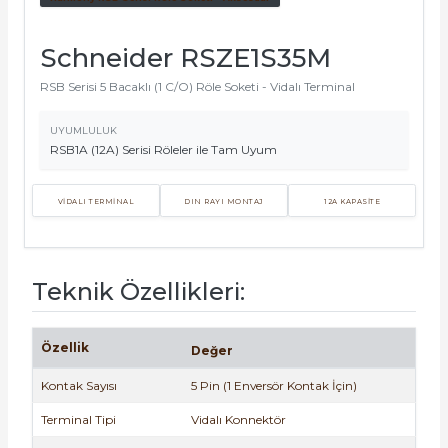
Schneider RSZE1S35M
RSB Serisi 5 Bacaklı (1 C/O) Röle Soketi - Vidalı Terminal
UYUMLULUK
e Pako Şalterler
RSB1A (12A) Serisi Röleler ile Tam Uyum
VİDALI TERMİNAL
DIN RAYI MONTAJ
12A KAPASİTE
Teknik Özellikleri:
Özellik
Değer
Kontak Sayısı
5 Pin (1 Enversör Kontak İçin)
Terminal Tipi
Vidalı Konnektör