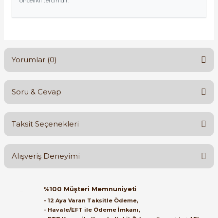
öncelikli tercihidir.
Yorumlar (0)
Soru & Cevap
Bu ürüne ilk yorumu siz yapın!
Taksit Seçenekleri
Yorum Yaz
Ürün hakkında henüz soru sorulmamış.
Alışveriş Deneyimi
Soru Sor
Orijinal kutusuyla ertesi gün
%100 Müşteri Memnuniyeti
ulaştı elimize. Teşekkürler.
- 12 Aya Varan Taksitle Ödeme,
- Havale/EFT ile Ödeme İmkanı,
B... A... | 27/06/2026