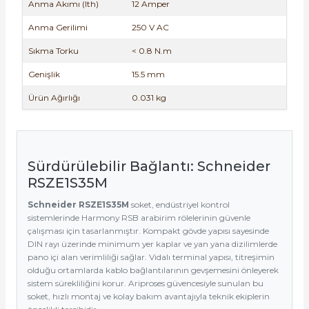
Anma Akımı (Ith)
12 Amper
Anma Gerilimi
250 V AC
Sıkma Torku
< 0.8 N.m
Genişlik
15.5 mm
Ürün Ağırlığı
0.031 kg
Sürdürülebilir Bağlantı: Schneider
RSZE1S35M
Schneider RSZE1S35M
soket, endüstriyel kontrol
sistemlerinde Harmony RSB arabirim rölelerinin güvenle
çalışması için tasarlanmıştır. Kompakt gövde yapısı sayesinde
DIN rayı üzerinde minimum yer kaplar ve yan yana dizilimlerde
pano içi alan verimliliği sağlar. Vidalı terminal yapısı, titreşimin
olduğu ortamlarda kablo bağlantılarının gevşemesini önleyerek
sistem sürekliliğini korur. Ariproses güvencesiyle sunulan bu
soket, hızlı montaj ve kolay bakım avantajıyla teknik ekiplerin