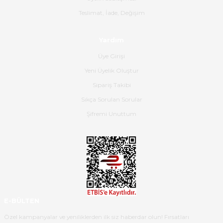
Gerçekten harika ve etkileyici
Teslimat, İade, Değişim
olmuş, tam istediğim gibi. Ayrıca
satış personeline de güzel ve
Yardım
nazik ilgisi için teşekkür ederim.
Üye Girişi
Dima Kulalac | 18/05/2026
Yeni Üyelik Oluştur
Hızlı bir şekilde elimize ulaştı
Sipariş Takibi
güzel paketlenmişti
Sıkça Sorulan Sorular
B... K... | 16/05/2026
Şifremi Unuttum
Ürün iki gün içinde elime
ulaştı.Ürünün paketlenmesi
gayet başarılı hasarsız bir şekilde
teslim aldım. Bu konudaki
hassasiyetleri ve Ürünün kalitesi
için teşekkür ederim
E-BÜLTEN
C... K... | 16/05/2026
Özel kampanyalar ve yeniliklerden ilk siz haberdar olun! Fırsatları