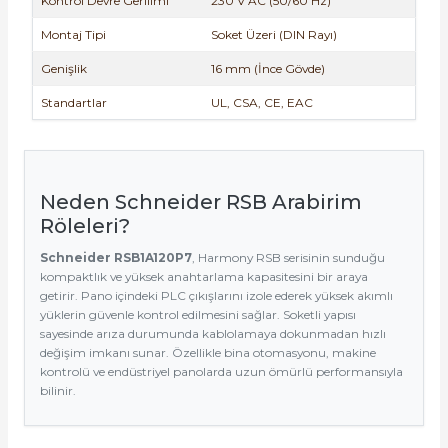
Kontrol Devre Gerilimi
230 V AC (50/60 Hz)
Montaj Tipi
Soket Üzeri (DIN Rayı)
Genişlik
16 mm (İnce Gövde)
Standartlar
UL, CSA, CE, EAC
Neden Schneider RSB Arabirim
Röleleri?
Schneider RSB1A120P7
, Harmony RSB serisinin sunduğu
kompaktlık ve yüksek anahtarlama kapasitesini bir araya
getirir. Pano içindeki PLC çıkışlarını izole ederek yüksek akımlı
yüklerin güvenle kontrol edilmesini sağlar. Soketli yapısı
sayesinde arıza durumunda kablolamaya dokunmadan hızlı
değişim imkanı sunar. Özellikle bina otomasyonu, makine
kontrolü ve endüstriyel panolarda uzun ömürlü performansıyla
bilinir.