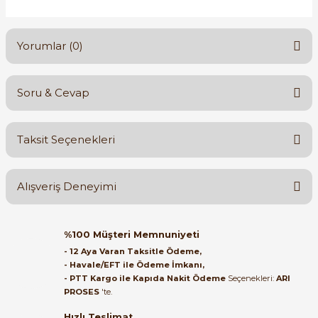
Yorumlar (0)
Soru & Cevap
Bu ürüne ilk yorumu siz yapın!
Taksit Seçenekleri
Yorum Yaz
Ürün hakkında henüz soru sorulmamış.
Alışveriş Deneyimi
Soru Sor
Orijinal kutusuyla ertesi gün
%100 Müşteri Memnuniyeti
ulaştı elimize. Teşekkürler.
- 12 Aya Varan Taksitle Ödeme,
- Havale/EFT ile Ödeme İmkanı,
B... A... | 27/06/2026
- PTT Kargo ile Kapıda Nakit Ödeme
Seçenekleri:
ARI
PROSES
'te.
Satıcı ilgili ve çok yardım severdi
bundan mehmet bey ilgi ve
Hızlı Teslimat