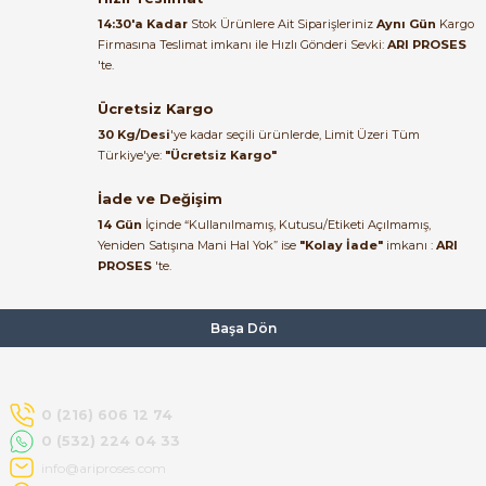
alakası için teşekkür ederim
14:30'a Kadar
Stok Ürünlere Ait Siparişleriniz
Aynı Gün
Kargo
Firmasına Teslimat imkanı ile Hızlı Gönderi Sevki:
ARI PROSES
muhammed demirci |
'te.
22/06/2026
Ücretsiz Kargo
Ürün elime eksiksiz ve hasarsız
30 Kg/Desi
'ye kadar seçili ürünlerde, Limit Üzeri Tüm
ulaştı. Paketleme özenliydi,
Türkiye'ye:
"Ücretsiz Kargo"
alışveriş sürecinden memnun
kaldım.
İade ve Değişim
14 Gün
İçinde “Kullanılmamış, Kutusu/Etiketi Açılmamış,
Kemal Toktaş | 20/06/2026
Yeniden Satışına Mani Hal Yok” ise
"Kolay İade"
imkanı :
ARI
PROSES
'te.
Alışveriş süreci de hızlı ve
problemsiz geçti.
Başa Dön
Kemal Toktaş | 20/06/2026
Havale ile odeme yaptim ve
0 (216) 606 12 74
tedirgindim ama saticinin
0 (532) 224 04 33
sonrasindaki iletisim ve
bilgilendirmesinden cok
info@ariproses.com