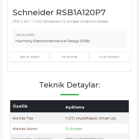
Schneider RSB1A120P7
230 V AC - 1 C/O (Enversör) 12 Amper Arabirim Rölesi
ÜRÜN SERISI
Harmony Electromechanical Relays (RSB)
e Pako Şalterler
230V AC BOBİN
12A KONTAK
SLIM TASARIM
Teknik Detaylar:
Özellik
Açıklama
Kontak Tipi
1 C/O (Açık/Kapalı Ortak Uç)
Kontak Akımı
12 Amper