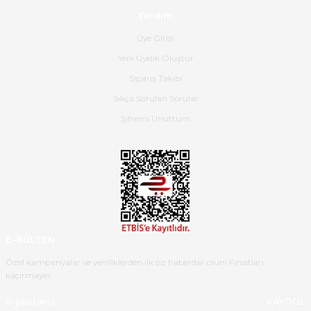
satış personeline de güzel ve
Yardım
nazik ilgisi için teşekkür ederim.
Üye Girişi
Dima Kulalac | 18/05/2026
Yeni Üyelik Oluştur
Hızlı bir şekilde elimize ulaştı
Sipariş Takibi
güzel paketlenmişti
Sıkça Sorulan Sorular
B... K... | 16/05/2026
Şifremi Unuttum
Ürün iki gün içinde elime
ulaştı.Ürünün paketlenmesi
gayet başarılı hasarsız bir şekilde
teslim aldım. Bu konudaki
hassasiyetleri ve Ürünün kalitesi
için teşekkür ederim
E-BÜLTEN
C... K... | 16/05/2026
Özel kampanyalar ve yeniliklerden ilk siz haberdar olun! Fırsatları
kaçırmayın.
Deneyimini Paylaş
Diğer yorumları göster
KAYDOL