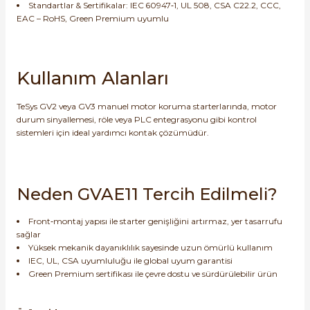
Standartlar & Sertifikalar: IEC 60947‑1, UL 508, CSA C22.2, CCC,
EAC – RoHS, Green Premium uyumlu
e Pako Şalterler
Kullanım Alanları
TeSys GV2 veya GV3 manuel motor koruma starterlarında, motor
durum sinyallemesi, röle veya PLC entegrasyonu gibi kontrol
sistemleri için ideal yardımcı kontak çözümüdür.
Neden GVAE11 Tercih Edilmeli?
Front‑montaj yapısı ile starter genişliğini artırmaz, yer tasarrufu
sağlar
Yüksek mekanik dayanıklılık sayesinde uzun ömürlü kullanım
IEC, UL, CSA uyumluluğu ile global uyum garantisi
Green Premium sertifikası ile çevre dostu ve sürdürülebilir ürün