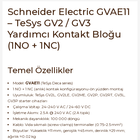
SIMATIC SAFETY
Schneider Electric GVAE11
re Kesiciler
– TeSys GV2 / GV3
SIMATIC TIA PORTAL HMI Yazılımları
Yardımcı Kontakt Bloğu
SIMATIC Yazılım Paketleri
alterleri
(1NO + 1NC)
SIMOTION Hareket Kontrol Üniteleri
er Şalterleri
SIRIUS SAFETY
Temel Özellikler
WinCC Unified Runtime Yazılımları
Model:
GVAE11
(TeSys Deca series)
ler
1 NO + 1 NC (anlık) kontak konfigürasyonu-ön yüzden montaj
Uyumluluk: TeSys GV2L, GV2LE, GV2ME, GV2P, GV2RT, GV3L,
GV3P starter cihazları
ı
Çalışma Voltajı: 24–240 V AC / 24–60 V DC
İşletme Akımı: 2.5 A @ 240 V AC (2 A tipik)
umuşak Yol Vericiler
Mekanik dayanıklılık: 100 000 döngü
Kablo: Vida sıkmalı (screw-clamp) terminaller (0.75–2.5 mm²)
Boyutlar: Yükseklik ≈11 mm, genişlik ≈45 mm, derinlik ≈29 mm;
ağırlık ≈0.02 kg