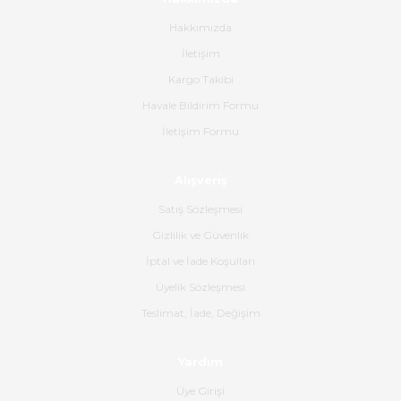
Paketleme çok profesyonelce
yapılmıştı ürün siparişinden
Hakkımızda
bana ulaşımına kadar ilgi ve
İletişim
alakaları üst düzeydi itina ile
tavsiye ederim
Kargo Takibi
Ahmet Çağın | 20/06/2026
Havale Bildirim Formu
İletişim Formu
Ürün sorunsuz ulaştı havalı
poşetlerle gönderim yapıyorlar.
Alışveriş
Ürünün kodu XDR-240e-24 yeni
ürün geliyor.
Satış Sözleşmesi
B... K... | 16/06/2026
Gizlilik ve Güvenlik
İptal ve İade Koşulları
Gerçekten harika ve etkileyici
Üyelik Sözleşmesi
olmuş, tam istediğim gibi. Ayrıca
satış personeline de güzel ve
Teslimat, İade, Değişim
nazik ilgisi için teşekkür ederim.
Dima Kulalac | 18/05/2026
Yardım
Üye Girişi