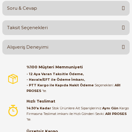
Soru & Cevap
Bu ürüne ilk yorumu siz yapın!
Taksit Seçenekleri
Yorum Yaz
Ürün hakkında henüz soru sorulmamış.
Alışveriş Deneyimi
Soru Sor
Orijinal kutusuyla ertesi gün
%100 Müşteri Memnuniyeti
ulaştı elimize. Teşekkürler.
- 12 Aya Varan Taksitle Ödeme,
- Havale/EFT ile Ödeme İmkanı,
B... A... | 27/06/2026
- PTT Kargo ile Kapıda Nakit Ödeme
Seçenekleri:
ARI
PROSES
'te.
Satıcı ilgili ve çok yardım severdi
bundan mehmet bey ilgi ve
Hızlı Teslimat
alakası için teşekkür ederim
14:30'a Kadar
Stok Ürünlere Ait Siparişleriniz
Aynı Gün
Kargo
Firmasına Teslimat imkanı ile Hızlı Gönderi Sevki:
ARI PROSES
muhammed demirci |
'te.
22/06/2026
Ücretsiz Kargo