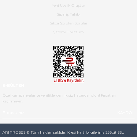
Hızlı bir şekilde elimize ulaştı
Yeni Üyelik Oluştur
güzel paketlenmişti
Sipariş Takibi
B... K... | 16/05/2026
Sıkça Sorulan Sorular
Şifremi Unuttum
Ürün iki gün içinde elime
ulaştı.Ürünün paketlenmesi
gayet başarılı hasarsız bir şekilde
teslim aldım. Bu konudaki
hassasiyetleri ve Ürünün kalitesi
için teşekkür ederim
C... K... | 16/05/2026
E-BÜLTEN
Deneyimini Paylaş
Diğer yorumları göster
Özel kampanyalar ve yeniliklerden ilk siz haberdar olun! Fırsatları
kaçırmayın.
KAYDOL
ARI PROSES © Tüm hakları saklıdır. Kredi kartı bilgileriniz 256bit SSL