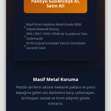
Panoyu Güvenceye Al,
Satın Al!
Masif Krom Kaplama Metal Gövde (IK06
✔
Yüksek Mekanik Direnç)
IP66 / IP67 / IP69 / IP69K ile Su Jetlerine Tam
✔
Sızdırmazlık
%100 Orijinal Schneider Electric Distribütör
✔
Garantili Sevk
Masif Metal Koruma
Plastik serilerin aksine mekanik şoklara ve pano
kapağına gelen ani darbelere karşı çatlamayan,
kırılmayan zamak ve krom alaşımlı gövde
mimarisi.