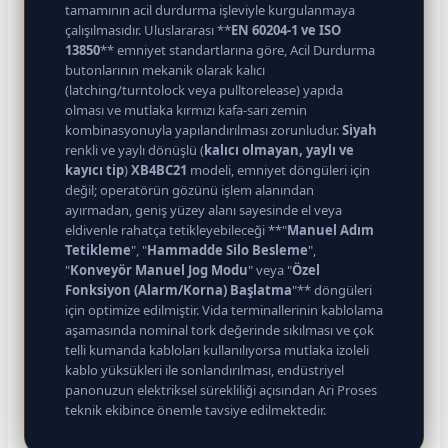
tamamının acil durdurma işleviyle kurgulanmaya
çalışılmasıdır. Uluslararası **
EN 60204-1 ve ISO
13850
** emniyet standartlarına göre, Acil Durdurma
butonlarının mekanik olarak kalıcı
(latching/turntolock veya pulltorelease) yapıda
olması ve mutlaka kırmızı kafa-sarı zemin
kombinasyonuyla yapılandırılması zorunludur.
Siyah
renkli ve yaylı dönüşlü (
kalıcı olmayan, yaylı ve
kayıcı tip
)
XB4BC21
modeli, emniyet döngüleri için
değil; operatörün gözünü işlem alanından
ayırmadan, geniş yüzey alanı sayesinde el veya
eldivenle rahatça tetikleyebileceği **"
Manuel Adım
Tetikleme
", "
Hammadde Silo Besleme
",
"
Konveyör Manuel Jog Modu
" veya "
Özel
Fonksiyon (Alarm/Korna) Başlatma
"** döngüleri
için optimize edilmiştir. Vida terminallerinin kablolama
aşamasında nominal tork değerinde sıkılması ve çok
telli kumanda kabloları kullanılıyorsa mutlaka izoleli
kablo yüksükleri ile sonlandırılması, endüstriyel
panonuzun elektriksel sürekliliği açısından Ari Proses
teknik ekibince önemle tavsiye edilmektedir.