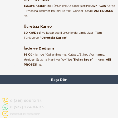
alakası için teşekkür ederim
14:30'a Kadar
Stok Ürünlere Ait Siparişleriniz
Aynı Gün
Kargo
Firmasına Teslimat imkanı ile Hızlı Gönderi Sevki:
ARI PROSES
muhammed demirci |
'te.
22/06/2026
Ücretsiz Kargo
Ürün elime eksiksiz ve hasarsız
30 Kg/Desi
'ye kadar seçili ürünlerde, Limit Üzeri Tüm
ulaştı. Paketleme özenliydi,
Türkiye'ye:
"Ücretsiz Kargo"
alışveriş sürecinden memnun
kaldım.
İade ve Değişim
14 Gün
İçinde “Kullanılmamış, Kutusu/Etiketi Açılmamış,
Kemal Toktaş | 20/06/2026
Yeniden Satışına Mani Hal Yok” ise
"Kolay İade"
imkanı :
ARI
PROSES
'te.
Alışveriş süreci de hızlı ve
problemsiz geçti.
Başa Dön
Kemal Toktaş | 20/06/2026
Havale ile odeme yaptim ve
0 (216) 606 12 74
tedirgindim ama saticinin
0 (532) 224 04 33
sonrasindaki iletisim ve
bilgilendirmesinden cok
info@ariproses.com