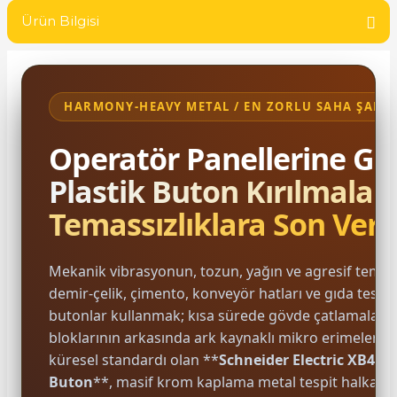
SIMATIC SAFETY
Ürün Bilgisi
Kaynakları - UPS
SIMATIC TIA PORTAL HMI Yazılımları
re Kesiciler
SIMATIC Yazılım Paketleri
HARMONY-HEAVY METAL / EN ZORLU SAHA ŞAR
SIMOTION Hareket Kontrol Üniteleri
Operatör Panellerine Güç
alterleri
Plastik Buton Kırılmalar
SIRIUS SAFETY
Temassızlıklara Son Veri
er Şalterleri
WinCC Unified Runtime Yazılımları
Mekanik vibrasyonun, tozun, yağın ve agresif temiz
demir-çelik, çimento, konveyör hatları ve gıda tesisl
ler
butonlar kullanmak; kısa sürede gövde çatlamalarına
bloklarının arkasında ark kaynaklı mikro erimelere yo
ı
küresel standardı olan **
Schneider Electric XB4B
Buton
**, masif krom kaplama metal tespit halkasıyl
umuşak Yol Vericiler