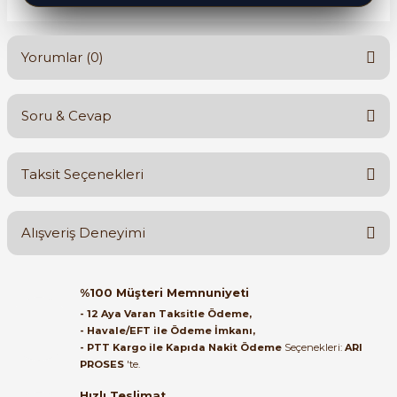
Yorumlar (0)
Soru & Cevap
Bu ürüne ilk yorumu siz yapın!
Taksit Seçenekleri
Yorum Yaz
Ürün hakkında henüz soru sorulmamış.
Alışveriş Deneyimi
Soru Sor
Orijinal kutusuyla ertesi gün
%100 Müşteri Memnuniyeti
ulaştı elimize. Teşekkürler.
- 12 Aya Varan Taksitle Ödeme,
- Havale/EFT ile Ödeme İmkanı,
B... A... | 27/06/2026
- PTT Kargo ile Kapıda Nakit Ödeme
Seçenekleri:
ARI
PROSES
'te.
Satıcı ilgili ve çok yardım severdi
bundan mehmet bey ilgi ve
Hızlı Teslimat