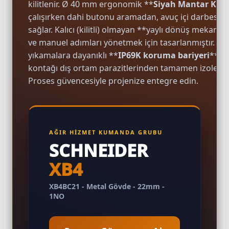
kilitlenir. Ø 40 mm ergonomik **
Siyah Mantar Kaf
çalışırken dahi butonu aramadan, avuç içi darbesiyl
sağlar. Kalıcı (kilitli) olmayan **yaylı dönüş mekan
ve manuel adımları yönetmek için tasarlanmıştır. IP66
yıkamalara dayanıklı **
IP69K koruma bariyeri
** i
kontağı dış ortam parazitlerinden tamamen izole ed
e Pako Şalterler
Proses güvencesiyle projenize entegre edin.
AĞIR HİZMET KUMANDA GRUBU
SCHNEIDER
XB4
XB4BC21 - Metal Gövde - 22mm -
1NO