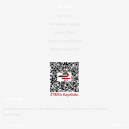
satış personeline de güzel ve
Yardım
nazik ilgisi için teşekkür ederim.
Üye Girişi
Dima Kulalac | 18/05/2026
Yeni Üyelik Oluştur
Hızlı bir şekilde elimize ulaştı
Sipariş Takibi
güzel paketlenmişti
Sıkça Sorulan Sorular
B... K... | 16/05/2026
Şifremi Unuttum
Ürün iki gün içinde elime
ulaştı.Ürünün paketlenmesi
gayet başarılı hasarsız bir şekilde
teslim aldım. Bu konudaki
hassasiyetleri ve Ürünün kalitesi
için teşekkür ederim
E-BÜLTEN
C... K... | 16/05/2026
Özel kampanyalar ve yeniliklerden ilk siz haberdar olun! Fırsatları
kaçırmayın.
Deneyimini Paylaş
Diğer yorumları göster
KAYDOL