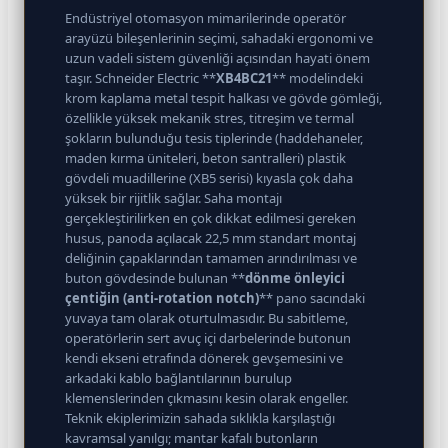
Endüstriyel otomasyon mimarilerinde operatör
arayüzü bileşenlerinin seçimi, sahadaki ergonomi ve
uzun vadeli sistem güvenliği açısından hayati önem
taşır. Schneider Electric **
XB4BC21
** modelindeki
krom kaplama metal tespit halkası ve gövde gömleği,
özellikle yüksek mekanik stres, titreşim ve termal
şokların bulunduğu tesis tiplerinde (haddehaneler,
maden kırma üniteleri, beton santralleri) plastik
gövdeli muadillerine (XB5 serisi) kıyasla çok daha
yüksek bir rijitlik sağlar. Saha montajı
gerçekleştirilirken en çok dikkat edilmesi gereken
husus, panoda açılacak 22,5 mm standart montaj
deliğinin çapaklarından tamamen arındırılması ve
buton gövdesinde bulunan **
dönme önleyici
çentiğin (anti-rotation notch)
** pano sacındaki
yuvaya tam olarak oturtulmasıdır. Bu sabitleme,
operatörlerin sert avuç içi darbelerinde butonun
kendi ekseni etrafında dönerek gevşemesini ve
arkadaki kablo bağlantılarının burulup
klemenslerinden çıkmasını kesin olarak engeller.
Teknik ekiplerimizin sahada sıklıkla karşılaştığı
kavramsal yanılgı; mantar kafalı butonların