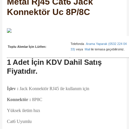
Metal Rj45 Cat6 Jack
SIMATIC SAFETY
Konnektör Uc 8P/8C
Kaynakları - UPS
SIMATIC TIA PORTAL HMI Yazılımları
re Kesiciler
SIMATIC Yazılım Paketleri
Telefonda
Arama Yaparak (0532 224 04
SIMOTION Hareket Kontrol Üniteleri
Toplu Alımlar İçin Lütfen:
33)
veya
Mail
ile temasa geçebilirsiniz.
alterleri
1 Adet İçin KDV Dahil Satış
SIRIUS SAFETY
Fiyatıdır.
er Şalterleri
WinCC Unified Runtime Yazılımları
İşlev :
Jack Konnektör RJ45 ile kullanım için
ler
Konnektör :
8P8C
Yüksek iletim hızı
ı
Cat6 Uyumlu
umuşak Yol Vericiler