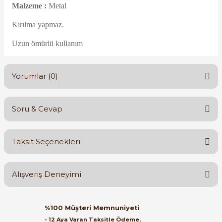
Malzeme :
Metal
Kırılma yapmaz.
Uzun ömürlü kullanım
e Pako Şalterler
Yorumlar (0)
Soru & Cevap
Bu ürüne ilk yorumu siz yapın!
Taksit Seçenekleri
Yorum Yaz
Ürün hakkında henüz soru sorulmamış.
Alışveriş Deneyimi
Soru Sor
Orijinal kutusuyla ertesi gün
%100 Müşteri Memnuniyeti
ulaştı elimize. Teşekkürler.
- 12 Aya Varan Taksitle Ödeme,