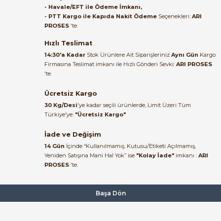
- Havale/EFT ile Ödeme İmkanı,
B... A... | 27/06/2026
- PTT Kargo ile Kapıda Nakit Ödeme
Seçenekleri:
ARI
PROSES
'te.
Satıcı ilgili ve çok yardım severdi
bundan mehmet bey ilgi ve
Hızlı Teslimat
alakası için teşekkür ederim
14:30'a Kadar
Stok Ürünlere Ait Siparişleriniz
Aynı Gün
Kargo
Firmasına Teslimat imkanı ile Hızlı Gönderi Sevki:
ARI PROSES
muhammed demirci |
'te.
22/06/2026
Ücretsiz Kargo
Ürün elime eksiksiz ve hasarsız
30 Kg/Desi
'ye kadar seçili ürünlerde, Limit Üzeri Tüm
ulaştı. Paketleme özenliydi,
Türkiye'ye:
"Ücretsiz Kargo"
alışveriş sürecinden memnun
kaldım.
İade ve Değişim
14 Gün
İçinde “Kullanılmamış, Kutusu/Etiketi Açılmamış,
Kemal Toktaş | 20/06/2026
Yeniden Satışına Mani Hal Yok” ise
"Kolay İade"
imkanı :
ARI
PROSES
'te.
Alışveriş süreci de hızlı ve
problemsiz geçti.
Başa Dön
Kemal Toktaş | 20/06/2026