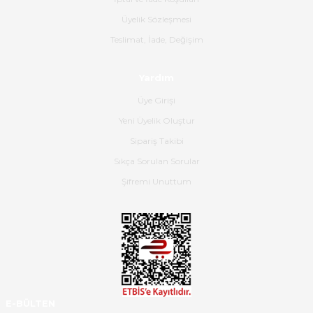
B... K... | 16/06/2026
Üyelik Sözleşmesi
Gerçekten harika ve etkileyici
Teslimat, İade, Değişim
olmuş, tam istediğim gibi. Ayrıca
satış personeline de güzel ve
Yardım
nazik ilgisi için teşekkür ederim.
Üye Girişi
Dima Kulalac | 18/05/2026
Yeni Üyelik Oluştur
Hızlı bir şekilde elimize ulaştı
Sipariş Takibi
güzel paketlenmişti
Sıkça Sorulan Sorular
B... K... | 16/05/2026
Şifremi Unuttum
Ürün iki gün içinde elime
ulaştı.Ürünün paketlenmesi
gayet başarılı hasarsız bir şekilde
teslim aldım. Bu konudaki
hassasiyetleri ve Ürünün kalitesi
için teşekkür ederim
E-BÜLTEN
C... K... | 16/05/2026