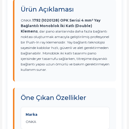
Ürün Açıklaması
ONKA
1792 (1020128) OPK Serisi 4 mm² Yay
Bağlantılı Monoblok İki Katlı (Double)
Klemens
, dar pano alanlarında daha fazla bağlantı
noktası oluşturmak amacıyla geliştirilmiş profesyonel
e Pako Şalterler
bir Push-In ray klemensidir. Yay bağlantı teknolojisi
sayesinde kablolar hızlı, güvenli ve alet gerektirmeden
bağlanabilir. Monoblok iki katlı tasarımı pano
içerisinde yer tasarrufu sağlarken, titreşime dayanıklı
bağlantı yapısı uzun ömürlü ve bakım gerektirmeyen
kullanım sunar.
Öne Çıkan Özellikler
Marka
ONKA