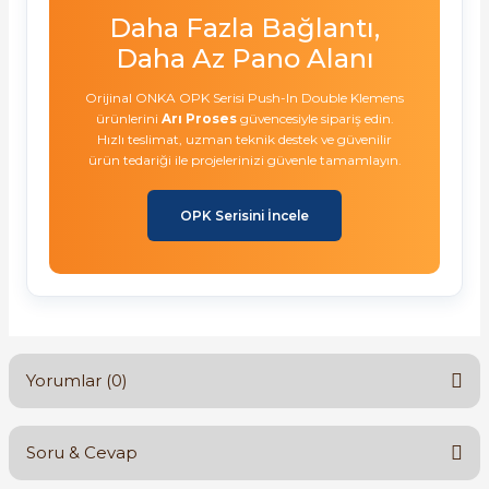
Daha Fazla Bağlantı,
Daha Az Pano Alanı
Orijinal ONKA OPK Serisi Push-In Double Klemens
ürünlerini
Arı Proses
güvencesiyle sipariş edin.
Hızlı teslimat, uzman teknik destek ve güvenilir
ürün tedariği ile projelerinizi güvenle tamamlayın.
OPK Serisini İncele
Yorumlar (0)
Soru & Cevap
Bu ürüne ilk yorumu siz yapın!