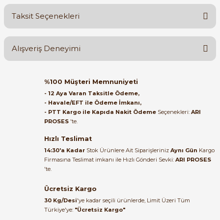
Taksit Seçenekleri
Yorum Yaz
Ürün hakkında henüz soru sorulmamış.
Alışveriş Deneyimi
Soru Sor
Orijinal kutusuyla ertesi gün
%100 Müşteri Memnuniyeti
ulaştı elimize. Teşekkürler.
- 12 Aya Varan Taksitle Ödeme,
- Havale/EFT ile Ödeme İmkanı,
B... A... | 27/06/2026
- PTT Kargo ile Kapıda Nakit Ödeme
Seçenekleri:
ARI
PROSES
'te.
Satıcı ilgili ve çok yardım severdi
bundan mehmet bey ilgi ve
Hızlı Teslimat
alakası için teşekkür ederim
14:30'a Kadar
Stok Ürünlere Ait Siparişleriniz
Aynı Gün
Kargo
Firmasına Teslimat imkanı ile Hızlı Gönderi Sevki:
ARI PROSES
muhammed demirci |
'te.
22/06/2026
Ücretsiz Kargo
Ürün elime eksiksiz ve hasarsız
30 Kg/Desi
'ye kadar seçili ürünlerde, Limit Üzeri Tüm
ulaştı. Paketleme özenliydi,
Türkiye'ye:
"Ücretsiz Kargo"
alışveriş sürecinden memnun