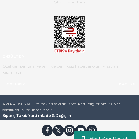
B... K... | 16/05/2026
Şifremi Unuttum
Ürün iki gün içinde elime
ulaştı.Ürünün paketlenmesi
gayet başarılı hasarsız bir şekilde
teslim aldım. Bu konudaki
hassasiyetleri ve Ürünün kalitesi
için teşekkür ederim
E-BÜLTEN
C... K... | 16/05/2026
Özel kampanyalar ve yeniliklerden ilk siz haberdar olun! Fırsatları
kaçırmayın.
Deneyimini Paylaş
Diğer yorumları göster
KAYDOL
ARI PROSES © Tüm hakları saklıdır. Kredi kartı bilgileriniz 256bit SSL
sertifikası ile korunmaktadır.
Sipariş Takibi
Yardım
İade & Değişim
WhatsApp Destek