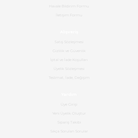
alakaları üst düzeydi itina ile
tavsiye ederim
Havale Bildirim Formu
İletişim Formu
Ahmet Çağın | 20/06/2026
Alışveriş
Ürün sorunsuz ulaştı havalı
poşetlerle gönderim yapıyorlar.
Satış Sözleşmesi
Ürünün kodu XDR-240e-24 yeni
ürün geliyor.
Gizlilik ve Güvenlik
İptal ve İade Koşulları
B... K... | 16/06/2026
Üyelik Sözleşmesi
Gerçekten harika ve etkileyici
Teslimat, İade, Değişim
olmuş, tam istediğim gibi. Ayrıca
satış personeline de güzel ve
Yardım
nazik ilgisi için teşekkür ederim.
Üye Girişi
Dima Kulalac | 18/05/2026
Yeni Üyelik Oluştur
Hızlı bir şekilde elimize ulaştı
Sipariş Takibi
güzel paketlenmişti
Sıkça Sorulan Sorular