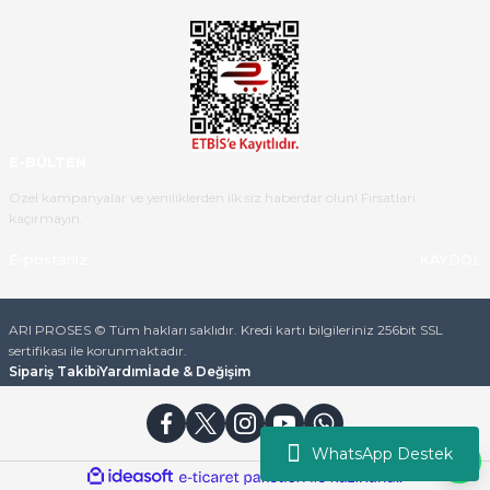
Ürün iki gün içinde elime
ulaştı.Ürünün paketlenmesi
gayet başarılı hasarsız bir şekilde
teslim aldım. Bu konudaki
hassasiyetleri ve Ürünün kalitesi
için teşekkür ederim
E-BÜLTEN
C... K... | 16/05/2026
Özel kampanyalar ve yeniliklerden ilk siz haberdar olun! Fırsatları
kaçırmayın.
Deneyimini Paylaş
Diğer yorumları göster
KAYDOL
ARI PROSES © Tüm hakları saklıdır. Kredi kartı bilgileriniz 256bit SSL
sertifikası ile korunmaktadır.
Sipariş Takibi
Yardım
İade & Değişim
WhatsApp Destek
ideasoft
ile
e-