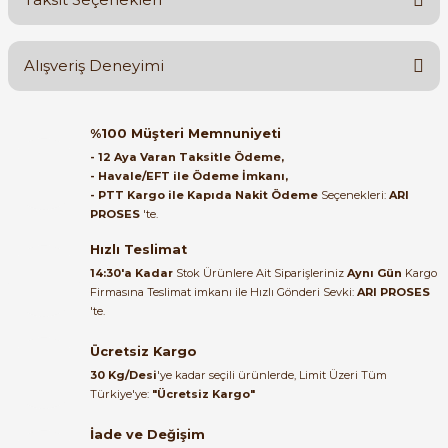
Yorum Yaz
Ürün hakkında henüz soru sorulmamış.
Alışveriş Deneyimi
Soru Sor
Orijinal kutusuyla ertesi gün
%100 Müşteri Memnuniyeti
ulaştı elimize. Teşekkürler.
- 12 Aya Varan Taksitle Ödeme,
- Havale/EFT ile Ödeme İmkanı,
B... A... | 27/06/2026
- PTT Kargo ile Kapıda Nakit Ödeme
Seçenekleri:
ARI
PROSES
'te.
Satıcı ilgili ve çok yardım severdi
bundan mehmet bey ilgi ve
Hızlı Teslimat
alakası için teşekkür ederim
14:30'a Kadar
Stok Ürünlere Ait Siparişleriniz
Aynı Gün
Kargo
Firmasına Teslimat imkanı ile Hızlı Gönderi Sevki:
ARI PROSES
muhammed demirci |
'te.
22/06/2026
Ücretsiz Kargo
Ürün elime eksiksiz ve hasarsız
30 Kg/Desi
'ye kadar seçili ürünlerde, Limit Üzeri Tüm
ulaştı. Paketleme özenliydi,
Türkiye'ye:
"Ücretsiz Kargo"
alışveriş sürecinden memnun
kaldım.
İade ve Değişim