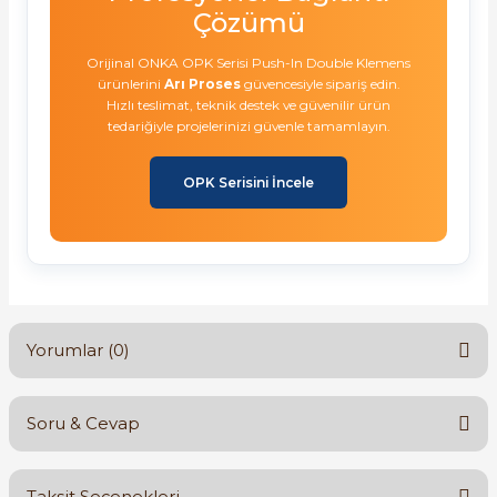
Çözümü
Orijinal ONKA OPK Serisi Push-In Double Klemens
ürünlerini
Arı Proses
güvencesiyle sipariş edin.
Hızlı teslimat, teknik destek ve güvenilir ürün
tedariğiyle projelerinizi güvenle tamamlayın.
OPK Serisini İncele
Yorumlar (0)
Soru & Cevap
Bu ürüne ilk yorumu siz yapın!
Taksit Seçenekleri