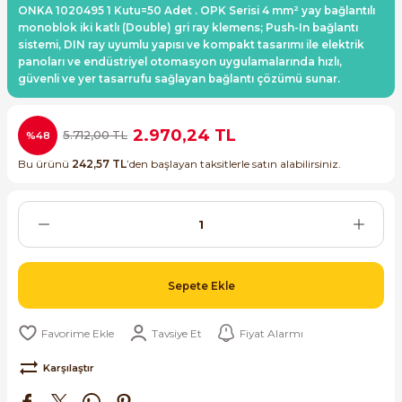
ONKA 1020495 1 Kutu=50 Adet . OPK Serisi 4 mm² yay bağlantılı
ri ve Transmitterleri
ACS580
SIMATIC Endüstriyel Panel PC'ler
monoblok iki katlı (Double) gri ray klemens; Push-In bağlantı
Sinamics S120 Modüler Sürücü Sistemi
sistemi, DIN ray uyumlu yapısı ve kompakt tasarımı ile elektrik
panoları ve endüstriyel otomasyon uygulamalarında hızlı,
ACS880
SIMATIC ET200 Dağıtılmış Giriş-Çkış
güvenli ve yer tasarrufu sağlayan bağlantı çözümü sunar.
e Ölçüm Cihazları
Sinamics S210 Servo Sürücü Sistemi
 Seviye
SIMATIC ET200SP Open Controller
ji Sayaçları
Sinamics V20 Hız Kontrol Cihazları
2.970,24 TL
5.712,00 TL
%48
ye
SIMATIC ExProof Panel PC'ler ve Thin C
Bu ürünü
242,57 TL
’den başlayan taksitlerle satın alabilirsiniz.
ve Prizler
Sinamics V90 Servo Sürücü Sistemi
SIMATIC HMI Operatör Paneller
eri
SIMATIC S7-1200
 (Power Supply)
SIMATIC S7-1500
Sepete Ekle
SIMATIC S7-300
Tavsiye Et
Fiyat Alarmı
 Taşıma Sistemleri - Spiral , Boru ,
Karşılaştır
SIMATIC S7-400
ma Rölesi, Cihazları ve Anahtarları