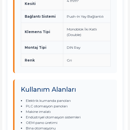
4 mm²
Kesiti
Bağlantı Sistemi
Push-In Yay Bağlantılı
Monoblok İki Katlı
Klemens Tipi
(Double)
Montaj Tipi
DIN Ray
Renk
Gri
Kullanım Alanları
Elektrik kumanda panoları
PLC otomasyon panoları
Makine imalatı
Endüstriyel otomasyon sistemleri
OEM pano üretimi
Bina otomasyonu