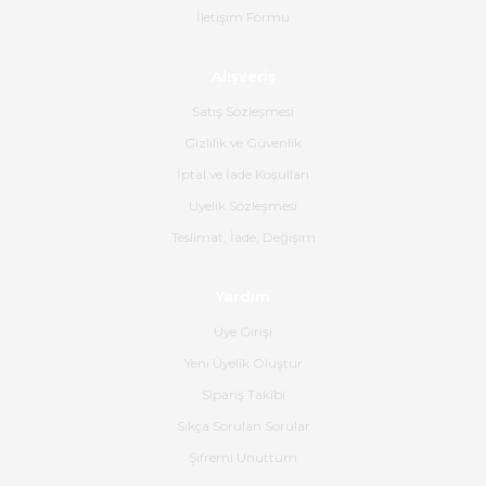
İletişim Formu
Ahmet Çağın | 20/06/2026
Alışveriş
Ürün sorunsuz ulaştı havalı
poşetlerle gönderim yapıyorlar.
Satış Sözleşmesi
Ürünün kodu XDR-240e-24 yeni
ürün geliyor.
Gizlilik ve Güvenlik
İptal ve İade Koşulları
B... K... | 16/06/2026
Üyelik Sözleşmesi
Gerçekten harika ve etkileyici
Teslimat, İade, Değişim
olmuş, tam istediğim gibi. Ayrıca
satış personeline de güzel ve
Yardım
nazik ilgisi için teşekkür ederim.
Üye Girişi
Dima Kulalac | 18/05/2026
Yeni Üyelik Oluştur
Hızlı bir şekilde elimize ulaştı
Sipariş Takibi
güzel paketlenmişti
Sıkça Sorulan Sorular
B... K... | 16/05/2026
Şifremi Unuttum