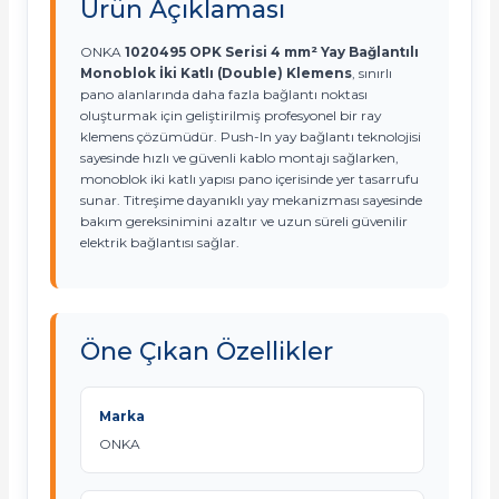
Ürün Açıklaması
ONKA
1020495 OPK Serisi 4 mm² Yay Bağlantılı
Monoblok İki Katlı (Double) Klemens
, sınırlı
pano alanlarında daha fazla bağlantı noktası
oluşturmak için geliştirilmiş profesyonel bir ray
klemens çözümüdür. Push-In yay bağlantı teknolojisi
e Pako Şalterler
sayesinde hızlı ve güvenli kablo montajı sağlarken,
monoblok iki katlı yapısı pano içerisinde yer tasarrufu
sunar. Titreşime dayanıklı yay mekanizması sayesinde
bakım gereksinimini azaltır ve uzun süreli güvenilir
elektrik bağlantısı sağlar.
Öne Çıkan Özellikler
Marka
ONKA