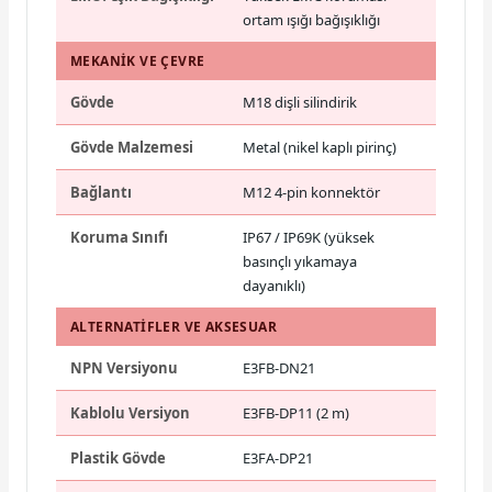
ortam ışığı bağışıklığı
MEKANIK VE ÇEVRE
Gövde
M18 dişli silindirik
Gövde Malzemesi
Metal (nikel kaplı pirinç)
Bağlantı
M12 4-pin konnektör
Koruma Sınıfı
IP67 / IP69K (yüksek
basınçlı yıkamaya
dayanıklı)
ALTERNATIFLER VE AKSESUAR
NPN Versiyonu
E3FB-DN21
Kablolu Versiyon
E3FB-DP11 (2 m)
Plastik Gövde
E3FA-DP21