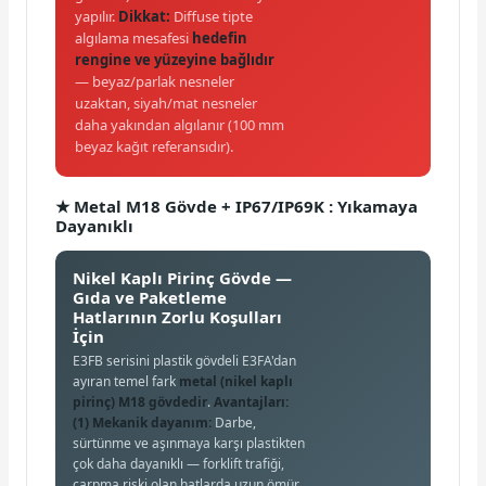
yapılır.
Dikkat:
Diffuse tipte
algılama mesafesi
hedefin
rengine ve yüzeyine bağlıdır
— beyaz/parlak nesneler
uzaktan, siyah/mat nesneler
daha yakından algılanır (100 mm
beyaz kağıt referansıdır).
★ Metal M18 Gövde + IP67/IP69K : Yıkamaya
Dayanıklı
Nikel Kaplı Pirinç Gövde —
Gıda ve Paketleme
Hatlarının Zorlu Koşulları
İçin
E3FB serisini plastik gövdeli E3FA'dan
ayıran temel fark
metal (nikel kaplı
pirinç) M18 gövdedir
.
Avantajları:
(1) Mekanik dayanım:
Darbe,
sürtünme ve aşınmaya karşı plastikten
çok daha dayanıklı — forklift trafiği,
çarpma riski olan hatlarda uzun ömür.