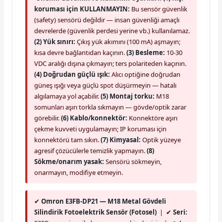
koruması için KULLANMAYIN:
Bu sensör güvenlik
(safety) sensörü değildir — insan güvenliği amaçlı
devrelerde (güvenlik perdesi yerine vb.) kullanılamaz.
(2) Yük sınırı:
Çıkış yük akımını (100 mA) aşmayın;
kısa devre bağlantıdan kaçının.
(3) Besleme:
10-30
VDC aralığı dışına çıkmayın; ters polariteden kaçının.
(4) Doğrudan güçlü ışık:
Alıcı optiğine doğrudan
güneş ışığı veya güçlü spot düşürmeyin — hatalı
algılamaya yol açabilir.
(5) Montaj torku:
M18
somunları aşırı torkla sıkmayın — gövde/optik zarar
görebilir.
(6) Kablo/konnektör:
Konnektöre aşırı
çekme kuvveti uygulamayın; IP koruması için
konnektörü tam sıkın.
(7) Kimyasal:
Optik yüzeye
agresif çözücülerle temizlik yapmayın.
(8)
Sökme/onarım yasak:
Sensörü sökmeyin,
onarmayın, modifiye etmeyin.
✔
Omron E3FB-DP21 — M18 Metal Gövdeli
Silindirik Fotoelektrik Sensör (Fotosel)
| ✔
Seri: