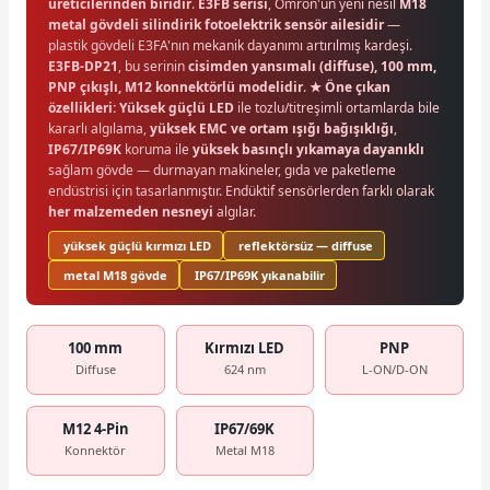
üreticilerinden biridir
.
E3FB serisi
, Omron'un yeni nesil
M18
metal gövdeli silindirik fotoelektrik sensör ailesidir
—
plastik gövdeli E3FA'nın mekanik dayanımı artırılmış kardeşi.
E3FB-DP21
, bu serinin
cisimden yansımalı (diffuse), 100 mm,
PNP çıkışlı, M12 konnektörlü modelidir
.
★ Öne çıkan
özellikleri:
Yüksek güçlü LED
ile tozlu/titreşimli ortamlarda bile
kararlı algılama,
yüksek EMC ve ortam ışığı bağışıklığı
,
IP67/IP69K
koruma ile
yüksek basınçlı yıkamaya dayanıklı
sağlam gövde — durmayan makineler, gıda ve paketleme
endüstrisi için tasarlanmıştır. Endüktif sensörlerden farklı olarak
her malzemeden nesneyi
algılar.
yüksek güçlü kırmızı LED
reflektörsüz — diffuse
metal M18 gövde
IP67/IP69K yıkanabilir
100 mm
Kırmızı LED
PNP
Diffuse
624 nm
L-ON/D-ON
M12 4-Pin
IP67/69K
Konnektör
Metal M18