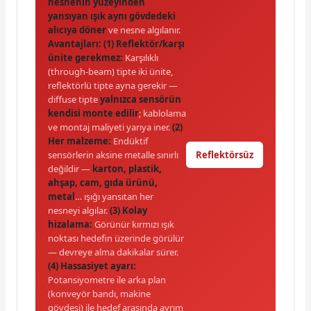
nesnenin yüzeyinden
yansıyan ışık aynı gövdedeki
alıcıya döner
ve nesne algılanır.
Avantajları:
(1) Reflektör/karşı
ünite gerekmez:
Karşılıklı
(through-beam) tipte iki ünite,
reflektörlü tipte ayna gerekir —
diffuse tipte
yalnızca sensörün
kendisi monte edilir
; kablolama
ve montaj maliyeti yarıya iner.
(2)
Her malzeme:
Endüktif
sensörlerin aksine metalle sınırlı
Reflektörsüz
değildir —
karton, plastik,
ahşap, cam, gıda ürünü,
metal
… ışığı yansıtan her
nesneyi algılar.
(3) Kolay
hizalama:
Görünür kırmızı ışık
noktası hedefin üzerinde görülür
— devreye alma dakikalar sürer.
(4) Hassasiyet ayarı:
Potansiyometre ile arka plan
(konveyör bandı, makine
gövdesi) ile hedef arasında ayrım