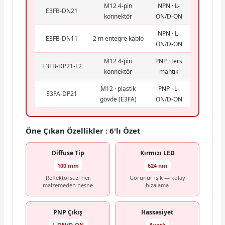
M12 4-pin
NPN · L-
E3FB-DN21
konnektör
ON/D-ON
NPN · L-
E3FB-DN11
2 m entegre kablo
ON/D-ON
M12 4-pin
PNP · ters
E3FB-DP21-F2
konnektör
mantık
M12 · plastik
PNP · L-
E3FA-DP21
gövde (E3FA)
ON/D-ON
Öne Çıkan Özellikler : 6'lı Özet
Diffuse Tip
Kırmızı LED
100 mm
624 nm
Reflektörsüz, her
Görünür ışık — kolay
malzemeden nesne
hizalama
PNP Çıkış
Hassasiyet
L-ON/D-ON
Ayarlı