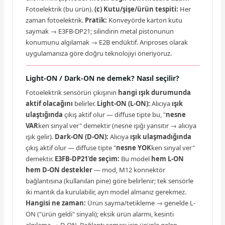
Fotoelektrik (bu ürün).
(c) Kutu/şişe/ürün tespiti:
Her
zaman fotoelektrik.
Pratik:
Konveyörde karton kutu
saymak → E3FB-DP21; silindirin metal pistonunun
konumunu algılamak → E2B endüktif. Ariproses olarak
uygulamanıza göre doğru teknolojiyi öneriyoruz.
Light-ON / Dark-ON ne demek? Nasıl seçilir?
Fotoelektrik sensörün çıkışının
hangi ışık durumunda
aktif olacağını
belirler.
Light-ON (L-ON):
Alıcıya
ışık
ulaştığında
çıkış aktif olur — diffuse tipte bu, "
nesne
VAR
ken sinyal ver" demektir (nesne ışığı yansıtır → alıcıya
ışık gelir).
Dark-ON (D-ON):
Alıcıya
ışık ulaşmadığında
çıkış aktif olur — diffuse tipte "
nesne YOK
ken sinyal ver"
demektir.
E3FB-DP21'de seçim:
Bu model
hem L-ON
hem D-ON destekler
— mod, M12 konnektör
bağlantısına (kullanılan pine) göre belirlenir; tek sensörle
iki mantık da kurulabilir, ayrı model almanız gerekmez.
Hangisi ne zaman:
Ürün sayma/tetikleme → genelde L-
ON ("ürün geldi" sinyali); eksik ürün alarmı, kesinti