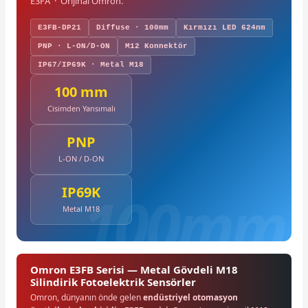
E3FA · Orijinal Omron.
E3FB-DP21
Diffuse · 100mm
Kırmızı LED 624nm
PNP · L-ON/D-ON
M12 Konnektör
IP67/IP69K · Metal M18
100 mm
Cisimden Yansımalı
PNP
L-ON / D-ON
IP69K
Metal M18
Omron E3FB Serisi — Metal Gövdeli M18
Silindirik Fotoelektrik Sensörler
Omron, dünyanın önde gelen
endüstriyel otomasyon