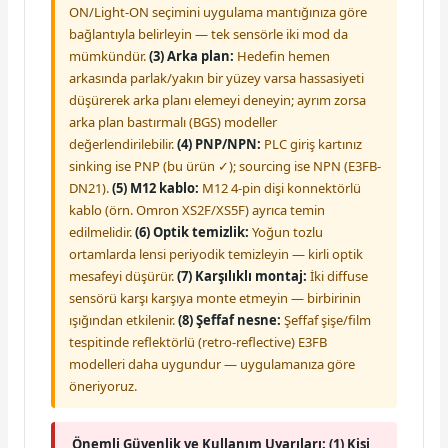
ON/Light-ON seçimini uygulama mantığınıza göre
bağlantıyla belirleyin — tek sensörle iki mod da
mümkündür.
(3) Arka plan:
Hedefin hemen
arkasında parlak/yakın bir yüzey varsa hassasiyeti
düşürerek arka planı elemeyi deneyin; ayrım zorsa
arka plan bastırmalı (BGS) modeller
değerlendirilebilir.
(4) PNP/NPN:
PLC giriş kartınız
sinking ise PNP (bu ürün ✓); sourcing ise NPN (E3FB-
DN21).
(5) M12 kablo:
M12 4-pin dişi konnektörlü
kablo (örn. Omron XS2F/XS5F) ayrıca temin
edilmelidir.
(6) Optik temizlik:
Yoğun tozlu
ortamlarda lensi periyodik temizleyin — kirli optik
mesafeyi düşürür.
(7) Karşılıklı montaj:
İki diffuse
sensörü karşı karşıya monte etmeyin — birbirinin
ışığından etkilenir.
(8) Şeffaf nesne:
Şeffaf şişe/film
tespitinde reflektörlü (retro-reflective) E3FB
modelleri daha uygundur — uygulamanıza göre
öneriyoruz.
Önemli Güvenlik ve Kullanım Uyarıları:
(1) Kişi