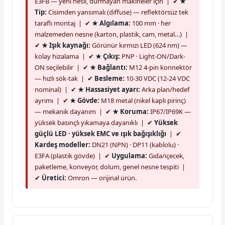
E3FB — yeni nesil, durmayan makineler için | ✔
★
Tip:
Cisimden yansımalı (diffuse) — reflektörsüz tek
taraflı montaj | ✔
★ Algılama:
100 mm · her
malzemeden nesne (karton, plastik, cam, metal…) |
✔
★ Işık kaynağı:
Görünür kırmızı LED (624 nm) —
kolay hizalama | ✔
★ Çıkış:
PNP · Light-ON/Dark-
ON seçilebilir | ✔
★ Bağlantı:
M12 4-pin konnektör
— hızlı sök-tak | ✔
Besleme:
10-30 VDC (12-24 VDC
nominal) | ✔
★ Hassasiyet ayarı:
Arka plan/hedef
ayrımı | ✔
★ Gövde:
M18 metal (nikel kaplı pirinç)
— mekanik dayanım | ✔
★ Koruma:
IP67/IP69K —
yüksek basınçlı yıkamaya dayanıklı | ✔
Yüksek
güçlü LED · yüksek EMC ve ışık bağışıklığı
| ✔
Kardeş modeller:
DN21 (NPN) · DP11 (kablolu) ·
E3FA (plastik gövde) | ✔
Uygulama:
Gıda/içecek,
paketleme, konveyör, dolum, genel nesne tespiti |
✔
Üretici:
Omron — orijinal ürün.