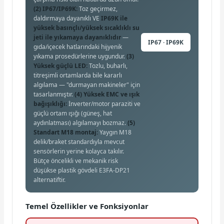
(2) IP67/IP69K:
Toz geçirmez,
daldırmaya dayanıklı VE
IP69K ile
yüksek basınçlı/yüksek sıcaklıklı su
jeti ile yıkamaya dayanıklıdır
—
IP67 · IP69K
gıda/içecek hatlarındaki hijyenik
yıkama prosedürlerine uygundur.
(3)
Yüksek güçlü LED:
Tozlu, buharlı,
titreşimli ortamlarda bile kararlı
algılama — "durmayan makineler" için
tasarlanmıştır.
(4) Yüksek EMC ve ışık
bağışıklığı:
İnverter/motor paraziti ve
güçlü ortam ışığı (güneş, hat
aydınlatması) algılamayı bozmaz.
(5)
Standart M18 montaj:
Yaygın M18
delik/braket standardıyla mevcut
sensörlerin yerine kolayca takılır.
Bütçe öncelikli ve mekanik risk
düşükse plastik gövdeli E3FA-DP21
alternatiftir.
Temel Özellikler ve Fonksiyonlar