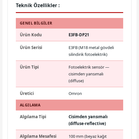
Teknik Özellikler :
GENEL BILGILER
Ürün Kodu
E3FB-DP21
Ürün Serisi
E3FB (M18 metal gövdeli
silindirik fotoelektrik)
Ürün Tipi
Fotoelektrik sensör —
cisimden yansımalı
(diffuse)
Üretici
Omron
ALGILAMA
Algılama Tipi
Cisimden yansımalı
(diffuse-reflective)
Algılama Mesafesi
100 mm (beyaz kağıt