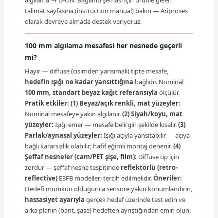
algılama → D-ON. Bağlantı şeması için ürünle gelen
talimat sayfasına (instruction manual) bakın — Ariproses
olarak devreye almada destek veriyoruz.
100 mm algılama mesafesi her nesnede geçerli
mi?
Hayır — diffuse (cisimden yansımalı) tipte mesafe,
hedefin ışığı ne kadar yansıttığına
bağlıdır. Nominal
100 mm, standart beyaz kağıt referansıyla
ölçülür.
Pratik etkiler:
(1) Beyaz/açık renkli, mat yüzeyler:
Nominal mesafeye yakın algılanır.
(2) Siyah/koyu, mat
yüzeyler:
Işığı emer — mesafe belirgin şekilde kısalır.
(3)
Parlak/aynasal yüzeyler:
Işığı açıyla yansıtabilir — açıya
bağlı kararsızlık olabilir; hafif eğimli montaj denenir.
(4)
Şeffaf nesneler (cam/PET şişe, film):
Diffuse tip için
zordur — şeffaf nesne tespitinde
reflektörlü (retro-
reflective)
E3FB modelleri tercih edilmelidir.
Öneriler:
Hedefi mümkün olduğunca sensöre yakın konumlandırın,
hassasiyet ayarıyla
gerçek hedef üzerinde test edin ve
arka planın (bant, şase) hedeften ayrıştığından emin olun.