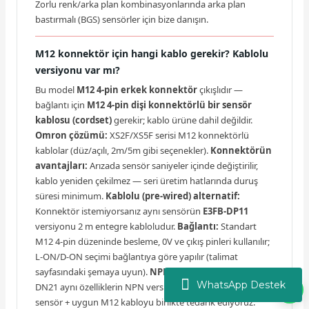
Zorlu renk/arka plan kombinasyonlarında arka plan
bastırmalı (BGS) sensörler için bize danışın.
M12 konnektör için hangi kablo gerekir? Kablolu
versiyonu var mı?
Bu model
M12 4-pin erkek konnektör
çıkışlıdır —
bağlantı için
M12 4-pin dişi konnektörlü bir sensör
kablosu (cordset)
gerekir; kablo ürüne dahil değildir.
Omron çözümü:
XS2F/XS5F serisi M12 konnektörlü
kablolar (düz/açılı, 2m/5m gibi seçenekler).
Konnektörün
avantajları:
Arızada sensör saniyeler içinde değiştirilir,
kablo yeniden çekilmez — seri üretim hatlarında duruş
süresi minimum.
Kablolu (pre-wired) alternatif:
Konnektör istemiyorsanız aynı sensörün
E3FB-DP11
versiyonu 2 m entegre kabloludur.
Bağlantı:
Standart
M12 4-pin düzeninde besleme, 0V ve çıkış pinleri kullanılır;
L-ON/D-ON seçimi bağlantıya göre yapılır (talimat
sayfasındaki şemaya uyun).
NPN gerekiyorsa:
E3FB-
WhatsApp Destek
DN21 aynı özelliklerin NPN versiyonudur. Ariproses olarak
sensör + uygun M12 kabloyu birlikte tedarik ediyoruz.