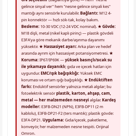
gelince sinyal ver" hem "nesne gelince sinyali kes"
mantığı aynı sensörle kurulabilir.
Bağlantı:
M12 4-
pin konnektör — hızlı sök-tak, kolay bakım.
Besleme:
10-30 VDC (12-24 VDC nominal).
★ Gövde:
M18 dişli, metal (nikel kaplı pirinç) — plastik gövdeli
E3FA'ya göre mekanik darbe/aşınma dayanımı
yüksektir.
★ Hassasiyet ayarı:
Arka plan ve hedef
arasında ayrım için hassasiyet potansiyometresi.
★
Koruma:
IP67/IP69K —
yüksek basınçlı/sıcak su
ile yıkamaya dayanıklı
; gıda ve içecek hatları için
uygundur.
EMC/ışık bağışıklığı:
Yüksek EMC
koruması ve ortam ışığı bağışıklığı.
★ Endüktiften
farkı:
Endüktif sensörler yalnızca metali algılar; bu
fotoelektrik sensör
plastik, karton, ahşap, cam,
metal — her malzemeden nesneyi
algılar.
Kardeş
modeller:
E3FB-DN21 (NPN), E3FB-DP11 (2 m
kablolu), E3FB-DP21-F2 (ters mantık); plastik gövde:
E3FA-DP21.
Uygulama:
Gıda/içecek, paketleme,
konveyör, her malzemeden nesne tespiti. Orijinal
Omron.