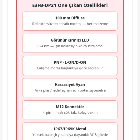
E3FB-DP21 Öne Çıkan Özellikleri
100 mm Diffuse
Reflektörsüz tek taraflı montaj — her malzeme
Görünür Kırmızı LED
624 nm — ışık noktasıyla kolay hizalama
PNP · L-ON/D-ON
Çalışma modu bağlantıya göre seçilebilir
Hassasiyet Ayarı
Arka plan/hedef ayrımı için potansiyometre
M12 Konnektör
4-pin — hızlı sök-tak, kolay bakım
IP67/IP69K Metal
Yüksek basınçlı yıkamaya dayanıklı M18 gövde