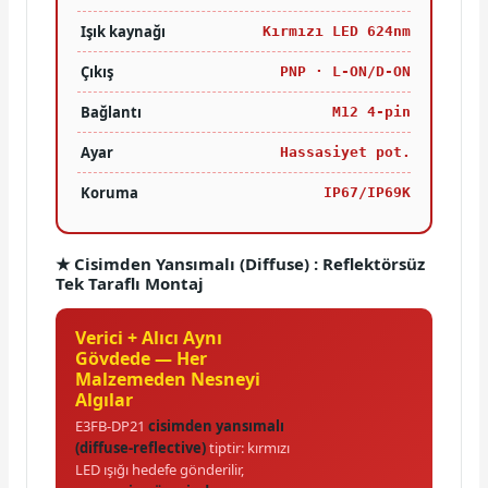
Işık kaynağı
Kırmızı LED 624nm
Çıkış
PNP · L-ON/D-ON
Bağlantı
M12 4-pin
Ayar
Hassasiyet pot.
Koruma
IP67/IP69K
★ Cisimden Yansımalı (Diffuse) : Reflektörsüz
Tek Taraflı Montaj
Verici + Alıcı Aynı
Gövdede — Her
Malzemeden Nesneyi
Algılar
E3FB-DP21
cisimden yansımalı
(diffuse-reflective)
tiptir: kırmızı
LED ışığı hedefe gönderilir,