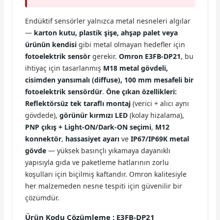
Endüktif sensörler yalnızca metal nesneleri algılar
—
karton kutu, plastik şişe, ahşap palet veya
ürünün kendisi
gibi metal olmayan hedefler için
fotoelektrik sensör
gerekir.
Omron E3FB-DP21
, bu
ihtiyaç için tasarlanmış
M18 metal gövdeli,
cisimden yansımalı (diffuse), 100 mm mesafeli bir
fotoelektrik sensördür
.
Öne çıkan özellikleri:
Reflektörsüz tek taraflı montaj
(verici + alıcı aynı
gövdede),
görünür kırmızı LED
(kolay hizalama),
PNP çıkış + Light-ON/Dark-ON seçimi
,
M12
konnektör
,
hassasiyet ayarı
ve
IP67/IP69K metal
gövde
— yüksek basınçlı yıkamaya dayanıklı
yapısıyla gıda ve paketleme hatlarının zorlu
koşulları için biçilmiş kaftandır. Omron kalitesiyle
her malzemeden nesne tespiti için güvenilir bir
çözümdür.
Ürün Kodu Çözümleme : E3FB-DP21