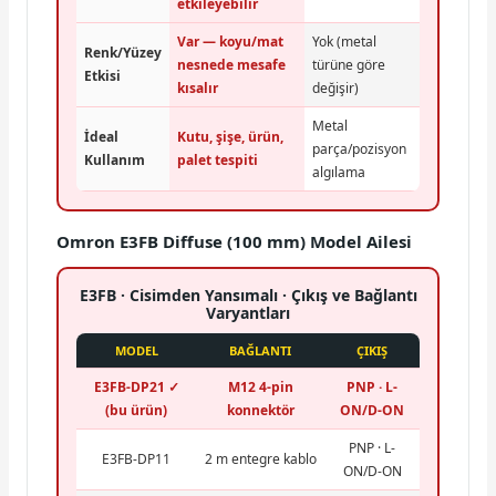
etkileyebilir
Var — koyu/mat
Yok (metal
Renk/Yüzey
nesnede mesafe
türüne göre
Etkisi
kısalır
değişir)
Metal
İdeal
Kutu, şişe, ürün,
parça/pozisyon
Kullanım
palet tespiti
algılama
Omron E3FB Diffuse (100 mm) Model Ailesi
E3FB · Cisimden Yansımalı · Çıkış ve Bağlantı
Varyantları
MODEL
BAĞLANTI
ÇIKIŞ
E3FB-DP21 ✓
M12 4-pin
PNP · L-
(bu ürün)
konnektör
ON/D-ON
PNP · L-
E3FB-DP11
2 m entegre kablo
ON/D-ON