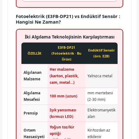
Fotoelektrik (E3FB-DP21) vs Endüktif Sensör :
Hangisi Ne Zaman?
İki Algılama Teknolojisinin Karşılaştırması
E3FB-DP21
Endüktif Sensör
ÖZELLİK
(Fotoelektrik · Bu
(örn. E2B)
Ürün)
Her malzeme
Algılanan
(karton, plastik,
Yalnızca metal
Malzeme
cam, metal…)
Algılama
mm mertebesi
100 mm (uzun)
Mesafesi
(2-30 mm)
Işık yansıması
Elektromanyetik
Prensip
(kırmızı LED)
alan
Yoğun toz/kir
Ortam
Kir/tozdan az
optiği
Hassasiyeti
etkilenir