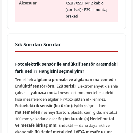
Aksesuar
XS2F/XS5F M12 kablo
(cordset) · E39-L montaj
braketi
Sık Sorulan Sorular
Fotoelektrik sensör ile endüktif sensör arasındaki
fark nedir? Hangisini seçmeliyim?
Temel fark
algılama prensibi ve algılanan malzemedir
.
Endüktif sensör (örn. E2B serisi):
Elektromanyetik alanla
çalışır —
yalnızca metal
nesneleri, mm mertebesindeki
kısa mesafelerden algılar; kir/toz/ışıktan etkilenmez.
Fotoelektrik sensör (bu ürün):
Işıkla çalışır —
her
malzemeden
nesneyi (karton, plastik, cam, gıda, metal…)
100 mm'ye kadar algılar.
Seçim kuralı:
(a) Hedef metal
ve mesafe birkaç mm:
Endüktif — daha dayanıklı ve
ekonomik.
(b) Hedef metal değil VEYA mesafe uzun: