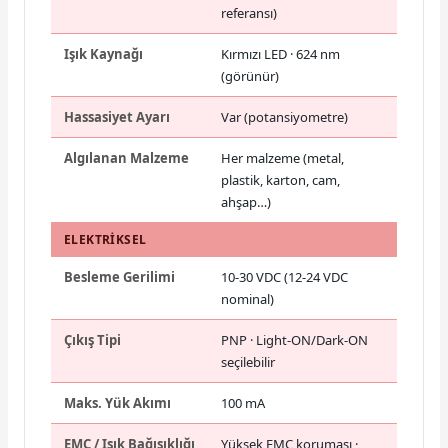
referansı)
Işık Kaynağı
Kırmızı LED · 624 nm
(görünür)
Hassasiyet Ayarı
Var (potansiyometre)
Algılanan Malzeme
Her malzeme (metal,
plastik, karton, cam,
ahşap…)
ELEKTRIKSEL
Besleme Gerilimi
10-30 VDC (12-24 VDC
nominal)
Çıkış Tipi
PNP · Light-ON/Dark-ON
seçilebilir
Maks. Yük Akımı
100 mA
EMC / Işık Bağışıklığı
Yüksek EMC koruması ·