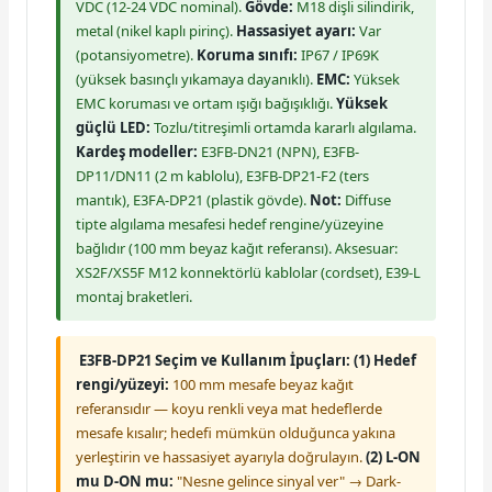
VDC (12-24 VDC nominal).
Gövde:
M18 dişli silindirik,
metal (nikel kaplı pirinç).
Hassasiyet ayarı:
Var
(potansiyometre).
Koruma sınıfı:
IP67 / IP69K
(yüksek basınçlı yıkamaya dayanıklı).
EMC:
Yüksek
EMC koruması ve ortam ışığı bağışıklığı.
Yüksek
güçlü LED:
Tozlu/titreşimli ortamda kararlı algılama.
Kardeş modeller:
E3FB-DN21 (NPN), E3FB-
DP11/DN11 (2 m kablolu), E3FB-DP21-F2 (ters
mantık), E3FA-DP21 (plastik gövde).
Not:
Diffuse
tipte algılama mesafesi hedef rengine/yüzeyine
bağlıdır (100 mm beyaz kağıt referansı). Aksesuar:
XS2F/XS5F M12 konnektörlü kablolar (cordset), E39-L
montaj braketleri.
E3FB-DP21 Seçim ve Kullanım İpuçları:
(1) Hedef
rengi/yüzeyi:
100 mm mesafe beyaz kağıt
referansıdır — koyu renkli veya mat hedeflerde
mesafe kısalır; hedefi mümkün olduğunca yakına
yerleştirin ve hassasiyet ayarıyla doğrulayın.
(2) L-ON
mu D-ON mu:
"Nesne gelince sinyal ver" → Dark-