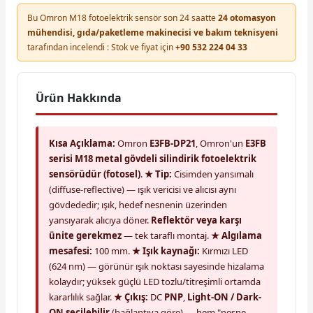
Bu Omron M18 fotoelektrik sensör son 24 saatte
24 otomasyon
mühendisi, gıda/paketleme makinecisi ve bakım teknisyeni
tarafından incelendi : Stok ve fiyat için
+90 532 224 04 33
Ürün Hakkında
Kısa Açıklama:
Omron
E3FB-DP21
, Omron'un
E3FB
serisi M18 metal gövdeli silindirik fotoelektrik
sensörüdür (fotosel)
.
★ Tip:
Cisimden yansımalı
(diffuse-reflective) — ışık vericisi ve alıcısı aynı
gövdededir; ışık, hedef nesnenin üzerinden
yansıyarak alıcıya döner.
Reflektör veya karşı
ünite gerekmez
— tek taraflı montaj.
★ Algılama
mesafesi:
100 mm.
★ Işık kaynağı:
Kırmızı LED
(624 nm) — görünür ışık noktası sayesinde hizalama
kolaydır; yüksek güçlü LED tozlu/titreşimli ortamda
kararlılık sağlar.
★ Çıkış:
DC
PNP
,
Light-ON / Dark-
ON seçilebilir
(bağlantıya göre) — hem "nesne