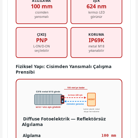
ALGILAMA
IŞIK
100 mm
624 nm
cisimden
kırmızı LED
yansımalı
görünür
ÇIKIŞ
KORUMA
PNP
IP69K
L-ON/D-ON
metal M18
seçilebilir
yıkanabilir
Fiziksel Yapı: Cisimden Yansımalı Çalışma
Prensibi
100 mm'ye kadar
E3FB metal M18 gövde
kırmızı LED ışık
HEDEF
cisimden yansıma
verici + alıcı aynı gövdede
karton · plastik · metal
ahşap · her malzeme
Diffuse Fotoelektrik — Reflektörsüz
Algılama
Algılama
100 mm