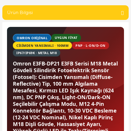
SIMATIC SAFETY
Ürün Bilgisi
Kaynakları - UPS
SIMATIC TIA PORTAL HMI Yazılımları
re Kesiciler
SIMATIC Yazılım Paketleri
UYGUN FİYAT
OMRON ORIJINAL
CISIMDEN YANSIMALI · 100MM
PNP · L-ON/D-ON
SIMOTION Hareket Kontrol Üniteleri
IP67/IP69K · METAL M18
alterleri
SIRIUS SAFETY
Omron E3FB-DP21 E3FB Serisi M18 Metal
Gövdeli Silindirik Fotoelektrik Sensör
er Şalterleri
(Fotosel): Cisimden Yansımalı (Diffuse-
WinCC Unified Runtime Yazılımları
Reflective) Tip, 100 mm Algılama
Mesafesi, Kırmızı LED Işık Kaynağı (624
nm), DC PNP Çıkış, Light-ON/Dark-ON
ler
Seçilebilir Çalışma Modu, M12 4-Pin
Konnektör Bağlantı, 10-30 VDC Besleme
ı
(12-24 VDC Nominal), Nikel Kaplı Pirinç
M18 Dişli Gövde, Hassasiyet Ayarı,
umuşak Yol Vericiler
Yüksek Güçlü LED ile Tozlu/Titreşimli