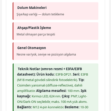
Dolum Makineleri
Şişe/kap varlığı — dolum tetikleme
Ahşap/Plastik İşleme
Metal olmayan parça tespiti
Genel Otomasyon
Nesne var/yok, seviye ve pozisyon algılama
Teknik Notlar (omron resmi + E3FA/E3FB
datasheet):
Ürün kodu:
E3FB-DP21.
Seri:
E3FB
(M18 metal gövdeli silindirik fotoelektrik).
Tip:
Cisimden yansımalı (diffuse-reflective), dahili
amplifikatör.
Algılama mesafesi:
100 mm.
Işık
kaynağı:
Kırmızı LED, 624 nm.
Çıkış:
PNP, Light-
ON/Dark-ON seçilebilir, maks. 100 mA yük akımı.
Bağlantı:
M12 4-pin konnektör.
Besleme:
10-30