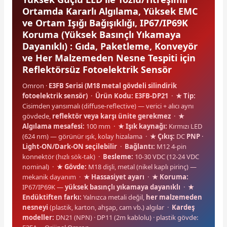
Ortamda Kararlı Algılama, Yüksek EMC
ve Ortam Işığı Bağışıklığı, IP67/IP69K
Koruma (Yüksek Basınçlı Yıkamaya
Dayanıklı) : Gıda, Paketleme, Konveyör
ve Her Malzemeden Nesne Tespiti için
Reflektörsüz Fotoelektrik Sensör
e Pako Şalterler
Omron ·
E3FB Serisi (M18 metal gövdeli silindirik
fotoelektrik sensör)
·
Ürün Kodu: E3FB-DP21
·
★ Tip:
Cisimden yansımalı (diffuse-reflective) — verici + alıcı aynı
gövdede,
reflektör veya karşı ünite gerekmez
·
★
Algılama mesafesi:
100 mm ·
★ Işık kaynağı:
Kırmızı LED
(624 nm) — görünür ışık, kolay hizalama ·
★ Çıkış:
DC
PNP
·
Light-ON/Dark-ON seçilebilir
·
Bağlantı:
M12 4-pin
konnektör (hızlı sök-tak) ·
Besleme:
10-30 VDC (12-24 VDC
nominal) ·
★ Gövde:
M18 dişli, metal (nikel kaplı pirinç) —
mekanik dayanım ·
★ Hassasiyet ayarı
·
★ Koruma:
IP67/IP69K —
yüksek basınçlı yıkamaya dayanıklı
·
★
Endüktiften farkı:
Yalnızca metali değil,
her malzemeden
nesneyi
(plastik, karton, ahşap, cam vb.) algılar ·
Kardeş
modeller:
DN21 (NPN) · DP11 (2m kablolu) · plastik gövde: