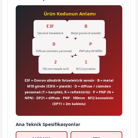
Ürün Kodunun Anlamı
E3F
B
Silindirik fotoelektrik
Metal gövde (A=plastik)
D
P
Diffuse (cisimden yansımalı)
PNP çıkış (N=NPN)
2
1
100 mm mesafe sınıfı
M12 konnektör
E3F = Omron silindirik fotoelektrik sensör · B = metal
M18 gövde (E3FA = plastik) · D = diffuse / cisimden
yansımalı (T = karşılıklı, R = reflektörlü) · P = PNP (N =
NPN) · DP21 = diffuse · PNP · 100mm · M12 konnektör
(DP11 = 2m kablolu)
Ana Teknik Spesifikasyonlar