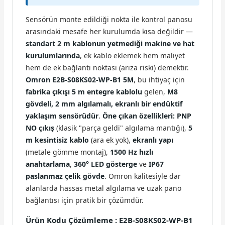
Sensörün monte edildiği nokta ile kontrol panosu
arasındaki mesafe her kurulumda kısa değildir —
standart 2 m kablonun yetmediği makine ve hat
kurulumlarında
, ek kablo eklemek hem maliyet
hem de ek bağlantı noktası (arıza riski) demektir.
Omron E2B-S08KS02-WP-B1 5M
, bu ihtiyaç için
fabrika çıkışı 5 m entegre kablolu
gelen,
M8
gövdeli, 2 mm algılamalı, ekranlı bir endüktif
yaklaşım sensörüdür
.
Öne çıkan özellikleri:
PNP
NO çıkış
(klasik "parça geldi" algılama mantığı),
5
m kesintisiz kablo
(ara ek yok),
ekranlı yapı
(metale gömme montaj),
1500 Hz hızlı
anahtarlama
,
360° LED gösterge
ve
IP67
paslanmaz çelik gövde
. Omron kalitesiyle dar
alanlarda hassas metal algılama ve uzak pano
bağlantısı için pratik bir çözümdür.
Ürün Kodu Çözümleme : E2B-S08KS02-WP-B1