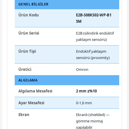
GENEL BILGILER
Ürün Kodu
E2B-S08KS02-WP-B1
5M
Ürün Serisi
E2B (silindirik endüktif
yaklaşım sensörü)
Ürün Tipi
Endüktif yaklaşım
sensörü (proximity)
Üretici
Omron
ALGILAMA
Algılama Mesafesi
2 mm ±%10
Ayar Mesafesi
0-1,6 mm
Ekran
Ekranlı (shielded) —
gömme montaj
yapılabilir