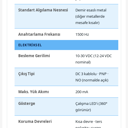
Standart Algılama Nesnesi
Demir esaslı metal
(diğer metallerde
mesafe kısalır)
Anahtarlama Frekansı
1500 Hz
ELEKTRIKSEL
Besleme Gerilimi
10-30 VDC (12-24 VDC
nominal)
Çıkış Tipi
DC 3 kablolu · PNP ·
NO (normalde açık)
Maks. Yük Akımı
200 mA
Gösterge
Çalışma LED'i (360°
görünür)
Koruma Devreleri
Kısa devre · ters
polarite · surge