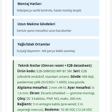
Montaj Hatları
Vida/parça varlık kontrolü, hatalı montaj tespiti
Uzun Makine Gövdeleri
Sensör-pano mesafesi uzun kurulumlar
Yağlı/Islak Ortamlar
Su/yağ dayanımı : tek parça kablo avantajı
Teknik Notlar (Omron resmi + E2B datasheet):
Ürün kodu:
E2B-S08KS02-WP-B1 5M.
Seri:
E2B
(silindirik endüktif, standart ortam).
Gövde:
M8 dişli,
paslanmaz çelik (SUS303 / 1.4305), kısa gövde.
Algılama mesafesi:
2 mm ±%10.
Ayar mesafesi:
0-
1,6 mm.
Ekran:
Ekranlı (shielded — gömme montaj).
Çıkış:
DC 3 kablolu, PNP, NO, maks. 200 mA.
Bağlantı:
5 m entegre kablo (pre-wired; 2 m
seçeneği mevcut).
Besleme:
10-30 VDC (12-24 VDC