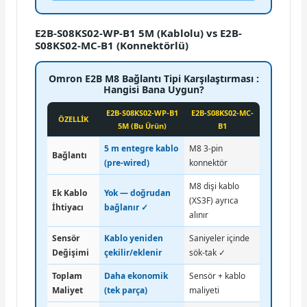
E2B-S08KS02-WP-B1 5M (Kablolu) vs E2B-
S08KS02-MC-B1 (Konnektörlü)
Omron E2B M8 Bağlantı Tipi Karşılaştırması :
Hangisi Bana Uygun?
E2B-S08KS02-WP-B1
E2B-S08KS02-MC-
ÖZELLİK
5M (Bu Ürün)
B1
5 m entegre kablo
M8 3-pin
Bağlantı
(pre-wired)
konnektör
M8 dişi kablo
Ek Kablo
Yok — doğrudan
(XS3F) ayrıca
İhtiyacı
bağlanır ✓
alınır
Sensör
Kablo yeniden
Saniyeler içinde
Değişimi
çekilir/eklenir
sök-tak ✓
Toplam
Daha ekonomik
Sensör + kablo
Maliyet
(tek parça)
maliyeti