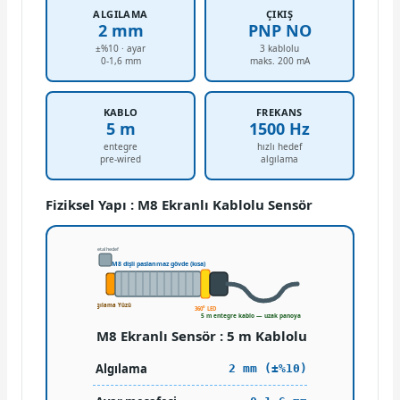
ALGILAMA
ÇIKIŞ
2 mm
PNP NO
±%10 · ayar
3 kablolu
0-1,6 mm
maks. 200 mA
KABLO
FREKANS
5 m
1500 Hz
entegre
hızlı hedef
pre-wired
algılama
Fiziksel Yapı : M8 Ekranlı Kablolu Sensör
metal hedef
M8 dişli paslanmaz gövde (kısa)
Algılama Yüzü
360° LED
5 m entegre kablo — uzak panoya doğrudan
M8 Ekranlı Sensör : 5 m Kablolu
Algılama
2 mm (±%10)