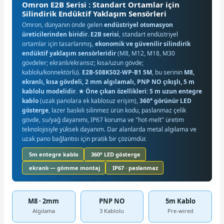
Omron E2B Serisi : Standart Ortamlar için
Silindirik Endüktif Yaklaşım Sensörleri
Omron, dünyanın önde gelen
endüstriyel otomasyon
üreticilerinden biridir
.
E2B serisi
, standart endüstriyel
ortamlar için tasarlanmış,
ekonomik ve güvenilir silindirik
endüktif yaklaşım sensörleridir
(M8, M12, M18, M30
gövdeler; ekranlı/ekransız; kısa/uzun gövde;
kablolu/konnektörlü).
E2B-S08KS02-WP-B1 5M
, bu serinin
M8,
ekranlı, kısa gövdeli, 2 mm algılamalı, PNP NO çıkışlı, 5 m
kablolu modelidir
.
★ Öne çıkan özellikleri:
5 m uzun entegre
kablo
(uzak panolara ek kablosuz erişim),
360° görünür LED
gösterge
, lazer baskılı silinmez ürün kodu, paslanmaz çelik
gövde, su/yağ dayanımı, IP67 koruma ve "hot-melt" üretim
teknolojisiyle yüksek dayanım. Dar alanlarda metal algılama ve
uzak pano bağlantısı için pratik bir çözümdür.
5m entegre kablo
360° LED gösterge
ekranlı — gömme montaj
IP67 · paslanmaz
M8 · 2mm
PNP NO
5m Kablo
Algılama
3 Kablolu
Pre-wired