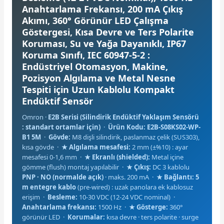
Anahtarlama Frekansı, 200 mA Çıkış
Akımı, 360° Görünür LED Çalışma
Göstergesi, Kısa Devre ve Ters Polarite
Koruması, Su ve Yağa Dayanıklı, IP67
Koruma Sınıfı, IEC 60947-5-2 :
Endüstriyel Otomasyon, Makine,
e Pako Şalterler
Pozisyon Algılama ve Metal Nesne
Tespiti için Uzun Kablolu Kompakt
Endüktif Sensör
Omron ·
E2B Serisi (Silindirik Endüktif Yaklaşım Sensörü
: standart ortamlar için)
·
Ürün Kodu: E2B-S08KS02-WP-
B1 5M
·
Gövde:
M8 dişli silindirik, paslanmaz çelik (SUS303),
kısa gövde ·
★ Algılama mesafesi:
2 mm (±%10) : ayar
mesafesi 0-1,6 mm ·
★ Ekranlı (shielded):
Metal içine
gömme (flush) montaj yapılabilir ·
★ Çıkış:
DC 3 kablolu
PNP · NO (normalde açık)
· maks. 200 mA ·
★ Bağlantı:
5
m entegre kablo
(pre-wired) : uzak panolara ek kablosuz
erişim ·
Besleme:
10-30 VDC (12-24 VDC nominal) ·
Anahtarlama frekansı:
1500 Hz ·
★ Gösterge:
360°
görünür LED ·
Korumalar:
kısa devre · ters polarite · surge