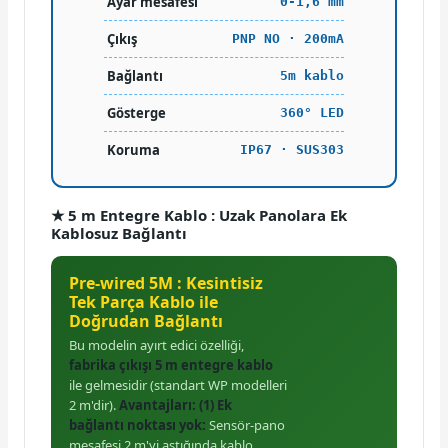
Ayar mesafesi
0-1,6 mm
Çıkış
PNP NO · 200mA
Bağlantı
5m kablo
Gösterge
360° LED
Koruma
IP67 · SUS303
★ 5 m Entegre Kablo : Uzak Panolara Ek
Kablosuz Bağlantı
Pre-wired 5M : Kesintisiz
Tek Parça Kablo ile
Doğrudan Bağlantı
Bu modelin ayırt edici özelliği,
fabrika çıkışı 5 m entegre kablo
ile gelmesidir (standart WP modelleri
2 m'dir).
Avantajları:
(1) Ek
bağlantı noktası yok:
Sensör-pano
mesafesi 2 m'yi aştığında kablo