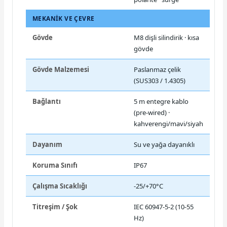
MEKANIK VE ÇEVRE
Gövde
M8 dişli silindirik · kısa
gövde
Gövde Malzemesi
Paslanmaz çelik
(SUS303 / 1.4305)
Bağlantı
5 m entegre kablo
(pre-wired) ·
kahverengi/mavi/siyah
Dayanım
Su ve yağa dayanıklı
Koruma Sınıfı
IP67
Çalışma Sıcaklığı
-25/+70°C
Titreşim / Şok
IEC 60947-5-2 (10-55
Hz)