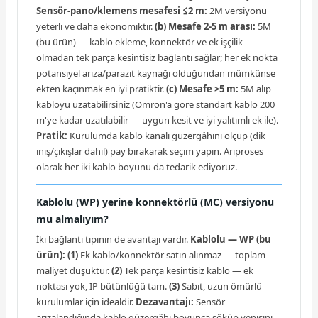
Sensör-pano/klemens mesafesi ≤2 m:
2M versiyonu
yeterli ve daha ekonomiktir.
(b) Mesafe 2-5 m arası:
5M
(bu ürün) — kablo ekleme, konnektör ve ek işçilik
olmadan tek parça kesintisiz bağlantı sağlar; her ek nokta
potansiyel arıza/parazit kaynağı olduğundan mümkünse
ekten kaçınmak en iyi pratiktir.
(c) Mesafe >5 m:
5M alıp
kabloyu uzatabilirsiniz (Omron'a göre standart kablo 200
m'ye kadar uzatılabilir — uygun kesit ve iyi yalıtımlı ek ile).
Pratik:
Kurulumda kablo kanalı güzergâhını ölçüp (dik
iniş/çıkışlar dahil) pay bırakarak seçim yapın. Ariproses
olarak her iki kablo boyunu da tedarik ediyoruz.
Kablolu (WP) yerine konnektörlü (MC) versiyonu
mu almalıyım?
İki bağlantı tipinin de avantajı vardır.
Kablolu — WP (bu
ürün):
(1)
Ek kablo/konnektör satın alınmaz — toplam
maliyet düşüktür.
(2)
Tek parça kesintisiz kablo — ek
noktası yok, IP bütünlüğü tam.
(3)
Sabit, uzun ömürlü
kurulumlar için idealdir.
Dezavantajı:
Sensör
arızalandığında kablo güzergâhı boyunca söküp yenisini