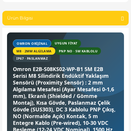
SIMATIC SAFETY
Kaynakları - UPS
Ürün Bilgisi
SIMATIC TIA PORTAL HMI Yazılımları
re Kesiciler
SIMATIC Yazılım Paketleri
UYGUN FIYAT
OMRON ORIJINAL
SIMOTION Hareket Kontrol Üniteleri
M8 · 2MM ALGILAMA
PNP NO · 5M KABLOLU
alterleri
IP67 · PASLANMAZ
SIRIUS SAFETY
Omron E2B-S08KS02-WP-B1 5M E2B
er Şalterleri
Serisi M8 Silindirik Endüktif Yaklaşım
WinCC Unified Runtime Yazılımları
Sensörü (Proximity Sensör) : 2 mm
Algılama Mesafesi (Ayar Mesafesi 0-1,6
mm), Ekranlı (Shielded / Gömme
ler
Montaj), Kısa Gövde, Paslanmaz Çelik
Gövde (SUS303), DC 3 Kablolu PNP Çıkış,
ı
NO (Normalde Açık) Kontak, 5 m
Entegre Kablo (Pre-wired), 10-30 VDC
Besleme (12-24 VDC Nominal), 1500 Hz
umuşak Yol Vericiler