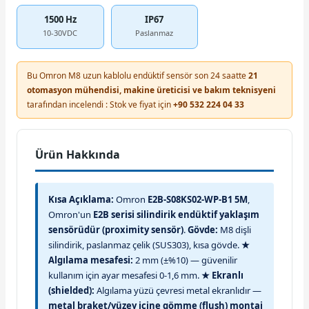
1500 Hz
IP67
10-30VDC
Paslanmaz
Bu Omron M8 uzun kablolu endüktif sensör son 24 saatte
21
otomasyon mühendisi, makine üreticisi ve bakım teknisyeni
tarafından incelendi : Stok ve fiyat için
+90 532 224 04 33
Ürün Hakkında
Kısa Açıklama:
Omron
E2B-S08KS02-WP-B1 5M
,
Omron'un
E2B serisi silindirik endüktif yaklaşım
sensörüdür (proximity sensör)
.
Gövde:
M8 dişli
silindirik, paslanmaz çelik (SUS303), kısa gövde.
★
Algılama mesafesi:
2 mm (±%10) — güvenilir
kullanım için ayar mesafesi 0-1,6 mm.
★ Ekranlı
(shielded):
Algılama yüzü çevresi metal ekranlıdır —
metal braket/yüzey içine gömme (flush) montaj