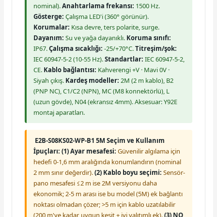
nominal).
Anahtarlama frekansı:
1500 Hz.
Gösterge:
Çalışma LED'i (360° görünür).
Korumalar:
Kısa devre, ters polarite, surge.
Dayanım:
Su ve yağa dayanıklı.
Koruma sınıfı:
IP67.
Çalışma sıcaklığı:
-25/+70°C.
Titreşim/şok:
IEC 60947-5-2 (10-55 Hz).
Standartlar:
IEC 60947-5-2,
CE.
Kablo bağlantısı:
Kahverengi +V · Mavi 0V ·
Siyah çıkış.
Kardeş modeller:
2M (2 m kablo), B2
(PNP NC), C1/C2 (NPN), MC (M8 konnektörlü), L
(uzun gövde), N04 (ekransız 4mm). Aksesuar: Y92E
montaj aparatları.
E2B-S08KS02-WP-B1 5M Seçim ve Kullanım
İpuçları:
(1) Ayar mesafesi:
Güvenilir algılama için
hedefi 0-1,6 mm aralığında konumlandırın (nominal
2 mm sınır değerdir).
(2) Kablo boyu seçimi:
Sensör-
pano mesafesi ≤2 m ise 2M versiyonu daha
ekonomik; 2-5 m arası ise bu model (5M) ek bağlantı
noktası olmadan çözer; >5 m için kablo uzatılabilir
(200 m'ye kadar, uygun kesit + iyi yalıtımlı ek).
(3) NO