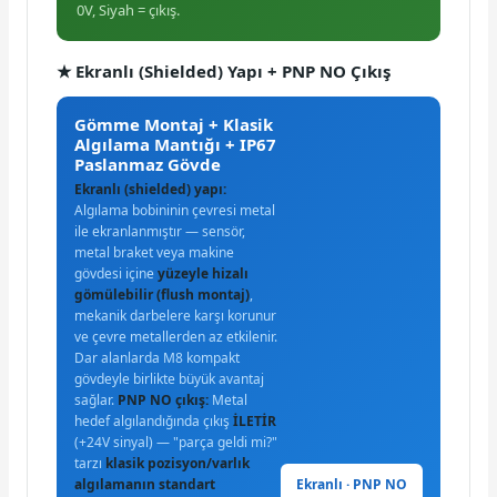
0V, Siyah = çıkış.
★ Ekranlı (Shielded) Yapı + PNP NO Çıkış
Gömme Montaj + Klasik
Algılama Mantığı + IP67
Paslanmaz Gövde
Ekranlı (shielded) yapı:
Algılama bobininin çevresi metal
ile ekranlanmıştır — sensör,
metal braket veya makine
gövdesi içine
yüzeyle hizalı
gömülebilir (flush montaj)
,
mekanik darbelere karşı korunur
ve çevre metallerden az etkilenir.
Dar alanlarda M8 kompakt
gövdeyle birlikte büyük avantaj
sağlar.
PNP NO çıkış:
Metal
hedef algılandığında çıkış
İLETİR
(+24V sinyal) — "parça geldi mi?"
tarzı
klasik pozisyon/varlık
Ekranlı · PNP NO
algılamanın standart