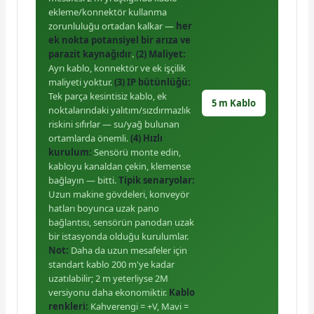
ekleme/konnektör kullanma
zorunluluğu ortadan kalkar —
her
ek nokta potansiyel bir arıza ve
parazit kaynağıdır
.
(2) Maliyet:
Ayrı kablo, konnektör ve ek işçilik
maliyeti yoktur.
(3) IP bütünlüğü:
Tek parça kesintisiz kablo, ek
5 m Kablo
noktalarındaki yalıtım/sızdırmazlık
riskini sıfırlar — su/yağ bulunan
ortamlarda önemli.
(4) Hızlı
kurulum:
Sensörü monte edin,
kabloyu kanaldan çekin, klemense
bağlayın — bitti.
Tipik senaryolar:
Uzun makine gövdeleri, konveyör
hatları boyunca uzak pano
bağlantısı, sensörün panodan uzak
bir istasyonda olduğu kurulumlar.
Not:
Daha da uzun mesafeler için
standart kablo 200 m'ye kadar
uzatılabilir; 2 m yeterliyse 2M
versiyonu daha ekonomiktir.
Kablo
renkleri:
Kahverengi = +V, Mavi =