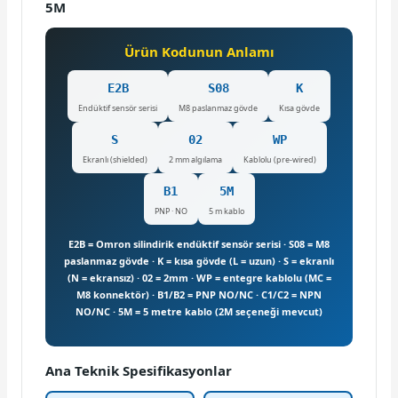
5M
Ürün Kodunun Anlamı
E2B
S08
K
Endüktif sensör serisi
M8 paslanmaz gövde
Kısa gövde
S
02
WP
Ekranlı (shielded)
2 mm algılama
Kablolu (pre-wired)
B1
5M
PNP · NO
5 m kablo
E2B = Omron silindirik endüktif sensör serisi · S08 = M8
paslanmaz gövde · K = kısa gövde (L = uzun) · S = ekranlı
(N = ekransız) · 02 = 2mm · WP = entegre kablolu (MC =
M8 konnektör) · B1/B2 = PNP NO/NC · C1/C2 = NPN
NO/NC · 5M = 5 metre kablo (2M seçeneği mevcut)
Ana Teknik Spesifikasyonlar