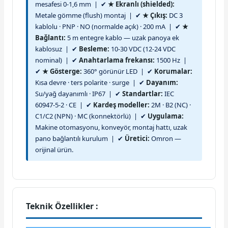
mesafesi 0-1,6 mm | ✔
★ Ekranlı (shielded):
Metale gömme (flush) montaj | ✔
★ Çıkış:
DC 3
kablolu · PNP · NO (normalde açık) · 200 mA | ✔
★
Bağlantı:
5 m entegre kablo — uzak panoya ek
kablosuz | ✔
Besleme:
10-30 VDC (12-24 VDC
nominal) | ✔
Anahtarlama frekansı:
1500 Hz |
✔
★ Gösterge:
360° görünür LED | ✔
Korumalar:
Kısa devre · ters polarite · surge | ✔
Dayanım:
Su/yağ dayanımlı · IP67 | ✔
Standartlar:
IEC
60947-5-2 · CE | ✔
Kardeş modeller:
2M · B2 (NC) ·
C1/C2 (NPN) · MC (konnektörlü) | ✔
Uygulama:
Makine otomasyonu, konveyör, montaj hattı, uzak
pano bağlantılı kurulum | ✔
Üretici:
Omron —
orijinal ürün.
Teknik Özellikler :