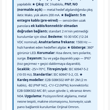
yapılabilir.
★ Çıkış:
DC 3 kablolu,
PNP, NO
(normalde açık)
— metal hedef algılandığında çıkış
iletir. Maks. yük akımı 200 mA.
★ Bağlantı:
5 m
entegre kablo (pre-wired)
— sensörden uzak
panolara
ek kablo/konnektör olmadan
doğrudan bağlantı
; standart 2 m'nin yetmediği
kurulumlar için ideal.
Besleme:
10-30 VDC (12-24
VDC nominal).
Anahtarlama frekansı:
1500 Hz —
hızlı hareket eden hedefleri algılar.
★ Gösterge:
360°
görünür LED.
Korumalar:
Kısa devre, ters polarite,
surge.
Dayanım:
Su ve yağa dayanıklı yapı — IP67
(toz geçirmez + geçici daldırmaya dayanıklı).
Sıcaklık:
-25/+70°C.
Titreşim/şok:
IEC 60947-5-2
(10-55 Hz).
Standartlar:
IEC 60947-5-2, CE.
★
Kardeş modeller:
E2B-S08KS02-WP-B1 2M (2 m
kablo), -B2 (PNP NC), -C1/-C2 (NPN); konnektörlü:
E2B-S08KS02-MC-B1; uzun gövde: L; ekransız 4mm:
N04.
Uygulama:
Pozisyon/limit algılama, metal
nesne tespiti, makine otomasyonu, konveyör, uzak
pano bağlantılı kurulumlar. Orijinal Omron.