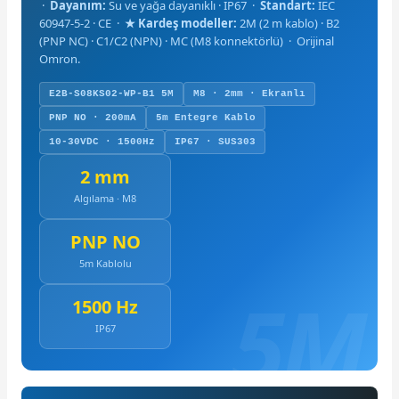
·
Dayanım:
Su ve yağa dayanıklı · IP67 ·
Standart:
IEC
60947-5-2 · CE ·
★ Kardeş modeller:
2M (2 m kablo) · B2
(PNP NC) · C1/C2 (NPN) · MC (M8 konnektörlü) · Orijinal
Omron.
E2B-S08KS02-WP-B1 5M
M8 · 2mm · Ekranlı
PNP NO · 200mA
5m Entegre Kablo
10-30VDC · 1500Hz
IP67 · SUS303
2 mm
Algılama · M8
PNP NO
5m Kablolu
1500 Hz
IP67