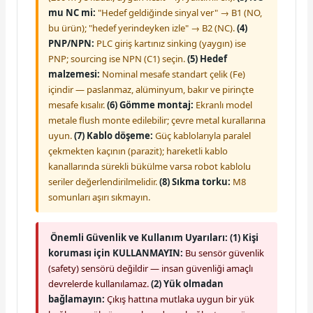
mu NC mi:
"Hedef geldiğinde sinyal ver" → B1 (NO,
bu ürün); "hedef yerindeyken izle" → B2 (NC).
(4)
PNP/NPN:
PLC giriş kartınız sinking (yaygın) ise
PNP; sourcing ise NPN (C1) seçin.
(5) Hedef
malzemesi:
Nominal mesafe standart çelik (Fe)
içindir — paslanmaz, alüminyum, bakır ve pirinçte
mesafe kısalır.
(6) Gömme montaj:
Ekranlı model
metale flush monte edilebilir; çevre metal kurallarına
uyun.
(7) Kablo döşeme:
Güç kablolarıyla paralel
çekmekten kaçının (parazit); hareketli kablo
kanallarında sürekli bükülme varsa robot kablolu
seriler değerlendirilmelidir.
(8) Sıkma torku:
M8
somunları aşırı sıkmayın.
Önemli Güvenlik ve Kullanım Uyarıları:
(1) Kişi
koruması için KULLANMAYIN:
Bu sensör güvenlik
(safety) sensörü değildir — insan güvenliği amaçlı
devrelerde kullanılamaz.
(2) Yük olmadan
bağlamayın:
Çıkış hattına mutlaka uygun bir yük