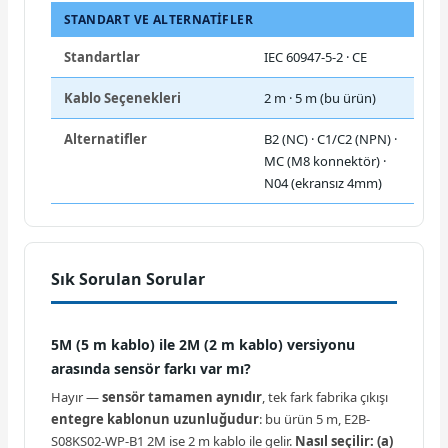
STANDART VE ALTERNATIFLER
Standartlar
IEC 60947-5-2 · CE
Kablo Seçenekleri
2 m · 5 m (bu ürün)
Alternatifler
B2 (NC) · C1/C2 (NPN) ·
MC (M8 konnektör) ·
N04 (ekransız 4mm)
Sık Sorulan Sorular
5M (5 m kablo) ile 2M (2 m kablo) versiyonu
arasında sensör farkı var mı?
Hayır —
sensör tamamen aynıdır
, tek fark fabrika çıkışı
entegre kablonun uzunluğudur
: bu ürün 5 m, E2B-
S08KS02-WP-B1 2M ise 2 m kablo ile gelir.
Nasıl seçilir:
(a)