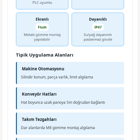
PLC uyumlu
Ekranlı
Dayanıklı
Flush
IP67
Metale gömme montaj
Su/yağ dayanımlı
yapılabilir
paslanmaz gövde
Tipik Uygulama Alanları
Makine Otomasyonu
Silindir konum, parça varlık, limit algılama
Konveyör Hatları
Hat boyunca uzak panoya 5m doğrudan bağlantı
Takım Tezgahları
Dar alanlarda M8 gömme montaj algılama