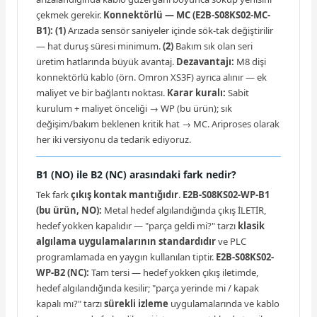
çekmek gerekir.
Konnektörlü — MC (E2B-S08KS02-MC-
B1):
(1)
Arızada sensör saniyeler içinde sök-tak değiştirilir
— hat duruş süresi minimum.
(2)
Bakım sık olan seri
üretim hatlarında büyük avantaj.
Dezavantajı:
M8 dişi
konnektörlü kablo (örn. Omron XS3F) ayrıca alınır — ek
maliyet ve bir bağlantı noktası.
Karar kuralı:
Sabit
kurulum + maliyet önceliği → WP (bu ürün); sık
değişim/bakım beklenen kritik hat → MC. Ariproses olarak
her iki versiyonu da tedarik ediyoruz.
B1 (NO) ile B2 (NC) arasındaki fark nedir?
Tek fark
çıkış kontak mantığıdır
.
E2B-S08KS02-WP-B1
(bu ürün, NO):
Metal hedef algılandığında çıkış İLETİR,
hedef yokken kapalıdır — "parça geldi mi?" tarzı
klasik
algılama uygulamalarının standardıdır
ve PLC
programlamada en yaygın kullanılan tiptir.
E2B-S08KS02-
WP-B2 (NC):
Tam tersi — hedef yokken çıkış iletimde,
hedef algılandığında kesilir; "parça yerinde mi / kapak
kapalı mı?" tarzı
sürekli izleme
uygulamalarında ve kablo