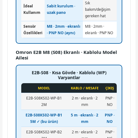
Sık
İdeal
Sabit kurulum ·
bakım/değişim
Kullanım
uzak pano
gereken hat
Sensör
M8 · 2mm · ekranlı
M8 · 2mm ·
Özellikleri
· PNP NO (aynı)
ekranlı · PNP NO
Omron E2B M8 (S08) Ekranlı · Kablolu Model
Ailesi
E2B-S08 · Kısa Gövde · Kablolu (WP)
Varyantlar
MODEL
KABLO / MESAFE
ÇIKIŞ
E2B-S08KS02-WP-B1
2 m · ekranlı · 2
PNP ·
2M
mm
NO
E2B-S08KS02-WP-B1
5 m · ekranlı · 2
PNP ·
5M ✓ (bu ürün)
mm
NO
E2B-S08KS02-WP-B2
2 m · ekranlı · 2
PNP ·