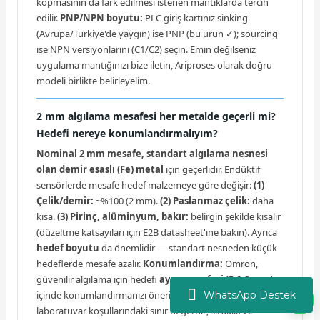
kopmasının da fark edilmesi istenen mantıklarda tercih
edilir.
PNP/NPN boyutu:
PLC giriş kartınız sinking
(Avrupa/Türkiye'de yaygın) ise PNP (bu ürün ✓); sourcing
ise NPN versiyonlarını (C1/C2) seçin. Emin değilseniz
uygulama mantığınızı bize iletin, Ariproses olarak doğru
modeli birlikte belirleyelim.
2 mm algılama mesafesi her metalde geçerli mi?
Hedefi nereye konumlandırmalıyım?
Nominal 2 mm mesafe, standart algılama nesnesi
olan demir esaslı (Fe) metal
için geçerlidir. Endüktif
sensörlerde mesafe hedef malzemeye göre değişir:
(1)
Çelik/demir:
~%100 (2 mm).
(2) Paslanmaz çelik:
daha
kısa.
(3) Pirinç, alüminyum, bakır:
belirgin şekilde kısalır
(düzeltme katsayıları için E2B datasheet'ine bakın). Ayrıca
hedef boyutu
da önemlidir — standart nesneden küçük
hedeflerde mesafe azalır.
Konumlandırma:
Omron,
güvenilir algılama için hedefi
ayar mesafesi (0-1,6 mm)
WhatsApp Destek
içinde konumlandırmanızı önerir — nominal 2 mm
laboratuvar koşullarındaki sınır değerdir; sıcaklık ve