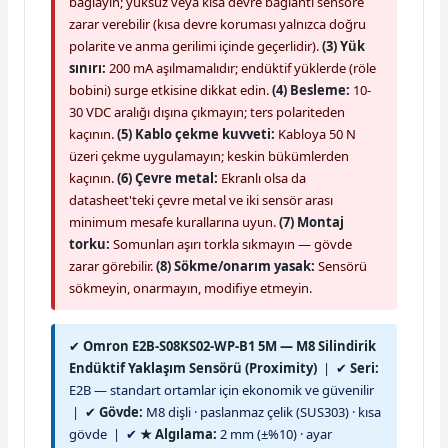
bağlayın; yüksüz veya kısa devre bağlantı sensöre
zarar verebilir (kısa devre koruması yalnızca doğru
polarite ve anma gerilimi içinde geçerlidir).
(3) Yük
sınırı:
200 mA aşılmamalıdır; endüktif yüklerde (röle
bobini) surge etkisine dikkat edin.
(4) Besleme:
10-
30 VDC aralığı dışına çıkmayın; ters polariteden
kaçının.
(5) Kablo çekme kuvveti:
Kabloya 50 N
üzeri çekme uygulamayın; keskin bükümlerden
kaçının.
(6) Çevre metal:
Ekranlı olsa da
datasheet'teki çevre metal ve iki sensör arası
minimum mesafe kurallarına uyun.
(7) Montaj
torku:
Somunları aşırı torkla sıkmayın — gövde
zarar görebilir.
(8) Sökme/onarım yasak:
Sensörü
sökmeyin, onarmayın, modifiye etmeyin.
✔
Omron E2B-S08KS02-WP-B1 5M — M8 Silindirik
Endüktif Yaklaşım Sensörü (Proximity)
| ✔
Seri:
E2B — standart ortamlar için ekonomik ve güvenilir
| ✔
Gövde:
M8 dişli · paslanmaz çelik (SUS303) · kısa
gövde | ✔
★ Algılama:
2 mm (±%10) · ayar