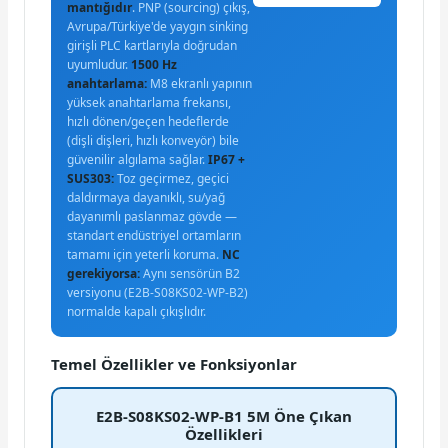
mantığıdır
. PNP (sourcing) çıkış,
Avrupa/Türkiye'de yaygın sinking
girişli PLC kartlarıyla doğrudan
uyumludur.
1500 Hz
anahtarlama:
M8 ekranlı yapının
yüksek anahtarlama frekansı,
hızlı dönen/geçen hedeflerde
(dişli dişleri, hızlı konveyör) bile
güvenilir algılama sağlar.
IP67 +
SUS303:
Toz geçirmez, geçici
daldırmaya dayanıklı, su/yağ
dayanımlı paslanmaz gövde —
standart endüstriyel ortamların
tamamı için yeterli koruma.
NC
gerekiyorsa:
Aynı sensörün B2
versiyonu (E2B-S08KS02-WP-B2)
normalde kapalı çıkışlıdır.
Temel Özellikler ve Fonksiyonlar
E2B-S08KS02-WP-B1 5M Öne Çıkan
Özellikleri