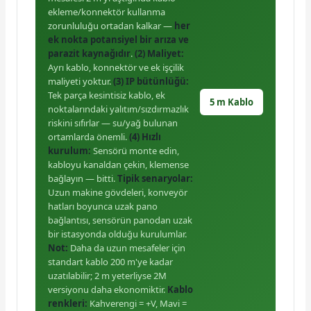
ekleme/konnektör kullanma
zorunluluğu ortadan kalkar —
her
ek nokta potansiyel bir arıza ve
parazit kaynağıdır
.
(2) Maliyet:
Ayrı kablo, konnektör ve ek işçilik
maliyeti yoktur.
(3) IP bütünlüğü:
Tek parça kesintisiz kablo, ek
5 m Kablo
noktalarındaki yalıtım/sızdırmazlık
riskini sıfırlar — su/yağ bulunan
ortamlarda önemli.
(4) Hızlı
kurulum:
Sensörü monte edin,
kabloyu kanaldan çekin, klemense
bağlayın — bitti.
Tipik senaryolar:
Uzun makine gövdeleri, konveyör
hatları boyunca uzak pano
bağlantısı, sensörün panodan uzak
bir istasyonda olduğu kurulumlar.
Not:
Daha da uzun mesafeler için
standart kablo 200 m'ye kadar
uzatılabilir; 2 m yeterliyse 2M
versiyonu daha ekonomiktir.
Kablo
renkleri:
Kahverengi = +V, Mavi =