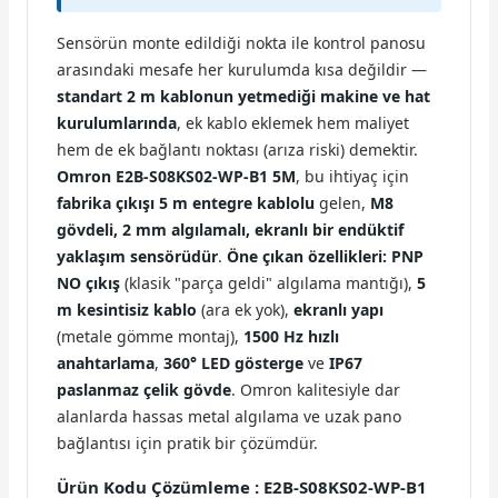
Sensörün monte edildiği nokta ile kontrol panosu
arasındaki mesafe her kurulumda kısa değildir —
standart 2 m kablonun yetmediği makine ve hat
kurulumlarında
, ek kablo eklemek hem maliyet
hem de ek bağlantı noktası (arıza riski) demektir.
Omron E2B-S08KS02-WP-B1 5M
, bu ihtiyaç için
fabrika çıkışı 5 m entegre kablolu
gelen,
M8
gövdeli, 2 mm algılamalı, ekranlı bir endüktif
yaklaşım sensörüdür
.
Öne çıkan özellikleri:
PNP
NO çıkış
(klasik "parça geldi" algılama mantığı),
5
m kesintisiz kablo
(ara ek yok),
ekranlı yapı
(metale gömme montaj),
1500 Hz hızlı
anahtarlama
,
360° LED gösterge
ve
IP67
paslanmaz çelik gövde
. Omron kalitesiyle dar
alanlarda hassas metal algılama ve uzak pano
bağlantısı için pratik bir çözümdür.
Ürün Kodu Çözümleme : E2B-S08KS02-WP-B1