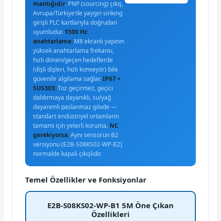
mantığıdır
. PNP (sourcing) çıkış,
Avrupa/Türkiye'de yaygın sinking
girişli PLC kartlarıyla doğrudan
uyumludur.
1500 Hz
anahtarlama:
M8 ekranlı yapının
yüksek anahtarlama frekansı,
hızlı dönen/geçen hedeflerde
(dişli dişleri, hızlı konveyör) bile
güvenilir algılama sağlar.
IP67 +
SUS303:
Toz geçirmez, geçici
daldırmaya dayanıklı, su/yağ
dayanımlı paslanmaz gövde —
standart endüstriyel ortamların
tamamı için yeterli koruma.
NC
gerekiyorsa:
Aynı sensörün B2
versiyonu (E2B-S08KS02-WP-B2)
normalde kapalı çıkışlıdır.
Temel Özellikler ve Fonksiyonlar
E2B-S08KS02-WP-B1 5M Öne Çıkan
Özellikleri