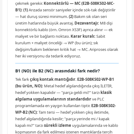
çekmek gerekir.
Konnektörlü — MC (E2B-S08KS02-MC-
B1):
(1)
Arızada sensör saniyeler içinde sök-tak değiştirilir
— hat duruş süresi minimum.
(2)
Bakım sık olan seri
üretim hatlarında büyük avantaj.
Dezavantajı:
M8 dişi
konnektörlü kablo (örn. Omron XS3F) ayrıca alınır — ek
maliyet ve bir bağlantı noktası.
Karar kuralı:
Sabit
kurulum + maliyet önceliği → WP (bu ürün); sık
değişim/bakım beklenen kritik hat → MC. Ariproses olarak
her iki versiyonu da tedarik ediyoruz.
B1 (NO) ile B2 (NC) arasındaki fark nedir?
Tek fark
çıkış kontak mantığıdır
.
E2B-S08KS02-WP-B1
(bu ürün, NO):
Metal hedef algılandığında çıkış İLETİR,
hedef yokken kapalıdır — "parça geldi mi?" tarzı
klasik
algılama uygulamalarının standardıdır
ve PLC
programlamada en yaygın kullanılan tiptir.
E2B-S08KS02-
WP-B2 (NC):
Tam tersi — hedef yokken çıkış iletimde,
hedef algılandığında kesilir; "parça yerinde mi / kapak
kapalı mı?" tarzı
sürekli izleme
uygulamalarında ve kablo
kopmasının da fark edilmesi istenen mantıklarda tercih