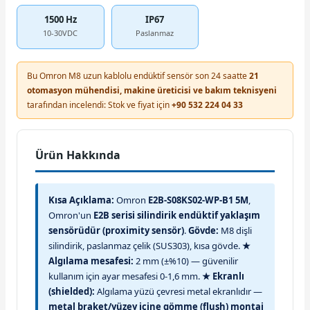
1500 Hz
IP67
10-30VDC
Paslanmaz
Bu Omron M8 uzun kablolu endüktif sensör son 24 saatte
21
otomasyon mühendisi, makine üreticisi ve bakım teknisyeni
tarafından incelendi: Stok ve fiyat için
+90 532 224 04 33
Ürün Hakkında
Kısa Açıklama:
Omron
E2B-S08KS02-WP-B1 5M
,
Omron'un
E2B serisi silindirik endüktif yaklaşım
sensörüdür (proximity sensör)
.
Gövde:
M8 dişli
silindirik, paslanmaz çelik (SUS303), kısa gövde.
★
Algılama mesafesi:
2 mm (±%10) — güvenilir
kullanım için ayar mesafesi 0-1,6 mm.
★ Ekranlı
(shielded):
Algılama yüzü çevresi metal ekranlıdır —
metal braket/yüzey içine gömme (flush) montaj