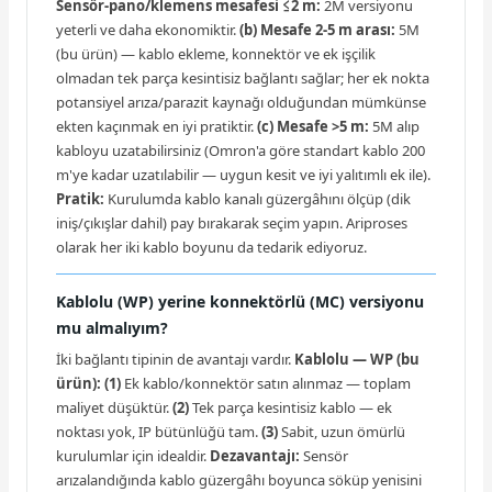
Sensör-pano/klemens mesafesi ≤2 m:
2M versiyonu
yeterli ve daha ekonomiktir.
(b) Mesafe 2-5 m arası:
5M
(bu ürün) — kablo ekleme, konnektör ve ek işçilik
olmadan tek parça kesintisiz bağlantı sağlar; her ek nokta
potansiyel arıza/parazit kaynağı olduğundan mümkünse
ekten kaçınmak en iyi pratiktir.
(c) Mesafe >5 m:
5M alıp
kabloyu uzatabilirsiniz (Omron'a göre standart kablo 200
m'ye kadar uzatılabilir — uygun kesit ve iyi yalıtımlı ek ile).
Pratik:
Kurulumda kablo kanalı güzergâhını ölçüp (dik
iniş/çıkışlar dahil) pay bırakarak seçim yapın. Ariproses
olarak her iki kablo boyunu da tedarik ediyoruz.
Kablolu (WP) yerine konnektörlü (MC) versiyonu
mu almalıyım?
İki bağlantı tipinin de avantajı vardır.
Kablolu — WP (bu
ürün):
(1)
Ek kablo/konnektör satın alınmaz — toplam
maliyet düşüktür.
(2)
Tek parça kesintisiz kablo — ek
noktası yok, IP bütünlüğü tam.
(3)
Sabit, uzun ömürlü
kurulumlar için idealdir.
Dezavantajı:
Sensör
arızalandığında kablo güzergâhı boyunca söküp yenisini