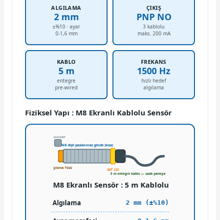
ALGILAMA
ÇIKIŞ
2 mm
PNP NO
±%10 · ayar
3 kablolu
0-1,6 mm
maks. 200 mA
KABLO
FREKANS
5 m
1500 Hz
entegre
hızlı hedef
pre-wired
algılama
Fiziksel Yapı : M8 Ekranlı Kablolu Sensör
metal hedef
M8 dişli paslanmaz gövde (kısa)
Algılama Yüzü
360° LED
5 m entegre kablo — uzak panoya doğrudan
M8 Ekranlı Sensör : 5 m Kablolu
Algılama
2 mm (±%10)