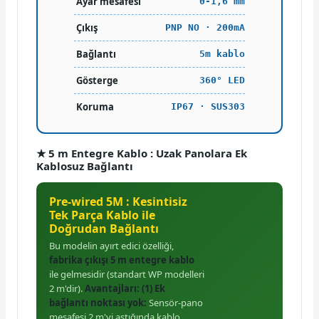
Ayar mesafesi
0-1,6 mm
Çıkış
PNP NO · 200mA
Bağlantı
5m kablo
Gösterge
360° LED
Koruma
IP67 · SUS303
★ 5 m Entegre Kablo : Uzak Panolara Ek
Kablosuz Bağlantı
Pre-wired 5M : Kesintisiz
Tek Parça Kablo ile
Doğrudan Bağlantı
Bu modelin ayırt edici özelliği,
fabrika çıkışı 5 m entegre kablo
ile gelmesidir (standart WP modelleri
2 m'dir).
Avantajları:
(1) Ek
bağlantı noktası yok:
Sensör-pano
mesafesi 2 m'yi aştığında kablo