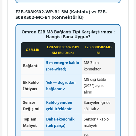
E2B-S08KS02-WP-B1 5M (Kablolu) vs E2B-
S08KS02-MC-B1 (Konnektörlü)
Omron E2B M8 Bağlantı Tipi Karşılaştırması :
Hangisi Bana Uygun?
E2B-S08KS02-WP-B1
E2B-S08KS02-MC-
ÖZELLİK
5M (Bu Ürün)
B1
5 m entegre kablo
M8 3-pin
Bağlantı
(pre-wired)
konnektör
M8 dişi kablo
Ek Kablo
Yok — doğrudan
(XS3F) ayrıca
İhtiyacı
bağlanır ✓
alınır
Sensör
Kablo yeniden
Saniyeler içinde
Değişimi
çekilir/eklenir
sök-tak ✓
Toplam
Daha ekonomik
Sensör + kablo
Maliyet
(tek parça)
maliyeti
Sık