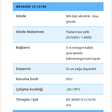
MEKANIK VE ÇEVRE
Gövde
M8 dişli silindirik · kısa
gövde
Gövde Malzemesi
Paslanmaz çelik
(SUS303 / 1.4305)
Bağlantı
5 m entegre kablo
(pre-wired) ·
kahverengi/mavi/siyah
Dayanım
Su ve yağa dayanıklı
Koruma Sınıfı
IP67
Çalışma Sıcaklığı
-25/+70°C
Titreşim / Şok
IEC 60947-5-2 (10-55
Hz)