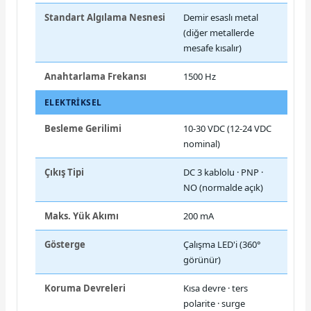
Standart Algılama Nesnesi
Demir esaslı metal
(diğer metallerde
mesafe kısalır)
Anahtarlama Frekansı
1500 Hz
ELEKTRIKSEL
Besleme Gerilimi
10-30 VDC (12-24 VDC
nominal)
Çıkış Tipi
DC 3 kablolu · PNP ·
NO (normalde açık)
Maks. Yük Akımı
200 mA
Gösterge
Çalışma LED'i (360°
görünür)
Koruma Devreleri
Kısa devre · ters
polarite · surge