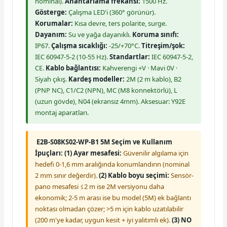
nominal).
Anahtarlama frekansı:
1500 Hz.
Gösterge:
Çalışma LED'i (360° görünür).
Korumalar:
Kısa devre, ters polarite, surge.
Dayanım:
Su ve yağa dayanıklı.
Koruma sınıfı:
IP67.
Çalışma sıcaklığı:
-25/+70°C.
Titreşim/şok:
IEC 60947-5-2 (10-55 Hz).
Standartlar:
IEC 60947-5-2,
CE.
Kablo bağlantısı:
Kahverengi +V · Mavi 0V ·
Siyah çıkış.
Kardeş modeller:
2M (2 m kablo), B2
(PNP NC), C1/C2 (NPN), MC (M8 konnektörlü), L
(uzun gövde), N04 (ekransız 4mm). Aksesuar: Y92E
montaj aparatları.
E2B-S08KS02-WP-B1 5M Seçim ve Kullanım
İpuçları:
(1) Ayar mesafesi:
Güvenilir algılama için
hedefi 0-1,6 mm aralığında konumlandırın (nominal
2 mm sınır değerdir).
(2) Kablo boyu seçimi:
Sensör-
pano mesafesi ≤2 m ise 2M versiyonu daha
ekonomik; 2-5 m arası ise bu model (5M) ek bağlantı
noktası olmadan çözer; >5 m için kablo uzatılabilir
(200 m'ye kadar, uygun kesit + iyi yalıtımlı ek).
(3) NO