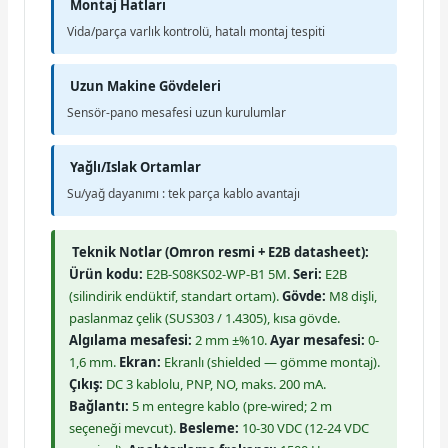
Montaj Hatları
Vida/parça varlık kontrolü, hatalı montaj tespiti
Uzun Makine Gövdeleri
Sensör-pano mesafesi uzun kurulumlar
Yağlı/Islak Ortamlar
Su/yağ dayanımı : tek parça kablo avantajı
Teknik Notlar (Omron resmi + E2B datasheet):
Ürün kodu:
E2B-S08KS02-WP-B1 5M.
Seri:
E2B
(silindirik endüktif, standart ortam).
Gövde:
M8 dişli,
paslanmaz çelik (SUS303 / 1.4305), kısa gövde.
Algılama mesafesi:
2 mm ±%10.
Ayar mesafesi:
0-
1,6 mm.
Ekran:
Ekranlı (shielded — gömme montaj).
Çıkış:
DC 3 kablolu, PNP, NO, maks. 200 mA.
Bağlantı:
5 m entegre kablo (pre-wired; 2 m
seçeneği mevcut).
Besleme:
10-30 VDC (12-24 VDC