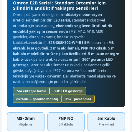
Omron E2B Serisi : Standart Ortamlar için
Silindirik Endüktif Yaklaşım Sensörleri
Omron, dünyanın önde gelen
endüstriyel otomasyon
üreticilerinden biridir
.
E2B serisi
, standart endüstriyel
ortamlar için tasarlanmış,
ekonomik ve güvenilir silindirik
endüktif yaklaşım sensörleridir
(M8, M12, M18, M30
gövdeler; ekranlı/ekransız; kısa/uzun gövde;
kablolu/konnektörlü).
E2B-S08KS02-WP-B1 5M
, bu serinin
M8,
ekranlı, kısa gövdeli, 2 mm algılamalı, PNP NO çıkışlı, 5 m
kablolu modelidir
.
★ Öne çıkan özellikleri:
5 m uzun entegre
kablo
(uzak panolara ek kablosuz erişim),
360° görünür LED
gösterge
, lazer baskılı silinmez ürün kodu, paslanmaz çelik
gövde, su/yağ dayanımı, IP67 koruma ve "hot-melt" üretim
teknolojisiyle yüksek dayanım. Dar alanlarda metal algılama ve
uzak pano bağlantısı için pratik bir çözümdür.
5m entegre kablo
360° LED gösterge
ekranlı — gömme montaj
IP67 · paslanmaz
M8 · 2mm
PNP NO
5m Kablo
Algılama
3 Kablolu
Pre-wired