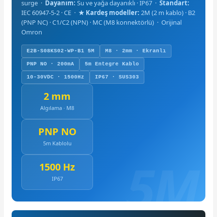
surge ·
Dayanım:
Su ve yağa dayanıklı · IP67 ·
Standart:
IEC 60947-5-2 · CE ·
★ Kardeş modeller:
2M (2 m kablo) · B2
(PNP NC) · C1/C2 (NPN) · MC (M8 konnektörlü) · Orijinal
Omron
E2B-S08KS02-WP-B1 5M
M8 · 2mm · Ekranlı
PNP NO · 200mA
5m Entegre Kablo
10-30VDC · 1500Hz
IP67 · SUS303
2 mm
Algılama · M8
PNP NO
5m Kablolu
1500 Hz
IP67