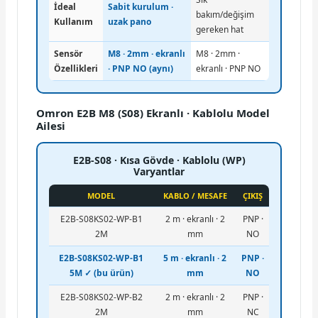
İdeal
Sabit kurulum ·
bakım/değişim
Kullanım
uzak pano
gereken hat
Sensör
M8 · 2mm · ekranlı
M8 · 2mm ·
Özellikleri
· PNP NO (aynı)
ekranlı · PNP NO
Omron E2B M8 (S08) Ekranlı · Kablolu Model
Ailesi
E2B-S08 · Kısa Gövde · Kablolu (WP)
Varyantlar
MODEL
KABLO / MESAFE
ÇIKIŞ
E2B-S08KS02-WP-B1
2 m · ekranlı · 2
PNP ·
2M
mm
NO
E2B-S08KS02-WP-B1
5 m · ekranlı · 2
PNP ·
5M ✓ (bu ürün)
mm
NO
E2B-S08KS02-WP-B2
2 m · ekranlı · 2
PNP ·
2M
mm
NC