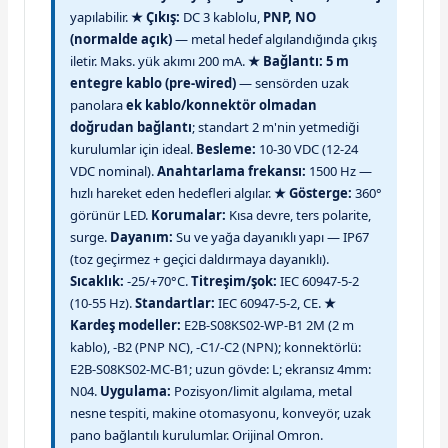
yapılabilir.
★ Çıkış:
DC 3 kablolu,
PNP, NO
(normalde açık)
— metal hedef algılandığında çıkış
iletir. Maks. yük akımı 200 mA.
★ Bağlantı:
5 m
entegre kablo (pre-wired)
— sensörden uzak
panolara
ek kablo/konnektör olmadan
doğrudan bağlantı
; standart 2 m'nin yetmediği
kurulumlar için ideal.
Besleme:
10-30 VDC (12-24
VDC nominal).
Anahtarlama frekansı:
1500 Hz —
hızlı hareket eden hedefleri algılar.
★ Gösterge:
360°
görünür LED.
Korumalar:
Kısa devre, ters polarite,
surge.
Dayanım:
Su ve yağa dayanıklı yapı — IP67
(toz geçirmez + geçici daldırmaya dayanıklı).
Sıcaklık:
-25/+70°C.
Titreşim/şok:
IEC 60947-5-2
(10-55 Hz).
Standartlar:
IEC 60947-5-2, CE.
★
Kardeş modeller:
E2B-S08KS02-WP-B1 2M (2 m
kablo), -B2 (PNP NC), -C1/-C2 (NPN); konnektörlü:
E2B-S08KS02-MC-B1; uzun gövde: L; ekransız 4mm:
N04.
Uygulama:
Pozisyon/limit algılama, metal
nesne tespiti, makine otomasyonu, konveyör, uzak
pano bağlantılı kurulumlar. Orijinal Omron.