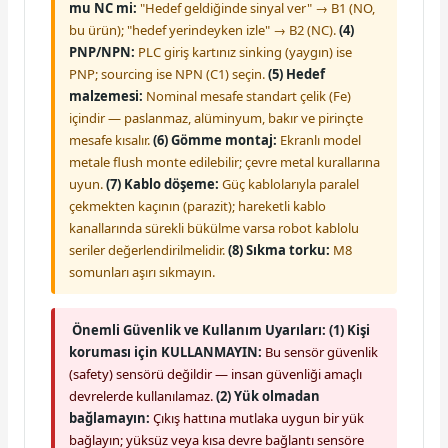
mu NC mi:
"Hedef geldiğinde sinyal ver" → B1 (NO,
bu ürün); "hedef yerindeyken izle" → B2 (NC).
(4)
PNP/NPN:
PLC giriş kartınız sinking (yaygın) ise
PNP; sourcing ise NPN (C1) seçin.
(5) Hedef
malzemesi:
Nominal mesafe standart çelik (Fe)
içindir — paslanmaz, alüminyum, bakır ve pirinçte
mesafe kısalır.
(6) Gömme montaj:
Ekranlı model
metale flush monte edilebilir; çevre metal kurallarına
uyun.
(7) Kablo döşeme:
Güç kablolarıyla paralel
çekmekten kaçının (parazit); hareketli kablo
kanallarında sürekli bükülme varsa robot kablolu
seriler değerlendirilmelidir.
(8) Sıkma torku:
M8
somunları aşırı sıkmayın.
Önemli Güvenlik ve Kullanım Uyarıları:
(1) Kişi
koruması için KULLANMAYIN:
Bu sensör güvenlik
(safety) sensörü değildir — insan güvenliği amaçlı
devrelerde kullanılamaz.
(2) Yük olmadan
bağlamayın:
Çıkış hattına mutlaka uygun bir yük
bağlayın; yüksüz veya kısa devre bağlantı sensöre