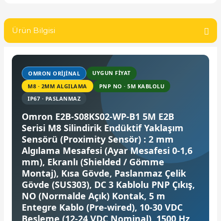
SIMATIC SAFETY
Kaynakları - UPS
Ürün Bilgisi
SIMATIC TIA PORTAL HMI Yazılımları
re Kesiciler
SIMATIC Yazılım Paketleri
UYGUN FİYAT
OMRON ORIJINAL
SIMOTION Hareket Kontrol Üniteleri
M8 · 2MM ALGILAMA
PNP NO · 5M KABLOLU
alterleri
IP67 · PASLANMAZ
SIRIUS SAFETY
Omron E2B-S08KS02-WP-B1 5M E2B
er Şalterleri
Serisi M8 Silindirik Endüktif Yaklaşım
WinCC Unified Runtime Yazılımları
Sensörü (Proximity Sensör) : 2 mm
Algılama Mesafesi (Ayar Mesafesi 0-1,6
mm), Ekranlı (Shielded / Gömme
ler
Montaj), Kısa Gövde, Paslanmaz Çelik
Gövde (SUS303), DC 3 Kablolu PNP Çıkış,
ı
NO (Normalde Açık) Kontak, 5 m
Entegre Kablo (Pre-wired), 10-30 VDC
Besleme (12-24 VDC Nominal), 1500 Hz
umuşak Yol Vericiler