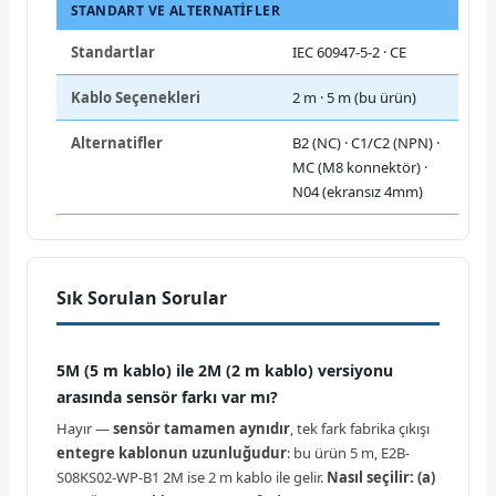
STANDART VE ALTERNATIFLER
Standartlar
IEC 60947-5-2 · CE
Kablo Seçenekleri
2 m · 5 m (bu ürün)
Alternatifler
B2 (NC) · C1/C2 (NPN) ·
MC (M8 konnektör) ·
N04 (ekransız 4mm)
Sık Sorulan Sorular
5M (5 m kablo) ile 2M (2 m kablo) versiyonu
arasında sensör farkı var mı?
Hayır —
sensör tamamen aynıdır
, tek fark fabrika çıkışı
entegre kablonun uzunluğudur
: bu ürün 5 m, E2B-
S08KS02-WP-B1 2M ise 2 m kablo ile gelir.
Nasıl seçilir:
(a)