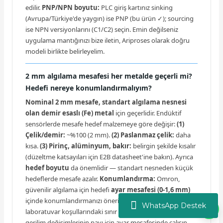
edilir.
PNP/NPN boyutu:
PLC giriş kartınız sinking
(Avrupa/Türkiye'de yaygın) ise PNP (bu ürün ✓); sourcing
ise NPN versiyonlarını (C1/C2) seçin. Emin değilseniz
uygulama mantığınızı bize iletin, Ariproses olarak doğru
modeli birlikte belirleyelim.
2 mm algılama mesafesi her metalde geçerli mi?
Hedefi nereye konumlandırmalıyım?
Nominal 2 mm mesafe, standart algılama nesnesi
olan demir esaslı (Fe) metal
için geçerlidir. Endüktif
sensörlerde mesafe hedef malzemeye göre değişir:
(1)
Çelik/demir:
~%100 (2 mm).
(2) Paslanmaz çelik:
daha
kısa.
(3) Pirinç, alüminyum, bakır:
belirgin şekilde kısalır
(düzeltme katsayıları için E2B datasheet'ine bakın). Ayrıca
hedef boyutu
da önemlidir — standart nesneden küçük
hedeflerde mesafe azalır.
Konumlandırma:
Omron,
güvenilir algılama için hedefi
ayar mesafesi (0-1,6 mm)
içinde konumlandırmanızı önerir — nominal 2 mm
WhatsApp Destek
laboratuvar koşullarındaki sınır değerdir; sıcaklık ve
gerilim değişimlerinin payı için ayar mesafesinde çalışın.