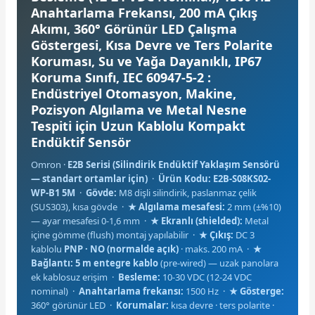
Anahtarlama Frekansı, 200 mA Çıkış
Akımı, 360° Görünür LED Çalışma
Göstergesi, Kısa Devre ve Ters Polarite
Koruması, Su ve Yağa Dayanıklı, IP67
Koruma Sınıfı, IEC 60947-5-2 :
Endüstriyel Otomasyon, Makine,
e Pako Şalterler
Pozisyon Algılama ve Metal Nesne
Tespiti için Uzun Kablolu Kompakt
Endüktif Sensör
Omron ·
E2B Serisi (Silindirik Endüktif Yaklaşım Sensörü
— standart ortamlar için)
·
Ürün Kodu: E2B-S08KS02-
WP-B1 5M
·
Gövde:
M8 dişli silindirik, paslanmaz çelik
(SUS303), kısa gövde ·
★ Algılama mesafesi:
2 mm (±%10)
— ayar mesafesi 0-1,6 mm ·
★ Ekranlı (shielded):
Metal
içine gömme (flush) montaj yapılabilir ·
★ Çıkış:
DC 3
kablolu
PNP · NO (normalde açık)
· maks. 200 mA ·
★
Bağlantı:
5 m entegre kablo
(pre-wired) — uzak panolara
ek kablosuz erişim ·
Besleme:
10-30 VDC (12-24 VDC
nominal) ·
Anahtarlama frekansı:
1500 Hz ·
★ Gösterge:
360° görünür LED ·
Korumalar:
kısa devre · ters polarite ·