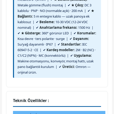
Metale gömme (flush) montaj | ✔
★ Çıkış:
DC 3
kablolu · PNP · NO (normalde açık) · 200 mA | ✔
★
Bağlantı:
5 m entegre kablo — uzak panoya ek
kablosuz | ✔
Besleme:
10-30 VDC (12-24 VDC
nominal) | ✔
Anahtarlama frekansı:
1500 Hz |
✔
★ Gösterge:
360° görünür LED | ✔
Korumalar:
Kısa devre · ters polarite · surge | ✔
Dayanım:
Su/yağ dayanımlı · IP67 | ✔
Standartlar:
IEC
60947-5-2 · CE | ✔
Kardeş modeller:
2M · B2 (NC) ·
C1/C2 (NPN) · MC (konnektörlü) | ✔
Uygulama:
Makine otomasyonu, konveyör, montaj hattı, uzak
pano bağlantılı kurulum | ✔
Üretici:
Omron —
orijinal ürün.
Teknik Özellikler :