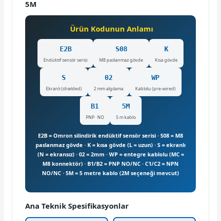
5M
Ürün Kodunun Anlamı
E2B
S08
K
Endüktif sensör serisi
M8 paslanmaz gövde
Kısa gövde
S
02
WP
Ekranlı (shielded)
2 mm algılama
Kablolu (pre-wired)
B1
5M
PNP · NO
5 m kablo
E2B = Omron silindirik endüktif sensör serisi · S08 = M8
paslanmaz gövde · K = kısa gövde (L = uzun) · S = ekranlı
(N = ekransız) · 02 = 2mm · WP = entegre kablolu (MC =
M8 konnektör) · B1/B2 = PNP NO/NC · C1/C2 = NPN
NO/NC · 5M = 5 metre kablo (2M seçeneği mevcut)
Ana Teknik Spesifikasyonlar