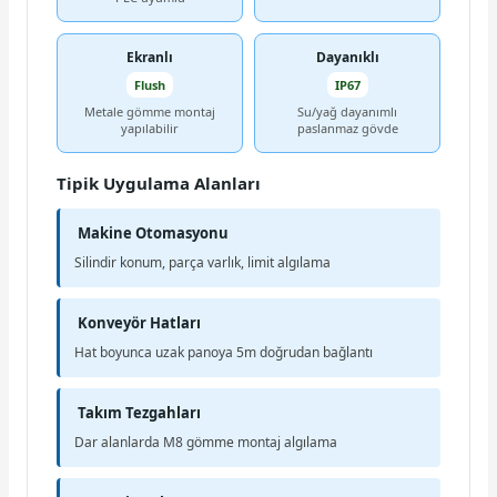
Ekranlı
Dayanıklı
Flush
IP67
Metale gömme montaj
Su/yağ dayanımlı
yapılabilir
paslanmaz gövde
Tipik Uygulama Alanları
Makine Otomasyonu
Silindir konum, parça varlık, limit algılama
Konveyör Hatları
Hat boyunca uzak panoya 5m doğrudan bağlantı
Takım Tezgahları
Dar alanlarda M8 gömme montaj algılama