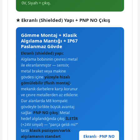
0V, Siyah = çıkış.
★ Ekranlı (Shielded) Yapı + PNP NO Çıkış
Gömme Montaj + Klasik
Algılama Mantığı + IP67
Paslanmaz Gövde
Ekranlı (shielded) yapı:
Algılama bobininin çevresi metal
ile ekranlanmıştır — sensör,
metal braket veya makine
gövdesi içine
yüzeyle hizalı
gömülebilir (flush montaj)
,
mekanik darbelere karşı korunur
ve çevre metallerden az etkilenir.
Dar alanlarda M8 kompakt
gövdeyle birlikte büyük avantaj
sağlar.
PNP NO çıkış:
Metal
hedef algılandığında çıkış
İLETİR
(+24V sinyal) — "parça geldi mi?"
tarzı
klasik pozisyon/varlık
Ekranlı · PNP NO
algılamanın standart