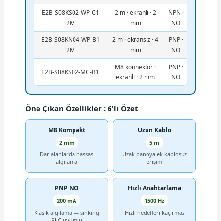
E2B-S08KS02-WP-C1
2 m · ekranlı · 2
NPN ·
2M
mm
NO
E2B-S08KN04-WP-B1
2 m · ekransız · 4
PNP ·
2M
mm
NO
M8 konnektör ·
PNP ·
E2B-S08KS02-MC-B1
ekranlı · 2 mm
NO
Öne Çıkan Özellikler : 6'lı Özet
M8 Kompakt
Uzun Kablo
2 mm
5 m
Dar alanlarda hassas
Uzak panoya ek kablosuz
algılama
erişim
PNP NO
Hızlı Anahtarlama
200 mA
1500 Hz
Klasik algılama — sinking
Hızlı hedefleri kaçırmaz
PLC uyumlu