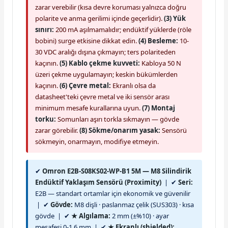
zarar verebilir (kısa devre koruması yalnızca doğru
polarite ve anma gerilimi içinde geçerlidir).
(3) Yük
sınırı:
200 mA aşılmamalıdır; endüktif yüklerde (röle
bobini) surge etkisine dikkat edin.
(4) Besleme:
10-
30 VDC aralığı dışına çıkmayın; ters polariteden
kaçının.
(5) Kablo çekme kuvveti:
Kabloya 50 N
üzeri çekme uygulamayın; keskin bükümlerden
kaçının.
(6) Çevre metal:
Ekranlı olsa da
datasheet'teki çevre metal ve iki sensör arası
minimum mesafe kurallarına uyun.
(7) Montaj
torku:
Somunları aşırı torkla sıkmayın — gövde
zarar görebilir.
(8) Sökme/onarım yasak:
Sensörü
sökmeyin, onarmayın, modifiye etmeyin.
✔
Omron E2B-S08KS02-WP-B1 5M — M8 Silindirik
Endüktif Yaklaşım Sensörü (Proximity)
| ✔
Seri:
E2B — standart ortamlar için ekonomik ve güvenilir
| ✔
Gövde:
M8 dişli · paslanmaz çelik (SUS303) · kısa
gövde | ✔
★ Algılama:
2 mm (±%10) · ayar
mesafesi 0-1,6 mm | ✔
★ Ekranlı (shielded):