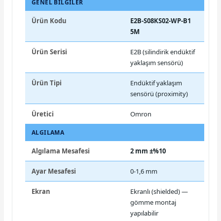
GENEL BILGILER
Ürün Kodu
E2B-S08KS02-WP-B1
5M
Ürün Serisi
E2B (silindirik endüktif
yaklaşım sensörü)
Ürün Tipi
Endüktif yaklaşım
sensörü (proximity)
Üretici
Omron
ALGILAMA
Algılama Mesafesi
2 mm ±%10
Ayar Mesafesi
0-1,6 mm
Ekran
Ekranlı (shielded) —
gömme montaj
yapılabilir