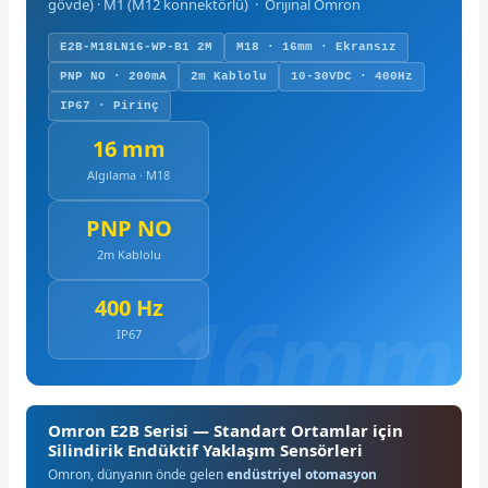
gövde) · M1 (M12 konnektörlü) · Orijinal Omron
E2B-M18LN16-WP-B1 2M
M18 · 16mm · Ekransız
PNP NO · 200mA
2m Kablolu
10-30VDC · 400Hz
IP67 · Pirinç
16 mm
Algılama · M18
PNP NO
2m Kablolu
400 Hz
IP67
Omron E2B Serisi — Standart Ortamlar için
Silindirik Endüktif Yaklaşım Sensörleri
Omron, dünyanın önde gelen
endüstriyel otomasyon