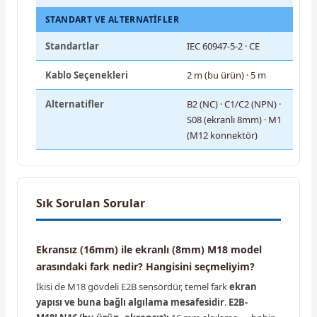
STANDART VE ALTERNATIFLER
Standartlar
IEC 60947-5-2 · CE
Kablo Seçenekleri
2 m (bu ürün) · 5 m
Alternatifler
B2 (NC) · C1/C2 (NPN) ·
S08 (ekranlı 8mm) · M1
(M12 konnektör)
Sık Sorulan Sorular
Ekransız (16mm) ile ekranlı (8mm) M18 model
arasındaki fark nedir? Hangisini seçmeliyim?
İkisi de M18 gövdeli E2B sensördür, temel fark
ekran
yapısı ve buna bağlı algılama mesafesidir
.
E2B-