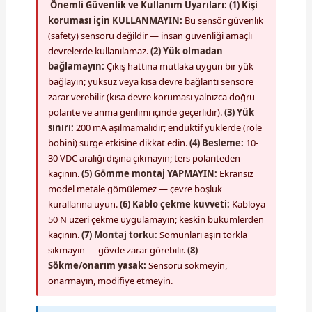
Önemli Güvenlik ve Kullanım Uyarıları:
(1) Kişi
koruması için KULLANMAYIN:
Bu sensör güvenlik
(safety) sensörü değildir — insan güvenliği amaçlı
devrelerde kullanılamaz.
(2) Yük olmadan
bağlamayın:
Çıkış hattına mutlaka uygun bir yük
bağlayın; yüksüz veya kısa devre bağlantı sensöre
zarar verebilir (kısa devre koruması yalnızca doğru
polarite ve anma gerilimi içinde geçerlidir).
(3) Yük
sınırı:
200 mA aşılmamalıdır; endüktif yüklerde (röle
bobini) surge etkisine dikkat edin.
(4) Besleme:
10-
30 VDC aralığı dışına çıkmayın; ters polariteden
kaçının.
(5) Gömme montaj YAPMAYIN:
Ekransız
model metale gömülemez — çevre boşluk
kurallarına uyun.
(6) Kablo çekme kuvveti:
Kabloya
50 N üzeri çekme uygulamayın; keskin bükümlerden
kaçının.
(7) Montaj torku:
Somunları aşırı torkla
sıkmayın — gövde zarar görebilir.
(8)
Sökme/onarım yasak:
Sensörü sökmeyin,
onarmayın, modifiye etmeyin.