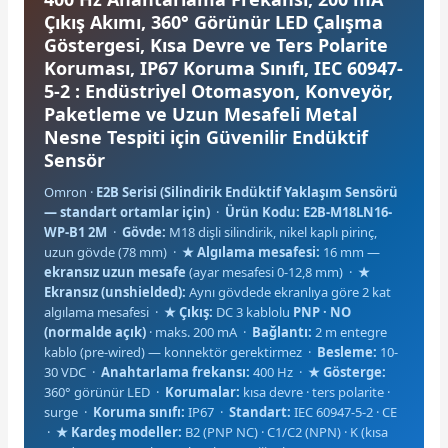
Çıkış Akımı, 360° Görünür LED Çalışma
Göstergesi, Kısa Devre ve Ters Polarite
Koruması, IP67 Koruma Sınıfı, IEC 60947-
5-2 : Endüstriyel Otomasyon, Konveyör,
Paketleme ve Uzun Mesafeli Metal
Nesne Tespiti için Güvenilir Endüktif
e Pako Şalterler
Sensör
Omron ·
E2B Serisi (Silindirik Endüktif Yaklaşım Sensörü
— standart ortamlar için)
·
Ürün Kodu: E2B-M18LN16-
WP-B1 2M
·
Gövde:
M18 dişli silindirik, nikel kaplı pirinç,
uzun gövde (78 mm) ·
★ Algılama mesafesi:
16 mm —
ekransız uzun mesafe
(ayar mesafesi 0-12,8 mm) ·
★
Ekransız (unshielded):
Aynı gövdede ekranlıya göre 2 kat
algılama mesafesi ·
★ Çıkış:
DC 3 kablolu
PNP · NO
(normalde açık)
· maks. 200 mA ·
Bağlantı:
2 m entegre
kablo (pre-wired) — konnektör gerektirmez ·
Besleme:
10-
30 VDC ·
Anahtarlama frekansı:
400 Hz ·
★ Gösterge:
360° görünür LED ·
Korumalar:
kısa devre · ters polarite ·
surge ·
Koruma sınıfı:
IP67 ·
Standart:
IEC 60947-5-2 · CE
·
★ Kardeş modeller:
B2 (PNP NC) · C1/C2 (NPN) · K (kısa