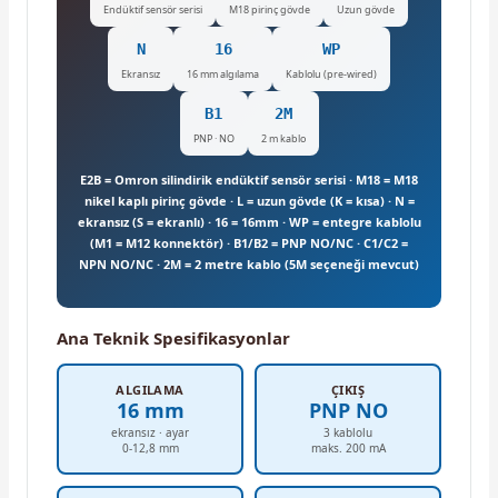
Endüktif sensör serisi
M18 pirinç gövde
Uzun gövde
N
16
WP
Ekransız
16 mm algılama
Kablolu (pre-wired)
B1
2M
PNP · NO
2 m kablo
E2B = Omron silindirik endüktif sensör serisi · M18 = M18
nikel kaplı pirinç gövde · L = uzun gövde (K = kısa) · N =
ekransız (S = ekranlı) · 16 = 16mm · WP = entegre kablolu
(M1 = M12 konnektör) · B1/B2 = PNP NO/NC · C1/C2 =
NPN NO/NC · 2M = 2 metre kablo (5M seçeneği mevcut)
Ana Teknik Spesifikasyonlar
ALGILAMA
ÇIKIŞ
16 mm
PNP NO
ekransız · ayar
3 kablolu
0-12,8 mm
maks. 200 mA