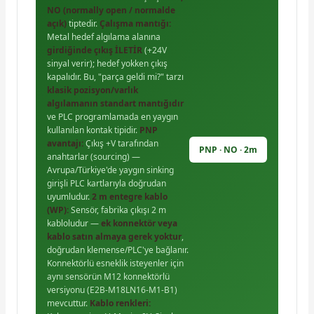
NO (normally open / normalde
açık)
tiptedir.
Çalışma mantığı:
Metal hedef algılama alanına
girdiğinde çıkış İLETİR
(+24V
sinyal verir); hedef yokken çıkış
kapalıdır. Bu, "parça geldi mi?" tarzı
klasik pozisyon/varlık
algılamanın standart mantığıdır
ve PLC programlamada en yaygın
kullanılan kontak tipidir.
PNP
avantajı:
Çıkış +V tarafından
PNP · NO · 2m
anahtarlar (sourcing) —
Avrupa/Türkiye'de yaygın sinking
girişli PLC kartlarıyla doğrudan
uyumludur.
2 m entegre kablo
(WP):
Sensör, fabrika çıkışı 2 m
kabloludur —
ek konnektör veya
kablo satın almaya gerek yoktur
,
doğrudan klemense/PLC'ye bağlanır.
Konnektörlü esneklik isteyenler için
aynı sensörün M12 konnektörlü
versiyonu (E2B-M18LN16-M1-B1)
mevcuttur.
Kablo renkleri: