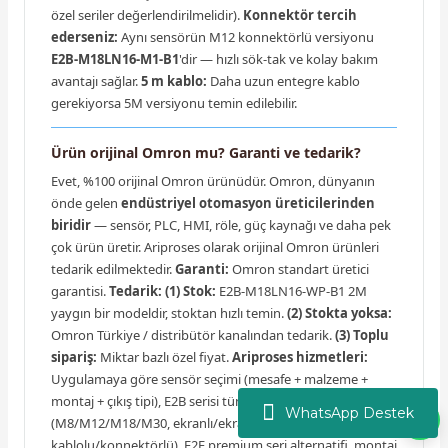
özel seriler değerlendirilmelidir).
Konnektör tercih
ederseniz:
Aynı sensörün M12 konnektörlü versiyonu
E2B-M18LN16-M1-B1
'dir — hızlı sök-tak ve kolay bakım
avantajı sağlar.
5 m kablo:
Daha uzun entegre kablo
gerekiyorsa 5M versiyonu temin edilebilir.
Ürün orijinal Omron mu? Garanti ve tedarik?
Evet, %100 orijinal Omron ürünüdür. Omron, dünyanın
önde gelen
endüstriyel otomasyon üreticilerinden
biridir
— sensör, PLC, HMI, röle, güç kaynağı ve daha pek
çok ürün üretir. Ariproses olarak orijinal Omron ürünleri
tedarik edilmektedir.
Garanti:
Omron standart üretici
garantisi.
Tedarik:
(1) Stok:
E2B-M18LN16-WP-B1 2M
yaygın bir modeldir, stoktan hızlı temin.
(2) Stokta yoksa:
Omron Türkiye / distribütör kanalından tedarik.
(3) Toplu
sipariş:
Miktar bazlı özel fiyat.
Ariproses hizmetleri:
Uygulamaya göre sensör seçimi (mesafe + malzeme +
montaj + çıkış tipi), E2B serisi tüm gövdeler
WhatsApp Destek
(M8/M12/M18/M30, ekranlı/ekransız, NO/NC, PNP/NPN,
kablolu/konnektörlü), E2E premium seri alternatifi, montaj