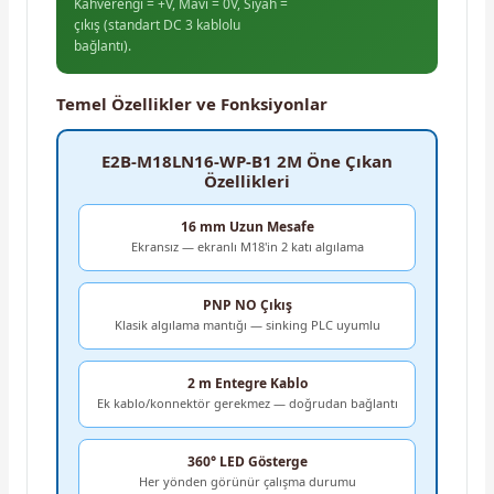
Kahverengi = +V, Mavi = 0V, Siyah =
çıkış (standart DC 3 kablolu
bağlantı).
Temel Özellikler ve Fonksiyonlar
E2B-M18LN16-WP-B1 2M Öne Çıkan
Özellikleri
16 mm Uzun Mesafe
Ekransız — ekranlı M18'in 2 katı algılama
PNP NO Çıkış
Klasik algılama mantığı — sinking PLC uyumlu
2 m Entegre Kablo
Ek kablo/konnektör gerekmez — doğrudan bağlantı
360° LED Gösterge
Her yönden görünür çalışma durumu