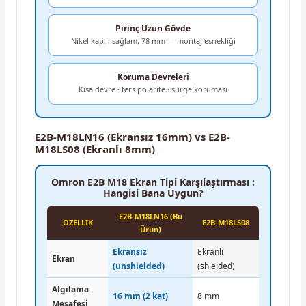
Pirinç Uzun Gövde
Nikel kaplı, sağlam, 78 mm — montaj esnekliği
Koruma Devreleri
Kısa devre · ters polarite · surge koruması
E2B-M18LN16 (Ekransız 16mm) vs E2B-
M18LS08 (Ekranlı 8mm)
Omron E2B M18 Ekran Tipi Karşılaştırması :
Hangisi Bana Uygun?
E2B-M18LN16 (Bu
ÖZELLİK
E2B-M18LS08
Ürün)
Ekransız
Ekranlı
Ekran
(unshielded)
(shielded)
Algılama
16 mm (2 kat)
8 mm
Mesafesi