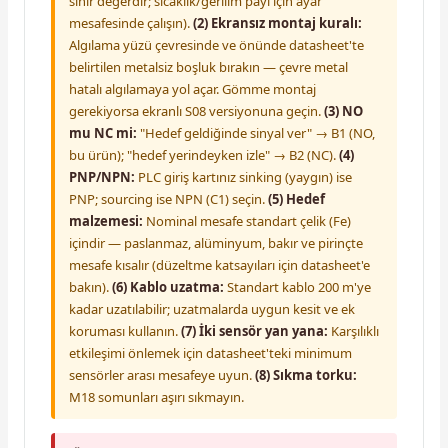
sınır değerdir; sıcaklık/gerilim payı için ayar
mesafesinde çalışın).
(2) Ekransız montaj kuralı:
Algılama yüzü çevresinde ve önünde datasheet'te
belirtilen metalsiz boşluk bırakın — çevre metal
hatalı algılamaya yol açar. Gömme montaj
gerekiyorsa ekranlı S08 versiyonuna geçin.
(3) NO
mu NC mi:
"Hedef geldiğinde sinyal ver" → B1 (NO,
bu ürün); "hedef yerindeyken izle" → B2 (NC).
(4)
PNP/NPN:
PLC giriş kartınız sinking (yaygın) ise
PNP; sourcing ise NPN (C1) seçin.
(5) Hedef
malzemesi:
Nominal mesafe standart çelik (Fe)
içindir — paslanmaz, alüminyum, bakır ve pirinçte
mesafe kısalır (düzeltme katsayıları için datasheet'e
bakın).
(6) Kablo uzatma:
Standart kablo 200 m'ye
kadar uzatılabilir; uzatmalarda uygun kesit ve ek
koruması kullanın.
(7) İki sensör yan yana:
Karşılıklı
etkileşimi önlemek için datasheet'teki minimum
sensörler arası mesafeye uyun.
(8) Sıkma torku:
M18 somunları aşırı sıkmayın.