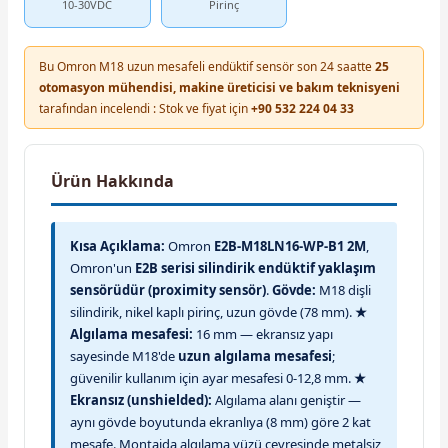
10-30VDC
Pirinç
Bu Omron M18 uzun mesafeli endüktif sensör son 24 saatte
25
otomasyon mühendisi, makine üreticisi ve bakım teknisyeni
tarafından incelendi : Stok ve fiyat için
+90 532 224 04 33
Ürün Hakkında
Kısa Açıklama:
Omron
E2B-M18LN16-WP-B1 2M
,
Omron'un
E2B serisi silindirik endüktif yaklaşım
sensörüdür (proximity sensör)
.
Gövde:
M18 dişli
silindirik, nikel kaplı pirinç, uzun gövde (78 mm).
★
Algılama mesafesi:
16 mm — ekransız yapı
sayesinde M18'de
uzun algılama mesafesi
;
güvenilir kullanım için ayar mesafesi 0-12,8 mm.
★
Ekransız (unshielded):
Algılama alanı geniştir —
aynı gövde boyutunda ekranlıya (8 mm) göre 2 kat
mesafe. Montajda algılama yüzü çevresinde metalsiz