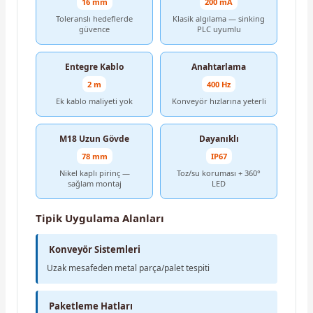
16 mm
200 mA
Toleranslı hedeflerde
Klasik algılama — sinking
güvence
PLC uyumlu
Entegre Kablo
Anahtarlama
2 m
400 Hz
Ek kablo maliyeti yok
Konveyör hızlarına yeterli
M18 Uzun Gövde
Dayanıklı
78 mm
IP67
Nikel kaplı pirinç —
Toz/su koruması + 360°
sağlam montaj
LED
Tipik Uygulama Alanları
Konveyör Sistemleri
Uzak mesafeden metal parça/palet tespiti
Paketleme Hatları