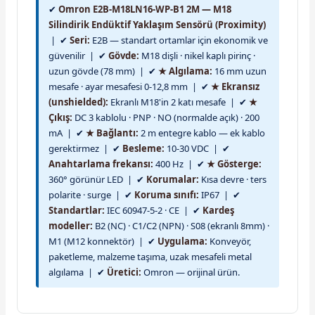
✔
Omron E2B-M18LN16-WP-B1 2M — M18
Silindirik Endüktif Yaklaşım Sensörü (Proximity)
| ✔
Seri:
E2B — standart ortamlar için ekonomik ve
güvenilir | ✔
Gövde:
M18 dişli · nikel kaplı pirinç ·
uzun gövde (78 mm) | ✔
★ Algılama:
16 mm uzun
mesafe · ayar mesafesi 0-12,8 mm | ✔
★ Ekransız
(unshielded):
Ekranlı M18'in 2 katı mesafe | ✔
★
Çıkış:
DC 3 kablolu · PNP · NO (normalde açık) · 200
mA | ✔
★ Bağlantı:
2 m entegre kablo — ek kablo
gerektirmez | ✔
Besleme:
10-30 VDC | ✔
Anahtarlama frekansı:
400 Hz | ✔
★ Gösterge:
360° görünür LED | ✔
Korumalar:
Kısa devre · ters
polarite · surge | ✔
Koruma sınıfı:
IP67 | ✔
Standartlar:
IEC 60947-5-2 · CE | ✔
Kardeş
modeller:
B2 (NC) · C1/C2 (NPN) · S08 (ekranlı 8mm) ·
M1 (M12 konnektör) | ✔
Uygulama:
Konveyör,
paketleme, malzeme taşıma, uzak mesafeli metal
algılama | ✔
Üretici:
Omron — orijinal ürün.