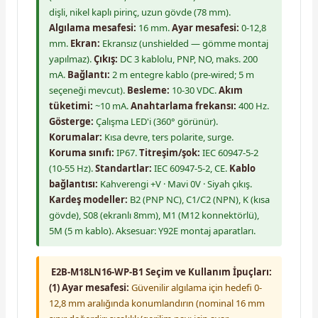
dişli, nikel kaplı pirinç, uzun gövde (78 mm).
Algılama mesafesi:
16 mm.
Ayar mesafesi:
0-12,8
mm.
Ekran:
Ekransız (unshielded — gömme montaj
yapılmaz).
Çıkış:
DC 3 kablolu, PNP, NO, maks. 200
mA.
Bağlantı:
2 m entegre kablo (pre-wired; 5 m
seçeneği mevcut).
Besleme:
10-30 VDC.
Akım
tüketimi:
~10 mA.
Anahtarlama frekansı:
400 Hz.
Gösterge:
Çalışma LED'i (360° görünür).
Korumalar:
Kısa devre, ters polarite, surge.
Koruma sınıfı:
IP67.
Titreşim/şok:
IEC 60947-5-2
(10-55 Hz).
Standartlar:
IEC 60947-5-2, CE.
Kablo
bağlantısı:
Kahverengi +V · Mavi 0V · Siyah çıkış.
Kardeş modeller:
B2 (PNP NC), C1/C2 (NPN), K (kısa
gövde), S08 (ekranlı 8mm), M1 (M12 konnektörlü),
5M (5 m kablo). Aksesuar: Y92E montaj aparatları.
E2B-M18LN16-WP-B1 Seçim ve Kullanım İpuçları:
(1) Ayar mesafesi:
Güvenilir algılama için hedefi 0-
12,8 mm aralığında konumlandırın (nominal 16 mm