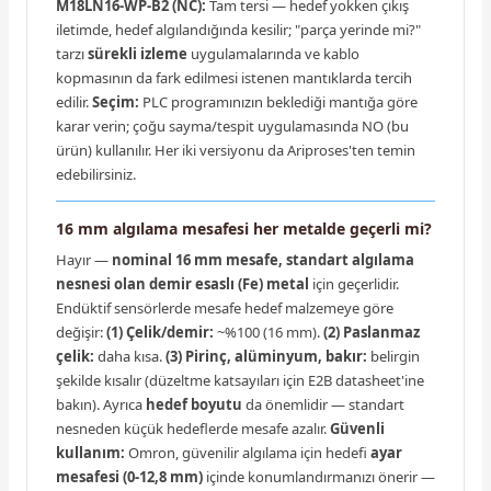
M18LN16-WP-B2 (NC):
Tam tersi — hedef yokken çıkış
iletimde, hedef algılandığında kesilir; "parça yerinde mi?"
tarzı
sürekli izleme
uygulamalarında ve kablo
kopmasının da fark edilmesi istenen mantıklarda tercih
edilir.
Seçim:
PLC programınızın beklediği mantığa göre
karar verin; çoğu sayma/tespit uygulamasında NO (bu
ürün) kullanılır. Her iki versiyonu da Ariproses'ten temin
edebilirsiniz.
16 mm algılama mesafesi her metalde geçerli mi?
Hayır —
nominal 16 mm mesafe, standart algılama
nesnesi olan demir esaslı (Fe) metal
için geçerlidir.
Endüktif sensörlerde mesafe hedef malzemeye göre
değişir:
(1) Çelik/demir:
~%100 (16 mm).
(2) Paslanmaz
çelik:
daha kısa.
(3) Pirinç, alüminyum, bakır:
belirgin
şekilde kısalır (düzeltme katsayıları için E2B datasheet'ine
bakın). Ayrıca
hedef boyutu
da önemlidir — standart
nesneden küçük hedeflerde mesafe azalır.
Güvenli
kullanım:
Omron, güvenilir algılama için hedefi
ayar
mesafesi (0-12,8 mm)
içinde konumlandırmanızı önerir —