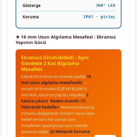
Gösterge
360° LED
Koruma
IP67 · pirinç
★ 16 mm Uzun Algılama Mesafesi : Ekransız
Yapının Gücü
Ekransız (Unshielded) : Aynı
Gövdede 2 Kat Algılama
Mesafesi
E2B-M18LN16'nın en önemli özelliği
16
mm uzun algılama mesafesidir
—
ekranlı M18 modeli (E2B-M18LS08) 8
mm iken, ekransız yapı bu mesafeyi
2
katına çıkarır
.
Neden önemli:
(1)
Toleranslı hedefler:
Konveyörde parça
konumu değişkense, titreşim varsa veya
hedef sensöre her zaman aynı
mesafeden geçmiyorsa uzun mesafe
güvence sağlar.
(2) Mekanik koruma: