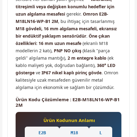
titreşimli veya değişken konumlu hedefler için
uzun algılama mesafesi
gerekir.
Omron E2B-
M18LN16-WP-B1 2M
, bu ihtiyaç için tasarlanmış
M18 gövdeli, 16 mm algılama mesafeli, ekransız
bir endüktif yaklaşım sensörüdür
.
Öne çıkan
özellikleri:
16 mm uzun mesafe
(ekranlı M18
modellerin 2 katı),
PNP NO çıkış
(klasik "parça
geldi" algılama mantığı),
2 m entegre kablo
(ek
kablo maliyeti yok, doğrudan bağlantı),
360° LED
gösterge
ve
IP67 nikel kaplı pirinç gövde
. Omron
kalitesiyle uzak mesafeden güvenilir metal
algılama için ekonomik ve sağlam bir çözümdür.
Ürün Kodu Çözümleme : E2B-M18LN16-WP-B1
2M
Ürün Kodunun Anlamı
E2B
M18
L