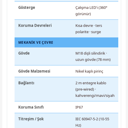
Gösterge
Çalışma LED'i (360°
görünür)
Koruma Devreleri
Kısa devre · ters
polarite · surge
MEKANIK VE ÇEVRE
Gövde
M18 dişli silindirik ·
uzun gövde (78 mm)
Gövde Malzemesi
Nikel kaplı pirinç
Bağlantı
2 m entegre kablo
(pre-wired) ·
kahverengi/mavi/siyah
Koruma Sınıfı
IP67
Titreşim / Şok
IEC 60947-5-2 (10-55
Hz)