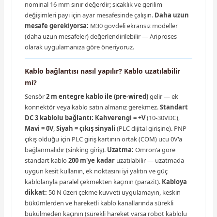
nominal 16 mm sınır değerdir; sıcaklık ve gerilim
değişimleri payı için ayar mesafesinde çalışın.
Daha uzun
mesafe gerekiyorsa:
M30 gövdeli ekransız modeller
(daha uzun mesafeler) değerlendirilebilir — Ariproses
olarak uygulamanıza göre öneriyoruz.
Kablo bağlantısı nasıl yapılır? Kablo uzatılabilir
mi?
Sensör
2 m entegre kablo ile (pre-wired)
gelir — ek
konnektör veya kablo satın almanız gerekmez.
Standart
DC 3 kablolu bağlantı:
Kahverengi = +V
(10-30VDC),
Mavi = 0V
,
Siyah = çıkış sinyali
(PLC dijital girişine). PNP
çıkış olduğu için PLC giriş kartının ortak (COM) ucu 0V'a
bağlanmalıdır (sinking giriş).
Uzatma:
Omron'a göre
standart kablo
200 m'ye kadar
uzatılabilir — uzatmada
uygun kesit kullanın, ek noktasını iyi yalıtın ve güç
kablolarıyla paralel çekmekten kaçının (parazit).
Kabloya
dikkat:
50 N üzeri çekme kuvveti uygulamayın, keskin
bükümlerden ve hareketli kablo kanallarında sürekli
bükülmeden kaçının (sürekli hareket varsa robot kablolu