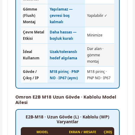
Gömme
Yapılamaz —
(Flush)
çevresi boş
Yapılabilir ✓
Montaj
kalmalı
Çevre Metal
Daha hassas —
Minimize
Etkisi
boşluk kuralı
Dar alan ·
İdeal
Uzak/toleranslı
gömme
Kullanım
hedef algılama
montaj
Gövde /
M18 pirinç · PNP
M18 pirinç ·
Çıkış / IP
NO · IP67 (aynı)
PNP NO · IP67
Omron E2B M18 Uzun Gövde · Kablolu Model
Ailesi
E2B-M18 · Uzun Gövde (L) · Kablolu (WP)
Varyantlar
MODEL
EKRAN / MESAFE
ÇIKIŞ