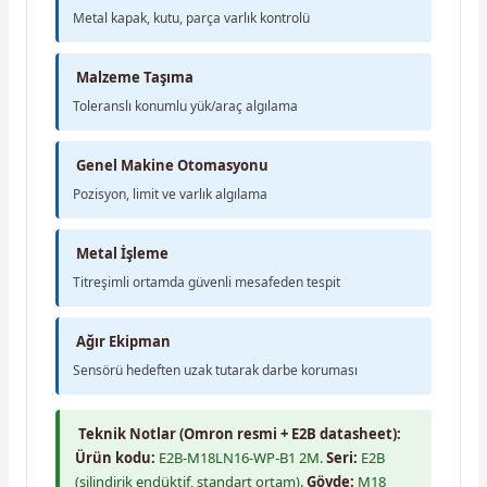
Metal kapak, kutu, parça varlık kontrolü
Malzeme Taşıma
Toleranslı konumlu yük/araç algılama
Genel Makine Otomasyonu
Pozisyon, limit ve varlık algılama
Metal İşleme
Titreşimli ortamda güvenli mesafeden tespit
Ağır Ekipman
Sensörü hedeften uzak tutarak darbe koruması
Teknik Notlar (Omron resmi + E2B datasheet):
Ürün kodu:
E2B-M18LN16-WP-B1 2M.
Seri:
E2B
(silindirik endüktif, standart ortam).
Gövde:
M18