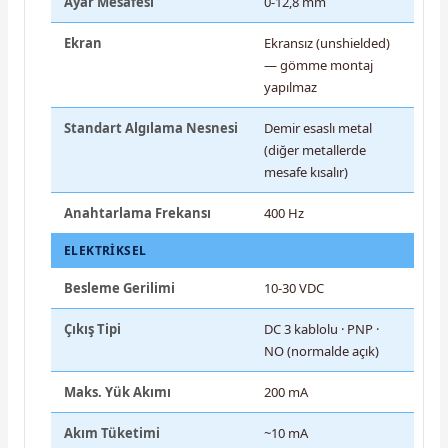
Ayar Mesafesi
0-12,8 mm
Ekran
Ekransız (unshielded)
— gömme montaj
yapılmaz
Standart Algılama Nesnesi
Demir esaslı metal
(diğer metallerde
mesafe kısalır)
Anahtarlama Frekansı
400 Hz
ELEKTRIKSEL
Besleme Gerilimi
10-30 VDC
Çıkış Tipi
DC 3 kablolu · PNP ·
NO (normalde açık)
Maks. Yük Akımı
200 mA
Akım Tüketimi
~10 mA