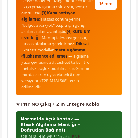
Sensör hedeften uzağa monte edilebilir
16 mm
→ çarpma/aşınma riski azalır, sensör
ömrü uzar.
(3) Kaba pozisyon
algılama:
Hassas konum yerine
"bölgede var/yok" tespiti için geniş
algılama alanı avantajdır.
(4) Kurulum
esnekliği:
Montaj toleransı geniştir,
hassas hizalama gerektirmez.
Dikkat:
Ekransız modeller
metale gömme
(flush) monte edilemez
— algılama
yüzü çevresinde datasheet'te belirtilen
metalsiz boşluk bırakılmalıdır. Gömme
montaj zorunluysa ekranlı 8 mm
versiyonu (E2B-M18LS08) tercih
edilmelidir.
★ PNP NO Çıkış + 2 m Entegre Kablo
Normalde Açık Kontak —
Klasik Algılama Mantığı +
Doğrudan Bağlantı
E2B-M18LN16-WP-B1'in çıkışı
PNP,