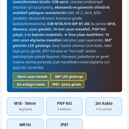
üreticilerinden biridir
.
E2B serisi
, standart endüstriyel
ortamlar için tasarlanmış,
ekonomik ve güvenilir silindirik
endüktif yaklaşım sensörleridir
(M8, M12, M18, M30
gövdeler; ekranlı/ekransız; kısa/uzun gövde;
kablolu/konnektörlü).
E2B-M18LN16-WP-B1 2M
, bu serinin
M18,
ekransız, uzun gövdeli, 16 mm uzun mesafeli, PNP NO
çıkışlı, 2 m kablolu modelidir
.
★ Öne çıkan özellikleri:
16
mm uzun algılama mesafesi
(ekransız yapı sayesinde),
360°
görünür LED gösterge
, lazer baskılı silinmez ürün kodu, nikel
kaplı pirinç gövde, IP67 koruma ve "hot-melt" üretim
teknolojisiyle yüksek dayanım. Konveyör, paketleme ve genel
makine otomasyonunda uzak mesafeden metal algılama için
güçlü bir çözümdür.
16mm uzun mesafe
360° LED gösterge
2m entegre kablo
IP67 · pirinç gövde
M18 · 16mm
PNP NO
2m Kablo
Algılama
3 Kablolu
Pre-wired
400 Hz
IP67