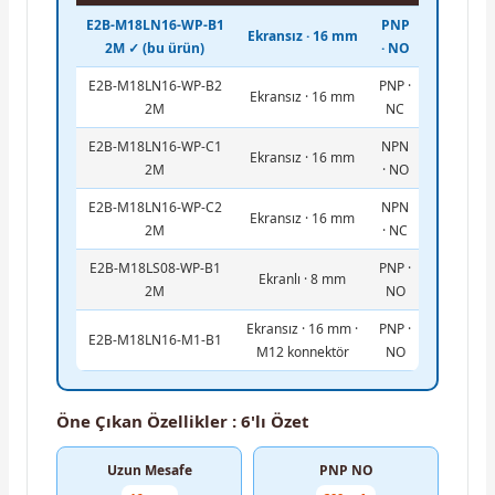
E2B-M18LN16-WP-B1
PNP
Ekransız · 16 mm
2M ✓ (bu ürün)
· NO
E2B-M18LN16-WP-B2
PNP ·
Ekransız · 16 mm
2M
NC
E2B-M18LN16-WP-C1
NPN
Ekransız · 16 mm
2M
· NO
E2B-M18LN16-WP-C2
NPN
Ekransız · 16 mm
2M
· NC
E2B-M18LS08-WP-B1
PNP ·
Ekranlı · 8 mm
2M
NO
Ekransız · 16 mm ·
PNP ·
E2B-M18LN16-M1-B1
M12 konnektör
NO
Öne Çıkan Özellikler : 6'lı Özet
Uzun Mesafe
PNP NO