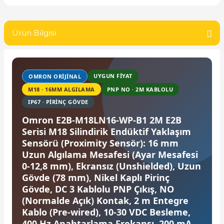
SIMATIC SAFETY
Kaynakları - UPS
Ürün Bilgisi
SIMATIC TIA PORTAL HMI Yazılımları
re Kesiciler
SIMATIC Yazılım Paketleri
UYGUN FİYAT
OMRON ORIJINAL
SIMOTION Hareket Kontrol Üniteleri
M18 · 16MM ALGILAMA
PNP NO · 2M KABLOLU
alterleri
IP67 · PIRINÇ GÖVDE
SIRIUS SAFETY
Omron E2B-M18LN16-WP-B1 2M E2B
er Şalterleri
Serisi M18 Silindirik Endüktif Yaklaşım
WinCC Unified Runtime Yazılımları
Sensörü (Proximity Sensör): 16 mm
Uzun Algılama Mesafesi (Ayar Mesafesi
0-12,8 mm), Ekransız (Unshielded), Uzun
ler
Gövde (78 mm), Nikel Kaplı Pirinç
Gövde, DC 3 Kablolu PNP Çıkış, NO
ı
(Normalde Açık) Kontak, 2 m Entegre
Kablo (Pre-wired), 10-30 VDC Besleme,
umuşak Yol Vericiler
400 Hz Anahtarlama Frekansı, 200 mA