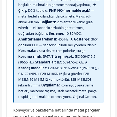
boşluk bırakılmalıdır (gömme montaj yapılmaz).
★
Çıkış:
DC 3 kablolu,
PNP, NO (normalde açık)
—
metal hedef algılandığında çıkış iletir. Maks. yük
akımı 200 mA.
Bağlantı:
2 m entegre kablo (pre-
wired) — ek konnektör/kablo gerektirmez,
doğrudan bağlanır.
Besleme:
10-30 VDC.
Anahtarlama frekansı:
400 Hz.
★ Gösterge:
360°
görünür LED — sensör durumu her yönden izlenir.
Korumalar:
Kısa devre, ters polarite, surge.
Koruma sınıfı:
IP67.
Titreşim/şok:
IEC 60947-5-2
(10-55 Hz).
Standartlar:
IEC 60947-5-2, CE.
★
Kardeş modeller:
E2B-M18LN16-WP-B2 (PNP NC), -
C1/-C2 (NPN), E2B-M18KN16 (kısa gövde), E2B-
M18LN16-M1 (M12 konnektörlü), E2B-M18LS08
(ekranlı 8mm).
Uygulama:
Konveyör, paketleme
hatları, malzeme taşıma, uzak mesafeli metal parça
tespiti, genel makine otomasyonu. Orijinal Omron.
Konveyör ve paketleme hatlarında metal parçalar
sensöre her zaman yakın geçmez —
toleranslı,