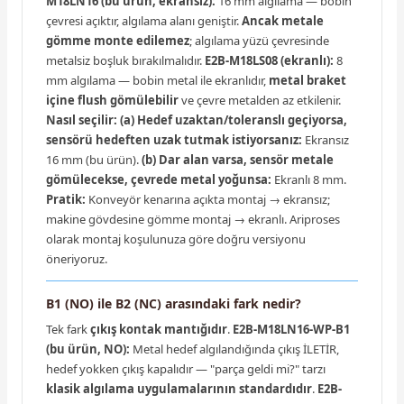
M18LN16 (bu ürün, ekransız):
16 mm algılama — bobin
çevresi açıktır, algılama alanı geniştir.
Ancak metale
gömme monte edilemez
; algılama yüzü çevresinde
metalsiz boşluk bırakılmalıdır.
E2B-M18LS08 (ekranlı):
8
mm algılama — bobin metal ile ekranlıdır,
metal braket
içine flush gömülebilir
ve çevre metalden az etkilenir.
Nasıl seçilir:
(a) Hedef uzaktan/toleranslı geçiyorsa,
sensörü hedeften uzak tutmak istiyorsanız:
Ekransız
16 mm (bu ürün).
(b) Dar alan varsa, sensör metale
gömülecekse, çevrede metal yoğunsa:
Ekranlı 8 mm.
Pratik:
Konveyör kenarına açıkta montaj → ekransız;
makine gövdesine gömme montaj → ekranlı. Ariproses
olarak montaj koşulunuza göre doğru versiyonu
öneriyoruz.
B1 (NO) ile B2 (NC) arasındaki fark nedir?
Tek fark
çıkış kontak mantığıdır
.
E2B-M18LN16-WP-B1
(bu ürün, NO):
Metal hedef algılandığında çıkış İLETİR,
hedef yokken çıkış kapalıdır — "parça geldi mi?" tarzı
klasik algılama uygulamalarının standardıdır
.
E2B-