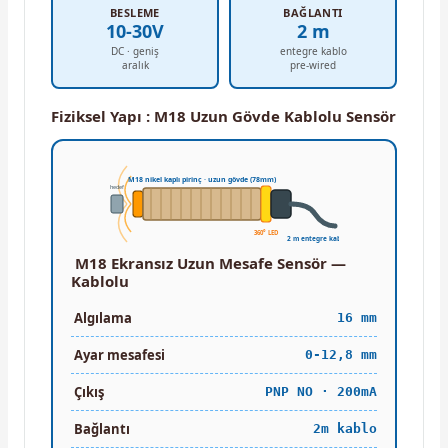
BESLEME
BAĞLANTI
10-30V
2 m
DC · geniş
entegre kablo
aralık
pre-wired
Fiziksel Yapı : M18 Uzun Gövde Kablolu Sensör
M18 nikel kaplı pirinç · uzun gövde (78mm)
hedef
360° LED
2 m entegre kablo
M18 Ekransız Uzun Mesafe Sensör —
Kablolu
Algılama
16 mm
Ayar mesafesi
0-12,8 mm
Çıkış
PNP NO · 200mA
Bağlantı
2m kablo