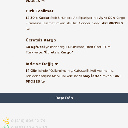
PROSES
'te.
Satıcı ilgili ve çok yardım severdi
bundan mehmet bey ilgi ve
Hızlı Teslimat
alakası için teşekkür ederim
14:30'a Kadar
Stok Ürünlere Ait Siparişleriniz
Aynı Gün
Kargo
Firmasına Teslimat imkanı ile Hızlı Gönderi Sevki:
ARI PROSES
muhammed demirci |
'te.
22/06/2026
e Pako Şalterler
Ücretsiz Kargo
Ürün elime eksiksiz ve hasarsız
30 Kg/Desi
'ye kadar seçili ürünlerde, Limit Üzeri Tüm
ulaştı. Paketleme özenliydi,
Türkiye'ye:
"Ücretsiz Kargo"
alışveriş sürecinden memnun
kaldım.
İade ve Değişim
14 Gün
İçinde “Kullanılmamış, Kutusu/Etiketi Açılmamış,
Kemal Toktaş | 20/06/2026
Yeniden Satışına Mani Hal Yok” ise
"Kolay İade"
imkanı :
ARI
PROSES
'te.
Alışveriş süreci de hızlı ve
problemsiz geçti.
Başa Dön
Kemal Toktaş | 20/06/2026
Havale ile odeme yaptim ve
0 (216) 606 12 74
tedirgindim ama saticinin
0 (532) 224 04 33