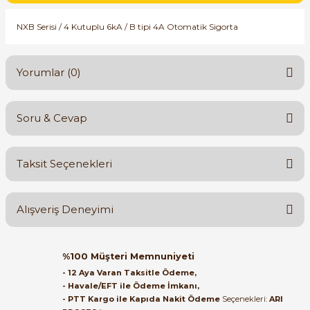
SIMATIC SAFETY
NXB Serisi / 4 Kutuplu 6kA / B tipi 4A Otomatik Sigorta
Kaynakları - UPS
SIMATIC TIA PORTAL HMI Yazılımları
re Kesiciler
Yorumlar (0)
SIMATIC Yazılım Paketleri
SIMOTION Hareket Kontrol Üniteleri
Soru & Cevap
Bu ürüne ilk yorumu siz yapın!
alterleri
SIRIUS SAFETY
Taksit Seçenekleri
er Şalterleri
Yorum Yaz
Ürün hakkında henüz soru sorulmamış.
WinCC Unified Runtime Yazılımları
Alışveriş Deneyimi
Soru Sor
ler
Orijinal kutusuyla ertesi gün
%100 Müşteri Memnuniyeti
ulaştı elimize. Teşekkürler.
ı
- 12 Aya Varan Taksitle Ödeme,
- Havale/EFT ile Ödeme İmkanı,
B... A... | 27/06/2026
- PTT Kargo ile Kapıda Nakit Ödeme
Seçenekleri:
ARI
umuşak Yol Vericiler