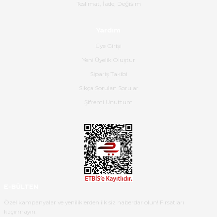
Gerçekten harika ve etkileyici
Teslimat, İade, Değişim
olmuş, tam istediğim gibi. Ayrıca
satış personeline de güzel ve
Yardım
nazik ilgisi için teşekkür ederim.
Üye Girişi
Dima Kulalac | 18/05/2026
Yeni Üyelik Oluştur
Hızlı bir şekilde elimize ulaştı
Sipariş Takibi
güzel paketlenmişti
Sıkça Sorulan Sorular
B... K... | 16/05/2026
Şifremi Unuttum
Ürün iki gün içinde elime
ulaştı.Ürünün paketlenmesi
gayet başarılı hasarsız bir şekilde
teslim aldım. Bu konudaki
hassasiyetleri ve Ürünün kalitesi
için teşekkür ederim
E-BÜLTEN
C... K... | 16/05/2026
Özel kampanyalar ve yeniliklerden ilk siz haberdar olun! Fırsatları
kaçırmayın.
Deneyimini Paylaş
Diğer yorumları göster