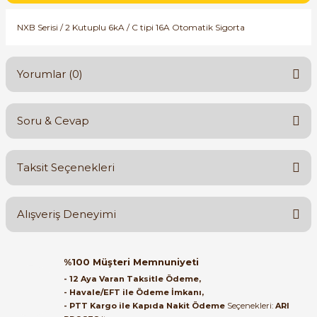
SIMATIC SAFETY
NXB Serisi / 2 Kutuplu 6kA / C tipi 16A Otomatik Sigorta
Kaynakları - UPS
SIMATIC TIA PORTAL HMI Yazılımları
re Kesiciler
Yorumlar (0)
SIMATIC Yazılım Paketleri
SIMOTION Hareket Kontrol Üniteleri
Soru & Cevap
Bu ürüne ilk yorumu siz yapın!
alterleri
SIRIUS SAFETY
Taksit Seçenekleri
er Şalterleri
Yorum Yaz
Ürün hakkında henüz soru sorulmamış.
WinCC Unified Runtime Yazılımları
Alışveriş Deneyimi
Soru Sor
ler
Orijinal kutusuyla ertesi gün
%100 Müşteri Memnuniyeti
ulaştı elimize. Teşekkürler.
ı
- 12 Aya Varan Taksitle Ödeme,
- Havale/EFT ile Ödeme İmkanı,
B... A... | 27/06/2026
- PTT Kargo ile Kapıda Nakit Ödeme
Seçenekleri:
ARI
umuşak Yol Vericiler