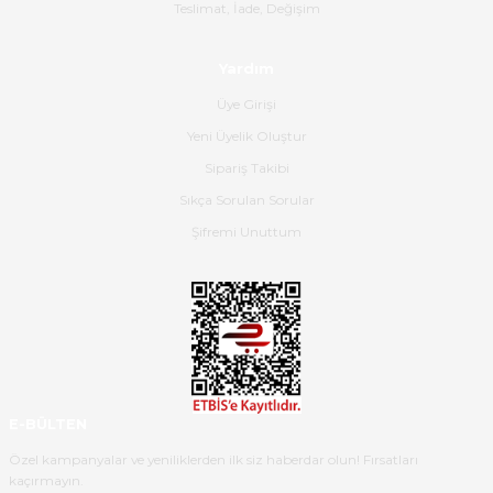
Gerçekten harika ve etkileyici
Teslimat, İade, Değişim
olmuş, tam istediğim gibi. Ayrıca
satış personeline de güzel ve
Yardım
nazik ilgisi için teşekkür ederim.
Üye Girişi
Dima Kulalac | 18/05/2026
Yeni Üyelik Oluştur
Hızlı bir şekilde elimize ulaştı
Sipariş Takibi
güzel paketlenmişti
Sıkça Sorulan Sorular
B... K... | 16/05/2026
Şifremi Unuttum
Ürün iki gün içinde elime
ulaştı.Ürünün paketlenmesi
gayet başarılı hasarsız bir şekilde
teslim aldım. Bu konudaki
hassasiyetleri ve Ürünün kalitesi
için teşekkür ederim
E-BÜLTEN
C... K... | 16/05/2026
Özel kampanyalar ve yeniliklerden ilk siz haberdar olun! Fırsatları
kaçırmayın.
Deneyimini Paylaş
Diğer yorumları göster