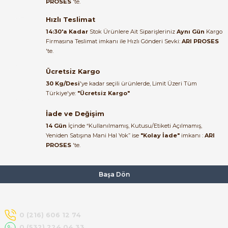
PROSES
'te.
Satıcı ilgili ve çok yardım severdi
bundan mehmet bey ilgi ve
Hızlı Teslimat
alakası için teşekkür ederim
14:30'a Kadar
Stok Ürünlere Ait Siparişleriniz
Aynı Gün
Kargo
Firmasına Teslimat imkanı ile Hızlı Gönderi Sevki:
ARI PROSES
muhammed demirci |
'te.
22/06/2026
e Pako Şalterler
Ücretsiz Kargo
Ürün elime eksiksiz ve hasarsız
30 Kg/Desi
'ye kadar seçili ürünlerde, Limit Üzeri Tüm
ulaştı. Paketleme özenliydi,
Türkiye'ye:
"Ücretsiz Kargo"
alışveriş sürecinden memnun
kaldım.
İade ve Değişim
14 Gün
İçinde “Kullanılmamış, Kutusu/Etiketi Açılmamış,
Kemal Toktaş | 20/06/2026
Yeniden Satışına Mani Hal Yok” ise
"Kolay İade"
imkanı :
ARI
PROSES
'te.
Alışveriş süreci de hızlı ve
problemsiz geçti.
Başa Dön
Kemal Toktaş | 20/06/2026
Havale ile odeme yaptim ve
0 (216) 606 12 74
tedirgindim ama saticinin
0 (532) 224 04 33