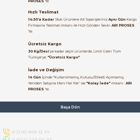
PROSES
'te.
Satıcı ilgili ve çok yardım severdi
bundan mehmet bey ilgi ve
Hızlı Teslimat
alakası için teşekkür ederim
14:30'a Kadar
Stok Ürünlere Ait Siparişleriniz
Aynı Gün
Kargo
Firmasına Teslimat imkanı ile Hızlı Gönderi Sevki:
ARI PROSES
muhammed demirci |
'te.
22/06/2026
e Pako Şalterler
Ücretsiz Kargo
Ürün elime eksiksiz ve hasarsız
30 Kg/Desi
'ye kadar seçili ürünlerde, Limit Üzeri Tüm
ulaştı. Paketleme özenliydi,
Türkiye'ye:
"Ücretsiz Kargo"
alışveriş sürecinden memnun
kaldım.
İade ve Değişim
14 Gün
İçinde “Kullanılmamış, Kutusu/Etiketi Açılmamış,
Kemal Toktaş | 20/06/2026
Yeniden Satışına Mani Hal Yok” ise
"Kolay İade"
imkanı :
ARI
PROSES
'te.
Alışveriş süreci de hızlı ve
problemsiz geçti.
Başa Dön
Kemal Toktaş | 20/06/2026
Havale ile odeme yaptim ve
0 (216) 606 12 74
tedirgindim ama saticinin
0 (532) 224 04 33