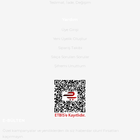
Gerçekten harika ve etkileyici
Teslimat, İade, Değişim
olmuş, tam istediğim gibi. Ayrıca
satış personeline de güzel ve
Yardım
nazik ilgisi için teşekkür ederim.
Üye Girişi
Dima Kulalac | 18/05/2026
Yeni Üyelik Oluştur
Hızlı bir şekilde elimize ulaştı
Sipariş Takibi
güzel paketlenmişti
Sıkça Sorulan Sorular
B... K... | 16/05/2026
Şifremi Unuttum
Ürün iki gün içinde elime
ulaştı.Ürünün paketlenmesi
gayet başarılı hasarsız bir şekilde
teslim aldım. Bu konudaki
hassasiyetleri ve Ürünün kalitesi
için teşekkür ederim
E-BÜLTEN
C... K... | 16/05/2026
Özel kampanyalar ve yeniliklerden ilk siz haberdar olun! Fırsatları
kaçırmayın.
Deneyimini Paylaş
Diğer yorumları göster