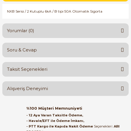
SIMATIC SAFETY
NXB Serisi / 2 Kutuplu 6kA / B tipi 50A Otomatik Sigorta
Kaynakları - UPS
SIMATIC TIA PORTAL HMI Yazılımları
re Kesiciler
Yorumlar (0)
SIMATIC Yazılım Paketleri
SIMOTION Hareket Kontrol Üniteleri
Soru & Cevap
Bu ürüne ilk yorumu siz yapın!
alterleri
SIRIUS SAFETY
Taksit Seçenekleri
er Şalterleri
Yorum Yaz
Ürün hakkında henüz soru sorulmamış.
WinCC Unified Runtime Yazılımları
Alışveriş Deneyimi
Soru Sor
ler
Orijinal kutusuyla ertesi gün
%100 Müşteri Memnuniyeti
ulaştı elimize. Teşekkürler.
ı
- 12 Aya Varan Taksitle Ödeme,
- Havale/EFT ile Ödeme İmkanı,
B... A... | 27/06/2026
- PTT Kargo ile Kapıda Nakit Ödeme
Seçenekleri:
ARI
umuşak Yol Vericiler