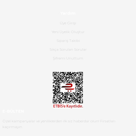
olmuş, tam istediğim gibi. Ayrıca
satış personeline de güzel ve
Yardım
nazik ilgisi için teşekkür ederim.
Üye Girişi
Dima Kulalac | 18/05/2026
Yeni Üyelik Oluştur
Hızlı bir şekilde elimize ulaştı
Sipariş Takibi
güzel paketlenmişti
Sıkça Sorulan Sorular
B... K... | 16/05/2026
Şifremi Unuttum
Ürün iki gün içinde elime
ulaştı.Ürünün paketlenmesi
gayet başarılı hasarsız bir şekilde
teslim aldım. Bu konudaki
hassasiyetleri ve Ürünün kalitesi
için teşekkür ederim
E-BÜLTEN
C... K... | 16/05/2026
Özel kampanyalar ve yeniliklerden ilk siz haberdar olun! Fırsatları
kaçırmayın.
Deneyimini Paylaş
Diğer yorumları göster