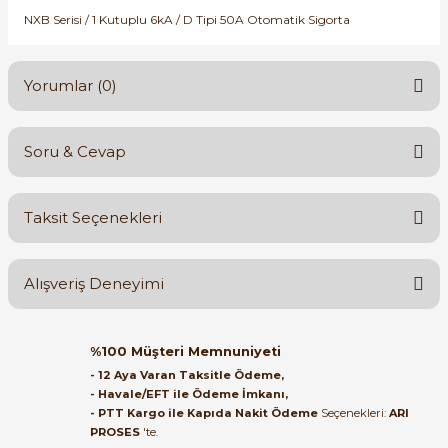
SIMATIC SAFETY
NXB Serisi / 1 Kutuplu 6kA / D Tipi 50A Otomatik Sigorta
Kaynakları - UPS
SIMATIC TIA PORTAL HMI Yazılımları
Yorumlar (0)
re Kesiciler
SIMATIC Yazılım Paketleri
Soru & Cevap
SIMOTION Hareket Kontrol Üniteleri
Bu ürüne ilk yorumu siz yapın!
alterleri
SIRIUS SAFETY
Taksit Seçenekleri
Yorum Yaz
Ürün hakkında henüz soru sorulmamış.
er Şalterleri
WinCC Unified Runtime Yazılımları
Alışveriş Deneyimi
Soru Sor
ler
Orijinal kutusuyla ertesi gün
%100 Müşteri Memnuniyeti
ulaştı elimize. Teşekkürler.
- 12 Aya Varan Taksitle Ödeme,
ı
- Havale/EFT ile Ödeme İmkanı,
B... A... | 27/06/2026
- PTT Kargo ile Kapıda Nakit Ödeme
Seçenekleri:
ARI
PROSES
'te.
umuşak Yol Vericiler