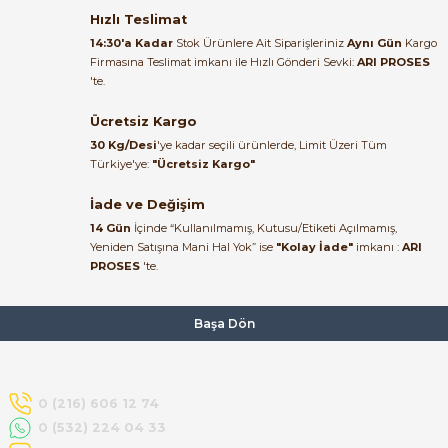
Satıcı ilgili ve çok yardım severdi
bundan mehmet bey ilgi ve
Hızlı Teslimat
alakası için teşekkür ederim
14:30'a Kadar
Stok Ürünlere Ait Siparişleriniz
Aynı Gün
Kargo
Firmasına Teslimat imkanı ile Hızlı Gönderi Sevki:
ARI PROSES
muhammed demirci |
'te.
22/06/2026
Ücretsiz Kargo
e Pako Şalterler
Ürün elime eksiksiz ve hasarsız
30 Kg/Desi
'ye kadar seçili ürünlerde, Limit Üzeri Tüm
ulaştı. Paketleme özenliydi,
Türkiye'ye:
"Ücretsiz Kargo"
alışveriş sürecinden memnun
kaldım.
İade ve Değişim
14 Gün
İçinde “Kullanılmamış, Kutusu/Etiketi Açılmamış,
Kemal Toktaş | 20/06/2026
Yeniden Satışına Mani Hal Yok” ise
"Kolay İade"
imkanı :
ARI
PROSES
'te.
Alışveriş süreci de hızlı ve
problemsiz geçti.
Başa Dön
Kemal Toktaş | 20/06/2026
Havale ile odeme yaptim ve
0 (216) 606 12 74
tedirgindim ama saticinin
0 (532) 224 04 33
sonrasindaki iletisim ve