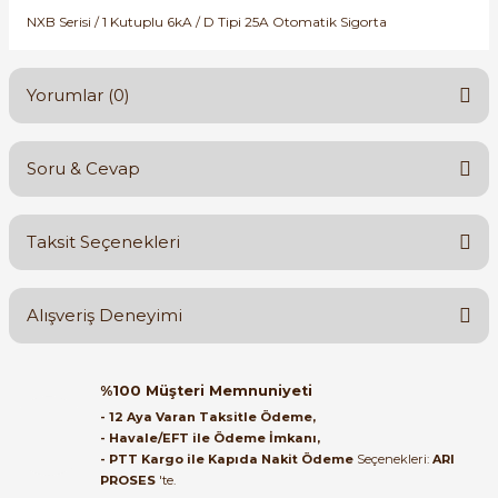
SIMATIC SAFETY
NXB Serisi / 1 Kutuplu 6kA / D Tipi 25A Otomatik Sigorta
Kaynakları - UPS
SIMATIC TIA PORTAL HMI Yazılımları
Yorumlar (0)
re Kesiciler
SIMATIC Yazılım Paketleri
Soru & Cevap
SIMOTION Hareket Kontrol Üniteleri
Bu ürüne ilk yorumu siz yapın!
alterleri
SIRIUS SAFETY
Taksit Seçenekleri
Yorum Yaz
Ürün hakkında henüz soru sorulmamış.
er Şalterleri
WinCC Unified Runtime Yazılımları
Alışveriş Deneyimi
Soru Sor
ler
Orijinal kutusuyla ertesi gün
%100 Müşteri Memnuniyeti
ulaştı elimize. Teşekkürler.
- 12 Aya Varan Taksitle Ödeme,
ı
- Havale/EFT ile Ödeme İmkanı,
B... A... | 27/06/2026
- PTT Kargo ile Kapıda Nakit Ödeme
Seçenekleri:
ARI
PROSES
'te.
umuşak Yol Vericiler