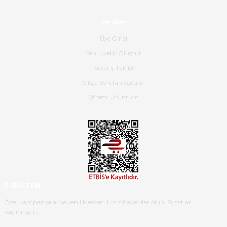
olmuş, tam istediğim gibi. Ayrıca
satış personeline de güzel ve
Yardım
nazik ilgisi için teşekkür ederim.
Üye Girişi
Dima Kulalac | 18/05/2026
Yeni Üyelik Oluştur
Hızlı bir şekilde elimize ulaştı
Sipariş Takibi
güzel paketlenmişti
Sıkça Sorulan Sorular
B... K... | 16/05/2026
Şifremi Unuttum
Ürün iki gün içinde elime
ulaştı.Ürünün paketlenmesi
gayet başarılı hasarsız bir şekilde
teslim aldım. Bu konudaki
hassasiyetleri ve Ürünün kalitesi
için teşekkür ederim
E-BÜLTEN
C... K... | 16/05/2026
Özel kampanyalar ve yeniliklerden ilk siz haberdar olun! Fırsatları
kaçırmayın.
Deneyimini Paylaş
Diğer yorumları göster