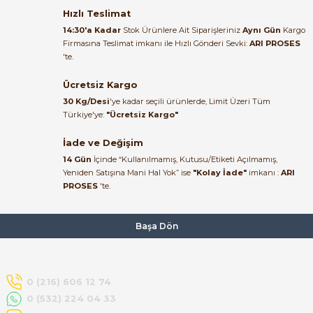
Satıcı ilgili ve çok yardım severdi
bundan mehmet bey ilgi ve
Hızlı Teslimat
alakası için teşekkür ederim
14:30'a Kadar
Stok Ürünlere Ait Siparişleriniz
Aynı Gün
Kargo
Firmasına Teslimat imkanı ile Hızlı Gönderi Sevki:
ARI PROSES
muhammed demirci |
'te.
22/06/2026
Ücretsiz Kargo
e Pako Şalterler
Ürün elime eksiksiz ve hasarsız
30 Kg/Desi
'ye kadar seçili ürünlerde, Limit Üzeri Tüm
ulaştı. Paketleme özenliydi,
Türkiye'ye:
"Ücretsiz Kargo"
alışveriş sürecinden memnun
kaldım.
İade ve Değişim
14 Gün
İçinde “Kullanılmamış, Kutusu/Etiketi Açılmamış,
Kemal Toktaş | 20/06/2026
Yeniden Satışına Mani Hal Yok” ise
"Kolay İade"
imkanı :
ARI
PROSES
'te.
Alışveriş süreci de hızlı ve
problemsiz geçti.
Başa Dön
Kemal Toktaş | 20/06/2026
Havale ile odeme yaptim ve
0 (216) 606 12 74
tedirgindim ama saticinin
0 (532) 224 04 33
sonrasindaki iletisim ve