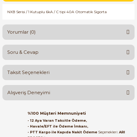
SIMATIC SAFETY
NXB Serisi / 1 Kutuplu 6kA / C tipi 40A Otomatik Sigorta
Kaynakları - UPS
SIMATIC TIA PORTAL HMI Yazılımları
re Kesiciler
Yorumlar (0)
SIMATIC Yazılım Paketleri
SIMOTION Hareket Kontrol Üniteleri
Soru & Cevap
Bu ürüne ilk yorumu siz yapın!
alterleri
SIRIUS SAFETY
Taksit Seçenekleri
er Şalterleri
Yorum Yaz
Ürün hakkında henüz soru sorulmamış.
WinCC Unified Runtime Yazılımları
Alışveriş Deneyimi
Soru Sor
ler
Orijinal kutusuyla ertesi gün
%100 Müşteri Memnuniyeti
ulaştı elimize. Teşekkürler.
ı
- 12 Aya Varan Taksitle Ödeme,
- Havale/EFT ile Ödeme İmkanı,
B... A... | 27/06/2026
- PTT Kargo ile Kapıda Nakit Ödeme
Seçenekleri:
ARI
umuşak Yol Vericiler