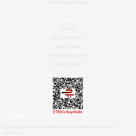
Gerçekten harika ve etkileyici
Teslimat, İade, Değişim
olmuş, tam istediğim gibi. Ayrıca
satış personeline de güzel ve
Yardım
nazik ilgisi için teşekkür ederim.
Üye Girişi
Dima Kulalac | 18/05/2026
Yeni Üyelik Oluştur
Hızlı bir şekilde elimize ulaştı
Sipariş Takibi
güzel paketlenmişti
Sıkça Sorulan Sorular
B... K... | 16/05/2026
Şifremi Unuttum
Ürün iki gün içinde elime
ulaştı.Ürünün paketlenmesi
gayet başarılı hasarsız bir şekilde
teslim aldım. Bu konudaki
hassasiyetleri ve Ürünün kalitesi
için teşekkür ederim
E-BÜLTEN
C... K... | 16/05/2026
Özel kampanyalar ve yeniliklerden ilk siz haberdar olun! Fırsatları
kaçırmayın.
Deneyimini Paylaş
Diğer yorumları göster