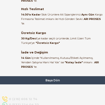
PROSES
'te.
Satıcı ilgili ve çok yardım severdi
bundan mehmet bey ilgi ve
Hızlı Teslimat
alakası için teşekkür ederim
14:30'a Kadar
Stok Ürünlere Ait Siparişleriniz
Aynı Gün
Kargo
Firmasına Teslimat imkanı ile Hızlı Gönderi Sevki:
ARI PROSES
muhammed demirci |
'te.
22/06/2026
e Pako Şalterler
Ücretsiz Kargo
Ürün elime eksiksiz ve hasarsız
30 Kg/Desi
'ye kadar seçili ürünlerde, Limit Üzeri Tüm
ulaştı. Paketleme özenliydi,
Türkiye'ye:
"Ücretsiz Kargo"
alışveriş sürecinden memnun
kaldım.
İade ve Değişim
14 Gün
İçinde “Kullanılmamış, Kutusu/Etiketi Açılmamış,
Kemal Toktaş | 20/06/2026
Yeniden Satışına Mani Hal Yok” ise
"Kolay İade"
imkanı :
ARI
PROSES
'te.
Alışveriş süreci de hızlı ve
problemsiz geçti.
Başa Dön
Kemal Toktaş | 20/06/2026
Havale ile odeme yaptim ve
0 (216) 606 12 74
tedirgindim ama saticinin
0 (532) 224 04 33