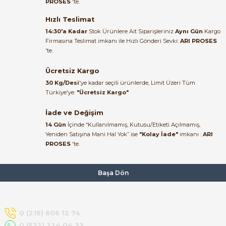
PROSES
'te.
Satıcı ilgili ve çok yardım severdi
bundan mehmet bey ilgi ve
Hızlı Teslimat
alakası için teşekkür ederim
14:30'a Kadar
Stok Ürünlere Ait Siparişleriniz
Aynı Gün
Kargo
Firmasına Teslimat imkanı ile Hızlı Gönderi Sevki:
ARI PROSES
muhammed demirci |
'te.
22/06/2026
e Pako Şalterler
Ücretsiz Kargo
Ürün elime eksiksiz ve hasarsız
30 Kg/Desi
'ye kadar seçili ürünlerde, Limit Üzeri Tüm
ulaştı. Paketleme özenliydi,
Türkiye'ye:
"Ücretsiz Kargo"
alışveriş sürecinden memnun
kaldım.
İade ve Değişim
14 Gün
İçinde “Kullanılmamış, Kutusu/Etiketi Açılmamış,
Kemal Toktaş | 20/06/2026
Yeniden Satışına Mani Hal Yok” ise
"Kolay İade"
imkanı :
ARI
PROSES
'te.
Alışveriş süreci de hızlı ve
problemsiz geçti.
Başa Dön
Kemal Toktaş | 20/06/2026
Havale ile odeme yaptim ve
0 (216) 606 12 74
tedirgindim ama saticinin
0 (532) 224 04 33