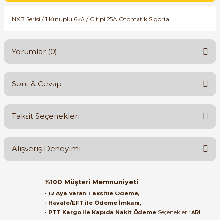
SIMATIC SAFETY
NXB Serisi / 1 Kutuplu 6kA / C tipi 25A Otomatik Sigorta
Kaynakları - UPS
SIMATIC TIA PORTAL HMI Yazılımları
re Kesiciler
Yorumlar (0)
SIMATIC Yazılım Paketleri
SIMOTION Hareket Kontrol Üniteleri
Soru & Cevap
Bu ürüne ilk yorumu siz yapın!
alterleri
SIRIUS SAFETY
Taksit Seçenekleri
er Şalterleri
Yorum Yaz
Ürün hakkında henüz soru sorulmamış.
WinCC Unified Runtime Yazılımları
Alışveriş Deneyimi
Soru Sor
ler
Orijinal kutusuyla ertesi gün
%100 Müşteri Memnuniyeti
ulaştı elimize. Teşekkürler.
ı
- 12 Aya Varan Taksitle Ödeme,
- Havale/EFT ile Ödeme İmkanı,
B... A... | 27/06/2026
- PTT Kargo ile Kapıda Nakit Ödeme
Seçenekleri:
ARI
umuşak Yol Vericiler