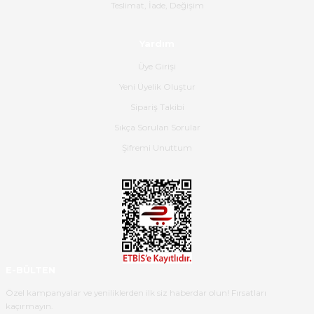
Gerçekten harika ve etkileyici
Teslimat, İade, Değişim
olmuş, tam istediğim gibi. Ayrıca
satış personeline de güzel ve
Yardım
nazik ilgisi için teşekkür ederim.
Üye Girişi
Dima Kulalac | 18/05/2026
Yeni Üyelik Oluştur
Hızlı bir şekilde elimize ulaştı
Sipariş Takibi
güzel paketlenmişti
Sıkça Sorulan Sorular
B... K... | 16/05/2026
Şifremi Unuttum
Ürün iki gün içinde elime
ulaştı.Ürünün paketlenmesi
gayet başarılı hasarsız bir şekilde
teslim aldım. Bu konudaki
hassasiyetleri ve Ürünün kalitesi
için teşekkür ederim
E-BÜLTEN
C... K... | 16/05/2026
Özel kampanyalar ve yeniliklerden ilk siz haberdar olun! Fırsatları
kaçırmayın.
Deneyimini Paylaş
Diğer yorumları göster