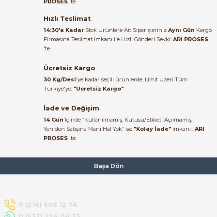
PROSES
'te.
Satıcı ilgili ve çok yardım severdi
bundan mehmet bey ilgi ve
Hızlı Teslimat
alakası için teşekkür ederim
14:30'a Kadar
Stok Ürünlere Ait Siparişleriniz
Aynı Gün
Kargo
Firmasına Teslimat imkanı ile Hızlı Gönderi Sevki:
ARI PROSES
muhammed demirci |
'te.
22/06/2026
e Pako Şalterler
Ücretsiz Kargo
Ürün elime eksiksiz ve hasarsız
30 Kg/Desi
'ye kadar seçili ürünlerde, Limit Üzeri Tüm
ulaştı. Paketleme özenliydi,
Türkiye'ye:
"Ücretsiz Kargo"
alışveriş sürecinden memnun
kaldım.
İade ve Değişim
14 Gün
İçinde “Kullanılmamış, Kutusu/Etiketi Açılmamış,
Kemal Toktaş | 20/06/2026
Yeniden Satışına Mani Hal Yok” ise
"Kolay İade"
imkanı :
ARI
PROSES
'te.
Alışveriş süreci de hızlı ve
problemsiz geçti.
Başa Dön
Kemal Toktaş | 20/06/2026
Havale ile odeme yaptim ve
0 (216) 606 12 74
tedirgindim ama saticinin
0 (532) 224 04 33