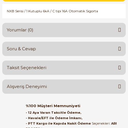
SIMATIC SAFETY
NXB Serisi / 1 Kutuplu 6kA / C tipi 16A Otomatik Sigorta
Kaynakları - UPS
SIMATIC TIA PORTAL HMI Yazılımları
re Kesiciler
Yorumlar (0)
SIMATIC Yazılım Paketleri
SIMOTION Hareket Kontrol Üniteleri
Soru & Cevap
Bu ürüne ilk yorumu siz yapın!
alterleri
SIRIUS SAFETY
Taksit Seçenekleri
er Şalterleri
Yorum Yaz
Ürün hakkında henüz soru sorulmamış.
WinCC Unified Runtime Yazılımları
Alışveriş Deneyimi
Soru Sor
ler
Orijinal kutusuyla ertesi gün
%100 Müşteri Memnuniyeti
ulaştı elimize. Teşekkürler.
ı
- 12 Aya Varan Taksitle Ödeme,
- Havale/EFT ile Ödeme İmkanı,
B... A... | 27/06/2026
- PTT Kargo ile Kapıda Nakit Ödeme
Seçenekleri:
ARI
umuşak Yol Vericiler