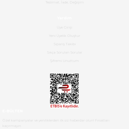
Gerçekten harika ve etkileyici
Teslimat, İade, Değişim
olmuş, tam istediğim gibi. Ayrıca
satış personeline de güzel ve
Yardım
nazik ilgisi için teşekkür ederim.
Üye Girişi
Dima Kulalac | 18/05/2026
Yeni Üyelik Oluştur
Hızlı bir şekilde elimize ulaştı
Sipariş Takibi
güzel paketlenmişti
Sıkça Sorulan Sorular
B... K... | 16/05/2026
Şifremi Unuttum
Ürün iki gün içinde elime
ulaştı.Ürünün paketlenmesi
gayet başarılı hasarsız bir şekilde
teslim aldım. Bu konudaki
hassasiyetleri ve Ürünün kalitesi
için teşekkür ederim
E-BÜLTEN
C... K... | 16/05/2026
Özel kampanyalar ve yeniliklerden ilk siz haberdar olun! Fırsatları
kaçırmayın.
Deneyimini Paylaş
Diğer yorumları göster