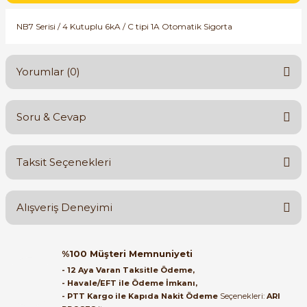
SIMATIC SAFETY
NB7 Serisi / 4 Kutuplu 6kA / C tipi 1A Otomatik Sigorta
Kaynakları - UPS
SIMATIC TIA PORTAL HMI Yazılımları
re Kesiciler
Yorumlar (0)
SIMATIC Yazılım Paketleri
SIMOTION Hareket Kontrol Üniteleri
Soru & Cevap
Bu ürüne ilk yorumu siz yapın!
alterleri
SIRIUS SAFETY
Taksit Seçenekleri
er Şalterleri
Yorum Yaz
Ürün hakkında henüz soru sorulmamış.
WinCC Unified Runtime Yazılımları
Alışveriş Deneyimi
Soru Sor
ler
Orijinal kutusuyla ertesi gün
%100 Müşteri Memnuniyeti
ulaştı elimize. Teşekkürler.
ı
- 12 Aya Varan Taksitle Ödeme,
- Havale/EFT ile Ödeme İmkanı,
B... A... | 27/06/2026
- PTT Kargo ile Kapıda Nakit Ödeme
Seçenekleri:
ARI
umuşak Yol Vericiler