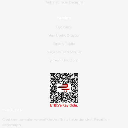
Gerçekten harika ve etkileyici
Teslimat, İade, Değişim
olmuş, tam istediğim gibi. Ayrıca
satış personeline de güzel ve
Yardım
nazik ilgisi için teşekkür ederim.
Üye Girişi
Dima Kulalac | 18/05/2026
Yeni Üyelik Oluştur
Hızlı bir şekilde elimize ulaştı
Sipariş Takibi
güzel paketlenmişti
Sıkça Sorulan Sorular
B... K... | 16/05/2026
Şifremi Unuttum
Ürün iki gün içinde elime
ulaştı.Ürünün paketlenmesi
gayet başarılı hasarsız bir şekilde
teslim aldım. Bu konudaki
hassasiyetleri ve Ürünün kalitesi
için teşekkür ederim
E-BÜLTEN
C... K... | 16/05/2026
Özel kampanyalar ve yeniliklerden ilk siz haberdar olun! Fırsatları
kaçırmayın.
Deneyimini Paylaş
Diğer yorumları göster