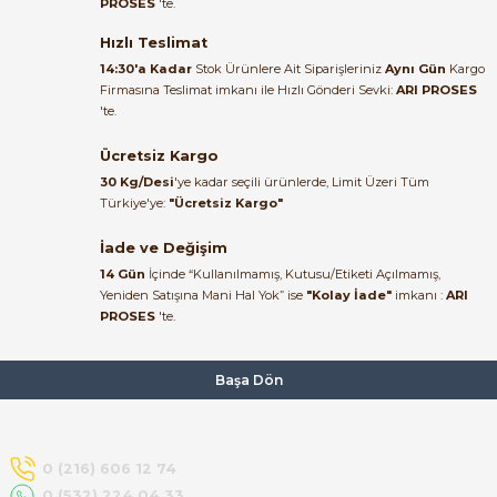
PROSES
'te.
Satıcı ilgili ve çok yardım severdi
bundan mehmet bey ilgi ve
Hızlı Teslimat
alakası için teşekkür ederim
14:30'a Kadar
Stok Ürünlere Ait Siparişleriniz
Aynı Gün
Kargo
Firmasına Teslimat imkanı ile Hızlı Gönderi Sevki:
ARI PROSES
muhammed demirci |
'te.
22/06/2026
e Pako Şalterler
Ücretsiz Kargo
Ürün elime eksiksiz ve hasarsız
30 Kg/Desi
'ye kadar seçili ürünlerde, Limit Üzeri Tüm
ulaştı. Paketleme özenliydi,
Türkiye'ye:
"Ücretsiz Kargo"
alışveriş sürecinden memnun
kaldım.
İade ve Değişim
14 Gün
İçinde “Kullanılmamış, Kutusu/Etiketi Açılmamış,
Kemal Toktaş | 20/06/2026
Yeniden Satışına Mani Hal Yok” ise
"Kolay İade"
imkanı :
ARI
PROSES
'te.
Alışveriş süreci de hızlı ve
problemsiz geçti.
Başa Dön
Kemal Toktaş | 20/06/2026
Havale ile odeme yaptim ve
0 (216) 606 12 74
tedirgindim ama saticinin
0 (532) 224 04 33