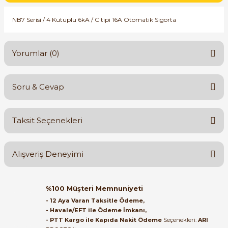
SIMATIC SAFETY
NB7 Serisi / 4 Kutuplu 6kA / C tipi 16A Otomatik Sigorta
Kaynakları - UPS
SIMATIC TIA PORTAL HMI Yazılımları
re Kesiciler
Yorumlar (0)
SIMATIC Yazılım Paketleri
SIMOTION Hareket Kontrol Üniteleri
Soru & Cevap
Bu ürüne ilk yorumu siz yapın!
alterleri
SIRIUS SAFETY
Taksit Seçenekleri
er Şalterleri
Yorum Yaz
Ürün hakkında henüz soru sorulmamış.
WinCC Unified Runtime Yazılımları
Alışveriş Deneyimi
Soru Sor
ler
Orijinal kutusuyla ertesi gün
%100 Müşteri Memnuniyeti
ulaştı elimize. Teşekkürler.
ı
- 12 Aya Varan Taksitle Ödeme,
- Havale/EFT ile Ödeme İmkanı,
B... A... | 27/06/2026
- PTT Kargo ile Kapıda Nakit Ödeme
Seçenekleri:
ARI
umuşak Yol Vericiler