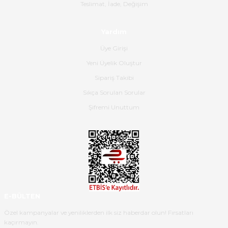
Gerçekten harika ve etkileyici
Teslimat, İade, Değişim
olmuş, tam istediğim gibi. Ayrıca
satış personeline de güzel ve
Yardım
nazik ilgisi için teşekkür ederim.
Üye Girişi
Dima Kulalac | 18/05/2026
Yeni Üyelik Oluştur
Hızlı bir şekilde elimize ulaştı
Sipariş Takibi
güzel paketlenmişti
Sıkça Sorulan Sorular
B... K... | 16/05/2026
Şifremi Unuttum
Ürün iki gün içinde elime
ulaştı.Ürünün paketlenmesi
gayet başarılı hasarsız bir şekilde
teslim aldım. Bu konudaki
hassasiyetleri ve Ürünün kalitesi
için teşekkür ederim
E-BÜLTEN
C... K... | 16/05/2026
Özel kampanyalar ve yeniliklerden ilk siz haberdar olun! Fırsatları
kaçırmayın.
Deneyimini Paylaş
Diğer yorumları göster