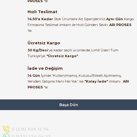
PROSES
'te.
Satıcı ilgili ve çok yardım severdi
bundan mehmet bey ilgi ve
Hızlı Teslimat
alakası için teşekkür ederim
14:30'a Kadar
Stok Ürünlere Ait Siparişleriniz
Aynı Gün
Kargo
Firmasına Teslimat imkanı ile Hızlı Gönderi Sevki:
ARI PROSES
muhammed demirci |
'te.
22/06/2026
e Pako Şalterler
Ücretsiz Kargo
Ürün elime eksiksiz ve hasarsız
30 Kg/Desi
'ye kadar seçili ürünlerde, Limit Üzeri Tüm
ulaştı. Paketleme özenliydi,
Türkiye'ye:
"Ücretsiz Kargo"
alışveriş sürecinden memnun
kaldım.
İade ve Değişim
14 Gün
İçinde “Kullanılmamış, Kutusu/Etiketi Açılmamış,
Kemal Toktaş | 20/06/2026
Yeniden Satışına Mani Hal Yok” ise
"Kolay İade"
imkanı :
ARI
PROSES
'te.
Alışveriş süreci de hızlı ve
problemsiz geçti.
Başa Dön
Kemal Toktaş | 20/06/2026
Havale ile odeme yaptim ve
0 (216) 606 12 74
tedirgindim ama saticinin
0 (532) 224 04 33