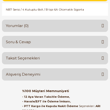
SIMATIC SAFETY
NB7 Serisi / 4 Kutuplu 6kA / B tipi 6A Otomatik Sigorta
Kaynakları - UPS
SIMATIC TIA PORTAL HMI Yazılımları
re Kesiciler
Yorumlar (0)
SIMATIC Yazılım Paketleri
SIMOTION Hareket Kontrol Üniteleri
Soru & Cevap
Bu ürüne ilk yorumu siz yapın!
alterleri
SIRIUS SAFETY
Taksit Seçenekleri
er Şalterleri
Yorum Yaz
Ürün hakkında henüz soru sorulmamış.
WinCC Unified Runtime Yazılımları
Alışveriş Deneyimi
Soru Sor
ler
Orijinal kutusuyla ertesi gün
%100 Müşteri Memnuniyeti
ulaştı elimize. Teşekkürler.
ı
- 12 Aya Varan Taksitle Ödeme,
- Havale/EFT ile Ödeme İmkanı,
B... A... | 27/06/2026
- PTT Kargo ile Kapıda Nakit Ödeme
Seçenekleri:
ARI
umuşak Yol Vericiler