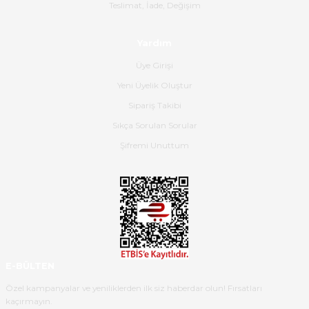
Gerçekten harika ve etkileyici
Teslimat, İade, Değişim
olmuş, tam istediğim gibi. Ayrıca
satış personeline de güzel ve
Yardım
nazik ilgisi için teşekkür ederim.
Üye Girişi
Dima Kulalac | 18/05/2026
Yeni Üyelik Oluştur
Hızlı bir şekilde elimize ulaştı
Sipariş Takibi
güzel paketlenmişti
Sıkça Sorulan Sorular
B... K... | 16/05/2026
Şifremi Unuttum
Ürün iki gün içinde elime
ulaştı.Ürünün paketlenmesi
gayet başarılı hasarsız bir şekilde
teslim aldım. Bu konudaki
hassasiyetleri ve Ürünün kalitesi
için teşekkür ederim
E-BÜLTEN
C... K... | 16/05/2026
Özel kampanyalar ve yeniliklerden ilk siz haberdar olun! Fırsatları
kaçırmayın.
Deneyimini Paylaş
Diğer yorumları göster