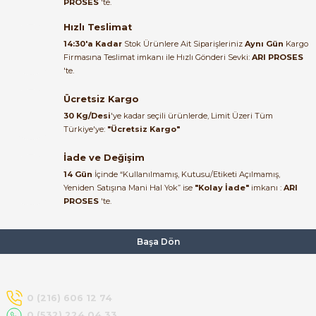
PROSES
'te.
Satıcı ilgili ve çok yardım severdi
bundan mehmet bey ilgi ve
Hızlı Teslimat
alakası için teşekkür ederim
14:30'a Kadar
Stok Ürünlere Ait Siparişleriniz
Aynı Gün
Kargo
Firmasına Teslimat imkanı ile Hızlı Gönderi Sevki:
ARI PROSES
muhammed demirci |
'te.
22/06/2026
e Pako Şalterler
Ücretsiz Kargo
Ürün elime eksiksiz ve hasarsız
30 Kg/Desi
'ye kadar seçili ürünlerde, Limit Üzeri Tüm
ulaştı. Paketleme özenliydi,
Türkiye'ye:
"Ücretsiz Kargo"
alışveriş sürecinden memnun
kaldım.
İade ve Değişim
14 Gün
İçinde “Kullanılmamış, Kutusu/Etiketi Açılmamış,
Kemal Toktaş | 20/06/2026
Yeniden Satışına Mani Hal Yok” ise
"Kolay İade"
imkanı :
ARI
PROSES
'te.
Alışveriş süreci de hızlı ve
problemsiz geçti.
Başa Dön
Kemal Toktaş | 20/06/2026
Havale ile odeme yaptim ve
0 (216) 606 12 74
tedirgindim ama saticinin
0 (532) 224 04 33