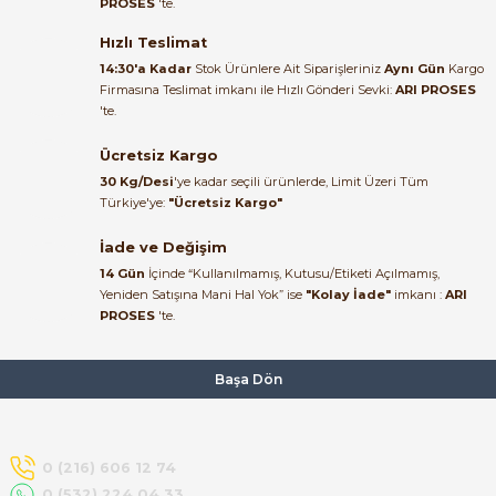
PROSES
'te.
Satıcı ilgili ve çok yardım severdi
bundan mehmet bey ilgi ve
Hızlı Teslimat
alakası için teşekkür ederim
14:30'a Kadar
Stok Ürünlere Ait Siparişleriniz
Aynı Gün
Kargo
Firmasına Teslimat imkanı ile Hızlı Gönderi Sevki:
ARI PROSES
muhammed demirci |
'te.
22/06/2026
e Pako Şalterler
Ücretsiz Kargo
Ürün elime eksiksiz ve hasarsız
30 Kg/Desi
'ye kadar seçili ürünlerde, Limit Üzeri Tüm
ulaştı. Paketleme özenliydi,
Türkiye'ye:
"Ücretsiz Kargo"
alışveriş sürecinden memnun
kaldım.
İade ve Değişim
14 Gün
İçinde “Kullanılmamış, Kutusu/Etiketi Açılmamış,
Kemal Toktaş | 20/06/2026
Yeniden Satışına Mani Hal Yok” ise
"Kolay İade"
imkanı :
ARI
PROSES
'te.
Alışveriş süreci de hızlı ve
problemsiz geçti.
Başa Dön
Kemal Toktaş | 20/06/2026
Havale ile odeme yaptim ve
0 (216) 606 12 74
tedirgindim ama saticinin
0 (532) 224 04 33