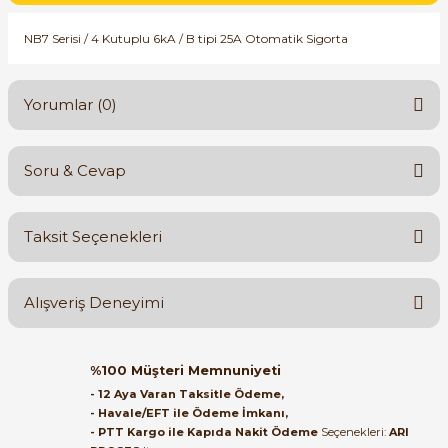
SIMATIC SAFETY
NB7 Serisi / 4 Kutuplu 6kA / B tipi 25A Otomatik Sigorta
Kaynakları - UPS
SIMATIC TIA PORTAL HMI Yazılımları
re Kesiciler
Yorumlar (0)
SIMATIC Yazılım Paketleri
SIMOTION Hareket Kontrol Üniteleri
Soru & Cevap
Bu ürüne ilk yorumu siz yapın!
alterleri
SIRIUS SAFETY
Taksit Seçenekleri
er Şalterleri
Yorum Yaz
Ürün hakkında henüz soru sorulmamış.
WinCC Unified Runtime Yazılımları
Alışveriş Deneyimi
Soru Sor
ler
Orijinal kutusuyla ertesi gün
%100 Müşteri Memnuniyeti
ulaştı elimize. Teşekkürler.
ı
- 12 Aya Varan Taksitle Ödeme,
- Havale/EFT ile Ödeme İmkanı,
B... A... | 27/06/2026
- PTT Kargo ile Kapıda Nakit Ödeme
Seçenekleri:
ARI
umuşak Yol Vericiler