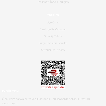
Gerçekten harika ve etkileyici
Teslimat, İade, Değişim
olmuş, tam istediğim gibi. Ayrıca
satış personeline de güzel ve
Yardım
nazik ilgisi için teşekkür ederim.
Üye Girişi
Dima Kulalac | 18/05/2026
Yeni Üyelik Oluştur
Hızlı bir şekilde elimize ulaştı
Sipariş Takibi
güzel paketlenmişti
Sıkça Sorulan Sorular
B... K... | 16/05/2026
Şifremi Unuttum
Ürün iki gün içinde elime
ulaştı.Ürünün paketlenmesi
gayet başarılı hasarsız bir şekilde
teslim aldım. Bu konudaki
hassasiyetleri ve Ürünün kalitesi
için teşekkür ederim
E-BÜLTEN
C... K... | 16/05/2026
Özel kampanyalar ve yeniliklerden ilk siz haberdar olun! Fırsatları
kaçırmayın.
Deneyimini Paylaş
Diğer yorumları göster