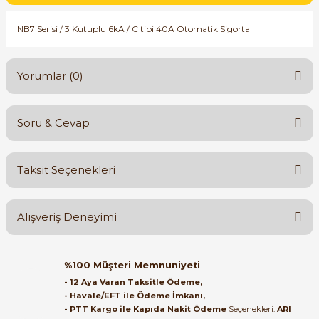
SIMATIC SAFETY
re Kesiciler
NB7 Serisi / 3 Kutuplu 6kA / C tipi 40A Otomatik Sigorta
SIMATIC TIA PORTAL HMI Yazılımları
Yorumlar (0)
SIMATIC Yazılım Paketleri
alterleri
SIMOTION Hareket Kontrol Üniteleri
Soru & Cevap
er Şalterleri
Bu ürüne ilk yorumu siz yapın!
SIRIUS SAFETY
Taksit Seçenekleri
Yorum Yaz
WinCC Unified Runtime Yazılımları
Ürün hakkında henüz soru sorulmamış.
ler
Alışveriş Deneyimi
Soru Sor
ı
Orijinal kutusuyla ertesi gün
%100 Müşteri Memnuniyeti
umuşak Yol Vericiler
ulaştı elimize. Teşekkürler.
- 12 Aya Varan Taksitle Ödeme,
- Havale/EFT ile Ödeme İmkanı,
B... A... | 27/06/2026
- PTT Kargo ile Kapıda Nakit Ödeme
Seçenekleri:
ARI