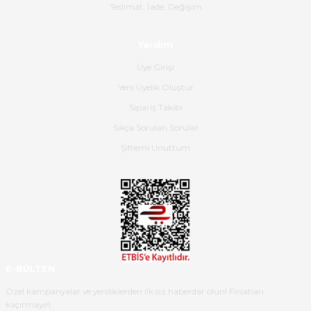
Gerçekten harika ve etkileyici
Teslimat, İade, Değişim
olmuş, tam istediğim gibi. Ayrıca
satış personeline de güzel ve
Yardım
nazik ilgisi için teşekkür ederim.
Üye Girişi
Dima Kulalac | 18/05/2026
Yeni Üyelik Oluştur
Hızlı bir şekilde elimize ulaştı
Sipariş Takibi
güzel paketlenmişti
Sıkça Sorulan Sorular
B... K... | 16/05/2026
Şifremi Unuttum
Ürün iki gün içinde elime
ulaştı.Ürünün paketlenmesi
gayet başarılı hasarsız bir şekilde
teslim aldım. Bu konudaki
hassasiyetleri ve Ürünün kalitesi
için teşekkür ederim
E-BÜLTEN
C... K... | 16/05/2026
Özel kampanyalar ve yeniliklerden ilk siz haberdar olun! Fırsatları
kaçırmayın.