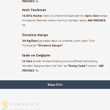
PROSES
'te.
Satıcı ilgili ve çok yardım severdi
bundan mehmet bey ilgi ve
Hızlı Teslimat
alakası için teşekkür ederim
14:30'a Kadar
Stok Ürünlere Ait Siparişleriniz
Aynı Gün
Kargo
e Pako Şalterler
Firmasına Teslimat imkanı ile Hızlı Gönderi Sevki:
ARI PROSES
muhammed demirci |
'te.
22/06/2026
Ücretsiz Kargo
Ürün elime eksiksiz ve hasarsız
30 Kg/Desi
'ye kadar seçili ürünlerde, Limit Üzeri Tüm
ulaştı. Paketleme özenliydi,
Türkiye'ye:
"Ücretsiz Kargo"
alışveriş sürecinden memnun
kaldım.
İade ve Değişim
14 Gün
İçinde “Kullanılmamış, Kutusu/Etiketi Açılmamış,
Kemal Toktaş | 20/06/2026
Yeniden Satışına Mani Hal Yok” ise
"Kolay İade"
imkanı :
ARI
PROSES
'te.
Alışveriş süreci de hızlı ve
problemsiz geçti.
Başa Dön
Kemal Toktaş | 20/06/2026
Havale ile odeme yaptim ve
0 (216) 606 12 74
tedirgindim ama saticinin