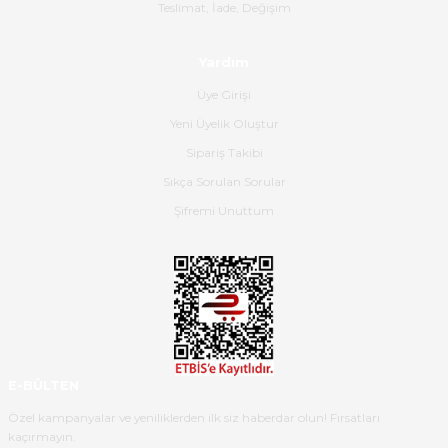
Gerçekten harika ve etkileyici
Teslimat, İade, Değişim
olmuş, tam istediğim gibi. Ayrıca
satış personeline de güzel ve
Yardım
nazik ilgisi için teşekkür ederim.
Üye Girişi
Dima Kulalac | 18/05/2026
Yeni Üyelik Oluştur
Hızlı bir şekilde elimize ulaştı
Sipariş Takibi
güzel paketlenmişti
Sıkça Sorulan Sorular
B... K... | 16/05/2026
Şifremi Unuttum
Ürün iki gün içinde elime
ulaştı.Ürünün paketlenmesi
gayet başarılı hasarsız bir şekilde
teslim aldım. Bu konudaki
hassasiyetleri ve Ürünün kalitesi
için teşekkür ederim
E-BÜLTEN
C... K... | 16/05/2026
Özel kampanyalar ve yeniliklerden ilk siz haberdar olun! Fırsatları
kaçırmayın.
Deneyimini Paylaş
Diğer yorumları göster