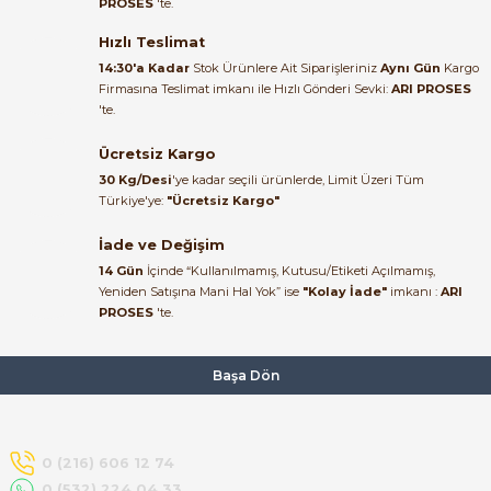
PROSES
'te.
Satıcı ilgili ve çok yardım severdi
bundan mehmet bey ilgi ve
Hızlı Teslimat
alakası için teşekkür ederim
14:30'a Kadar
Stok Ürünlere Ait Siparişleriniz
Aynı Gün
Kargo
Firmasına Teslimat imkanı ile Hızlı Gönderi Sevki:
ARI PROSES
muhammed demirci |
'te.
22/06/2026
e Pako Şalterler
Ücretsiz Kargo
Ürün elime eksiksiz ve hasarsız
30 Kg/Desi
'ye kadar seçili ürünlerde, Limit Üzeri Tüm
ulaştı. Paketleme özenliydi,
Türkiye'ye:
"Ücretsiz Kargo"
alışveriş sürecinden memnun
kaldım.
İade ve Değişim
14 Gün
İçinde “Kullanılmamış, Kutusu/Etiketi Açılmamış,
Kemal Toktaş | 20/06/2026
Yeniden Satışına Mani Hal Yok” ise
"Kolay İade"
imkanı :
ARI
PROSES
'te.
Alışveriş süreci de hızlı ve
problemsiz geçti.
Başa Dön
Kemal Toktaş | 20/06/2026
Havale ile odeme yaptim ve
0 (216) 606 12 74
tedirgindim ama saticinin
0 (532) 224 04 33