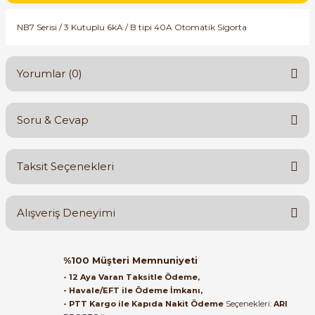
SIMATIC SAFETY
NB7 Serisi / 3 Kutuplu 6kA / B tipi 40A Otomatik Sigorta
Kaynakları - UPS
SIMATIC TIA PORTAL HMI Yazılımları
re Kesiciler
Yorumlar (0)
SIMATIC Yazılım Paketleri
SIMOTION Hareket Kontrol Üniteleri
Soru & Cevap
Bu ürüne ilk yorumu siz yapın!
alterleri
SIRIUS SAFETY
Taksit Seçenekleri
er Şalterleri
Yorum Yaz
Ürün hakkında henüz soru sorulmamış.
WinCC Unified Runtime Yazılımları
Alışveriş Deneyimi
Soru Sor
ler
Orijinal kutusuyla ertesi gün
%100 Müşteri Memnuniyeti
ulaştı elimize. Teşekkürler.
ı
- 12 Aya Varan Taksitle Ödeme,
- Havale/EFT ile Ödeme İmkanı,
B... A... | 27/06/2026
- PTT Kargo ile Kapıda Nakit Ödeme
Seçenekleri:
ARI
umuşak Yol Vericiler