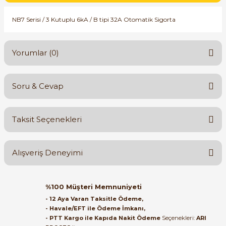
SIMATIC SAFETY
NB7 Serisi / 3 Kutuplu 6kA / B tipi 32A Otomatik Sigorta
Kaynakları - UPS
SIMATIC TIA PORTAL HMI Yazılımları
re Kesiciler
Yorumlar (0)
SIMATIC Yazılım Paketleri
SIMOTION Hareket Kontrol Üniteleri
Soru & Cevap
Bu ürüne ilk yorumu siz yapın!
alterleri
SIRIUS SAFETY
Taksit Seçenekleri
er Şalterleri
Yorum Yaz
Ürün hakkında henüz soru sorulmamış.
WinCC Unified Runtime Yazılımları
Alışveriş Deneyimi
Soru Sor
ler
Orijinal kutusuyla ertesi gün
%100 Müşteri Memnuniyeti
ulaştı elimize. Teşekkürler.
ı
- 12 Aya Varan Taksitle Ödeme,
- Havale/EFT ile Ödeme İmkanı,
B... A... | 27/06/2026
- PTT Kargo ile Kapıda Nakit Ödeme
Seçenekleri:
ARI
umuşak Yol Vericiler