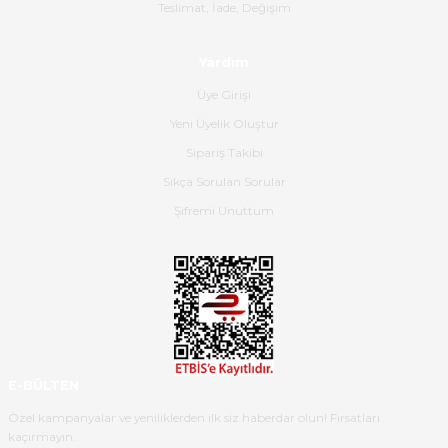
Gerçekten harika ve etkileyici
Teslimat, İade, Değişim
olmuş, tam istediğim gibi. Ayrıca
satış personeline de güzel ve
Yardım
nazik ilgisi için teşekkür ederim.
Üye Girişi
Dima Kulalac | 18/05/2026
Yeni Üyelik Oluştur
Hızlı bir şekilde elimize ulaştı
Sipariş Takibi
güzel paketlenmişti
Sıkça Sorulan Sorular
B... K... | 16/05/2026
Şifremi Unuttum
Ürün iki gün içinde elime
ulaştı.Ürünün paketlenmesi
gayet başarılı hasarsız bir şekilde
teslim aldım. Bu konudaki
hassasiyetleri ve Ürünün kalitesi
için teşekkür ederim
E-BÜLTEN
C... K... | 16/05/2026
Özel kampanyalar ve yeniliklerden ilk siz haberdar olun! Fırsatları
kaçırmayın.
Deneyimini Paylaş
Diğer yorumları göster