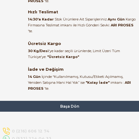
PROSES
'te.
Satıcı ilgili ve çok yardım severdi
bundan mehmet bey ilgi ve
Hızlı Teslimat
alakası için teşekkür ederim
14:30'a Kadar
Stok Ürünlere Ait Siparişleriniz
Aynı Gün
Kargo
Firmasına Teslimat imkanı ile Hızlı Gönderi Sevki:
ARI PROSES
muhammed demirci |
'te.
22/06/2026
e Pako Şalterler
Ücretsiz Kargo
Ürün elime eksiksiz ve hasarsız
30 Kg/Desi
'ye kadar seçili ürünlerde, Limit Üzeri Tüm
ulaştı. Paketleme özenliydi,
Türkiye'ye:
"Ücretsiz Kargo"
alışveriş sürecinden memnun
kaldım.
İade ve Değişim
14 Gün
İçinde “Kullanılmamış, Kutusu/Etiketi Açılmamış,
Kemal Toktaş | 20/06/2026
Yeniden Satışına Mani Hal Yok” ise
"Kolay İade"
imkanı :
ARI
PROSES
'te.
Alışveriş süreci de hızlı ve
problemsiz geçti.
Başa Dön
Kemal Toktaş | 20/06/2026
Havale ile odeme yaptim ve
0 (216) 606 12 74
tedirgindim ama saticinin
0 (532) 224 04 33