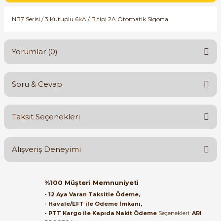
SIMATIC SAFETY
NB7 Serisi / 3 Kutuplu 6kA / B tipi 2A Otomatik Sigorta
Kaynakları - UPS
SIMATIC TIA PORTAL HMI Yazılımları
re Kesiciler
Yorumlar (0)
SIMATIC Yazılım Paketleri
SIMOTION Hareket Kontrol Üniteleri
Soru & Cevap
Bu ürüne ilk yorumu siz yapın!
alterleri
SIRIUS SAFETY
Taksit Seçenekleri
er Şalterleri
Yorum Yaz
Ürün hakkında henüz soru sorulmamış.
WinCC Unified Runtime Yazılımları
Alışveriş Deneyimi
Soru Sor
ler
Orijinal kutusuyla ertesi gün
%100 Müşteri Memnuniyeti
ulaştı elimize. Teşekkürler.
ı
- 12 Aya Varan Taksitle Ödeme,
- Havale/EFT ile Ödeme İmkanı,
B... A... | 27/06/2026
- PTT Kargo ile Kapıda Nakit Ödeme
Seçenekleri:
ARI
umuşak Yol Vericiler