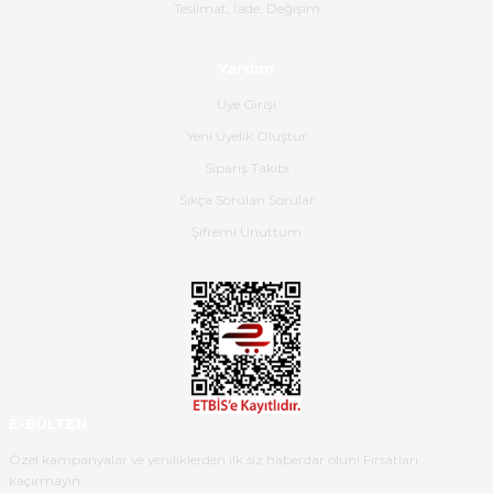
Gerçekten harika ve etkileyici
Teslimat, İade, Değişim
olmuş, tam istediğim gibi. Ayrıca
satış personeline de güzel ve
Yardım
nazik ilgisi için teşekkür ederim.
Üye Girişi
Dima Kulalac | 18/05/2026
Yeni Üyelik Oluştur
Hızlı bir şekilde elimize ulaştı
Sipariş Takibi
güzel paketlenmişti
Sıkça Sorulan Sorular
B... K... | 16/05/2026
Şifremi Unuttum
Ürün iki gün içinde elime
ulaştı.Ürünün paketlenmesi
gayet başarılı hasarsız bir şekilde
teslim aldım. Bu konudaki
hassasiyetleri ve Ürünün kalitesi
için teşekkür ederim
E-BÜLTEN
C... K... | 16/05/2026
Özel kampanyalar ve yeniliklerden ilk siz haberdar olun! Fırsatları
kaçırmayın.
Deneyimini Paylaş
Diğer yorumları göster