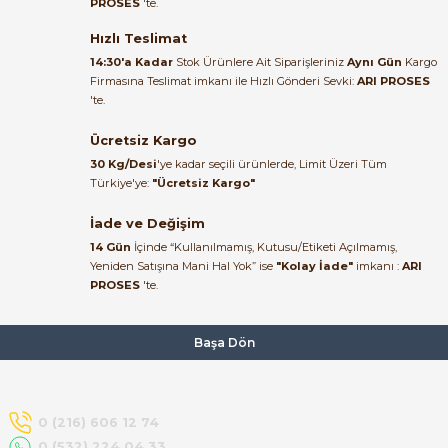
PROSES
'te.
Satıcı ilgili ve çok yardım severdi
bundan mehmet bey ilgi ve
Hızlı Teslimat
alakası için teşekkür ederim
14:30'a Kadar
Stok Ürünlere Ait Siparişleriniz
Aynı Gün
Kargo
Firmasına Teslimat imkanı ile Hızlı Gönderi Sevki:
ARI PROSES
muhammed demirci |
'te.
22/06/2026
e Pako Şalterler
Ücretsiz Kargo
Ürün elime eksiksiz ve hasarsız
30 Kg/Desi
'ye kadar seçili ürünlerde, Limit Üzeri Tüm
ulaştı. Paketleme özenliydi,
Türkiye'ye:
"Ücretsiz Kargo"
alışveriş sürecinden memnun
kaldım.
İade ve Değişim
14 Gün
İçinde “Kullanılmamış, Kutusu/Etiketi Açılmamış,
Kemal Toktaş | 20/06/2026
Yeniden Satışına Mani Hal Yok” ise
"Kolay İade"
imkanı :
ARI
PROSES
'te.
Alışveriş süreci de hızlı ve
problemsiz geçti.
Başa Dön
Kemal Toktaş | 20/06/2026
Havale ile odeme yaptim ve
0 (216) 606 12 74
tedirgindim ama saticinin
0 (532) 224 04 33