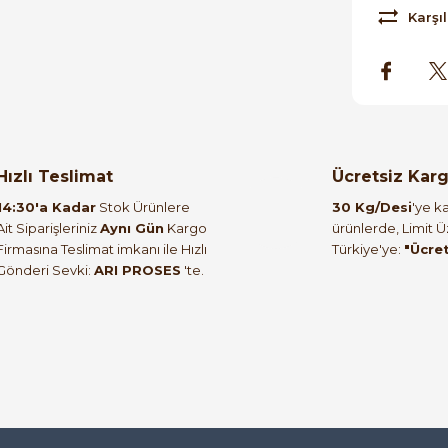
Karşıl
Hızlı Teslimat
Ücretsiz Kar
14:30'a Kadar
Stok Ürünlere
30 Kg/Desi
'ye ka
Ait Siparişleriniz
Aynı Gün
Kargo
ürünlerde, Limit 
Firmasına Teslimat imkanı ile Hızlı
Türkiye'ye:
"Ücre
Gönderi Sevki:
ARI PROSES
'te.