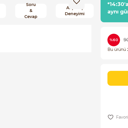
*14:30'
Soru
Alışveriş
&
aynı gü
Deneyimi
Cevap
9
%60
Bu ürünü
orulmamış.
 yapın!