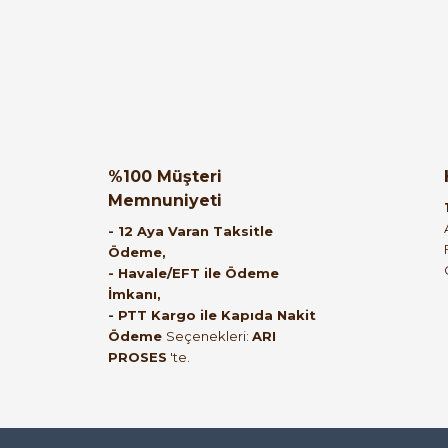
muhammed demirci | 22/06/2026
Ürün elime eksiksiz ve hasarsız ulaştı.
Paketleme özenliydi, alışveriş sürecinden
memnun kaldım.
%100 Müşteri
Memnuniyeti
Kemal Toktaş | 20/06/2026
- 12 Aya Varan Taksitle
Ödeme,
- Havale/EFT ile Ödeme
Alışveriş süreci de hızlı ve problemsiz geçti.
İmkanı,
- PTT Kargo ile Kapıda Nakit
Kemal Toktaş | 20/06/2026
Ödeme
Seçenekleri:
ARI
PROSES
'te.
Havale ile odeme yaptim ve tedirgindim ama
saticinin sonrasindaki iletisim ve