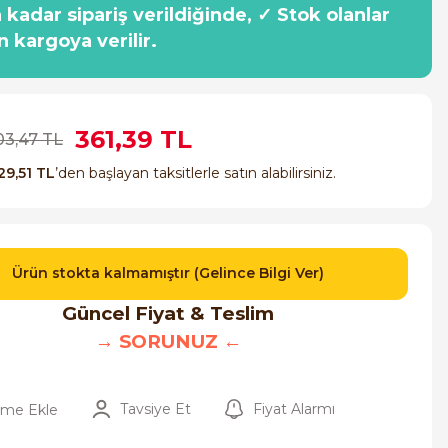
a kadar sipariş verildiğinde, ✓ Stok olanlar
n kargoya verilir.
361,39 TL
03,47 TL
29,51 TL
’den başlayan taksitlerle satın alabilirsiniz.
Ürün stokta kalmamıştır (Gelince Bilgi Ver)
Güncel Fiyat & Teslim
→ SORUNUZ ←
Tavsiye Et
Fiyat Alarmı