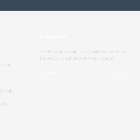
E-BÜLTEN
Özel kampanyalar ve yeniliklerden ilk siz
haberdar olun! Fırsatları kaçırmayın.
uştur
KAYDOL
Sorular
tum