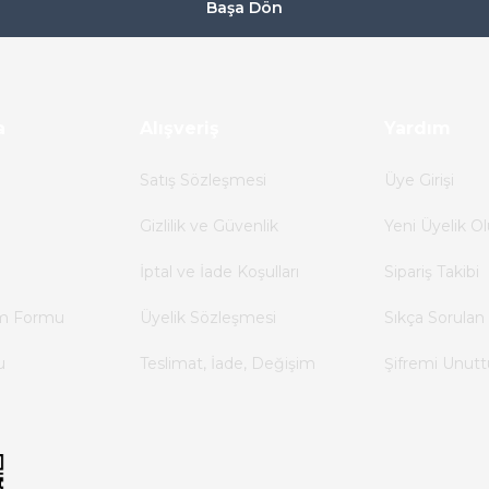
Başa Dön
a
Alışveriş
Yardım
Satış Sözleşmesi
Üye Girişi
Gizlilik ve Güvenlik
Yeni Üyelik Ol
İptal ve İade Koşulları
Sipariş Takibi
im Formu
Üyelik Sözleşmesi
Sıkça Sorulan 
u
Teslimat, İade, Değişim
Şifremi Unut