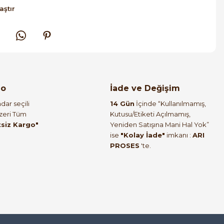
aştır
go
İade ve Değişim
dar seçili
14 Gün
İçinde “Kullanılmamış,
Üzeri Tüm
Kutusu/Etiketi Açılmamış,
tsiz Kargo"
Yeniden Satışına Mani Hal Yok”
ise
"Kolay İade"
imkanı :
ARI
PROSES
'te.