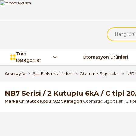
Tüm
Otomasyon Ürünleri
Kategoriler
Anasayfa
Şalt Elektrik Ürünleri
Otomatik Sigortalar
NB7 S
NB7 Serisi / 2 Kutuplu 6kA / C tipi 
Marka
Chint
Stok Kodu
192219
Kategori
Otomatik Sigortalar
,
C Tip