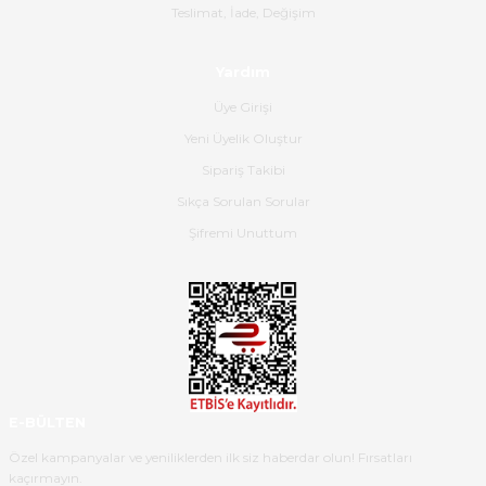
Gerçekten harika ve etkileyici
Teslimat, İade, Değişim
olmuş, tam istediğim gibi. Ayrıca
satış personeline de güzel ve
Yardım
nazik ilgisi için teşekkür ederim.
Üye Girişi
Dima Kulalac | 18/05/2026
Yeni Üyelik Oluştur
Hızlı bir şekilde elimize ulaştı
Sipariş Takibi
güzel paketlenmişti
Sıkça Sorulan Sorular
B... K... | 16/05/2026
Şifremi Unuttum
Ürün iki gün içinde elime
ulaştı.Ürünün paketlenmesi
gayet başarılı hasarsız bir şekilde
teslim aldım. Bu konudaki
hassasiyetleri ve Ürünün kalitesi
için teşekkür ederim
E-BÜLTEN
C... K... | 16/05/2026
Özel kampanyalar ve yeniliklerden ilk siz haberdar olun! Fırsatları
kaçırmayın.