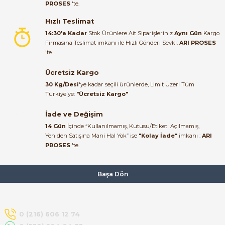
PROSES
'te.
Satıcı ilgili ve çok yardım severdi
bundan mehmet bey ilgi ve
Hızlı Teslimat
alakası için teşekkür ederim
14:30'a Kadar
Stok Ürünlere Ait Siparişleriniz
Aynı Gün
Kargo
Firmasına Teslimat imkanı ile Hızlı Gönderi Sevki:
ARI PROSES
muhammed demirci |
'te.
22/06/2026
e Pako Şalterler
Ücretsiz Kargo
Ürün elime eksiksiz ve hasarsız
30 Kg/Desi
'ye kadar seçili ürünlerde, Limit Üzeri Tüm
ulaştı. Paketleme özenliydi,
Türkiye'ye:
"Ücretsiz Kargo"
alışveriş sürecinden memnun
kaldım.
İade ve Değişim
14 Gün
İçinde “Kullanılmamış, Kutusu/Etiketi Açılmamış,
Kemal Toktaş | 20/06/2026
Yeniden Satışına Mani Hal Yok” ise
"Kolay İade"
imkanı :
ARI
PROSES
'te.
Alışveriş süreci de hızlı ve
problemsiz geçti.
Başa Dön
Kemal Toktaş | 20/06/2026
Havale ile odeme yaptim ve
0 (216) 606 12 74
tedirgindim ama saticinin