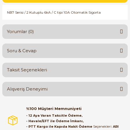
SIMATIC SAFETY
NB7 Serisi / 2 Kutuplu 6kA / C tipi 10A Otomatik Sigorta
Kaynakları - UPS
SIMATIC TIA PORTAL HMI Yazılımları
re Kesiciler
Yorumlar (0)
SIMATIC Yazılım Paketleri
SIMOTION Hareket Kontrol Üniteleri
Soru & Cevap
alterleri
Bu ürüne ilk yorumu siz yapın!
SIRIUS SAFETY
Taksit Seçenekleri
er Şalterleri
Yorum Yaz
WinCC Unified Runtime Yazılımları
Ürün hakkında henüz soru sorulmamış.
Alışveriş Deneyimi
Soru Sor
ler
Orijinal kutusuyla ertesi gün
%100 Müşteri Memnuniyeti
ulaştı elimize. Teşekkürler.
ı
- 12 Aya Varan Taksitle Ödeme,
- Havale/EFT ile Ödeme İmkanı,
B... A... | 27/06/2026
- PTT Kargo ile Kapıda Nakit Ödeme
Seçenekleri:
ARI
umuşak Yol Vericiler