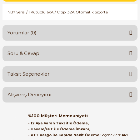
SIMATIC SAFETY
NB7 Serisi / 1 Kutuplu 6kA / C tipi 32A Otomatik Sigorta
Kaynakları - UPS
SIMATIC TIA PORTAL HMI Yazılımları
re Kesiciler
Yorumlar (0)
SIMATIC Yazılım Paketleri
SIMOTION Hareket Kontrol Üniteleri
Soru & Cevap
Bu ürüne ilk yorumu siz yapın!
alterleri
SIRIUS SAFETY
Taksit Seçenekleri
er Şalterleri
Yorum Yaz
Ürün hakkında henüz soru sorulmamış.
WinCC Unified Runtime Yazılımları
Alışveriş Deneyimi
Soru Sor
ler
Orijinal kutusuyla ertesi gün
%100 Müşteri Memnuniyeti
ulaştı elimize. Teşekkürler.
ı
- 12 Aya Varan Taksitle Ödeme,
- Havale/EFT ile Ödeme İmkanı,
B... A... | 27/06/2026
- PTT Kargo ile Kapıda Nakit Ödeme
Seçenekleri:
ARI
umuşak Yol Vericiler