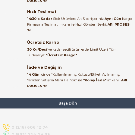
PROSES
'te.
Satıcı ilgili ve çok yardım severdi
bundan mehmet bey ilgi ve
Hızlı Teslimat
alakası için teşekkür ederim
14:30'a Kadar
Stok Ürünlere Ait Siparişleriniz
Aynı Gün
Kargo
Firmasına Teslimat imkanı ile Hızlı Gönderi Sevki:
ARI PROSES
muhammed demirci |
'te.
22/06/2026
e Pako Şalterler
Ücretsiz Kargo
Ürün elime eksiksiz ve hasarsız
30 Kg/Desi
'ye kadar seçili ürünlerde, Limit Üzeri Tüm
ulaştı. Paketleme özenliydi,
Türkiye'ye:
"Ücretsiz Kargo"
alışveriş sürecinden memnun
kaldım.
İade ve Değişim
14 Gün
İçinde “Kullanılmamış, Kutusu/Etiketi Açılmamış,
Kemal Toktaş | 20/06/2026
Yeniden Satışına Mani Hal Yok” ise
"Kolay İade"
imkanı :
ARI
PROSES
'te.
Alışveriş süreci de hızlı ve
problemsiz geçti.
Başa Dön
Kemal Toktaş | 20/06/2026
Havale ile odeme yaptim ve
0 (216) 606 12 74
tedirgindim ama saticinin
0 (532) 224 04 33