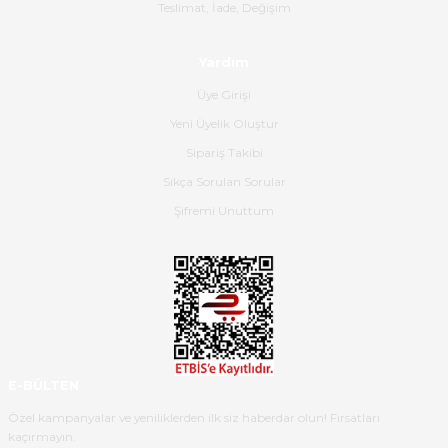
Gerçekten harika ve etkileyici
Teslimat, İade, Değişim
olmuş, tam istediğim gibi. Ayrıca
satış personeline de güzel ve
Yardım
nazik ilgisi için teşekkür ederim.
Üye Girişi
Dima Kulalac | 18/05/2026
Yeni Üyelik Oluştur
Hızlı bir şekilde elimize ulaştı
Sipariş Takibi
güzel paketlenmişti
Sıkça Sorulan Sorular
B... K... | 16/05/2026
Şifremi Unuttum
Ürün iki gün içinde elime
ulaştı.Ürünün paketlenmesi
gayet başarılı hasarsız bir şekilde
teslim aldım. Bu konudaki
hassasiyetleri ve Ürünün kalitesi
için teşekkür ederim
E-BÜLTEN
C... K... | 16/05/2026
Özel kampanyalar ve yeniliklerden ilk siz haberdar olun! Fırsatları
kaçırmayın.
Deneyimini Paylaş
Diğer yorumları göster